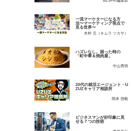
bizSPA!編集部
一流マーケターになる方
法〜マーケティング視点で
見る世界〜
木村 元（キムラ ツカサ）
ハズレなし。困った時の
「町中華＆焼肉屋」
中山秀明
20代の就活エージェント・U
ZUZキャリア相談所
岡本 啓毅
ビジネスマンが好印象に見
せる７つの技術