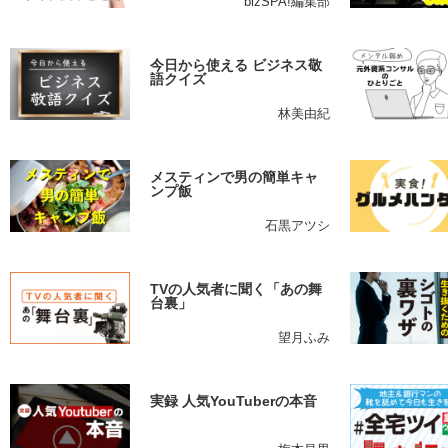
bizSPA!編集部
今日から使える ビジネス敬
語クイズ
林美由紀
メスティンで男の簡単キャ
ンプ飯
石黒アツシ
TVの人気者に聞く「あの舞
台裏」
望月ふみ
実録 人気YouTuberの本音