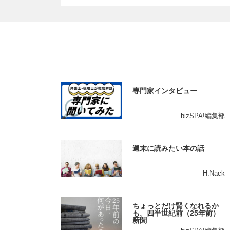
専門家インタビュー
bizSPA!編集部
週末に読みたい本の話
H.Nack
ちょっとだけ賢くなれるか
も。四半世紀前（25年前）
新聞