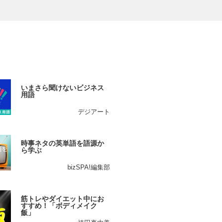
いまさら聞けないビジネス
用語
デジアート
時事ネタの英単語を語源か
ら学ぶ
bizSPA!編集部
筋トレやダイエット中にお
すすめ！「ボディメイク
飯」