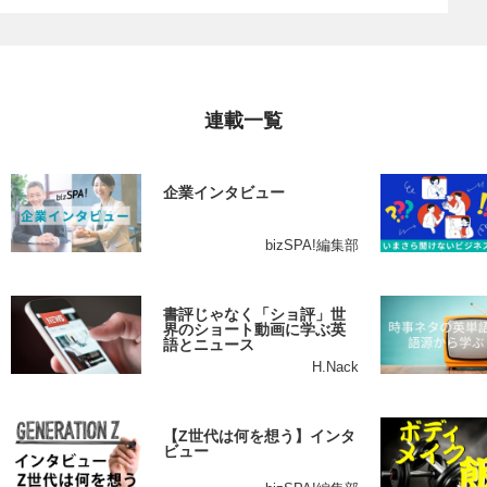
連載一覧
企業インタビュー
bizSPA!編集部
書評じゃなく「ショ評」世
界のショート動画に学ぶ英
語とニュース
H.Nack
【Z世代は何を想う】インタ
ビュー