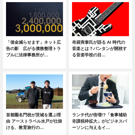
「借金減らせます」ネット広
布袋寅泰氏が語る AI 時代の
告の影 広がる債務整理トラ
音楽とは？バンタンが開校す
ブルに法律事務所が…
る音楽学校の目…
ニュース
ニュース
首都圏名門校が茨城を選ぶ理
ランチ代が倍増!?「食事補助
由 アーストラベル水戸が仕掛
非課税枠拡大」がビジネスパ
ける、教育旅行の…
ーソンに与えるイ…