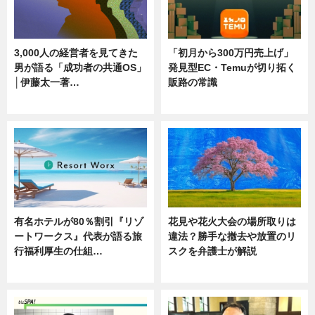
3,000人の経営者を見てきた
「初月から300万円売上げ」
男が語る「成功者の共通OS」
発見型EC・Temuが切り拓く
│伊藤太一著…
販路の常識
ニュース
ニュース
有名ホテルが80％割引『リゾ
花見や花火大会の場所取りは
ートワークス』代表が語る旅
違法？勝手な撤去や放置のリ
行福利厚生の仕組…
スクを弁護士が解説
ニュース
ニュース