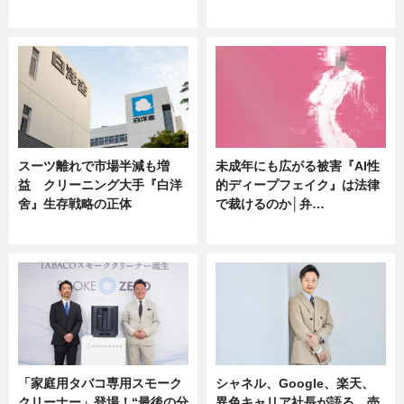
ニュース
ニュース
スーツ離れで市場半減も増
未成年にも広がる被害『AI性
益 クリーニング大手『白洋
的ディープフェイク』は法律
舍』生存戦略の正体
で裁けるのか│弁…
企業インタビュー
ニュース
「家庭用タバコ専用スモーク
シャネル、Google、楽天、
クリーナー」登場！“最後の分
異色キャリア社長が語る 売