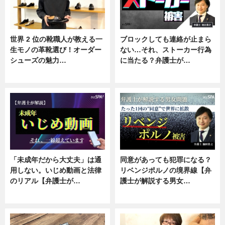
世界 2 位の靴職人が教える一
ブロックしても連絡が止まら
生モノの革靴選び！オーダー
ない…それ、ストーカー行為
シューズの魅力…
に当たる？弁護士が…
ニュース, 専門家インタビュー
ニュース, 専門家インタビュー
「未成年だから大丈夫」は通
同意があっても犯罪になる？
用しない。いじめ動画と法律
リベンジポルノの境界線【弁
のリアル【弁護士が…
護士が解説する男女…
ニュース, 専門家インタビュー
専門家インタビュー