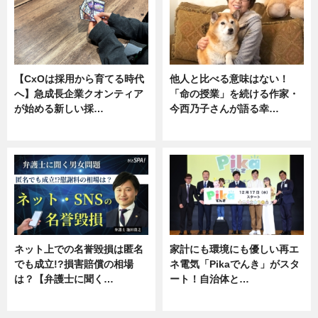
【CxOは採用から育てる時代
他人と比べる意味はない！
へ】急成長企業クオンティア
「命の授業」を続ける作家・
が始める新しい採…
今西乃子さんが語る幸…
ニュース
専門家インタビュー
ネット上での名誉毀損は匿名
家計にも環境にも優しい再エ
でも成立!?損害賠償の相場
ネ電気「Pikaでんき」がスタ
は？【弁護士に聞く…
ート！自治体と…
専門家インタビュー
ニュース