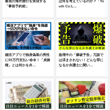
重視の海外旅行を実現する
は何を考えているのか？「Yo
「事前予約術」
uth Co:L…
暮らし
スキル
婚活アプリで独身偽装の男性
急増中の「爆破予告」冗談で
に55万円支払い命令！「貞操
は済まされない！どんな罪に
権」とは何かを弁…
なるか弁護士に聞い…
専門家インタビュー
専門家インタビュー