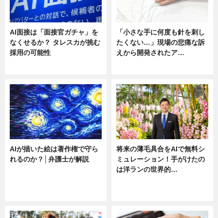
AI面接は「面接官ガチャ」を
「小さな手に何度も針を刺し
なくせるか？ タレスカが挑む
たくない…」現場の悲痛な訴
採用の可能性
えから開発されたア…
ニュース
ニュース
AIが描いた絵は著作権で守ら
将来の薄毛具合をAIで無料シ
れるのか？│弁護士が解説
ミュレーション！手がけたの
は洋ランの世界的…
ニュース
ニュース
sponsored by 河野メリクロン