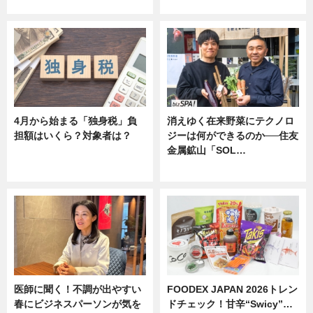
ニュース
ニュース
4月から始まる「独身税」負
消えゆく在来野菜にテクノロ
担額はいくら？対象者は？
ジーは何ができるのか──住友
金属鉱山「SOL…
ニュース
ニュース
医師に聞く！不調が出やすい
FOODEX JAPAN 2026トレン
春にビジネスパーソンが気を
ドチェック！甘辛“Swicy”…