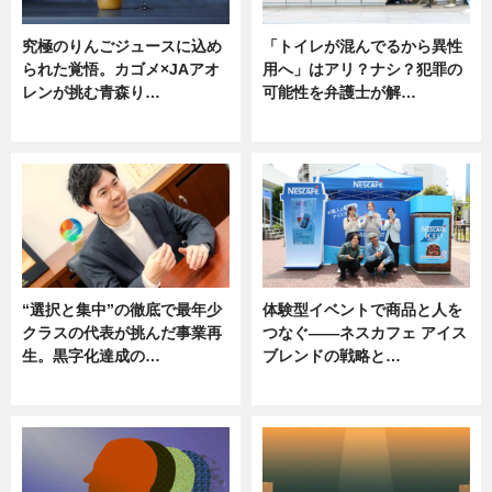
究極のりんごジュースに込め
「トイレが混んでるから異性
られた覚悟。カゴメ×JAアオ
用へ」はアリ？ナシ？犯罪の
レンが挑む青森り…
可能性を弁護士が解…
ニュース
ニュース, 専門家インタビュー
“選択と集中”の徹底で最年少
体験型イベントで商品と人を
クラスの代表が挑んだ事業再
つなぐ――ネスカフェ アイス
生。黒字化達成の…
ブレンドの戦略と…
ニュース
ニュース