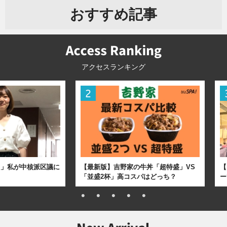
おすすめ記事
アクセスランキング
た」私が中核派区議に
【最新版】吉野家の牛丼「超特盛」VS
【
「並盛2杯」高コスパはどっち？
ー