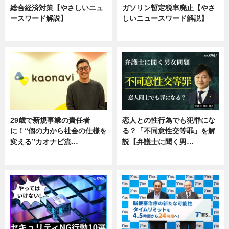
総合経済対策【やさしいニュ
ガソリン暫定税率廃止【やさ
ースワード解説】
しいニュースワード解説】
ニュース
ニュース
29歳で新規事業の責任者
恋人との性行為でも犯罪にな
に！“個の力から社会の仕様を
る？「不同意性交等罪」を解
変える”カオナビ流…
説【弁護士に聞く男…
企業インタビュー
専門家インタビュー