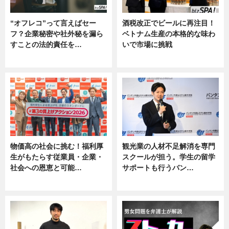
“オフレコ”って言えばセー
酒税改正でビールに再注目！
フ？企業秘密や社外秘を漏ら
ベトナム生産の本格的な味わ
すことの法的責任を…
いで市場に挑戦
ニュース, 専門家インタビュー
ニュース
物価高の社会に挑む！福利厚
観光業の人材不足解消を専門
生がもたらす従業員・企業・
スクールが担う。学生の留学
社会への恩恵と可能…
サポートも行うバン…
ニュース
ニュース, 企業インタビュー