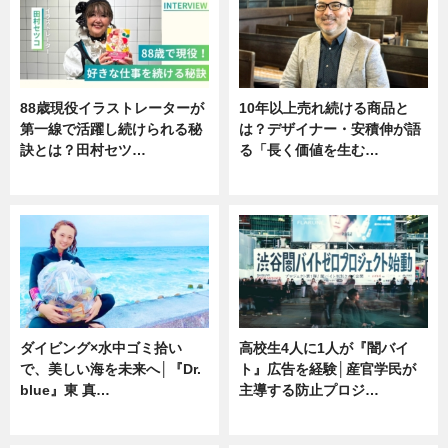
88歳現役イラストレーターが
10年以上売れ続ける商品と
第一線で活躍し続けられる秘
は？デザイナー・安積伸が語
訣とは？田村セツ…
る「長く価値を生む…
専門家インタビュー
ニュース
ダイビング×水中ゴミ拾い
高校生4人に1人が『闇バイ
で、美しい海を未来へ│『Dr.
ト』広告を経験│産官学民が
blue』東 真…
主導する防止プロジ…
ニュース
ニュース