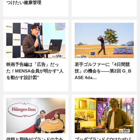
つけたい健康管理
ニュース
ニュース
映画予告編は「広告」だっ
若手ゴルファーに「4日間競
た！MENSA会員が明かす“人
技」の機会を——第2回 G_B
を動かす設計図”
ASE 4da…
ニュース
ニュース
信頼と期待がブランドの力を
ブッダブランド CQはなぜパ