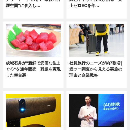
煙空間”に参入し…
上ゼロECを年…
ニュース
ニュース
成城石井が"新鮮で安価な生ま
社員旅行のニーズが約7割増│
ぐろ"を通年販売 難題を実現
近ツー調査から見える実施の
した舞台裏
理由と企業戦略
ニュース
ニュース