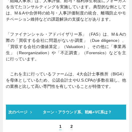
「組織人事系」は、人事評価、給与・福利厚生制度にフォーカス
を当てたコンサルティングを実施しています。典型的な例として
は、M＆Aや合併時の給与・人事評価制度の統合、離職防止やモ
チベーション維持などの課題解決の支援などがあります。
「ファイナンシャル・アドバイザリー系」（FAS）は、M＆Aの
際の「買収する会社に問題がないか調査」（Due diligence）、
「買収する会社の価値算定」（Valuation）、その他に「事業再
生」（Reorganization）や「不正調査」（Forensics）などを主
に行っています。
これを主に行っているファームは、4大会計士事務所（BIG4）
を母体としているため、公認会計士やU.S.CPAが多数在籍し、他
の業務と比して高い専門性を有していることが特徴です。
次のページ
ターン・アラウンド系、戦略+VC系は？
1
2