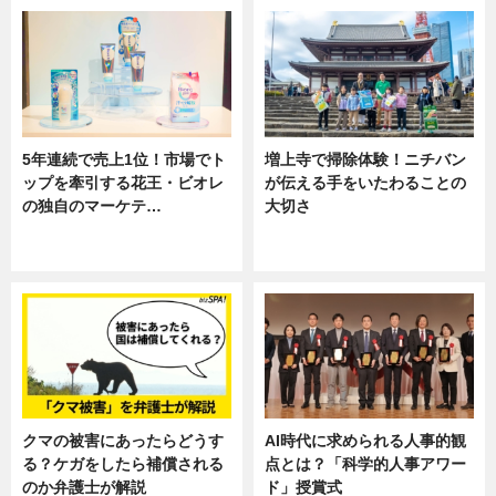
5年連続で売上1位！市場でト
増上寺で掃除体験！ニチバン
ップを牽引する花王・ビオレ
が伝える手をいたわることの
の独自のマーケテ…
大切さ
ニュース, 暮らし
ニュース, 企業インタビュー, 暮ら
し
クマの被害にあったらどうす
AI時代に求められる人事的観
る？ケガをしたら補償される
点とは？「科学的人事アワー
のか弁護士が解説
ド」授賞式