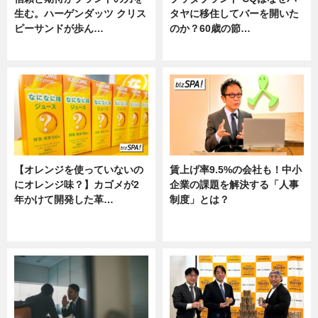
生む。ハーゲンダッツ クリス
タヤに移住してバーを開いた
ピーサンドが歩ん…
のか？60歳の節…
ニュース
ニュース
【オレンジを使っていないの
賃上げ率9.5%の会社も！中小
にオレンジ味？】カゴメが2
企業の課題を解決する「人事
年かけて開発した革…
制度」とは？
グルメ, ニュース, 企業インタビュ
ニュース
ー