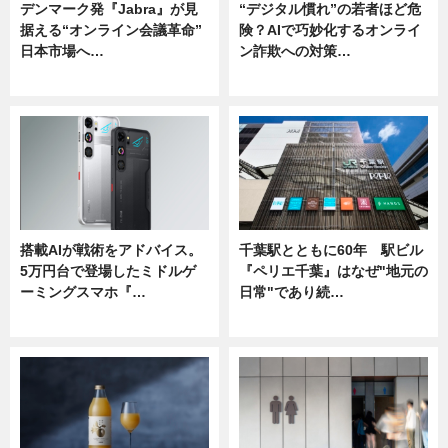
デンマーク発『Jabra』が見
“デジタル慣れ”の若者ほど危
据える“オンライン会議革命”
険？AIで巧妙化するオンライ
日本市場へ…
ン詐欺への対策…
ニュース
ニュース
搭載AIが戦術をアドバイス。
千葉駅とともに60年 駅ビル
5万円台で登場したミドルゲ
『ペリエ千葉』はなぜ"地元の
ーミングスマホ『…
日常"であり続…
ニュース
ニュース