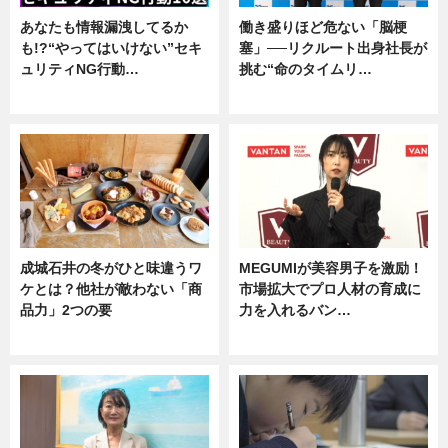
あなたも情報漏洩してるか
働き盛りほど危ない「脳梗
も!?“やってはいけない”セキ
塞」──リクルート出身社長が
ュリティNG行動…
挑む“命のタイムリ…
専門家インタビュー
企業インタビュー
成城石井の冬がひと味違うワ
MEGUMIが美容男子を激励！
ケとは？他社が敵わない「商
市場拡大でプロ人材の育成に
品力」2つの要
力を入れるバン…
グルメ
企業インタビュー