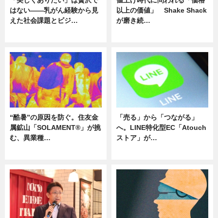
「美しくありたい」は贅沢で
値上げ時代に問われる「価格
はない――乳がん経験から見
以上の価値」 Shake Shack
えた社会課題とビジ…
が磨き続…
ニュース
ニュース
“酷暑”の原因を防ぐ。住友金
「売る」から「つながる」
属鉱山「SOLAMENT®」が挑
へ。LINE特化型EC「Atouch
む、異業種…
ストア」が…
ニュース
ニュース