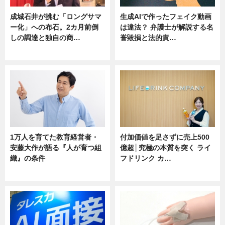
成城石井が挑む「ロングサマ
生成AIで作ったフェイク動画
ー化」への布石。2カ月前倒
は違法？ 弁護士が解説する名
しの調達と独自の商…
誉毀損と法的責…
ニュース
ニュース
1万人を育てた教育経営者・
付加価値を足さずに売上500
安藤大作が語る『人が育つ組
億超│究極の本質を突く ライ
織』の条件
フドリンク カ…
ニュース
ニュース