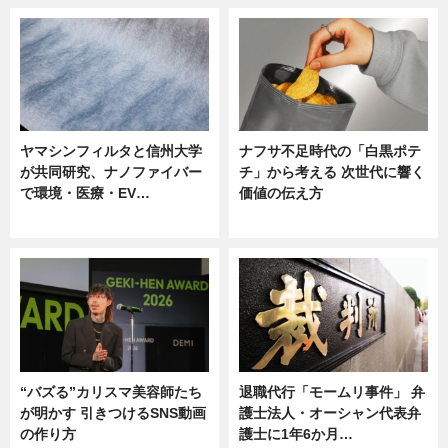
ヤマシンフィルタと信州大学
ナフサ不足時代の「白黒ポテ
が共同研究、ナノファイバー
チ」から考える 次世代に響く
で環境・医療・EV…
価値の伝え方
ニュース
ニュース
“バズる”カリスマ美容師たち
退職代行「モームリ事件」 弁
が明かす 引きつけるSNS動画
護士法人・オーシャン代表弁
の作り方
護士に1年6か月…