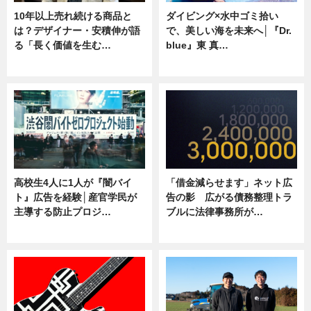
10年以上売れ続ける商品と
ダイビング×水中ゴミ拾い
は？デザイナー・安積伸が語
で、美しい海を未来へ│『Dr.
る「長く価値を生む…
blue』東 真…
ニュース
ニュース
高校生4人に1人が『闇バイ
「借金減らせます」ネット広
ト』広告を経験│産官学民が
告の影 広がる債務整理トラ
主導する防止プロジ…
ブルに法律事務所が…
ニュース
ニュース