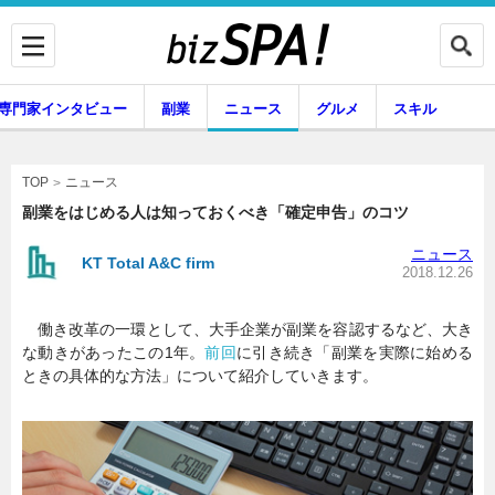
専門家インタビュー
副業
ニュース
グルメ
スキル
ニュース
TOP
副業をはじめる人は知っておくべき「確定申告」のコツ
ニュース
KT Total A&C firm
企業インタビュー
専門家インタビュー
2018.12.26
働き改革の一環として、大手企業が副業を容認するなど、大き
な動きがあったこの1年。
前回
に引き続き「副業を実際に始める
副業
ニュース
ときの具体的な方法」について紹介していきます。
グルメ
スキル