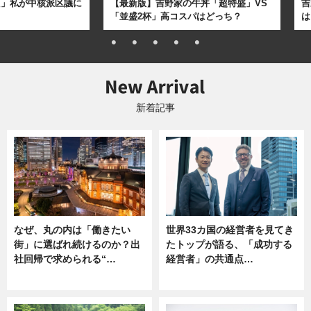
た」私が中核派区議に
【最新版】吉野家の牛丼「超特盛」VS
吉
「並盛2杯」高コスパはどっち？
は
新着記事
なぜ、丸の内は「働きたい
世界33カ国の経営者を見てき
街」に選ばれ続けるのか？出
たトップが語る、「成功する
社回帰で求められる“…
経営者」の共通点…
ニュース
ニュース