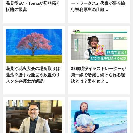
発見型EC・Temuが切り拓く
ートワークス』代表が語る旅
販路の常識
行福利厚生の仕組…
ニュース
ニュース
花見や花火大会の場所取りは
88歳現役イラストレーターが
違法？勝手な撤去や放置のリ
第一線で活躍し続けられる秘
スクを弁護士が解説
訣とは？田村セツ…
ニュース
専門家インタビュー