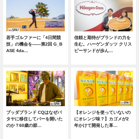
若手ゴルファーに「4日間競
信頼と期待がブランドの力を
技」の機会を——第2回 G_B
生む。ハーゲンダッツ クリス
ASE 4da…
ピーサンドが歩ん…
ニュース
ニュース
ブッダブランド CQはなぜパ
【オレンジを使っていないの
タヤに移住してバーを開いた
にオレンジ味？】カゴメが2
のか？60歳の節…
年かけて開発した革…
ニュース
グルメ, ニュース, 企業インタビュ
ー