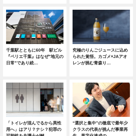
千葉駅とともに60年 駅ビル
究極のりんごジュースに込め
『ペリエ千葉』はなぜ"地元の
られた覚悟。カゴメ×JAアオ
日常"であり続…
レンが挑む青森り…
ニュース
ニュース
「トイレが混んでるから異性
“選択と集中”の徹底で最年少
用へ」はアリ？ナシ？犯罪の
クラスの代表が挑んだ事業再
可能性を弁護士が解…
生。黒字化達成の…