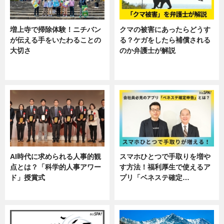
増上寺で掃除体験！ニチバン
クマの被害にあったらどうす
が伝える手をいたわることの
る？ケガをしたら補償される
大切さ
のか弁護士が解説
ニュース, 企業インタビュー, 暮ら
専門家インタビュー
し
AI時代に求められる人事的観
スマホひとつで手取りを増や
点とは？「科学的人事アワー
す方法！福利厚生で使えるア
ド」授賞式
プリ「ベネステ確定…
ニュース
企業インタビュー