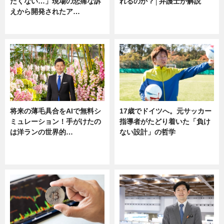
たくない…」現場の悲痛な訴
れるのか？│弁護士が解説
えから開発されたア…
ニュース
ニュース
将来の薄毛具合をAIで無料シ
17歳でドイツへ。元サッカー
ミュレーション！手がけたの
指導者がたどり着いた「負け
は洋ランの世界的…
ない設計」の哲学
ニュース
ニュース
sponsored by 河野メリクロン