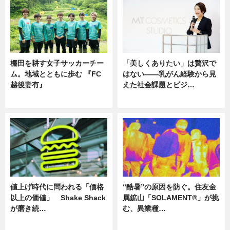
棚田を耕す女子サッカーチー
「美しくありたい」は贅沢で
ム。地域とともに歩む 『FC
はない――乳がん経験から見
越後妻有』
えた社会課題とビジ…
ニュース
ニュース
値上げ時代に問われる「価格
“酷暑”の原因を防ぐ。住友金
以上の価値」 Shake Shack
属鉱山「SOLAMENT®」が挑
が磨き続…
む、異業種…
ニュース
ニュース