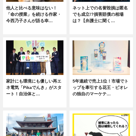
他人と比べる意味はない！
ネット上での名誉毀損は匿名
「命の授業」を続ける作家・
でも成立!?損害賠償の相場
今西乃子さんが語る幸…
は？【弁護士に聞く…
専門家インタビュー
専門家インタビュー
家計にも環境にも優しい再エ
5年連続で売上1位！市場でト
ネ電気「Pikaでんき」がスタ
ップを牽引する花王・ビオレ
ート！自治体と…
の独自のマーケテ…
ニュース
ニュース, 暮らし