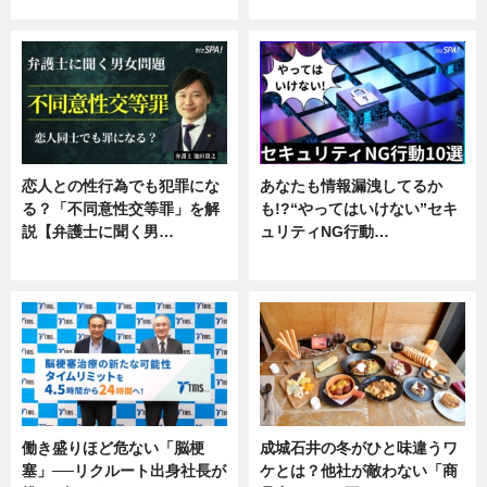
企業インタビュー
恋人との性行為でも犯罪にな
あなたも情報漏洩してるか
る？「不同意性交等罪」を解
も!?“やってはいけない”セキ
説【弁護士に聞く男…
ュリティNG行動…
専門家インタビュー
専門家インタビュー
働き盛りほど危ない「脳梗
成城石井の冬がひと味違うワ
塞」──リクルート出身社長が
ケとは？他社が敵わない「商