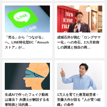
「売る」から「つながる」
成城石井が挑む「ロングサマ
へ。LINE特化型EC「Atouch
ー化」への布石。2カ月前倒
ストア」が…
しの調達と独自の商…
ニュース
ニュース
生成AIで作ったフェイク動画
1万人を育てた教育経営者・
は違法？ 弁護士が解説する名
安藤大作が語る『人が育つ組
誉毀損と法的責…
織』の条件