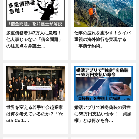
多重債務者147万人に急増！
仕事の疲れを癒やす！タイパ
他人事じゃない「借金問題」
重視の海外旅行を実現する
の注意点を弁護士…
「事前予約術」
専門家インタビュー
暮らし
世界を変える若手社会起業家
婚活アプリで独身偽装の男性
は何を考えているのか？「Yo
に55万円支払い命令！「貞操
uth Co:L…
権」とは何かを弁…
スキル
専門家インタビュー