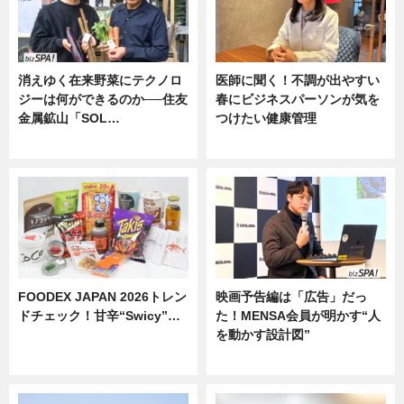
消えゆく在来野菜にテクノロ
医師に聞く！不調が出やすい
ジーは何ができるのか──住友
春にビジネスパーソンが気を
金属鉱山「SOL…
つけたい健康管理
ニュース
ニュース
FOODEX JAPAN 2026トレン
映画予告編は「広告」だっ
ドチェック！甘辛“Swicy”…
た！MENSA会員が明かす“人
を動かす設計図”
ニュース
ニュース