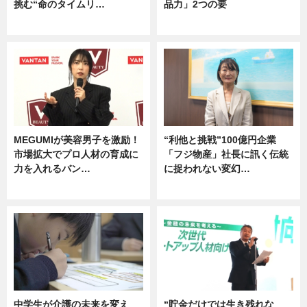
挑む“命のタイムリ…
品力」2つの要
企業インタビュー
グルメ
MEGUMIが美容男子を激励！
“利他と挑戦”100億円企業
市場拡大でプロ人材の育成に
「フジ物産」社長に訊く伝統
力を入れるバン…
に捉われない変幻…
企業インタビュー
ニュース
中学生が介護の未来を変え
“貯金だけでは生き残れな