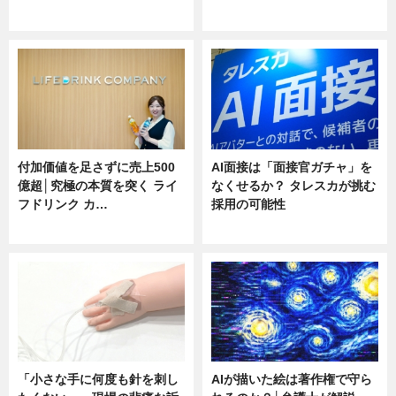
ニュース
ニュース
付加価値を足さずに売上500
AI面接は「面接官ガチャ」を
億超│究極の本質を突く ライ
なくせるか？ タレスカが挑む
フドリンク カ…
採用の可能性
ニュース
ニュース
「小さな手に何度も針を刺し
AIが描いた絵は著作権で守ら