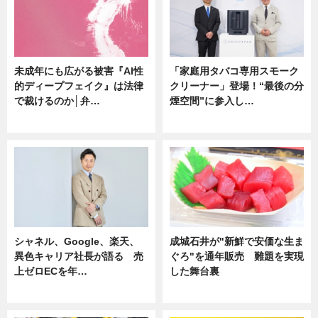
未成年にも広がる被害『AI性
「家庭用タバコ専用スモーク
的ディープフェイク』は法律
クリーナー」登場！“最後の分
で裁けるのか│弁…
煙空間”に参入し…
ニュース
ニュース
シャネル、Google、楽天、
成城石井が"新鮮で安価な生ま
異色キャリア社長が語る 売
ぐろ"を通年販売 難題を実現
上ゼロECを年…
した舞台裏
ニュース
ニュース