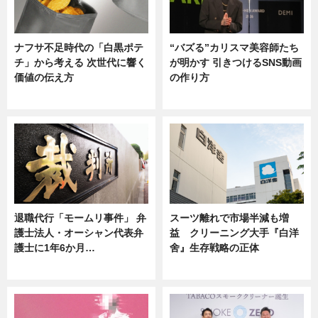
ナフサ不足時代の「白黒ポテ
“バズる”カリスマ美容師たち
チ」から考える 次世代に響く
が明かす 引きつけるSNS動画
価値の伝え方
の作り方
ニュース
ニュース
退職代行「モームリ事件」 弁
スーツ離れで市場半減も増
護士法人・オーシャン代表弁
益 クリーニング大手『白洋
護士に1年6か月…
舍』生存戦略の正体
ニュース
企業インタビュー