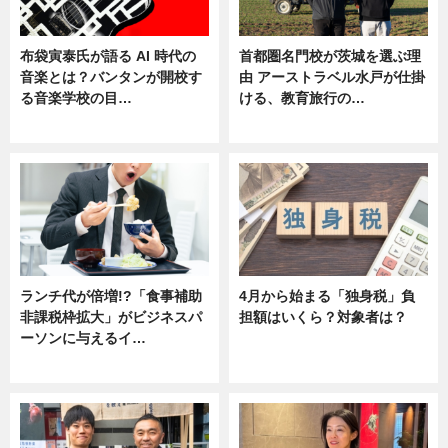
布袋寅泰氏が語る AI 時代の
首都圏名門校が茨城を選ぶ理
音楽とは？バンタンが開校す
由 アーストラベル水戸が仕掛
る音楽学校の目…
ける、教育旅行の…
ニュース
ニュース
ランチ代が倍増!?「食事補助
4月から始まる「独身税」負
非課税枠拡大」がビジネスパ
担額はいくら？対象者は？
ーソンに与えるイ…
ニュース
ニュース