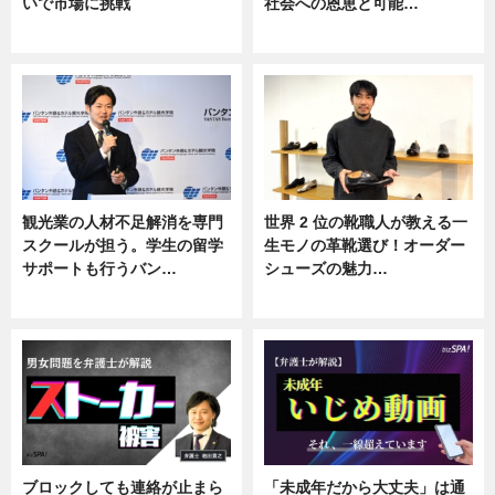
いで市場に挑戦
社会への恩恵と可能…
ニュース
ニュース
観光業の人材不足解消を専門
世界 2 位の靴職人が教える一
スクールが担う。学生の留学
生モノの革靴選び！オーダー
サポートも行うバン…
シューズの魅力…
ニュース, 企業インタビュー
ニュース, 専門家インタビュー
ブロックしても連絡が止まら
「未成年だから大丈夫」は通