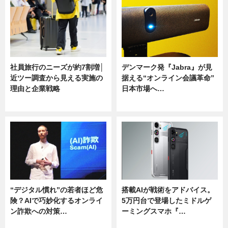
社員旅行のニーズが約7割増│
デンマーク発『Jabra』が見
近ツー調査から見える実施の
据える“オンライン会議革命”
理由と企業戦略
日本市場へ…
ニュース
ニュース
“デジタル慣れ”の若者ほど危
搭載AIが戦術をアドバイス。
険？AIで巧妙化するオンライ
5万円台で登場したミドルゲ
ン詐欺への対策…
ーミングスマホ『…
ニュース
ニュース