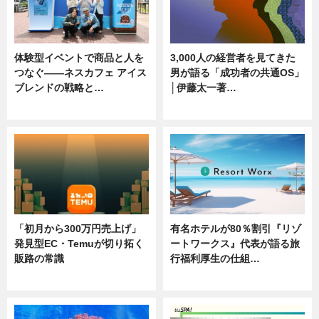
体験型イベントで商品と人を
3,000人の経営者を見てきた
つなぐ――ネスカフェ アイス
男が語る「成功者の共通OS」
ブレンドの戦略と…
│伊藤太一著…
ニュース
ニュース
「初月から300万円売上げ」
有名ホテルが80％割引『リゾ
発見型EC・Temuが切り拓く
ートワークス』代表が語る旅
販路の常識
行福利厚生の仕組…
ニュース
ニュース