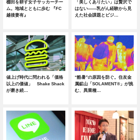
棚田を耕す女子サッカーチー
「美しくありたい」は贅沢で
ム。地域とともに歩む 『FC
はない――乳がん経験から見
越後妻有』
えた社会課題とビジ…
ニュース
ニュース
値上げ時代に問われる「価格
“酷暑”の原因を防ぐ。住友金
以上の価値」 Shake Shack
属鉱山「SOLAMENT®」が挑
が磨き続…
む、異業種…
ニュース
ニュース