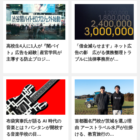
高校生4人に1人が『闇バイ
「借金減らせます」ネット広
ト』広告を経験│産官学民が
告の影 広がる債務整理トラ
主導する防止プロジ…
ブルに法律事務所が…
ニュース
ニュース
布袋寅泰氏が語る AI 時代の
首都圏名門校が茨城を選ぶ理
音楽とは？バンタンが開校す
由 アーストラベル水戸が仕掛
る音楽学校の目…
ける、教育旅行の…