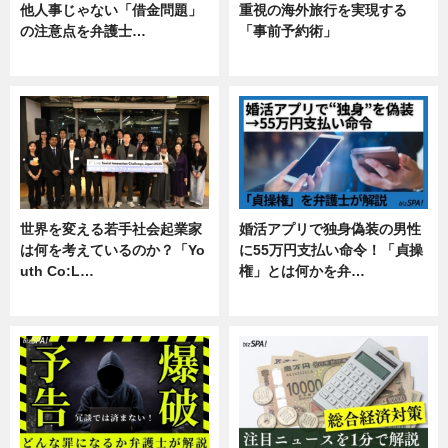
他人事じゃない「借金問題」
重視の海外旅行を実現する
の注意点を弁護士…
「事前予約術」
専門家インタビュー
暮らし
世界を変える若手社会起業家
婚活アプリで独身偽装の男性
は何を考えているのか？「Yo
に55万円支払い命令！「貞操
uth Co:L…
権」とは何かを弁…
スキル
専門家インタビュー