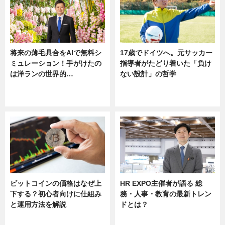
将来の薄毛具合をAIで無料シ
17歳でドイツへ。元サッカー
ミュレーション！手がけたの
指導者がたどり着いた「負け
は洋ランの世界的…
ない設計」の哲学
ニュース
ニュース
sponsored by 河野メリクロン
ビットコインの価格はなぜ上
HR EXPO主催者が語る 総
下する？初心者向けに仕組み
務・人事・教育の最新トレン
と運用方法を解説
ドとは？
ニュース
ニュース