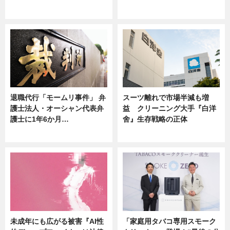
ニュース
ニュース
退職代行「モームリ事件」 弁
スーツ離れで市場半減も増
護士法人・オーシャン代表弁
益 クリーニング大手『白洋
護士に1年6か月…
舍』生存戦略の正体
ニュース
企業インタビュー
未成年にも広がる被害『AI性
「家庭用タバコ専用スモーク