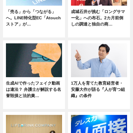
「売る」から「つながる」
成城石井が挑む「ロングサマ
へ。LINE特化型EC「Atouch
ー化」への布石。2カ月前倒
ストア」が…
しの調達と独自の商…
ニュース
ニュース
生成AIで作ったフェイク動画
1万人を育てた教育経営者・
は違法？ 弁護士が解説する名
安藤大作が語る『人が育つ組
誉毀損と法的責…
織』の条件
ニュース
ニュース