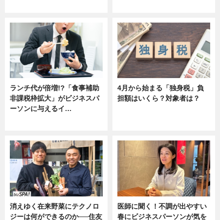
ニュース
ニュース
ランチ代が倍増!?「食事補助
4月から始まる「独身税」負
非課税枠拡大」がビジネスパ
担額はいくら？対象者は？
ーソンに与えるイ…
ニュース
ニュース
消えゆく在来野菜にテクノロ
医師に聞く！不調が出やすい
ジーは何ができるのか──住友
春にビジネスパーソンが気を