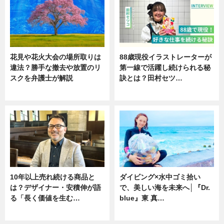
花見や花火大会の場所取りは
88歳現役イラストレーターが
違法？勝手な撤去や放置のリ
第一線で活躍し続けられる秘
スクを弁護士が解説
訣とは？田村セツ…
ニュース
専門家インタビュー
10年以上売れ続ける商品と
ダイビング×水中ゴミ拾い
は？デザイナー・安積伸が語
で、美しい海を未来へ│『Dr.
る「長く価値を生む…
blue』東 真…
ニュース
ニュース