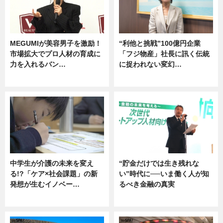
MEGUMIが美容男子を激励！
“利他と挑戦”100億円企業
市場拡大でプロ人材の育成に
「フジ物産」社長に訊く伝統
力を入れるバン…
に捉われない変幻…
企業インタビュー
ニュース
中学生が介護の未来を変え
“貯金だけでは生き残れな
る!?「ケア×社会課題」の新
い”時代に──いま働く人が知
発想が生むイノベー…
るべき金融の真実
ニュース
企業インタビュー