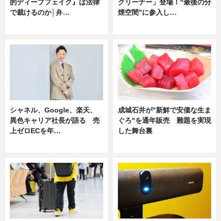
的ディープフェイク』は法律
クリーナー」登場！“最後の分
で裁けるのか│弁…
煙空間”に参入し…
ニュース
ニュース
シャネル、Google、楽天、
成城石井が"新鮮で安価な生ま
異色キャリア社長が語る 売
ぐろ"を通年販売 難題を実現
上ゼロECを年…
した舞台裏
ニュース
ニュース