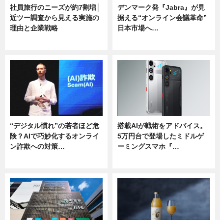
社員旅行のニーズが約7割増│
デンマーク発『Jabra』が見
近ツー調査から見える実施の
据える“オンライン会議革命”
理由と企業戦略
日本市場へ…
ニュース
ニュース
“デジタル慣れ”の若者ほど危
搭載AIが戦術をアドバイス。
険？AIで巧妙化するオンライ
5万円台で登場したミドルゲ
ン詐欺への対策…
ーミングスマホ『…
ニュース
ニュース