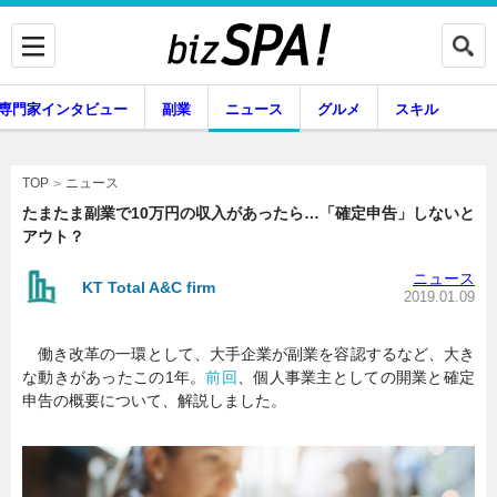
専門家インタビュー
副業
ニュース
グルメ
スキル
ニュース
TOP
たまたま副業で10万円の収入があったら…「確定申告」しないと
アウト？
企業インタビュー
専門家インタビュー
ニュース
KT Total A&C firm
2019.01.09
働き改革の一環として、大手企業が副業を容認するなど、大き
副業
ニュース
な動きがあったこの1年。
前回
、個人事業主としての開業と確定
申告の概要について、解説しました。
グルメ
スキル