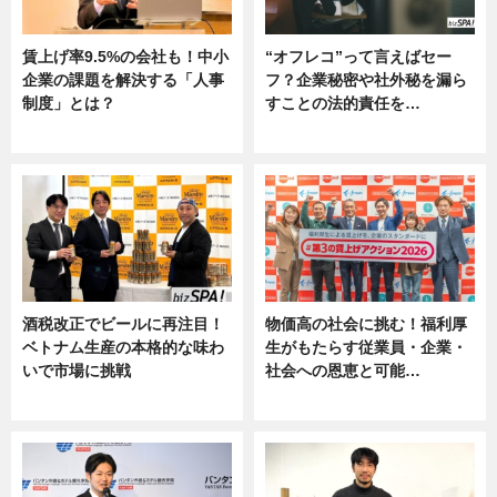
賃上げ率9.5%の会社も！中小
“オフレコ”って言えばセー
企業の課題を解決する「人事
フ？企業秘密や社外秘を漏ら
制度」とは？
すことの法的責任を…
ニュース
ニュース, 専門家インタビュー
酒税改正でビールに再注目！
物価高の社会に挑む！福利厚
ベトナム生産の本格的な味わ
生がもたらす従業員・企業・
いで市場に挑戦
社会への恩恵と可能…
ニュース
ニュース