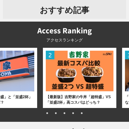
おすすめ記事
アクセスランキング
盛」と「並盛2杯」
【最新版】吉野家の牛丼「超特盛」VS
「
パ？
「並盛2杯」高コスパはどっち？
な