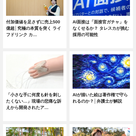
付加価値を足さずに売上500
AI面接は「面接官ガチャ」を
億超│究極の本質を突く ライ
なくせるか？ タレスカが挑む
フドリンク カ…
採用の可能性
ニュース
ニュース
「小さな手に何度も針を刺し
AIが描いた絵は著作権で守ら
たくない…」現場の悲痛な訴
れるのか？│弁護士が解説
えから開発されたア…
ニュース
ニュース