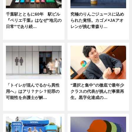
千葉駅とともに60年 駅ビル
究極のりんごジュースに込め
『ペリエ千葉』はなぜ"地元の
られた覚悟。カゴメ×JAアオ
日常"であり続…
レンが挑む青森り…
ニュース
ニュース
「トイレが混んでるから異性
“選択と集中”の徹底で最年少
用へ」はアリ？ナシ？犯罪の
クラスの代表が挑んだ事業再
可能性を弁護士が解…
生。黒字化達成の…
ニュース, 専門家インタビュー
ニュース