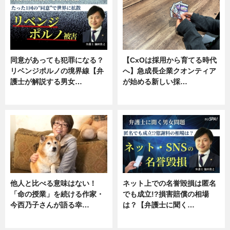
同意があっても犯罪になる？
【CxOは採用から育てる時代
リベンジポルノの境界線【弁
へ】急成長企業クオンティア
護士が解説する男女…
が始める新しい採…
専門家インタビュー
ニュース
他人と比べる意味はない！
ネット上での名誉毀損は匿名
「命の授業」を続ける作家・
でも成立!?損害賠償の相場
今西乃子さんが語る幸…
は？【弁護士に聞く…
専門家インタビュー
専門家インタビュー