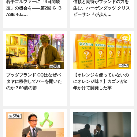
若手ゴルファーに「4日間競
信頼と期待がブランドの力を
技」の機会を——第2回 G_B
生む。ハーゲンダッツ クリス
ASE 4da…
ピーサンドが歩ん…
ニュース
ニュース
ブッダブランド CQはなぜパ
【オレンジを使っていないの
タヤに移住してバーを開いた
にオレンジ味？】カゴメが2
のか？60歳の節…
年かけて開発した革…
ニュース
グルメ, ニュース, 企業インタビュ
ー