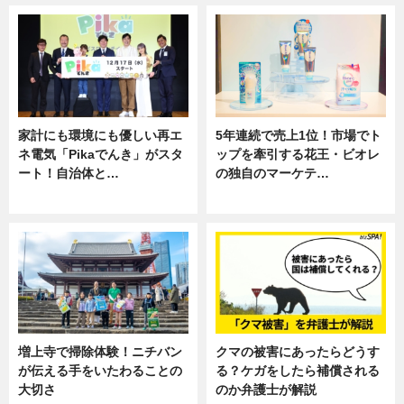
家計にも環境にも優しい再エ
5年連続で売上1位！市場でト
ネ電気「Pikaでんき」がスタ
ップを牽引する花王・ビオレ
ート！自治体と…
の独自のマーケテ…
ニュース
ニュース, 暮らし
増上寺で掃除体験！ニチバン
クマの被害にあったらどうす
が伝える手をいたわることの
る？ケガをしたら補償される
大切さ
のか弁護士が解説