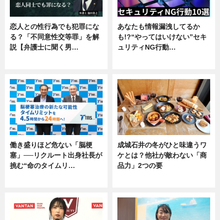
恋人との性行為でも犯罪にな
あなたも情報漏洩してるか
る？「不同意性交等罪」を解
も!?“やってはいけない”セキ
説【弁護士に聞く男…
ュリティNG行動…
専門家インタビュー
専門家インタビュー
働き盛りほど危ない「脳梗
成城石井の冬がひと味違うワ
塞」──リクルート出身社長が
ケとは？他社が敵わない「商
挑む“命のタイムリ…
品力」2つの要
企業インタビュー
グルメ