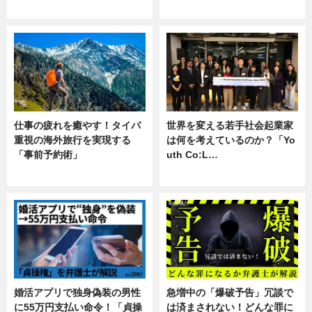
企業インタビュー
専門家インタビュー
仕事の疲れを癒やす！タイパ
世界を変える若手社会起業家
重視の海外旅行を実現する
は何を考えているのか？「Yo
「事前予約術」
uth Co:L…
暮らし
スキル
婚活アプリで独身偽装の男性
急増中の「爆破予告」冗談で
に55万円支払い命令！「貞操
は済まされない！どんな罪に