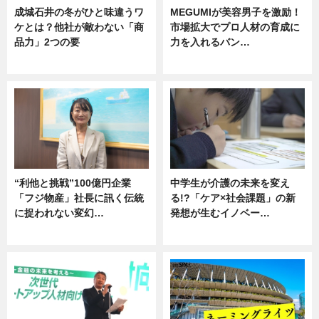
成城石井の冬がひと味違うワ
MEGUMIが美容男子を激励！
ケとは？他社が敵わない「商
市場拡大でプロ人材の育成に
品力」2つの要
力を入れるバン…
グルメ
企業インタビュー
“利他と挑戦”100億円企業
中学生が介護の未来を変え
「フジ物産」社長に訊く伝統
る!?「ケア×社会課題」の新
に捉われない変幻…
発想が生むイノベー…
ニュース
ニュース