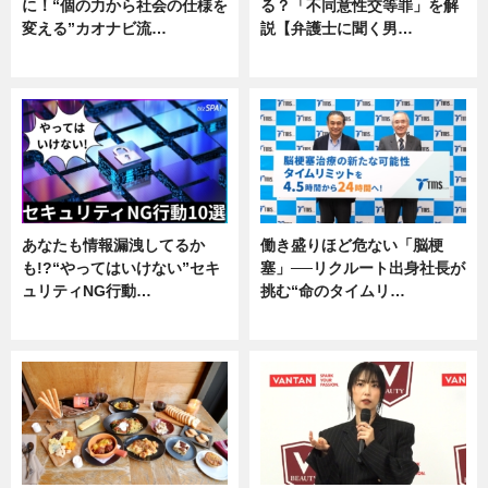
に！“個の力から社会の仕様を
る？「不同意性交等罪」を解
変える”カオナビ流…
説【弁護士に聞く男…
企業インタビュー
専門家インタビュー
あなたも情報漏洩してるか
働き盛りほど危ない「脳梗
も!?“やってはいけない”セキ
塞」──リクルート出身社長が
ュリティNG行動…
挑む“命のタイムリ…
専門家インタビュー
企業インタビュー