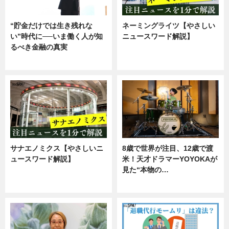
“貯金だけでは生き残れな
ネーミングライツ【やさしい
い”時代に──いま働く人が知
ニュースワード解説】
るべき金融の真実
ニュース
企業インタビュー
サナエノミクス【やさしいニ
8歳で世界が注目、12歳で渡
ュースワード解説】
米！天才ドラマーYOYOKAが
見た“本物の…
ニュース
エンタメ