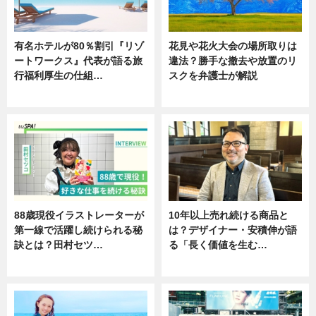
有名ホテルが80％割引『リゾ
花見や花火大会の場所取りは
ートワークス』代表が語る旅
違法？勝手な撤去や放置のリ
行福利厚生の仕組…
スクを弁護士が解説
ニュース
ニュース
88歳現役イラストレーターが
10年以上売れ続ける商品と
第一線で活躍し続けられる秘
は？デザイナー・安積伸が語
訣とは？田村セツ…
る「長く価値を生む…
専門家インタビュー
ニュース