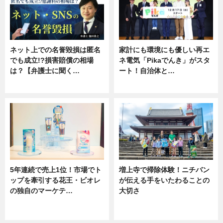
ネット上での名誉毀損は匿名
家計にも環境にも優しい再エ
でも成立!?損害賠償の相場
ネ電気「Pikaでんき」がスタ
は？【弁護士に聞く…
ート！自治体と…
専門家インタビュー
ニュース
5年連続で売上1位！市場でト
増上寺で掃除体験！ニチバン
ップを牽引する花王・ビオレ
が伝える手をいたわることの
の独自のマーケテ…
大切さ
ニュース, 暮らし
ニュース, 企業インタビュー, 暮ら
し