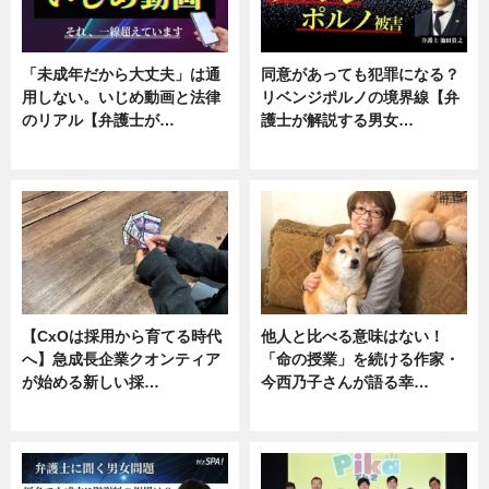
「未成年だから大丈夫」は通
同意があっても犯罪になる？
用しない。いじめ動画と法律
リベンジポルノの境界線【弁
のリアル【弁護士が…
護士が解説する男女…
ニュース, 専門家インタビュー
専門家インタビュー
【CxOは採用から育てる時代
他人と比べる意味はない！
へ】急成長企業クオンティア
「命の授業」を続ける作家・
が始める新しい採…
今西乃子さんが語る幸…
ニュース
専門家インタビュー