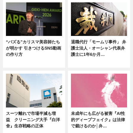
“バズる”カリスマ美容師たち
退職代行「モームリ事件」 弁
が明かす 引きつけるSNS動画
護士法人・オーシャン代表弁
の作り方
護士に1年6か月…
ニュース
ニュース
スーツ離れで市場半減も増
未成年にも広がる被害『AI性
益 クリーニング大手『白洋
的ディープフェイク』は法律
舍』生存戦略の正体
で裁けるのか│弁…