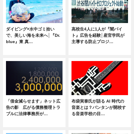
ダイビング×水中ゴミ拾い
高校生4人に1人が『闇バイ
で、美しい海を未来へ│『Dr.
ト』広告を経験│産官学民が
blue』東 真…
主導する防止プロジ…
ニュース
ニュース
「借金減らせます」ネット広
布袋寅泰氏が語る AI 時代の
告の影 広がる債務整理トラ
音楽とは？バンタンが開校す
ブルに法律事務所が…
る音楽学校の目…
ニュース
ニュース