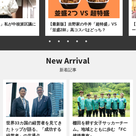
た」私が中核派区議に
【最新版】吉野家の牛丼「超特盛」VS
【
「並盛2杯」高コスパはどっち？
ー
新着記事
世界33カ国の経営者を見てき
棚田を耕す女子サッカーチー
たトップが語る、「成功する
ム。地域とともに歩む 『FC
経営者」の共通点…
越後妻有』