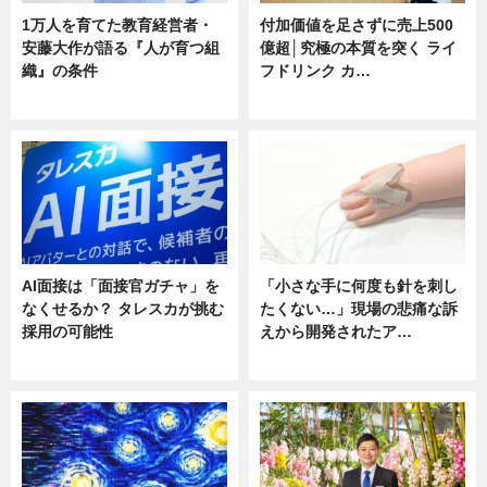
1万人を育てた教育経営者・
付加価値を足さずに売上500
安藤大作が語る『人が育つ組
億超│究極の本質を突く ライ
織』の条件
フドリンク カ…
ニュース
ニュース
AI面接は「面接官ガチャ」を
「小さな手に何度も針を刺し
なくせるか？ タレスカが挑む
たくない…」現場の悲痛な訴
採用の可能性
えから開発されたア…
ニュース
ニュース