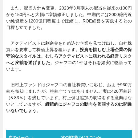
また、配当方針も変更。2023年3月期末の配当を従来の100円
から150円へと大幅に増額修正しました。中期的には2000億円近
い純資産を1200億円程度まで圧縮し、ROE経営を実践するとの
目標も立てました。
アクティビストは剰余金をため込む企業を見つけ出し、自社株
買いを要求して株価上昇を狙います。
投資を惜しむ上場企業の保
守的なスタイルは、むしろアクティビストに狙われる経営リスク
へと変貌を遂げました
。ジャフコの1件はそれを如実に物語って
います。
旧村上ファンドはジャフコの自社株買いに応じ、およそ960万
株を売却しましたが、持株全てではありません。実は420万株超
（5.83％）を残しています。村上側は追加の取得をする意向はな
いとしていますが、
継続的にジャフコの動向を監視するのは間違
いないでしょう
。
次のページ
次の戦場はゼネコンか