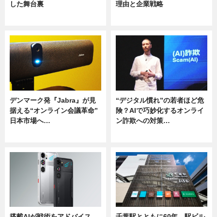
した舞台裏
理由と企業戦略
ニュース
ニュース
デンマーク発『Jabra』が見
“デジタル慣れ”の若者ほど危
据える“オンライン会議革命”
険？AIで巧妙化するオンライ
日本市場へ…
ン詐欺への対策…
ニュース
ニュース
搭載AIが戦術をアドバイス。
千葉駅とともに60年 駅ビル