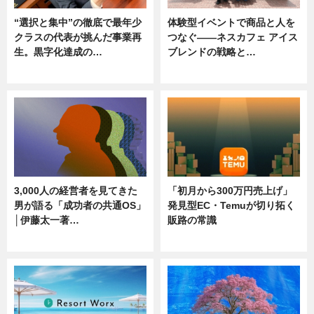
“選択と集中”の徹底で最年少
体験型イベントで商品と人を
クラスの代表が挑んだ事業再
つなぐ――ネスカフェ アイス
生。黒字化達成の…
ブレンドの戦略と…
ニュース
ニュース
3,000人の経営者を見てきた
「初月から300万円売上げ」
男が語る「成功者の共通OS」
発見型EC・Temuが切り拓く
│伊藤太一著…
販路の常識
ニュース
ニュース