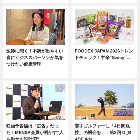
医師に聞く！不調が出やすい
FOODEX JAPAN 2026トレン
春にビジネスパーソンが気を
ドチェック！甘辛“Swicy”…
つけたい健康管理
ニュース
ニュース
映画予告編は「広告」だっ
若手ゴルファーに「4日間競
た！MENSA会員が明かす“人
技」の機会を——第2回 G_B
を動かす設計図”
ASE 4da…