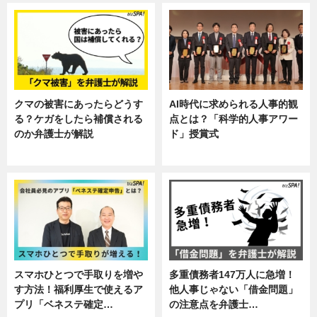
クマの被害にあったらどうす
AI時代に求められる人事的観
る？ケガをしたら補償される
点とは？「科学的人事アワー
のか弁護士が解説
ド」授賞式
専門家インタビュー
ニュース
スマホひとつで手取りを増や
多重債務者147万人に急増！
す方法！福利厚生で使えるア
他人事じゃない「借金問題」
プリ「ベネステ確定…
の注意点を弁護士…