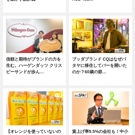
ニュース
ニュース
信頼と期待がブランドの力を
ブッダブランド CQはなぜパ
生む。ハーゲンダッツ クリス
タヤに移住してバーを開いた
ピーサンドが歩ん…
のか？60歳の節…
ニュース
ニュース
【オレンジを使っていないの
賃上げ率9.5%の会社も！中小