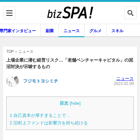
専門家インタビュー
副業
ニュース
グルメ
スキル
ニュース
TOP
上場企業に潜む経営リスク…「老舗ベンチャーキャピタル」の泥
沼対決が示唆するもの
企業インタビュー
専門家インタビュー
ニュース
フジモトヨシミチ
2023.02.09
副業
ニュース
目次
[
hide
]
1
自己資本が厚すぎることで…
2
旧村上ファンドは影響力を持ち続ける
グルメ
スキル