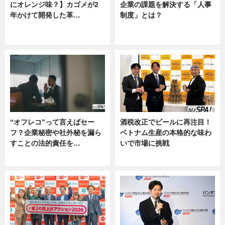
にオレンジ味？】カゴメが2
企業の課題を解決する「人事
年かけて開発した革…
制度」とは？
グルメ, ニュース, 企業インタビュ
ニュース
ー
“オフレコ”って言えばセー
酒税改正でビールに再注目！
フ？企業秘密や社外秘を漏ら
ベトナム生産の本格的な味わ
すことの法的責任を…
いで市場に挑戦
ニュース, 専門家インタビュー
ニュース