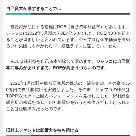
自己資本が厚すぎることで…
暮らし
エンタメ
投資家が注目する指標にROE（自己資本利益率）があります。
ジャフコは2022年3月期のROEが7.6％でした。ROEは8％を超え
連載一覧
ることが望ましいと言われています。ジャフコは企業価値を高め
るプロ集団にもかかわらず、最低ラインに達していません。
ROEは純利益を自己資本で除して求めます。
ジャフコは自己資
本に厚みがありすぎて、ROEが高まりづらいのです
。
2021年1月に野村総合研究所の株式の一部を売却。その資金35
0億円で自社株買いを実施しました。その際、ジャフコの株価は
TOPIXを大きく上回るパフォーマンスを発揮しました。野村総合
研究所の株式を売却、自社株買いを行うと株価が押し上げられる
ことは証明済みだったのです。
旧村上ファンドは影響力を持ち続ける