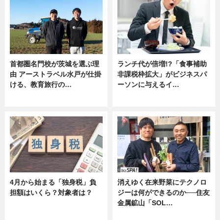
首都圏名門校が茨城を選ぶ理
ランチ代が倍増!?「食事補助
由 アーストラベル水戸が仕掛
非課税枠拡大」がビジネスパ
ける、教育旅行の…
ーソンに与えるイ…
ニュース
ニュース
4月から始まる「独身税」負
消えゆく在来野菜にテクノロ
担額はいくら？対象者は？
ジーは何ができるのか──住友
金属鉱山「SOL…
ニュース
ニュース