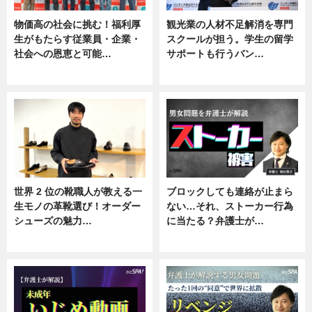
物価高の社会に挑む！福利厚
観光業の人材不足解消を専門
生がもたらす従業員・企業・
スクールが担う。学生の留学
社会への恩恵と可能…
サポートも行うバン…
ニュース
ニュース, 企業インタビュー
世界 2 位の靴職人が教える一
ブロックしても連絡が止まら
生モノの革靴選び！オーダー
ない…それ、ストーカー行為
シューズの魅力…
に当たる？弁護士が…
ニュース, 専門家インタビュー
ニュース, 専門家インタビュー