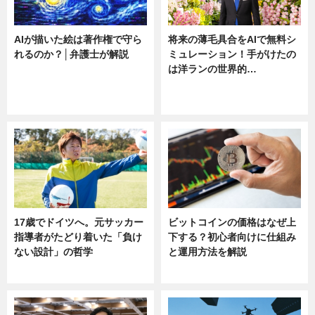
AIが描いた絵は著作権で守ら
将来の薄毛具合をAIで無料シ
れるのか？│弁護士が解説
ミュレーション！手がけたの
は洋ランの世界的…
ニュース
ニュース
sponsored by 河野メリクロン
17歳でドイツへ。元サッカー
ビットコインの価格はなぜ上
指導者がたどり着いた「負け
下する？初心者向けに仕組み
ない設計」の哲学
と運用方法を解説
ニュース
ニュース