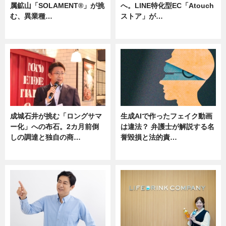
属鉱山「SOLAMENT®」が挑
へ。LINE特化型EC「Atouch
む、異業種…
ストア」が…
ニュース
ニュース
成城石井が挑む「ロングサマ
生成AIで作ったフェイク動画
ー化」への布石。2カ月前倒
は違法？ 弁護士が解説する名
しの調達と独自の商…
誉毀損と法的責…
ニュース
ニュース