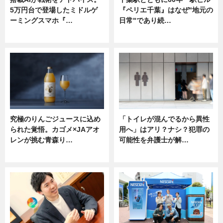
5万円台で登場したミドルゲ
『ペリエ千葉』はなぜ"地元の
ーミングスマホ『…
日常"であり続…
ニュース
ニュース
究極のりんごジュースに込め
「トイレが混んでるから異性
られた覚悟。カゴメ×JAアオ
用へ」はアリ？ナシ？犯罪の
レンが挑む青森り…
可能性を弁護士が解…
ニュース
ニュース, 専門家インタビュー