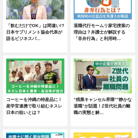
「飲むだけでOK」は間違い!?
退職代行モームリ家宅捜索の
日本サプリメント協会代表が
理由は？弁護士が解説する
語るビジネスパ…
「非弁行為」と利用時…
ニュース
専門家インタビュー
コーヒーを沖縄の特産品に！
“残業キャンセル界隈”“静かな
産学官連携で取り組むネスレ
退職”が話題！Z世代社員の離
日本の狙いとは？
職の実態と解…
企業インタビュー
企業インタビュー