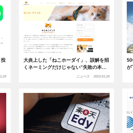
、投
大炎上した「ねこホーダイ」、誤解を招
5
くネーミングだけじゃない“失敗の本…
が
1.24
ニュース
2023.01.20