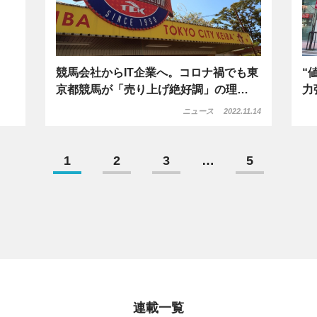
競馬会社からIT企業へ。コロナ禍でも東
“
京都競馬が「売り上げ絶好調」の理…
力
ニュース
2022.11.14
1
2
3
…
5
連載一覧