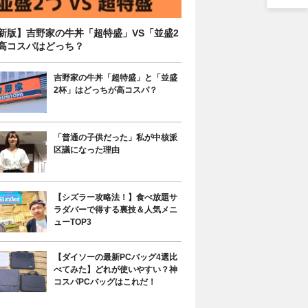
新版】吉野家の牛丼「超特盛」VS「並盛2
高コスパはどっち？
吉野家の牛丼「超特盛」と「並盛
2杯」はどっちが高コスパ？
「普通の子供だった」私が中核派
区議になった理由
【シズラー攻略法！】食べ放題サ
ラダバーで得する裏技＆人気メニ
ューTOP3
【ダイソーの最新PCバッグ4選比
べてみた】どれが使いやすい？神
コスパPCバッグはこれだ！