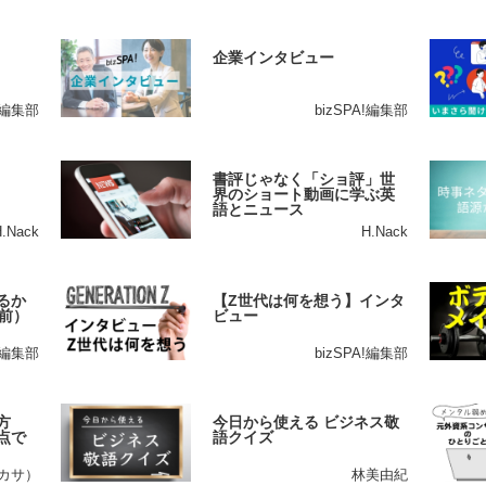
企業インタビュー
A!編集部
bizSPA!編集部
書評じゃなく「ショ評」世
界のショート動画に学ぶ英
語とニュース
H.Nack
H.Nack
るか
【Z世代は何を想う】インタ
前）
ビュー
A!編集部
bizSPA!編集部
方
今日から使える ビジネス敬
点で
語クイズ
ツカサ）
林美由紀