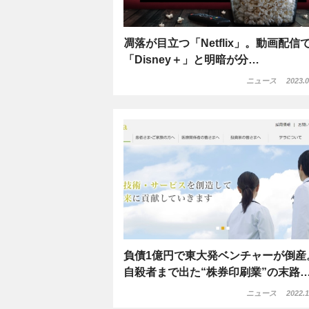
凋落が目立つ「Netflix」。動画配信
「Disney＋」と明暗が分…
ニュース
2023.0
負債1億円で東大発ベンチャーが倒産
自殺者まで出た“株券印刷業”の末路
ニュース
2022.1