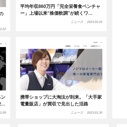
平均年収860万円「完全栄養食ベンチャ
ー」上場以来“株価軟調”が続くワ…
の
ニュース
2023.02.20
2.22
ベン
携帯ショップに大淘汰が到来。「大手家
唆…
電量販店」が買収で見出した活路
2.09
ニュース
2023.01.30