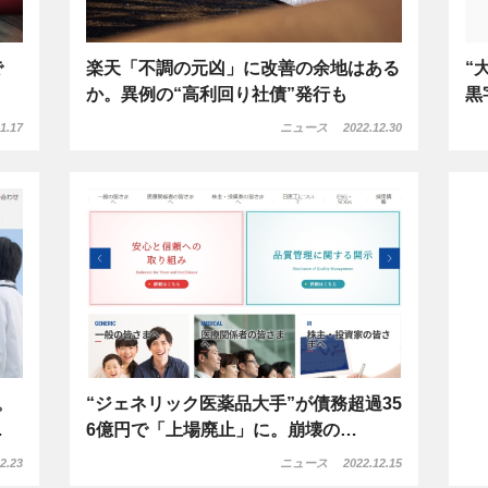
で
楽天「不調の元凶」に改善の余地はある
“
か。異例の“高利回り社債”発行も
黒
1.17
ニュース
2022.12.30
。
“ジェネリック医薬品大手”が債務超過35
…
6億円で「上場廃止」に。崩壊の…
2.23
ニュース
2022.12.15