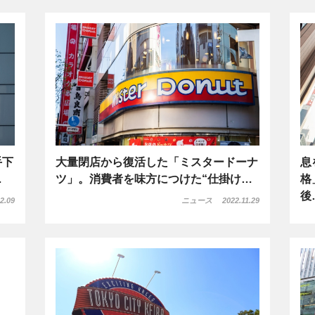
手下
大量閉店から復活した「ミスタードーナ
息
…
ツ」。消費者を味方につけた“仕掛け…
格
後
2.09
ニュース
2022.11.29