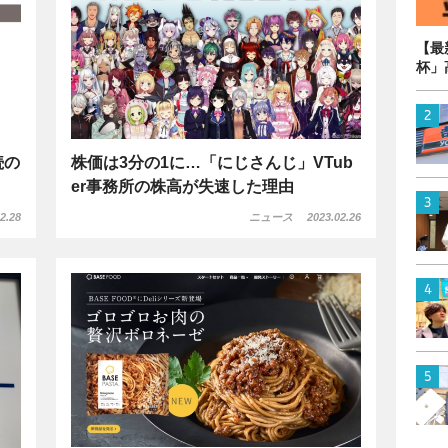
【最
杯」
続の
株価は3分の1に…「にじさんじ」VTub
er事務所の株高が失速した理由
2.28
ニュース
2023.02.26