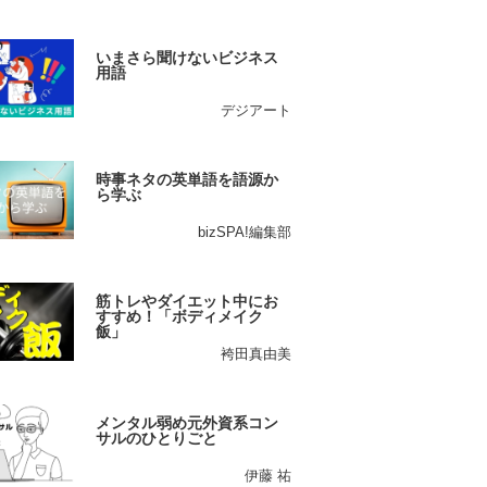
いまさら聞けないビジネス
用語
デジアート
時事ネタの英単語を語源か
ら学ぶ
bizSPA!編集部
筋トレやダイエット中にお
すすめ！「ボディメイク
飯」
袴田真由美
メンタル弱め元外資系コン
サルのひとりごと
伊藤 祐