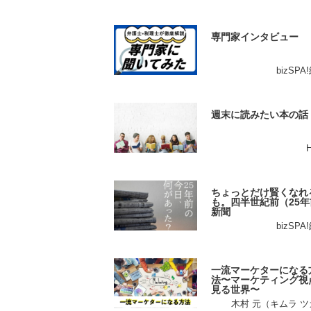
専門家インタビュー
bizSP
週末に読みたい本の話
ちょっとだけ賢くなれ
も。四半世紀前（25年
新聞
bizSP
一流マーケターになる
法〜マーケティング視
見る世界〜
木村 元（キムラ 