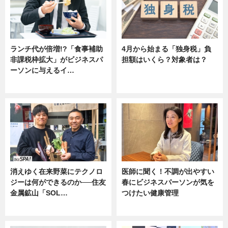
ランチ代が倍増!?「食事補助
4月から始まる「独身税」負
非課税枠拡大」がビジネスパ
担額はいくら？対象者は？
ーソンに与えるイ…
ニュース
ニュース
消えゆく在来野菜にテクノロ
医師に聞く！不調が出やすい
ジーは何ができるのか──住友
春にビジネスパーソンが気を
金属鉱山「SOL…
つけたい健康管理
ニュース
ニュース