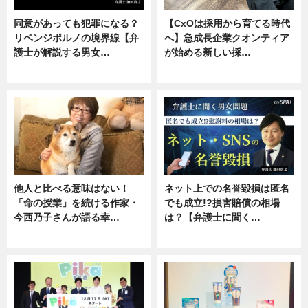
同意があっても犯罪になる？
【CxOは採用から育てる時代
リベンジポルノの境界線【弁
へ】急成長企業クオンティア
護士が解説する男女…
が始める新しい採…
専門家インタビュー
ニュース
他人と比べる意味はない！
ネット上での名誉毀損は匿名
「命の授業」を続ける作家・
でも成立!?損害賠償の相場
今西乃子さんが語る幸…
は？【弁護士に聞く…
専門家インタビュー
専門家インタビュー