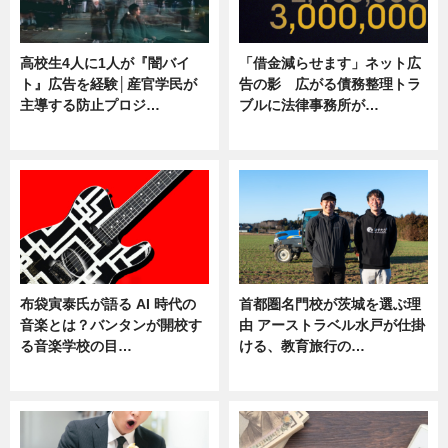
高校生4人に1人が『闇バイ
「借金減らせます」ネット広
ト』広告を経験│産官学民が
告の影 広がる債務整理トラ
主導する防止プロジ…
ブルに法律事務所が…
ニュース
ニュース
布袋寅泰氏が語る AI 時代の
首都圏名門校が茨城を選ぶ理
音楽とは？バンタンが開校す
由 アーストラベル水戸が仕掛
る音楽学校の目…
ける、教育旅行の…
ニュース
ニュース