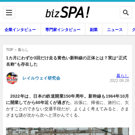
企業インタビュー
専門家インタビュー
副業
ニュース
暮らし
エンタメ
暮らし
TOP
1カ月にわずか3回だけ走る黄色い新幹線の正体とは？実は“正式
名称”も存在した
企業インタビュー
専門家インタビュー
暮らし
レイルウェイ研究会
2022.09.28
2022年は、日本の鉄道開業150年周年。新幹線も1964年10月
副業
ニュース
に開業してから60年近くが過ぎた
。出張に、帰省に、旅行に、欠
かすことのできない交通手段だが、よくよく考えてみると、さま
ざまな謎が次から次へと浮かんでくる。
グルメ
スキル