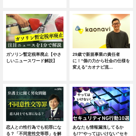
専門家インタビュー
ガソリン暫定税率廃止【やさ
29歳で新規事業の責任者
しいニュースワード解説】
に！“個の力から社会の仕様を
変える”カオナビ流…
ニュース
企業インタビュー
恋人との性行為でも犯罪にな
あなたも情報漏洩してるか
る？「不同意性交等罪」を解
も!?“やってはいけない”セキ