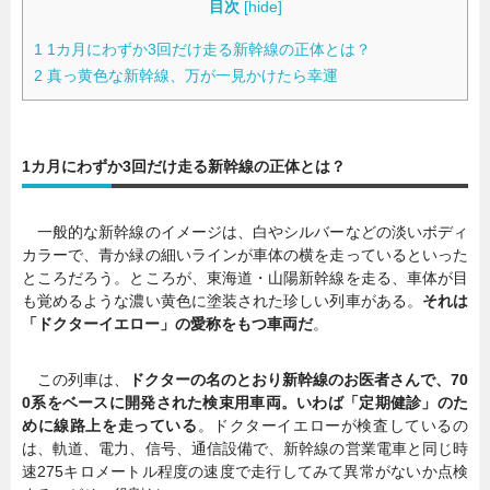
目次
[
hide
]
1
1カ月にわずか3回だけ走る新幹線の正体とは？
2
真っ黄色な新幹線、万が一見かけたら幸運
1カ月にわずか3回だけ走る新幹線の正体とは？
一般的な新幹線のイメージは、白やシルバーなどの淡いボディ
カラーで、青か緑の細いラインが車体の横を走っているといった
ところだろう。ところが、東海道・山陽新幹線を走る、車体が目
も覚めるような濃い黄色に塗装された珍しい列車がある。
それは
「ドクターイエロー」の愛称をもつ車両だ
。
この列車は、
ドクターの名のとおり新幹線のお医者さんで、70
0系をベースに開発された検束用車両。いわば「定期健診」のた
めに線路上を走っている
。ドクターイエローが検査しているの
は、軌道、電力、信号、通信設備で、新幹線の営業電車と同じ時
速275キロメートル程度の速度で走行してみて異常がないか点検