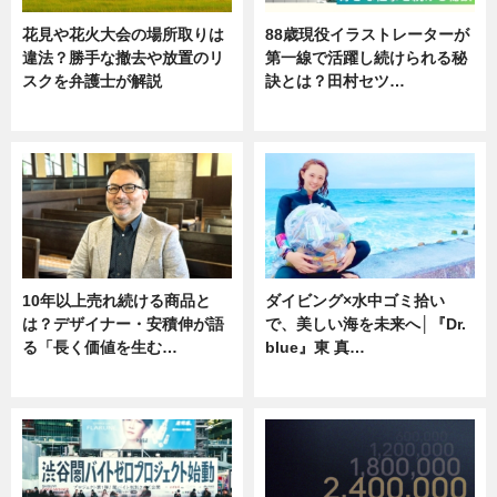
花見や花火大会の場所取りは
88歳現役イラストレーターが
違法？勝手な撤去や放置のリ
第一線で活躍し続けられる秘
スクを弁護士が解説
訣とは？田村セツ…
ニュース
専門家インタビュー
10年以上売れ続ける商品と
ダイビング×水中ゴミ拾い
は？デザイナー・安積伸が語
で、美しい海を未来へ│『Dr.
る「長く価値を生む…
blue』東 真…
ニュース
ニュース