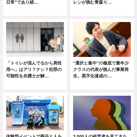
日常"であり続…
レンが挑む青森り…
ニュース
ニュース
「トイレが混んでるから異性
“選択と集中”の徹底で最年少
用へ」はアリ？ナシ？犯罪の
クラスの代表が挑んだ事業再
可能性を弁護士が解…
生。黒字化達成の…
ニュース, 専門家インタビュー
ニュース
体験型イベントで商品と人を
3,000人の経営者を見てきた