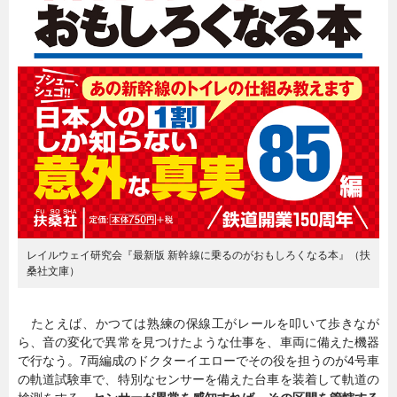
レイルウェイ研究会『最新版 新幹線に乗るのがおもしろくなる本』（扶
桑社文庫）
たとえば、かつては熟練の保線工がレールを叩いて歩きなが
ら、音の変化で異常を見つけたような仕事を、車両に備えた機器
で行なう。7両編成のドクターイエローでその役を担うのが4号車
の軌道試験車で、特別なセンサーを備えた台車を装着して軌道の