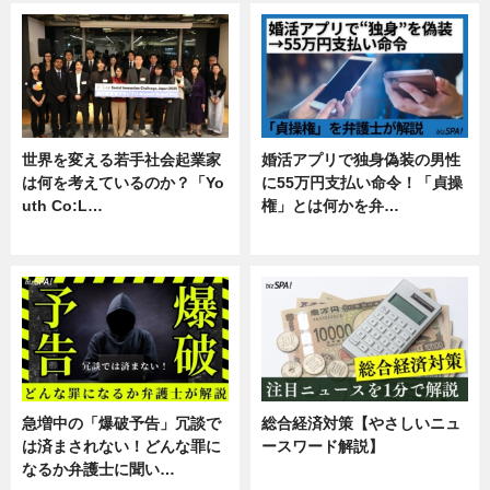
世界を変える若手社会起業家
婚活アプリで独身偽装の男性
は何を考えているのか？「Yo
に55万円支払い命令！「貞操
uth Co:L…
権」とは何かを弁…
スキル
専門家インタビュー
急増中の「爆破予告」冗談で
総合経済対策【やさしいニュ
は済まされない！どんな罪に
ースワード解説】
なるか弁護士に聞い…
ニュース