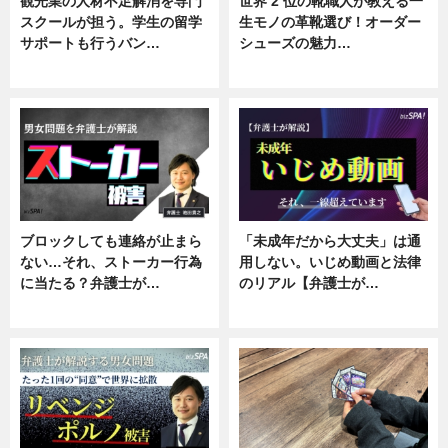
観光業の人材不足解消を専門
世界 2 位の靴職人が教える一
スクールが担う。学生の留学
生モノの革靴選び！オーダー
サポートも行うバン…
シューズの魅力…
ニュース, 企業インタビュー
ニュース, 専門家インタビュー
ブロックしても連絡が止まら
「未成年だから大丈夫」は通
ない…それ、ストーカー行為
用しない。いじめ動画と法律
に当たる？弁護士が…
のリアル【弁護士が…
ニュース, 専門家インタビュー
ニュース, 専門家インタビュー