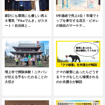
家計にも環境にも優しい再エ
5年連続で売上1位！市場でト
ネ電気「Pikaでんき」がスタ
ップを牽引する花王・ビオレ
ート！自治体と…
の独自のマーケテ…
ニュース
ニュース, 暮らし
増上寺で掃除体験！ニチバン
クマの被害にあったらどうす
が伝える手をいたわることの
る？ケガをしたら補償される
大切さ
のか弁護士が解説
ニュース, 企業インタビュー, 暮ら
専門家インタビュー
し