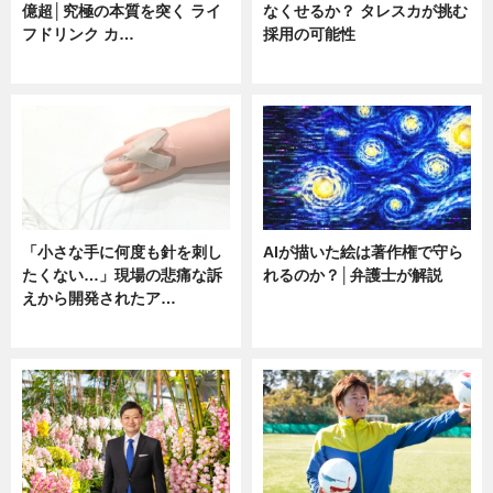
億超│究極の本質を突く ライ
なくせるか？ タレスカが挑む
フドリンク カ…
採用の可能性
ニュース
ニュース
「小さな手に何度も針を刺し
AIが描いた絵は著作権で守ら
たくない…」現場の悲痛な訴
れるのか？│弁護士が解説
えから開発されたア…
ニュース
ニュース