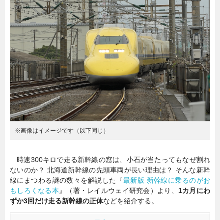
暮らし
エンタメ
連載一覧
※画像はイメージです（以下同じ）
時速300キロで走る新幹線の窓は、小石が当たってもなぜ割れ
ないのか？ 北海道新幹線の先頭車両が長い理由は？ そんな新幹
線にまつわる謎の数々を解説した『
最新版 新幹線に乗るのがお
もしろくなる本
』（著・レイルウェイ研究会）より、
1カ月にわ
ずか3回だけ走る新幹線の正体
などを紹介する。