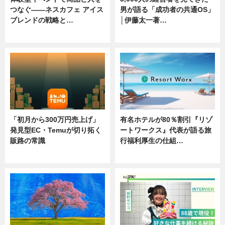
つなぐ――ネスカフェ アイス
男が語る「成功者の共通OS」
ブレンドの戦略と…
│伊藤太一著…
ニュース
ニュース
「初月から300万円売上げ」
有名ホテルが80％割引『リゾ
発見型EC・Temuが切り拓く
ートワークス』代表が語る旅
販路の常識
行福利厚生の仕組…
ニュース
ニュース