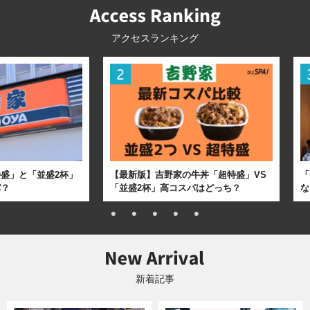
アクセスランキング
盛」と「並盛2杯」
【最新版】吉野家の牛丼「超特盛」VS
「
パ？
「並盛2杯」高コスパはどっち？
な
新着記事