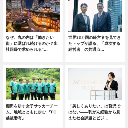
なぜ、丸の内は「働きたい
世界33カ国の経営者を見てき
街」に選ばれ続けるのか？出
たトップが語る、「成功する
社回帰で求められる“…
経営者」の共通点…
ニュース
ニュース
棚田を耕す女子サッカーチー
「美しくありたい」は贅沢で
ム。地域とともに歩む 『FC
はない――乳がん経験から見
越後妻有』
えた社会課題とビジ…
ニュース
ニュース