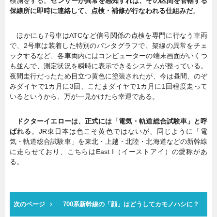
検測をする。
センサーが異常を感知すれば、その区間を管轄する
保線所に即時に連絡して、点検・補修が行なわれる仕組みだ
。
ほかにも7号車はATCなど信号関係の点検を専門に行なう車両
で、2号車は装着した特別のパンタグラフで、架線の異常をチェ
ックするなど、各車両内にはコンピューターの端末画面がいくつ
も並んで、測定状況を瞬時に表示できるシステムが整っている。
夜間走行だったため目立つ黄色に塗装されたが、今は昼間、のぞ
みダイヤで1カ月に3回、こだまダイヤで1カ月に1回程度走って
いるというから、万が一見かけたら幸運である。
ドクターイエローは、正式には「電気・軌道総合試験車」と呼
ばれる
。JR東日本は色こそ黄色ではないが、同じように「電
気・軌道総合試験車」を東北・上越・北陸・北海道などの新幹線
に走らせており、こちらはEast I（イーストアイ）の愛称があ
る。
次のページ
700系新幹線の「顔」はどうしてカモノハシに？