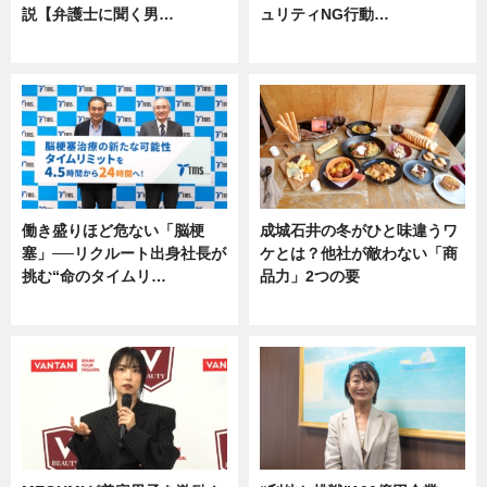
説【弁護士に聞く男…
ュリティNG行動…
専門家インタビュー
専門家インタビュー
働き盛りほど危ない「脳梗
成城石井の冬がひと味違うワ
塞」──リクルート出身社長が
ケとは？他社が敵わない「商
挑む“命のタイムリ…
品力」2つの要
企業インタビュー
グルメ