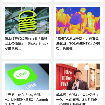
値上げ時代に問われる「価格
“酷暑”の原因を防ぐ。住友金
以上の価値」 Shake Shack
属鉱山「SOLAMENT®」が挑
が磨き続…
む、異業種…
ニュース
ニュース
「売る」から「つながる」
成城石井が挑む「ロングサマ
へ。LINE特化型EC「Atouch
ー化」への布石。2カ月前倒
ストア」が…
しの調達と独自の商…