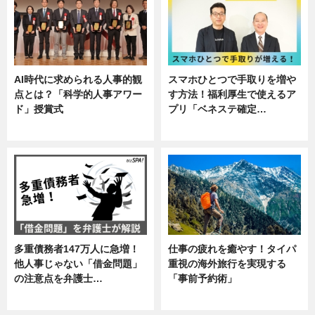
AI時代に求められる人事的観
スマホひとつで手取りを増や
点とは？「科学的人事アワー
す方法！福利厚生で使えるア
ド」授賞式
プリ「ベネステ確定…
ニュース
企業インタビュー
多重債務者147万人に急増！
仕事の疲れを癒やす！タイパ
他人事じゃない「借金問題」
重視の海外旅行を実現する
の注意点を弁護士…
「事前予約術」
専門家インタビュー
暮らし