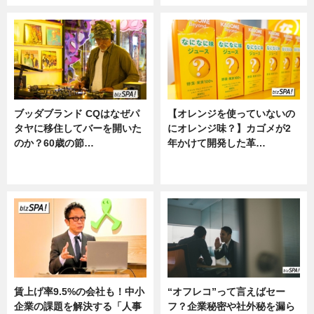
ブッダブランド CQはなぜパ
【オレンジを使っていないの
タヤに移住してバーを開いた
にオレンジ味？】カゴメが2
のか？60歳の節…
年かけて開発した革…
ニュース
グルメ, ニュース, 企業インタビュ
ー
賃上げ率9.5%の会社も！中小
“オフレコ”って言えばセー
企業の課題を解決する「人事
フ？企業秘密や社外秘を漏ら