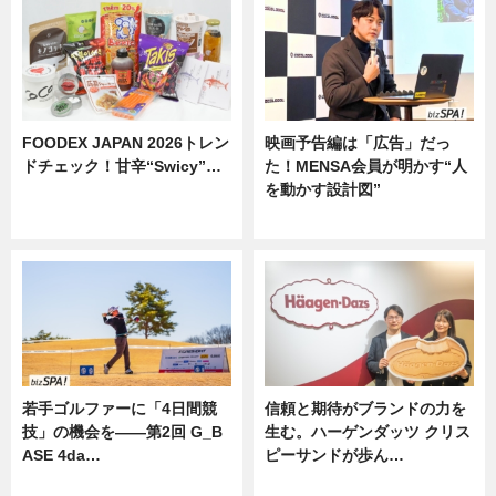
FOODEX JAPAN 2026トレン
映画予告編は「広告」だっ
ドチェック！甘辛“Swicy”…
た！MENSA会員が明かす“人
を動かす設計図”
ニュース
ニュース
若手ゴルファーに「4日間競
信頼と期待がブランドの力を
技」の機会を——第2回 G_B
生む。ハーゲンダッツ クリス
ASE 4da…
ピーサンドが歩ん…
ニュース
ニュース