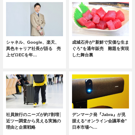
シャネル、Google、楽天、
成城石井が"新鮮で安価な生ま
異色キャリア社長が語る 売
ぐろ"を通年販売 難題を実現
上ゼロECを年…
した舞台裏
ニュース
ニュース
社員旅行のニーズが約7割増│
デンマーク発『Jabra』が見
近ツー調査から見える実施の
据える“オンライン会議革命”
理由と企業戦略
日本市場へ…