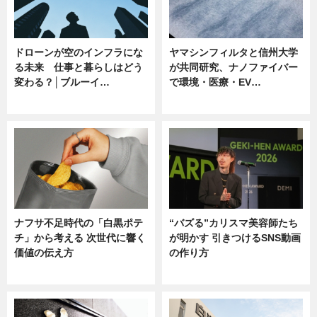
ドローンが空のインフラにな
ヤマシンフィルタと信州大学
る未来 仕事と暮らしはどう
が共同研究、ナノファイバー
変わる？│ブルーイ…
で環境・医療・EV…
ニュース
ニュース
ナフサ不足時代の「白黒ポテ
“バズる”カリスマ美容師たち
チ」から考える 次世代に響く
が明かす 引きつけるSNS動画
価値の伝え方
の作り方
ニュース
ニュース