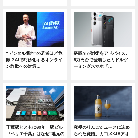
ニュース
ニュース
“デジタル慣れ”の若者ほど危
搭載AIが戦術をアドバイス。
険？AIで巧妙化するオンライ
5万円台で登場したミドルゲ
ン詐欺への対策…
ーミングスマホ『…
ニュース
ニュース
千葉駅とともに60年 駅ビル
究極のりんごジュースに込め
『ペリエ千葉』はなぜ"地元の
られた覚悟。カゴメ×JAアオ