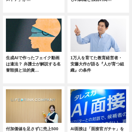
ニュース
ニュース
生成AIで作ったフェイク動画
1万人を育てた教育経営者・
は違法？ 弁護士が解説する名
安藤大作が語る『人が育つ組
誉毀損と法的責…
織』の条件
ニュース
ニュース
付加価値を足さずに売上500
AI面接は「面接官ガチャ」を