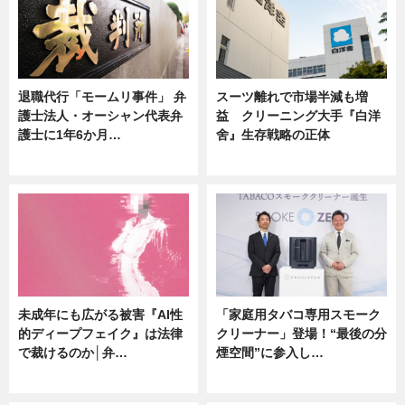
退職代行「モームリ事件」 弁
スーツ離れで市場半減も増
護士法人・オーシャン代表弁
益 クリーニング大手『白洋
護士に1年6か月…
舍』生存戦略の正体
ニュース
企業インタビュー
未成年にも広がる被害『AI性
「家庭用タバコ専用スモーク
的ディープフェイク』は法律
クリーナー」登場！“最後の分
で裁けるのか│弁…
煙空間”に参入し…
ニュース
ニュース