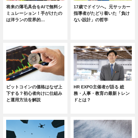
将来の薄毛具合をAIで無料シ
17歳でドイツへ。元サッカー
ミュレーション！手がけたの
指導者がたどり着いた「負け
は洋ランの世界的…
ない設計」の哲学
ニュース
ニュース
sponsored by 河野メリクロン
ビットコインの価格はなぜ上
HR EXPO主催者が語る 総
下する？初心者向けに仕組み
務・人事・教育の最新トレン
と運用方法を解説
ドとは？
ニュース
ニュース