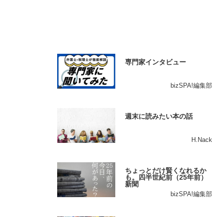
専門家インタビュー
bizSPA!編集部
週末に読みたい本の話
H.Nack
ちょっとだけ賢くなれるか
も。四半世紀前（25年前）
新聞
bizSPA!編集部