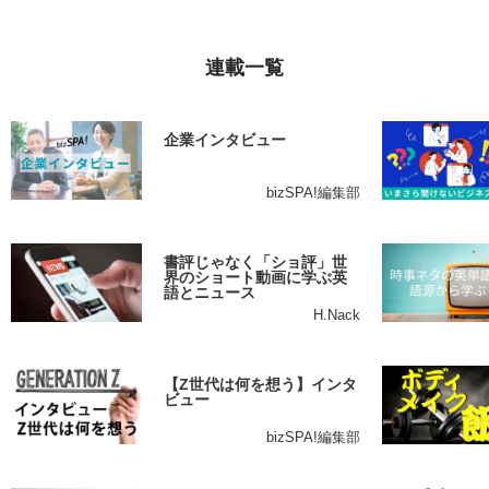
連載一覧
企業インタビュー
bizSPA!編集部
書評じゃなく「ショ評」世
界のショート動画に学ぶ英
語とニュース
H.Nack
【Z世代は何を想う】インタ
ビュー
bizSPA!編集部