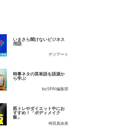
いまさら聞けないビジネス
用語
デジアート
時事ネタの英単語を語源か
ら学ぶ
bizSPA!編集部
筋トレやダイエット中にお
すすめ！「ボディメイク
飯」
袴田真由美