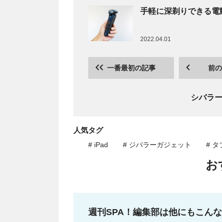
手軽に深剃りできる電
2022.04.01
一番最初の記事
前の
シバラ
人気タグ
# iPad
# ジバラーガジェット
# 
お
週刊SPA！編集部は他にもこん