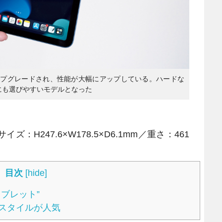
プにアップグレードされ、性能が大幅にアップしている。ハードな
にも選びやすいモデルとなった
イズ：H247.6×W178.5×D6.1mm／重さ：461
目次
[
hide
]
ブレット”
クスタイルが人気