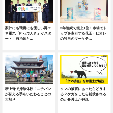
家計にも環境にも優しい再エ
5年連続で売上1位！市場でト
ネ電気「Pikaでんき」がスタ
ップを牽引する花王・ビオレ
ート！自治体と…
の独自のマーケテ…
ニュース
ニュース, 暮らし
増上寺で掃除体験！ニチバン
クマの被害にあったらどうす
が伝える手をいたわることの
る？ケガをしたら補償される
大切さ
のか弁護士が解説
ニュース, 企業インタビュー, 暮ら
専門家インタビュー
し