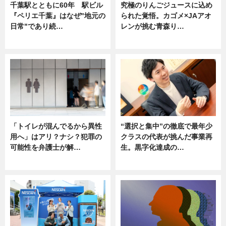
千葉駅とともに60年 駅ビル
究極のりんごジュースに込め
『ペリエ千葉』はなぜ"地元の
られた覚悟。カゴメ×JAアオ
日常"であり続…
レンが挑む青森り…
ニュース
ニュース
「トイレが混んでるから異性
“選択と集中”の徹底で最年少
用へ」はアリ？ナシ？犯罪の
クラスの代表が挑んだ事業再
可能性を弁護士が解…
生。黒字化達成の…
ニュース, 専門家インタビュー
ニュース