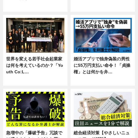
専門家インタビュー
暮らし
世界を変える若手社会起業家
婚活アプリで独身偽装の男性
は何を考えているのか？「Yo
に55万円支払い命令！「貞操
uth Co:L…
権」とは何かを弁…
スキル
専門家インタビュー
急増中の「爆破予告」冗談で
総合経済対策【やさしいニュ