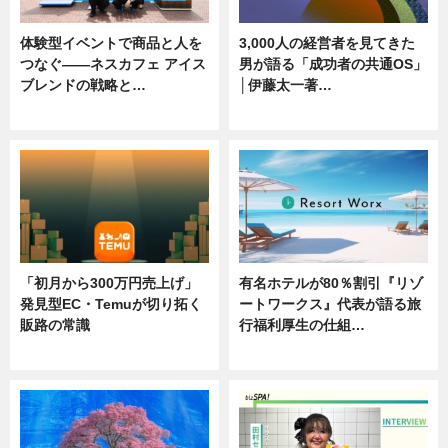
体験型イベントで商品と人を
3,000人の経営者を見てきた
つなぐ――ネスカフェ アイス
男が語る「成功者の共通OS」
ブレンドの戦略と…
│伊藤太一著…
ニュース
ニュース
「初月から300万円売上げ」
有名ホテルが80％割引『リゾ
発見型EC・Temuが切り拓く
ートワークス』代表が語る旅
販路の常識
行福利厚生の仕組…
ニュース
ニュース