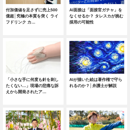
付加価値を足さずに売上500
AI面接は「面接官ガチャ」を
億超│究極の本質を突く ライ
なくせるか？ タレスカが挑む
フドリンク カ…
採用の可能性
ニュース
ニュース
「小さな手に何度も針を刺し
AIが描いた絵は著作権で守ら
たくない…」現場の悲痛な訴
れるのか？│弁護士が解説
えから開発されたア…
ニュース
ニュース