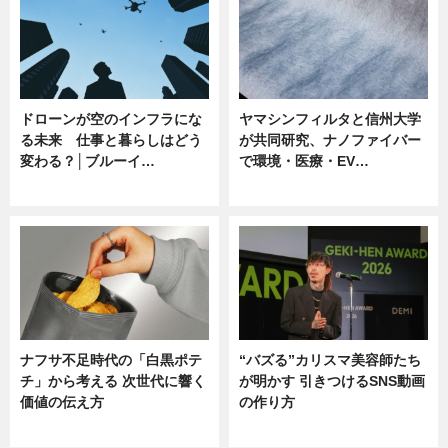
ドローンが空のインフラにな
ヤマシンフィルタと信州大学
る未来 仕事と暮らしはどう
が共同研究、ナノファイバー
変わる？│ブルーイ…
で環境・医療・EV…
ニュース
ニュース
ナフサ不足時代の「白黒ポテ
“バズる”カリスマ美容師たち
チ」から考える 次世代に響く
が明かす 引きつけるSNS動画
価値の伝え方
の作り方
ニュース
ニュース