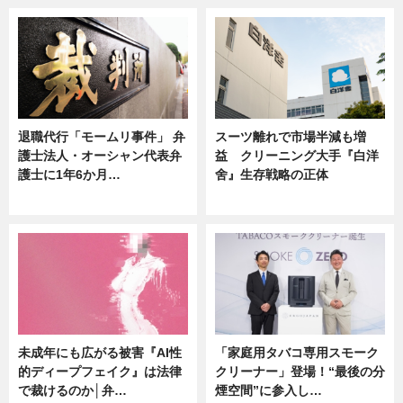
退職代行「モームリ事件」 弁
スーツ離れで市場半減も増
護士法人・オーシャン代表弁
益 クリーニング大手『白洋
護士に1年6か月…
舍』生存戦略の正体
ニュース
企業インタビュー
未成年にも広がる被害『AI性
「家庭用タバコ専用スモーク
的ディープフェイク』は法律
クリーナー」登場！“最後の分
で裁けるのか│弁…
煙空間”に参入し…