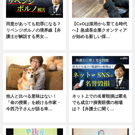
同意があっても犯罪になる？
【CxOは採用から育てる時代
リベンジポルノの境界線【弁
へ】急成長企業クオンティア
護士が解説する男女…
が始める新しい採…
専門家インタビュー
ニュース
他人と比べる意味はない！
ネット上での名誉毀損は匿名
「命の授業」を続ける作家・
でも成立!?損害賠償の相場
今西乃子さんが語る幸…
は？【弁護士に聞く…
専門家インタビュー
専門家インタビュー