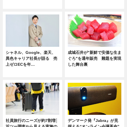
ニュース
ニュース
シャネル、Google、楽天、
成城石井が"新鮮で安価な生ま
異色キャリア社長が語る 売
ぐろ"を通年販売 難題を実現
上ゼロECを年…
した舞台裏
ニュース
ニュース
社員旅行のニーズが約7割増│
デンマーク発『Jabra』が見
近ツー調査から見える実施の
据える“オンライン会議革命”