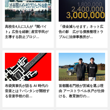
高校生4人に1人が『闇バイ
「借金減らせます」ネット広
ト』広告を経験│産官学民が
告の影 広がる債務整理トラ
主導する防止プロジ…
ブルに法律事務所が…
ニュース
ニュース
布袋寅泰氏が語る AI 時代の
首都圏名門校が茨城を選ぶ理
音楽とは？バンタンが開校す
由 アーストラベル水戸が仕掛
る音楽学校の目…
ける、教育旅行の…
ニュース
ニュース