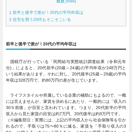
目次
[
hide
]
1
前半と後半で差が！20代の平均年収は
2
住宅を買う20代もそこそこいる
前半と後半で差が！20代の平均年収は
国税庁が行っている「民間給与実態統計調査結果（令和元年
分)」によると、20代前半(20歳～24歳)の平均年収が248万円と
いう結果があります。それに対し、20代後半(25歳～29歳)の平均
年収は328万円で、約80万円の差が生じています。
ライフスタイルや所属している企業の補助にもよるので、一概
には言えませんが、家賃を決めるにあたり、一般的には「収入の
30％前後」が目安と言われています。つまり、20代前半の平均
収入から見た家賃の目安は約7万円、20代後半は約9万円です。
（※編集部注：実際には、上記の平均収入から社会保険等を引か
れるので、手取りは75〜80％に減る。家賃を「手取り収入の3