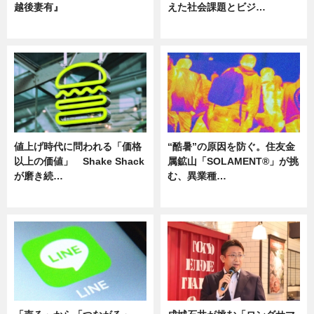
越後妻有』
えた社会課題とビジ…
ニュース
ニュース
値上げ時代に問われる「価格
“酷暑”の原因を防ぐ。住友金
以上の価値」 Shake Shack
属鉱山「SOLAMENT®」が挑
が磨き続…
む、異業種…
ニュース
ニュース