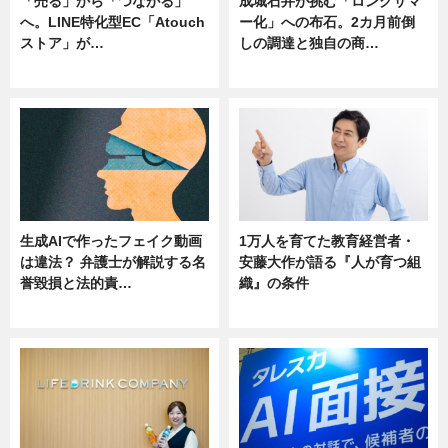
「売る」から「つながる」
成城石井が挑む「ロングサマ
へ。LINE特化型EC「Atouch
ー化」への布石。2カ月前倒
ストア」が…
しの調達と独自の商…
ニュース
ニュース
生成AIで作ったフェイク動画
1万人を育てた教育経営者・
は違法？ 弁護士が解説する名
安藤大作が語る『人が育つ組
誉毀損と法的責…
織』の条件
ニュース
ニュース