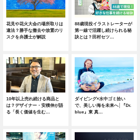
花見や花火大会の場所取りは
88歳現役イラストレーターが
違法？勝手な撤去や放置のリ
第一線で活躍し続けられる秘
スクを弁護士が解説
訣とは？田村セツ…
ニュース
専門家インタビュー
10年以上売れ続ける商品と
ダイビング×水中ゴミ拾い
は？デザイナー・安積伸が語
で、美しい海を未来へ│『Dr.
る「長く価値を生む…
blue』東 真…
ニュース
ニュース