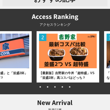
アクセスランキング
盛」と「並盛2杯」
【最新版】吉野家の牛丼「超特盛」VS
「
パ？
「並盛2杯」高コスパはどっち？
な