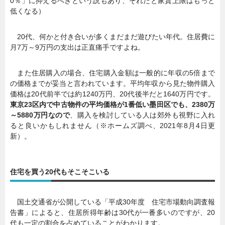
0％」に抑えるべきという説もあり、それだと家賃上限はもっと
低くなる）
20代、何かと付き合いが多くまだまだ遊びたい年代。住居費に
月7万～9万円の支出は正直痛手ですよね。
また住居購入の場合、住宅購入金額は一般的に年収の5倍まで
の価格までが妥当と言われています。平均年収から見た物件購入
価格は20代前半では約1240万円、20代後半だと1640万円です。
東京23区内で中古物件の平均価格が1番低い墨田区でも、2380万
～5880万円なので
、購入を検討している人は郊外も視野に入れ
ると良いかもしれません（※ホームズ調べ、2021年8月4日更
新）。
住宅を買う20代もそこそこいる
国土交通省が公開している「平成30年度 住宅市場動向調査報
告書」によると、住居所得年齢は30代が一番多いのですが、20
代も一定の割合を占めていることがわかります。