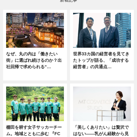
新着記事
なぜ、丸の内は「働きたい
世界33カ国の経営者を見てき
街」に選ばれ続けるのか？出
たトップが語る、「成功する
社回帰で求められる“…
経営者」の共通点…
ニュース
ニュース
棚田を耕す女子サッカーチー
「美しくありたい」は贅沢で
ム。地域とともに歩む 『FC
はない――乳がん経験から見