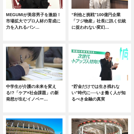
MEGUMIが美容男子を激励！
“利他と挑戦”100億円企業
市場拡大でプロ人材の育成に
「フジ物産」社長に訊く伝統
力を入れるバン…
に捉われない変幻…
企業インタビュー
ニュース
中学生が介護の未来を変え
“貯金だけでは生き残れな
る!?「ケア×社会課題」の新
い”時代に──いま働く人が知
発想が生むイノベー…
るべき金融の真実
ニュース
企業インタビュー