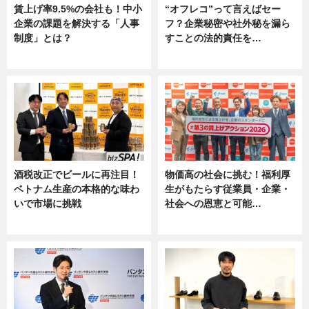
賃上げ率9.5%の会社も！中小
“オフレコ”って言えばセー
企業の課題を解決する「人事
フ？企業秘密や社外秘を漏ら
制度」とは？
すことの法的責任を…
ニュース
ニュース, 専門家インタビュー
酒税改正でビールに再注目！
物価高の社会に挑む！福利厚
ベトナム生産の本格的な味わ
生がもたらす従業員・企業・
いで市場に挑戦
社会への恩恵と可能…
ニュース
ニュース