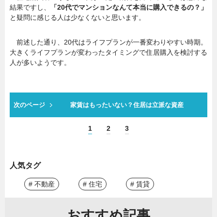
結果ですし、
「20代でマンションなんて本当に購入できるの？」
と疑問に感じる人は少なくないと思います。
前述した通り、20代はライフプランが一番変わりやすい時期。
大きくライフプランが変わったタイミングで住居購入を検討する
人が多いようです。
次のページ
家賃はもったいない？住居は立派な資産
1
2
3
人気タグ
# 不動産
# 住宅
# 賃貸
おすすめ記事