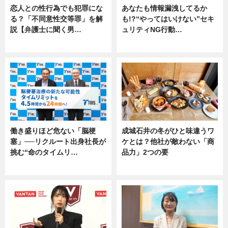
恋人との性行為でも犯罪にな
あなたも情報漏洩してるか
る？「不同意性交等罪」を解
も!?“やってはいけない”セキ
説【弁護士に聞く男…
ュリティNG行動…
専門家インタビュー
専門家インタビュー
働き盛りほど危ない「脳梗
成城石井の冬がひと味違うワ
塞」──リクルート出身社長が
ケとは？他社が敵わない「商
挑む“命のタイムリ…
品力」2つの要
企業インタビュー
グルメ