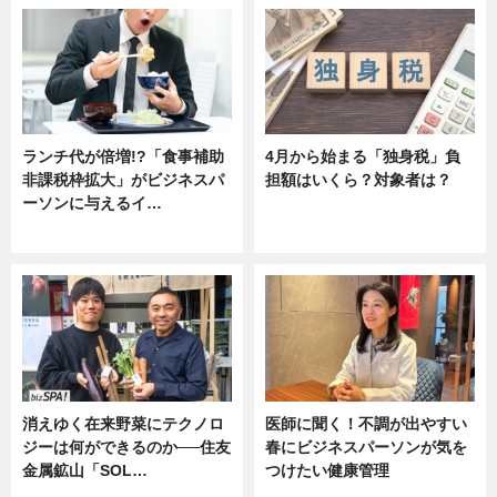
ランチ代が倍増!?「食事補助
4月から始まる「独身税」負
非課税枠拡大」がビジネスパ
担額はいくら？対象者は？
ーソンに与えるイ…
ニュース
ニュース
消えゆく在来野菜にテクノロ
医師に聞く！不調が出やすい
ジーは何ができるのか──住友
春にビジネスパーソンが気を
金属鉱山「SOL…
つけたい健康管理