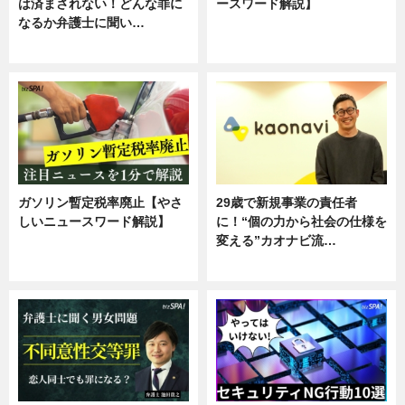
は済まされない！どんな罪に
ースワード解説】
なるか弁護士に聞い…
ニュース
専門家インタビュー
ガソリン暫定税率廃止【やさ
29歳で新規事業の責任者
しいニュースワード解説】
に！“個の力から社会の仕様を
変える”カオナビ流…
ニュース
企業インタビュー