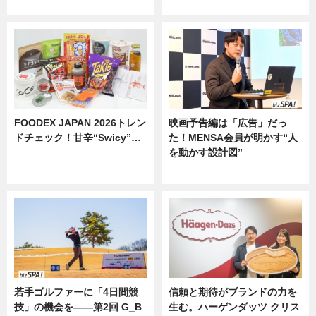
ニュース
ニュース
FOODEX JAPAN 2026トレン
映画予告編は「広告」だっ
ドチェック！甘辛“Swicy”…
た！MENSA会員が明かす“人
を動かす設計図”
ニュース
ニュース
若手ゴルファーに「4日間競
信頼と期待がブランドの力を
技」の機会を——第2回 G_B
生む。ハーゲンダッツ クリス