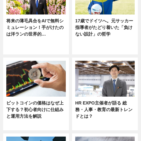
将来の薄毛具合をAIで無料シ
17歳でドイツへ。元サッカー
ミュレーション！手がけたの
指導者がたどり着いた「負け
は洋ランの世界的…
ない設計」の哲学
ニュース
ニュース
sponsored by 河野メリクロン
ビットコインの価格はなぜ上
HR EXPO主催者が語る 総
下する？初心者向けに仕組み
務・人事・教育の最新トレン
と運用方法を解説
ドとは？
ニュース
ニュース