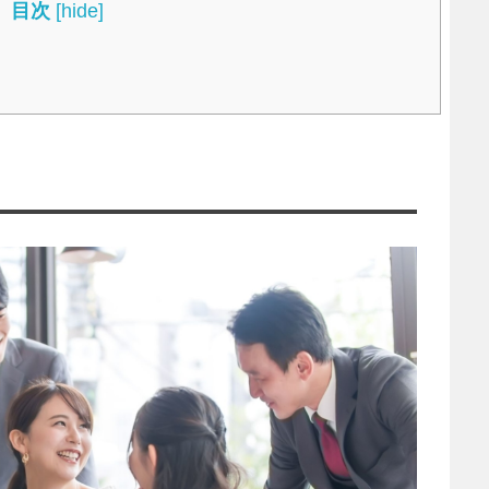
目次
[
hide
]