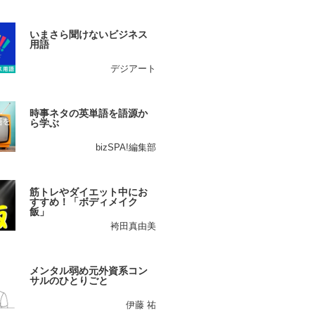
いまさら聞けないビジネス
用語
デジアート
時事ネタの英単語を語源か
ら学ぶ
bizSPA!編集部
筋トレやダイエット中にお
すすめ！「ボディメイク
飯」
袴田真由美
メンタル弱め元外資系コン
サルのひとりごと
伊藤 祐