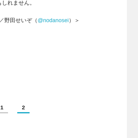
もしれません。
スト／野田せいぞ（
@nodanosei
）＞
1
2