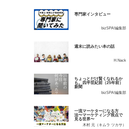
専門家インタビュー
bizSPA!編集部
週末に読みたい本の話
H.Nack
ちょっとだけ賢くなれるか
も。四半世紀前（25年前）
新聞
bizSPA!編集部
一流マーケターになる方
法〜マーケティング視点で
見る世界〜
木村 元（キムラ ツカサ）