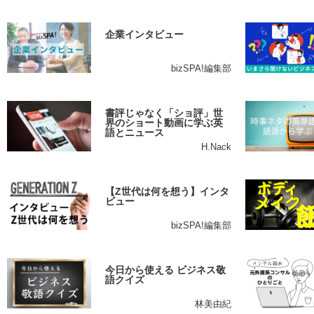
企業インタビュー
bizSPA!編集部
書評じゃなく「ショ評」世
界のショート動画に学ぶ英
語とニュース
H.Nack
【Z世代は何を想う】インタ
ビュー
bizSPA!編集部
今日から使える ビジネス敬
語クイズ
林美由紀