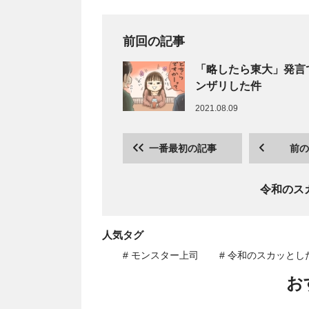
前回の記事
「略したら東大」発言
ンザリした件
2021.08.09
一番最初の記事
前の
令和のス
人気タグ
# モンスター上司
# 令和のスカッとし
お