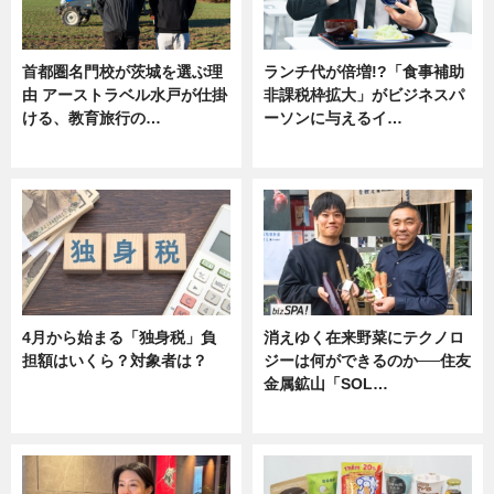
首都圏名門校が茨城を選ぶ理
ランチ代が倍増!?「食事補助
由 アーストラベル水戸が仕掛
非課税枠拡大」がビジネスパ
ける、教育旅行の…
ーソンに与えるイ…
ニュース
ニュース
4月から始まる「独身税」負
消えゆく在来野菜にテクノロ
担額はいくら？対象者は？
ジーは何ができるのか──住友
金属鉱山「SOL…
ニュース
ニュース