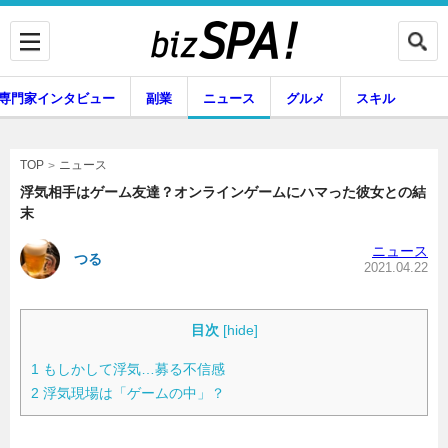
専門家インタビュー
副業
ニュース
グルメ
スキル
ニュース
TOP
浮気相手はゲーム友達？オンラインゲームにハマった彼女との結
末
企業インタビュー
専門家インタビュー
ニュース
つる
2021.04.22
副業
ニュース
目次
[
hide
]
1
もしかして浮気…募る不信感
2
浮気現場は「ゲームの中」？
グルメ
スキル