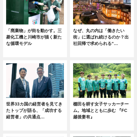
「廃棄物」が街を動かす。三
なぜ、丸の内は「働きたい
菱化工機と川崎市が描く新た
街」に選ばれ続けるのか？出
な循環モデル
社回帰で求められる“…
ニュース
ニュース
世界33カ国の経営者を見てき
棚田を耕す女子サッカーチー
たトップが語る、「成功する
ム。地域とともに歩む 『FC
経営者」の共通点…
越後妻有』
ニュース
ニュース