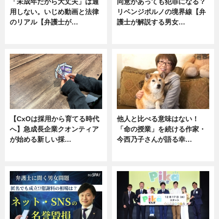
「未成年だから大丈夫」は通
同意があっても犯罪になる？
用しない。いじめ動画と法律
リベンジポルノの境界線【弁
のリアル【弁護士が…
護士が解説する男女…
ニュース, 専門家インタビュー
専門家インタビュー
【CxOは採用から育てる時代
他人と比べる意味はない！
へ】急成長企業クオンティア
「命の授業」を続ける作家・
が始める新しい採…
今西乃子さんが語る幸…
ニュース
専門家インタビュー