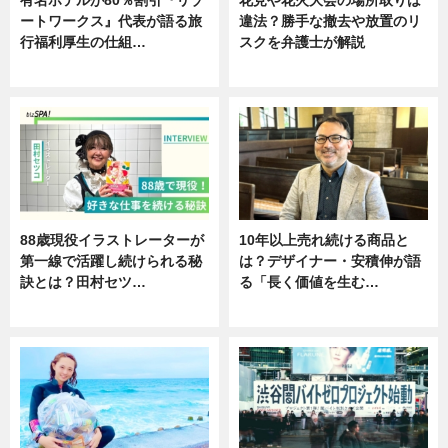
ートワークス』代表が語る旅
違法？勝手な撤去や放置のリ
行福利厚生の仕組…
スクを弁護士が解説
ニュース
ニュース
88歳現役イラストレーターが
10年以上売れ続ける商品と
第一線で活躍し続けられる秘
は？デザイナー・安積伸が語
訣とは？田村セツ…
る「長く価値を生む…
専門家インタビュー
ニュース