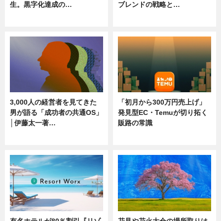
生。黒字化達成の…
ブレンドの戦略と…
ニュース
ニュース
3,000人の経営者を見てきた
「初月から300万円売上げ」
男が語る「成功者の共通OS」
発見型EC・Temuが切り拓く
│伊藤太一著…
販路の常識
ニュース
ニュース
有名ホテルが80％割引『リゾ
花見や花火大会の場所取りは