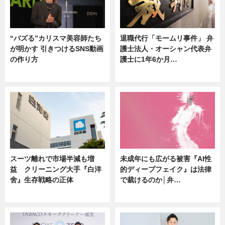
“バズる”カリスマ美容師たち
退職代行「モームリ事件」 弁
が明かす 引きつけるSNS動画
護士法人・オーシャン代表弁
の作り方
護士に1年6か月…
ニュース
ニュース
スーツ離れで市場半減も増
未成年にも広がる被害『AI性
益 クリーニング大手『白洋
的ディープフェイク』は法律
舍』生存戦略の正体
で裁けるのか│弁…
企業インタビュー
ニュース