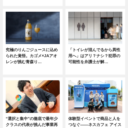
ニュース
ニュース
究極のりんごジュースに込め
「トイレが混んでるから異性
られた覚悟。カゴメ×JAアオ
用へ」はアリ？ナシ？犯罪の
レンが挑む青森り…
可能性を弁護士が解…
ニュース
ニュース, 専門家インタビュー
“選択と集中”の徹底で最年少
体験型イベントで商品と人を
クラスの代表が挑んだ事業再
つなぐ――ネスカフェ アイス