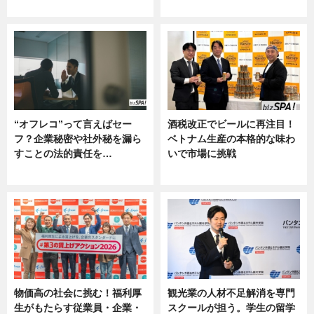
ー
“オフレコ”って言えばセー
酒税改正でビールに再注目！
フ？企業秘密や社外秘を漏ら
ベトナム生産の本格的な味わ
すことの法的責任を…
いで市場に挑戦
ニュース, 専門家インタビュー
ニュース
物価高の社会に挑む！福利厚
観光業の人材不足解消を専門
生がもたらす従業員・企業・
スクールが担う。学生の留学