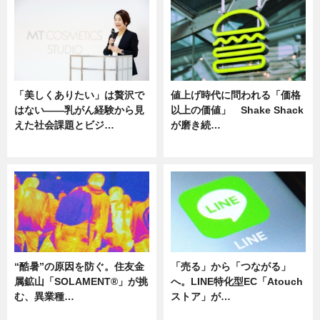
「美しくありたい」は贅沢で
値上げ時代に問われる「価格
はない――乳がん経験から見
以上の価値」 Shake Shack
えた社会課題とビジ…
が磨き続…
ニュース
ニュース
“酷暑”の原因を防ぐ。住友金
「売る」から「つながる」
属鉱山「SOLAMENT®」が挑
へ。LINE特化型EC「Atouch
む、異業種…
ストア」が…
ニュース
ニュース