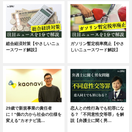
総合経済対策【やさしいニュ
ガソリン暫定税率廃止【やさ
ースワード解説】
しいニュースワード解説】
ニュース
ニュース
29歳で新規事業の責任者
恋人との性行為でも犯罪にな
に！“個の力から社会の仕様を
る？「不同意性交等罪」を解
変える”カオナビ流…
説【弁護士に聞く男…
企業インタビュー
専門家インタビュー