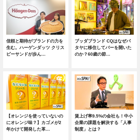
信頼と期待がブランドの力を
ブッダブランド CQはなぜパ
生む。ハーゲンダッツ クリス
タヤに移住してバーを開いた
ピーサンドが歩ん…
のか？60歳の節…
ニュース
ニュース
【オレンジを使っていないの
賃上げ率9.5%の会社も！中小
にオレンジ味？】カゴメが2
企業の課題を解決する「人事
年かけて開発した革…
制度」とは？
グルメ, ニュース, 企業インタビュ
ニュース