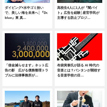
ダイビング×水中ゴミ拾い
高校生4人に1人が『闇バイ
で、美しい海を未来へ│『Dr.
ト』広告を経験│産官学民が
blue』東 真…
主導する防止プロジ…
ニュース
ニュース
「借金減らせます」ネット広
布袋寅泰氏が語る AI 時代の
告の影 広がる債務整理トラ
音楽とは？バンタンが開校す
ブルに法律事務所が…
る音楽学校の目…
ニュース
ニュース