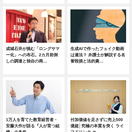
成城石井が挑む「ロングサマ
生成AIで作ったフェイク動画
ー化」への布石。2カ月前倒
は違法？ 弁護士が解説する名
しの調達と独自の商…
誉毀損と法的責…
ニュース
ニュース
1万人を育てた教育経営者・
付加価値を足さずに売上500
安藤大作が語る『人が育つ組
億超│究極の本質を突く ライ
織』の条件
フドリンク カ…