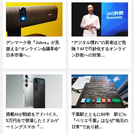
デンマーク発『Jabra』が見
“デジタル慣れ”の若者ほど危
据える“オンライン会議革命”
険？AIで巧妙化するオンライ
日本市場へ…
ン詐欺への対策…
ニュース
ニュース
搭載AIが戦術をアドバイス。
千葉駅とともに60年 駅ビル
5万円台で登場したミドルゲ
『ペリエ千葉』はなぜ"地元の
ーミングスマホ『…
日常"であり続…