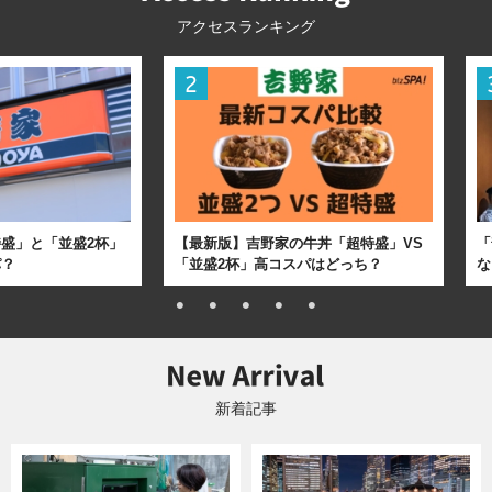
アクセスランキング
盛」と「並盛2杯」
【最新版】吉野家の牛丼「超特盛」VS
「
パ？
「並盛2杯」高コスパはどっち？
な
新着記事