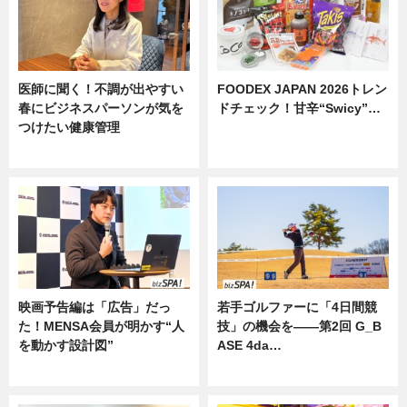
医師に聞く！不調が出やすい
FOODEX JAPAN 2026トレン
春にビジネスパーソンが気を
ドチェック！甘辛“Swicy”…
つけたい健康管理
ニュース
ニュース
映画予告編は「広告」だっ
若手ゴルファーに「4日間競
た！MENSA会員が明かす“人
技」の機会を——第2回 G_B
を動かす設計図”
ASE 4da…
ニュース
ニュース