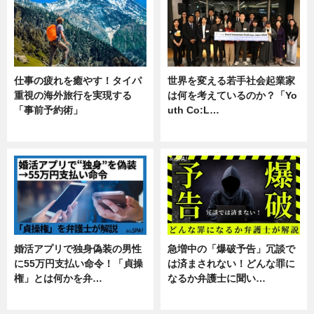
仕事の疲れを癒やす！タイパ
世界を変える若手社会起業家
重視の海外旅行を実現する
は何を考えているのか？「Yo
「事前予約術」
uth Co:L…
暮らし
スキル
婚活アプリで独身偽装の男性
急増中の「爆破予告」冗談で
に55万円支払い命令！「貞操
は済まされない！どんな罪に
権」とは何かを弁…
なるか弁護士に聞い…
専門家インタビュー
専門家インタビュー