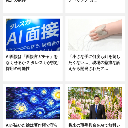
ニュース
ニュース
AI面接は「面接官ガチャ」を
「小さな手に何度も針を刺し
なくせるか？ タレスカが挑む
たくない…」現場の悲痛な訴
採用の可能性
えから開発されたア…
ニュース
ニュース
AIが描いた絵は著作権で守ら
将来の薄毛具合をAIで無料シ