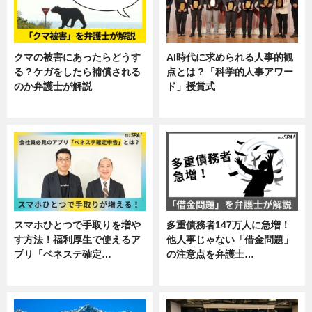
クマの被害にあったらどうす
AI時代に求められる人事的観
る？ケガをしたら補償される
点とは？「科学的人事アワー
のか弁護士が解説
ド」授賞式
専門家インタビュー
ニュース
スマホひとつで手取りを増や
多重債務者147万人に急増！
す方法！福利厚生で使えるア
他人事じゃない「借金問題」
プリ「ベネステ確定…
の注意点を弁護士…
企業インタビュー
専門家インタビュー