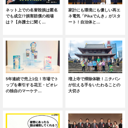
ネット上での名誉毀損は匿名
家計にも環境にも優しい再エ
でも成立!?損害賠償の相場
ネ電気「Pikaでんき」がスタ
は？【弁護士に聞く…
ート！自治体と…
専門家インタビュー
ニュース
5年連続で売上1位！市場でト
増上寺で掃除体験！ニチバン
ップを牽引する花王・ビオレ
が伝える手をいたわることの
の独自のマーケテ…
大切さ
ニュース, 暮らし
ニュース, 企業インタビュー, 暮ら
し