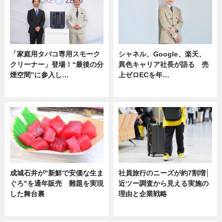
「家庭用タバコ専用スモーク
シャネル、Google、楽天、
クリーナー」登場！“最後の分
異色キャリア社長が語る 売
煙空間”に参入し…
上ゼロECを年…
ニュース
ニュース
成城石井が"新鮮で安価な生ま
社員旅行のニーズが約7割増│
ぐろ"を通年販売 難題を実現
近ツー調査から見える実施の
した舞台裏
理由と企業戦略
ニュース
ニュース