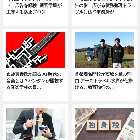
ト』広告を経験│産官学民が
告の影 広がる債務整理トラ
主導する防止プロジ…
ブルに法律事務所が…
ニュース
ニュース
布袋寅泰氏が語る AI 時代の
首都圏名門校が茨城を選ぶ理
音楽とは？バンタンが開校す
由 アーストラベル水戸が仕掛
る音楽学校の目…
ける、教育旅行の…
ニュース
ニュース