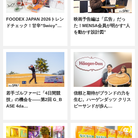
FOODEX JAPAN 2026トレン
映画予告編は「広告」だっ
ドチェック！甘辛“Swicy”…
た！MENSA会員が明かす“人
を動かす設計図”
ニュース
ニュース
若手ゴルファーに「4日間競
信頼と期待がブランドの力を
技」の機会を——第2回 G_B
生む。ハーゲンダッツ クリス
ASE 4da…
ピーサンドが歩ん…
ニュース
ニュース