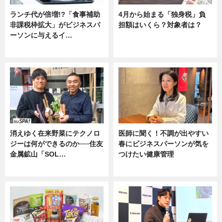
ランチ代が倍増!?「食事補助
4月から始まる「独身税」負
非課税枠拡大」がビジネスパ
担額はいくら？対象者は？
ーソンに与えるイ…
ニュース
ニュース
消えゆく在来野菜にテクノロ
医師に聞く！不調が出やすい
ジーは何ができるのか──住友
春にビジネスパーソンが気を
金属鉱山「SOL…
つけたい健康管理
ニュース
ニュース