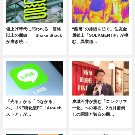
値上げ時代に問われる「価格
“酷暑”の原因を防ぐ。住友金
以上の価値」 Shake Shack
属鉱山「SOLAMENT®」が挑
が磨き続…
む、異業種…
ニュース
ニュース
「売る」から「つながる」
成城石井が挑む「ロングサマ
へ。LINE特化型EC「Atouch
ー化」への布石。2カ月前倒
ストア」が…
しの調達と独自の商…
ニュース
ニュース