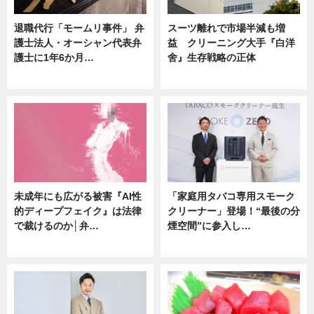
退職代行「モームリ事件」 弁
スーツ離れで市場半減も増
護士法人・オーシャン代表弁
益 クリーニング大手『白洋
護士に1年6か月…
舍』生存戦略の正体
ニュース
企業インタビュー
未成年にも広がる被害『AI性
「家庭用タバコ専用スモーク
的ディープフェイク』は法律
クリーナー」登場！“最後の分
で裁けるのか│弁…
煙空間”に参入し…
ニュース
ニュース