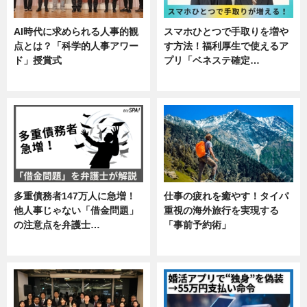
AI時代に求められる人事的観
スマホひとつで手取りを増や
点とは？「科学的人事アワー
す方法！福利厚生で使えるア
ド」授賞式
プリ「ベネステ確定…
ニュース
企業インタビュー
多重債務者147万人に急増！
仕事の疲れを癒やす！タイパ
他人事じゃない「借金問題」
重視の海外旅行を実現する
の注意点を弁護士…
「事前予約術」
専門家インタビュー
暮らし