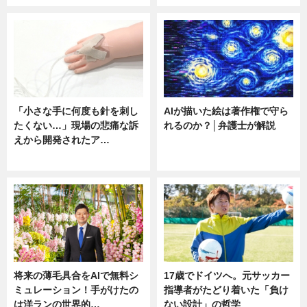
「小さな手に何度も針を刺し
AIが描いた絵は著作権で守ら
たくない…」現場の悲痛な訴
れるのか？│弁護士が解説
えから開発されたア…
ニュース
ニュース
将来の薄毛具合をAIで無料シ
17歳でドイツへ。元サッカー
ミュレーション！手がけたの
指導者がたどり着いた「負け
は洋ランの世界的…
ない設計」の哲学