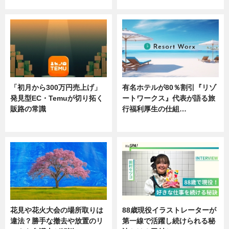
ニュース
ニュース
「初月から300万円売上げ」
有名ホテルが80％割引『リゾ
発見型EC・Temuが切り拓く
ートワークス』代表が語る旅
販路の常識
行福利厚生の仕組…
ニュース
ニュース
花見や花火大会の場所取りは
88歳現役イラストレーターが
違法？勝手な撤去や放置のリ
第一線で活躍し続けられる秘