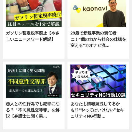
ガソリン暫定税率廃止【やさ
29歳で新規事業の責任者
しいニュースワード解説】
に！“個の力から社会の仕様を
変える”カオナビ流…
ニュース
企業インタビュー
恋人との性行為でも犯罪にな
あなたも情報漏洩してるか
る？「不同意性交等罪」を解
も!?“やってはいけない”セキ
説【弁護士に聞く男…
ュリティNG行動…
専門家インタビュー
専門家インタビュー