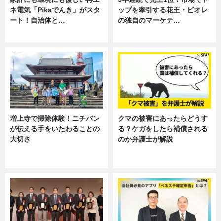
ネ電気「Pikaでんき」がスタ
ップを牽引する花王・ビオレ
ート！自治体と…
の独自のマーケテ…
ニュース
ニュース, 暮らし
増上寺で掃除体験！ニチバン
クマの被害にあったらどうす
が伝える手をいたわることの
る？ケガをしたら補償される
大切さ
のか弁護士が解説
ニュース, 企業インタビュー, 暮ら
専門家インタビュー
し