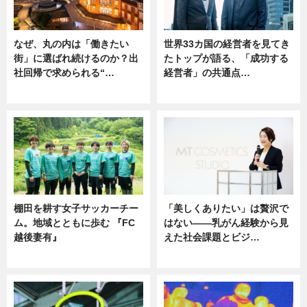
なぜ、丸の内は「働きたい
世界33カ国の経営者を見てき
街」に選ばれ続けるのか？出
たトップが語る、「成功する
社回帰で求められる“…
経営者」の共通点…
ニュース
ニュース
棚田を耕す女子サッカーチー
「美しくありたい」は贅沢で
ム。地域とともに歩む 『FC
はない――乳がん経験から見
越後妻有』
えた社会課題とビジ…
ニュース
ニュース