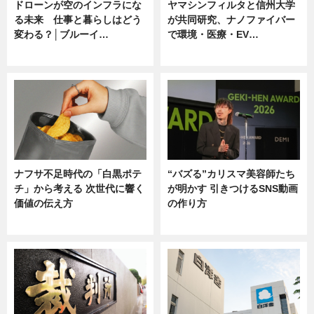
ドローンが空のインフラにな
ヤマシンフィルタと信州大学
る未来 仕事と暮らしはどう
が共同研究、ナノファイバー
変わる？│ブルーイ…
で環境・医療・EV…
ニュース
ニュース
ナフサ不足時代の「白黒ポテ
“バズる”カリスマ美容師たち
チ」から考える 次世代に響く
が明かす 引きつけるSNS動画
価値の伝え方
の作り方
ニュース
ニュース