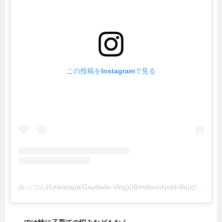
この投稿をInstagramで見る
みっつん(futaripapa/Gaydads-Vlog)(@mittsuntyoldnlla)がシェアした投稿