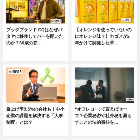
ブッダブランド CQはなぜパ
【オレンジを使っていないの
タヤに移住してバーを開いた
にオレンジ味？】カゴメが2
のか？60歳の節…
年かけて開発した革…
ニュース
グルメ, ニュース, 企業インタビュ
ー
賃上げ率9.5%の会社も！中小
“オフレコ”って言えばセー
企業の課題を解決する「人事
フ？企業秘密や社外秘を漏ら
制度」とは？
すことの法的責任を…
ニュース
ニュース, 専門家インタビュー