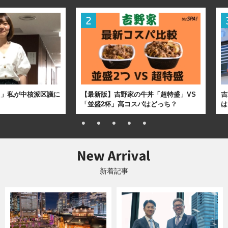
た」私が中核派区議に
【最新版】吉野家の牛丼「超特盛」VS
吉
「並盛2杯」高コスパはどっち？
は
新着記事