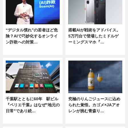
“デジタル慣れ”の若者ほど危
搭載AIが戦術をアドバイス。
険？AIで巧妙化するオンライ
5万円台で登場したミドルゲ
ン詐欺への対策…
ーミングスマホ『…
ニュース
ニュース
千葉駅とともに60年 駅ビル
究極のりんごジュースに込め
『ペリエ千葉』はなぜ"地元の
られた覚悟。カゴメ×JAアオ
日常"であり続…
レンが挑む青森り…
ニュース
ニュース