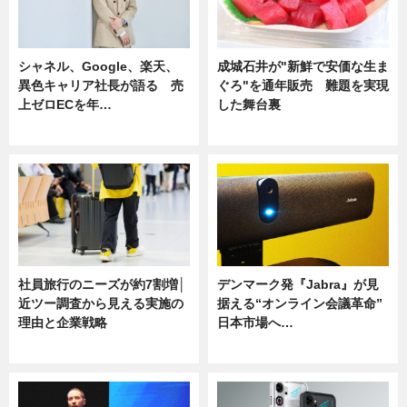
シャネル、Google、楽天、
成城石井が"新鮮で安価な生ま
異色キャリア社長が語る 売
ぐろ"を通年販売 難題を実現
上ゼロECを年…
した舞台裏
ニュース
ニュース
社員旅行のニーズが約7割増│
デンマーク発『Jabra』が見
近ツー調査から見える実施の
据える“オンライン会議革命”
理由と企業戦略
日本市場へ…
ニュース
ニュース