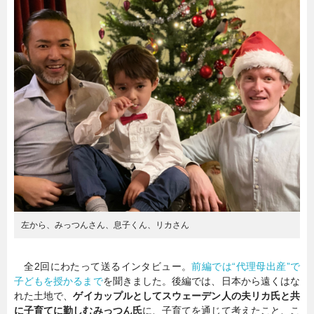
暮らし
エンタメ
連載一覧
左から、みっつんさん、息子くん、リカさん
全2回にわたって送るインタビュー。
前編では“代理母出産”で
子どもを授かるまで
を聞きました。後編では、日本から遠くはな
れた土地で、
ゲイカップルとしてスウェーデン人の夫リカ氏と共
に子育てに勤しむみっつん氏
に、子育てを通じて考えたこと、こ