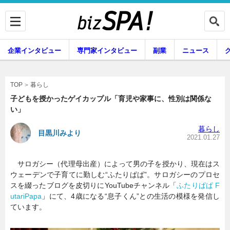
企業インタビュー
専門家インタビュー
副業
ニュース
暮らし
エンタメ
暮らし
TOP
子どもを授かったゲイカップル「育児や家事に、性別は関係な
い」
企業インタビュー
専門家インタビュー
暮らし
目黒川みより
2021.01.27
サロガシー（代理母出産）によって男の子を授かり、現在はス
副業
ニュース
ウェーデンで子育てに勤しむ“ふたりぱぱ”。サロガシーのプロセ
スを綴ったブログを皮切りにYouTubeチャンネル「
ふたりぱぱ F
utariPapa
」にて、4歳になる“息子くん”との生活の模様を発信し
ています。
グルメ
スキル