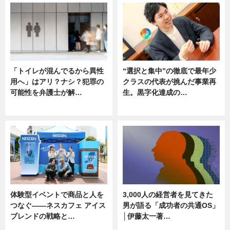
「トイレが混んでるから異性
“選択と集中”の徹底で最年少
用へ」はアリ？ナシ？犯罪の
クラスの代表が挑んだ事業再
可能性を弁護士が解…
生。黒字化達成の…
ニュース, 専門家インタビュー
ニュース
体験型イベントで商品と人を
3,000人の経営者を見てきた
つなぐ――ネスカフェ アイス
男が語る「成功者の共通OS」
ブレンドの戦略と…
│伊藤太一著…