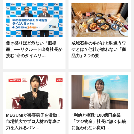
働き盛りほど危ない「脳梗
成城石井の冬がひと味違うワ
塞」──リクルート出身社長が
ケとは？他社が敵わない「商
挑む“命のタイムリ…
品力」2つの要
企業インタビュー
グルメ
MEGUMIが美容男子を激励！
“利他と挑戦”100億円企業
市場拡大でプロ人材の育成に
「フジ物産」社長に訊く伝統
力を入れるバン…
に捉われない変幻…