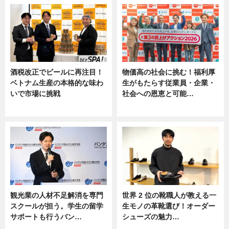
酒税改正でビールに再注目！
物価高の社会に挑む！福利厚
ベトナム生産の本格的な味わ
生がもたらす従業員・企業・
いで市場に挑戦
社会への恩恵と可能…
ニュース
ニュース
観光業の人材不足解消を専門
世界 2 位の靴職人が教える一
スクールが担う。学生の留学
生モノの革靴選び！オーダー
サポートも行うバン…
シューズの魅力…