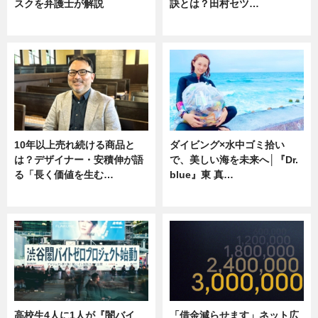
スクを弁護士が解説
訣とは？田村セツ…
ニュース
専門家インタビュー
10年以上売れ続ける商品と
ダイビング×水中ゴミ拾い
は？デザイナー・安積伸が語
で、美しい海を未来へ│『Dr.
る「長く価値を生む…
blue』東 真…
ニュース
ニュース
高校生4人に1人が『闇バイ
「借金減らせます」ネット広