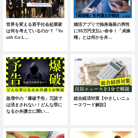
世界を変える若手社会起業家
婚活アプリで独身偽装の男性
は何を考えているのか？「Yo
に55万円支払い命令！「貞操
uth Co:L…
権」とは何かを弁…
スキル
専門家インタビュー
急増中の「爆破予告」冗談で
総合経済対策【やさしいニュ
は済まされない！どんな罪に
ースワード解説】
なるか弁護士に聞い…
ニュース
専門家インタビュー