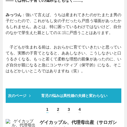
――では特に子育ての悩みなどもなく……。
みっつん
：強いて言えば、うちは産まれてきたのがたまたま男の
子だったので、これがもし女の子だったら戸惑う場面があったか
もしれません。あとは、特に困っているわけではないけど、自分
のなかで芽生えた親としてのエゴに戸惑うことはあります。
子どもが生まれる前は、おおらかに育てていきたいと思ってい
ても、実際の子育てとなると、ああしなさい、こうしなさいと口
うるさくなる。もっと若くて柔軟な理想の親像があったのに、い
ざ自分が親になると急にコンサバティブ（保守的）になる。そこ
はもどかしいところではありますね（笑）。
次のページ
育児の悩みは異性婚の夫婦と変わらない
1
2
3
4
ゲイカップル、代理母出産（サロガシ