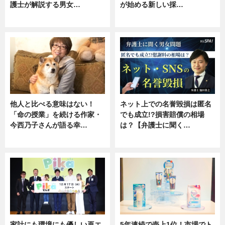
護士が解説する男女…
が始める新しい採…
専門家インタビュー
ニュース
他人と比べる意味はない！
ネット上での名誉毀損は匿名
「命の授業」を続ける作家・
でも成立!?損害賠償の相場
今西乃子さんが語る幸…
は？【弁護士に聞く…
専門家インタビュー
専門家インタビュー
家計にも環境にも優しい再エ
5年連続で売上1位！市場でト