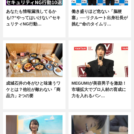
あなたも情報漏洩してるか
働き盛りほど危ない「脳梗
も!?“やってはいけない”セキ
塞」──リクルート出身社長が
ュリティNG行動…
挑む“命のタイムリ…
専門家インタビュー
企業インタビュー
成城石井の冬がひと味違うワ
MEGUMIが美容男子を激励！
ケとは？他社が敵わない「商
市場拡大でプロ人材の育成に
品力」2つの要
力を入れるバン…
グルメ
企業インタビュー