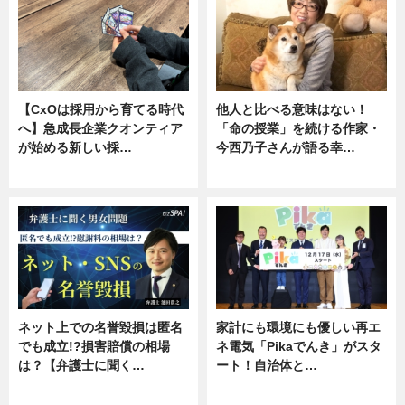
【CxOは採用から育てる時代
他人と比べる意味はない！
へ】急成長企業クオンティア
「命の授業」を続ける作家・
が始める新しい採…
今西乃子さんが語る幸…
ニュース
専門家インタビュー
ネット上での名誉毀損は匿名
家計にも環境にも優しい再エ
でも成立!?損害賠償の相場
ネ電気「Pikaでんき」がスタ
は？【弁護士に聞く…
ート！自治体と…
専門家インタビュー
ニュース