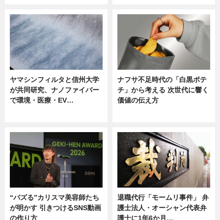
ヤマシンフィルタと信州大学
ナフサ不足時代の「白黒ポテ
が共同研究、ナノファイバー
チ」から考える 次世代に響く
で環境・医療・EV…
価値の伝え方
ニュース
ニュース
“バズる”カリスマ美容師たち
退職代行「モームリ事件」 弁
が明かす 引きつけるSNS動画
護士法人・オーシャン代表弁
の作り方
護士に1年6か月…