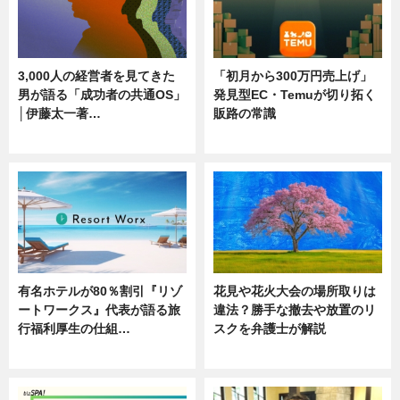
3,000人の経営者を見てきた
「初月から300万円売上げ」
男が語る「成功者の共通OS」
発見型EC・Temuが切り拓く
│伊藤太一著…
販路の常識
ニュース
ニュース
有名ホテルが80％割引『リゾ
花見や花火大会の場所取りは
ートワークス』代表が語る旅
違法？勝手な撤去や放置のリ
行福利厚生の仕組…
スクを弁護士が解説
ニュース
ニュース