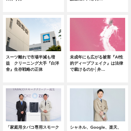
ニュース
ニュース
スーツ離れで市場半減も増
未成年にも広がる被害『AI性
益 クリーニング大手『白洋
的ディープフェイク』は法律
舍』生存戦略の正体
で裁けるのか│弁…
企業インタビュー
ニュース
「家庭用タバコ専用スモーク
シャネル、Google、楽天、