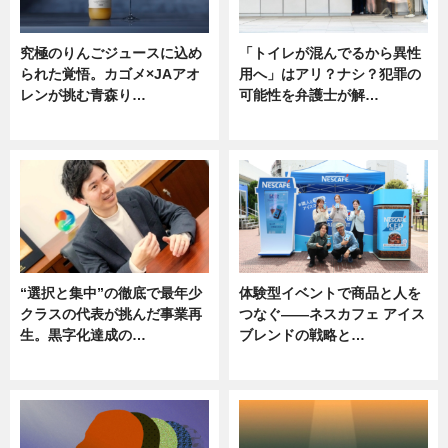
究極のりんごジュースに込め
「トイレが混んでるから異性
られた覚悟。カゴメ×JAアオ
用へ」はアリ？ナシ？犯罪の
レンが挑む青森り…
可能性を弁護士が解…
ニュース
ニュース, 専門家インタビュー
“選択と集中”の徹底で最年少
体験型イベントで商品と人を
クラスの代表が挑んだ事業再
つなぐ――ネスカフェ アイス
生。黒字化達成の…
ブレンドの戦略と…
ニュース
ニュース