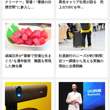
クリーナー」登場！“最後の分
異色キャリア社長が語る 売
煙空間”に参入し…
上ゼロECを年…
ニュース
ニュース
成城石井が"新鮮で安価な生ま
社員旅行のニーズが約7割増│
ぐろ"を通年販売 難題を実現
近ツー調査から見える実施の
した舞台裏
理由と企業戦略
ニュース
ニュース