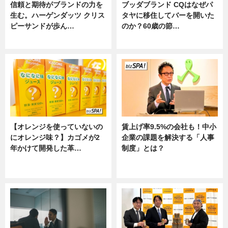
信頼と期待がブランドの力を
ブッダブランド CQはなぜパ
生む。ハーゲンダッツ クリス
タヤに移住してバーを開いた
ピーサンドが歩ん…
のか？60歳の節…
ニュース
ニュース
【オレンジを使っていないの
賃上げ率9.5%の会社も！中小
にオレンジ味？】カゴメが2
企業の課題を解決する「人事
年かけて開発した革…
制度」とは？
グルメ, ニュース, 企業インタビュ
ニュース
ー