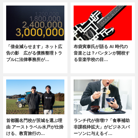
「借金減らせます」ネット広
布袋寅泰氏が語る AI 時代の
告の影 広がる債務整理トラ
音楽とは？バンタンが開校す
ブルに法律事務所が…
る音楽学校の目…
ニュース
ニュース
首都圏名門校が茨城を選ぶ理
ランチ代が倍増!?「食事補助
由 アーストラベル水戸が仕掛
非課税枠拡大」がビジネスパ
ける、教育旅行の…
ーソンに与えるイ…