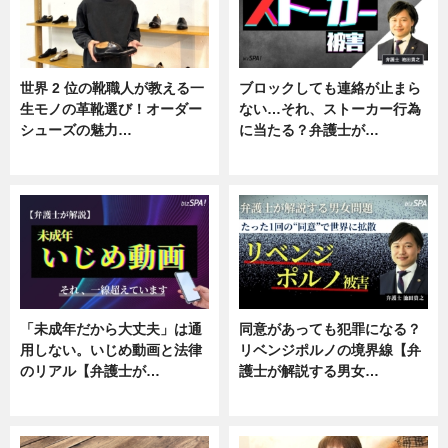
世界 2 位の靴職人が教える一
ブロックしても連絡が止まら
生モノの革靴選び！オーダー
ない…それ、ストーカー行為
シューズの魅力…
に当たる？弁護士が…
ニュース, 専門家インタビュー
ニュース, 専門家インタビュー
「未成年だから大丈夫」は通
同意があっても犯罪になる？
用しない。いじめ動画と法律
リベンジポルノの境界線【弁
のリアル【弁護士が…
護士が解説する男女…
ニュース, 専門家インタビュー
専門家インタビュー