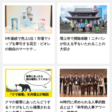
5年連続で売上1位！市場でト
増上寺で掃除体験！ニチバン
ップを牽引する花王・ビオレ
が伝える手をいたわることの
の独自のマーケテ…
大切さ
ニュース, 暮らし
ニュース, 企業インタビュー, 暮ら
し
クマの被害にあったらどうす
AI時代に求められる人事的観
る？ケガをしたら補償される
点とは？「科学的人事アワー