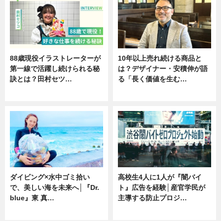
88歳現役イラストレーターが
10年以上売れ続ける商品と
第一線で活躍し続けられる秘
は？デザイナー・安積伸が語
訣とは？田村セツ…
る「長く価値を生む…
専門家インタビュー
ニュース
ダイビング×水中ゴミ拾い
高校生4人に1人が『闇バイ
で、美しい海を未来へ│『Dr.
ト』広告を経験│産官学民が
blue』東 真…
主導する防止プロジ…
ニュース
ニュース