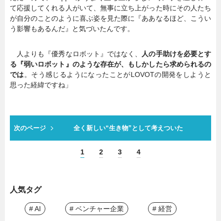
て応援してくれる人がいて、無事に立ち上がった時にその人たち
が自分のことのように喜ぶ姿を見た際に『ああなるほど、こうい
う影響もあるんだ』と気づいたんです。
人よりも『優秀なロボット』ではなく、
人の手助けを必要とす
る『弱いロボット』のような存在が、もしかしたら求められるの
では
。そう感じるようになったことがLOVOTの開発をしようと
思った経緯ですね」
次のページ
全く新しい“生き物”として考えついた
1
2
3
4
人気タグ
# AI
# ベンチャー企業
# 経営