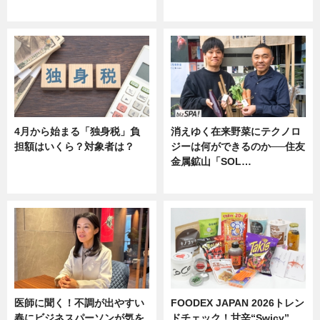
ニュース
ニュース
4月から始まる「独身税」負
消えゆく在来野菜にテクノロ
担額はいくら？対象者は？
ジーは何ができるのか──住友
金属鉱山「SOL…
ニュース
ニュース
医師に聞く！不調が出やすい
FOODEX JAPAN 2026トレン
春にビジネスパーソンが気を
ドチェック！甘辛“Swicy”…