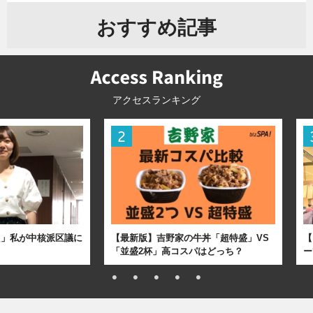
おすすめ記事
アクセスランキング
た」私が中核派区議に
【最新版】吉野家の牛丼「超特盛」VS
【
「並盛2杯」高コスパはどっち？
ー