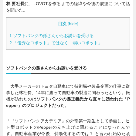
林 要社長
に、LOVOTを作るまでの経緯や今後の展望について話
を聞いた。
目次
[
hide
]
1
ソフトバンクの孫さんからお誘いを受ける
2
「優秀なロボット」ではなく「弱いロボット」
ソフトバンクの孫さんからお誘いを受ける
大手メーカーのトヨタ自動車にて技術職や製品企画の仕事に従
事した林社長、14年に渡って自動車の製造に関わったという。転
機が訪れたのは
ソフトバンクの孫正義氏から直々に誘われた「P
epper」のプロジェクトだった
。
「『ソフトバンクアカデミア』の外部第一期生として参画し、ヒ
ト型ロボットのPepperの立ち上げに関わることになったんで
す。自動車産業が今後、斜陽化するのでは？ と言われ始めた頃