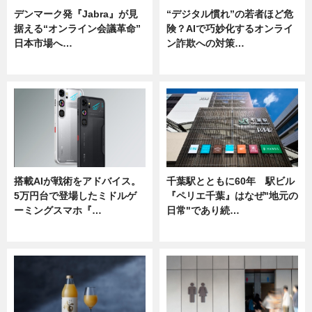
デンマーク発『Jabra』が見
“デジタル慣れ”の若者ほど危
据える“オンライン会議革命”
険？AIで巧妙化するオンライ
日本市場へ…
ン詐欺への対策…
ニュース
ニュース
搭載AIが戦術をアドバイス。
千葉駅とともに60年 駅ビル
5万円台で登場したミドルゲ
『ペリエ千葉』はなぜ"地元の
ーミングスマホ『…
日常"であり続…
ニュース
ニュース