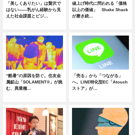
「美しくありたい」は贅沢で
値上げ時代に問われる「価格
はない――乳がん経験から見
以上の価値」 Shake Shack
えた社会課題とビジ…
が磨き続…
ニュース
ニュース
“酷暑”の原因を防ぐ。住友金
「売る」から「つながる」
属鉱山「SOLAMENT®」が挑
へ。LINE特化型EC「Atouch
む、異業種…
ストア」が…
ニュース
ニュース