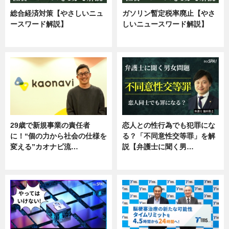
総合経済対策【やさしいニュ
ガソリン暫定税率廃止【やさ
ースワード解説】
しいニュースワード解説】
ニュース
ニュース
29歳で新規事業の責任者
恋人との性行為でも犯罪にな
に！“個の力から社会の仕様を
る？「不同意性交等罪」を解
変える”カオナビ流…
説【弁護士に聞く男…
企業インタビュー
専門家インタビュー