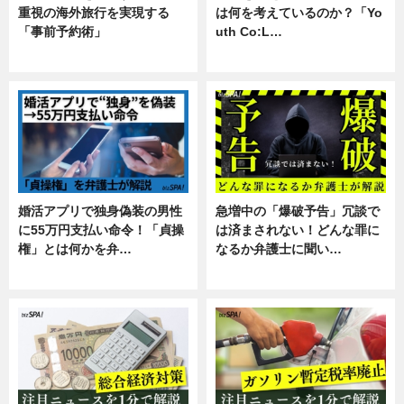
重視の海外旅行を実現する
は何を考えているのか？「Yo
「事前予約術」
uth Co:L…
暮らし
スキル
婚活アプリで独身偽装の男性
急増中の「爆破予告」冗談で
に55万円支払い命令！「貞操
は済まされない！どんな罪に
権」とは何かを弁…
なるか弁護士に聞い…
専門家インタビュー
専門家インタビュー