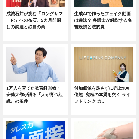
成城石井が挑む「ロングサマ
生成AIで作ったフェイク動画
ー化」への布石。2カ月前倒
は違法？ 弁護士が解説する名
しの調達と独自の商…
誉毀損と法的責…
ニュース
ニュース
1万人を育てた教育経営者・
付加価値を足さずに売上500
安藤大作が語る『人が育つ組
億超│究極の本質を突く ライ
織』の条件
フドリンク カ…
ニュース
ニュース