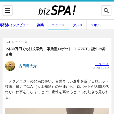
専門家インタビュー
副業
ニュース
グルメ
スキル
ニュース
TOP
1体30万円でも注文殺到。家族型ロボット「LOVOT」誕生の舞
台裏
企業インタビュー
専門家インタビュー
ニュース
古田島大介
2020.12.02
テクノロジーの発展に伴い、目覚ましい進歩を遂げるロボット
副業
ニュース
技術。最近ではAI（人工知能）の発達から、ロボットが人間の代
わりに仕事をこなすことで生産性を高めるといった動きも見られ
る。
グルメ
スキル