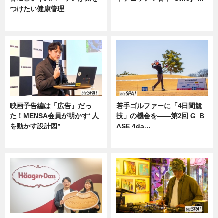
つけたい健康管理
ニュース
ニュース
映画予告編は「広告」だっ
若手ゴルファーに「4日間競
た！MENSA会員が明かす“人
技」の機会を——第2回 G_B
を動かす設計図”
ASE 4da…
ニュース
ニュース