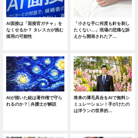
AI面接は「面接官ガチャ」を
「小さな手に何度も針を刺し
なくせるか？ タレスカが挑む
たくない…」現場の悲痛な訴
採用の可能性
えから開発されたア…
ニュース
ニュース
AIが描いた絵は著作権で守ら
将来の薄毛具合をAIで無料シ
れるのか？│弁護士が解説
ミュレーション！手がけたの
は洋ランの世界的…
ニュース
ニュース
sponsored by 河野メリクロン