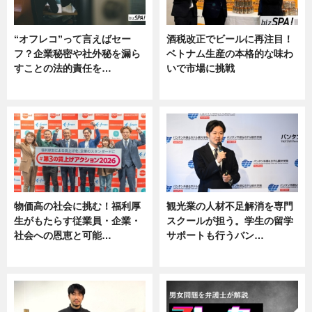
“オフレコ”って言えばセー
酒税改正でビールに再注目！
フ？企業秘密や社外秘を漏ら
ベトナム生産の本格的な味わ
すことの法的責任を…
いで市場に挑戦
ニュース, 専門家インタビュー
ニュース
物価高の社会に挑む！福利厚
観光業の人材不足解消を専門
生がもたらす従業員・企業・
スクールが担う。学生の留学
社会への恩恵と可能…
サポートも行うバン…
ニュース
ニュース, 企業インタビュー