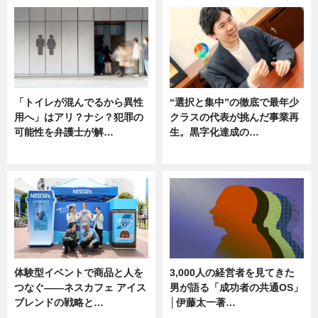
「トイレが混んでるから異性
“選択と集中”の徹底で最年少
用へ」はアリ？ナシ？犯罪の
クラスの代表が挑んだ事業再
可能性を弁護士が解…
生。黒字化達成の…
ニュース, 専門家インタビュー
ニュース
体験型イベントで商品と人を
3,000人の経営者を見てきた
つなぐ――ネスカフェ アイス
男が語る「成功者の共通OS」
ブレンドの戦略と…
│伊藤太一著…