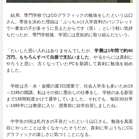
結局、専門学校ではCGグラフィックの勉強をしたという山口
さん。専攻を決めた理由は「ぶっちゃけ入学資料のパンフレット
で一番女の子が多そうに見えたからです（笑）」という軽い気持
ちだったが、専門学校後、学習には意欲的に取り組んだという。
「たいした思い入れはありませんでしたが、
学費は1年間で約40
万円。もちろんすべて自腹で支払いました
。やるからには真剣に
やろうと思い、古くなっていたPCを新調して真剣に勉強を始め
ました。
学校は月・水・金曜の週3日授業で、社会人学生も多いため19
～21時の開講。私はその前に墨出しの仕事をし、学校のある新宿
まで1時間程度かけて通学していました。それでも、毎回30分早
い18時半には教室に入り、授業前に自学自習しましたね」
中学生の頃は札付きの不良だったという山口さん。勉強を真面
目にやったことは全くなかったそうだが、真剣に学ぶうちにCG
グラフィックの楽しさに気づくことになる。