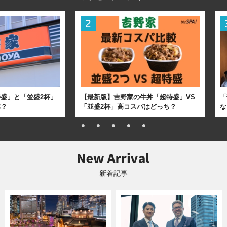
盛」と「並盛2杯」
【最新版】吉野家の牛丼「超特盛」VS
「
パ？
「並盛2杯」高コスパはどっち？
な
新着記事