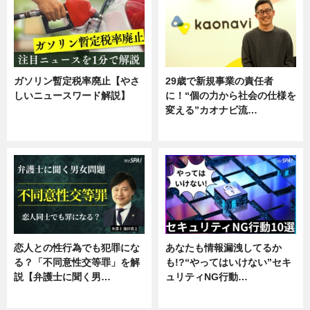
ガソリン暫定税率廃止【やさ
29歳で新規事業の責任者
しいニュースワード解説】
に！“個の力から社会の仕様を
変える”カオナビ流…
ニュース
企業インタビュー
恋人との性行為でも犯罪にな
あなたも情報漏洩してるか
る？「不同意性交等罪」を解
も!?“やってはいけない”セキ
説【弁護士に聞く男…
ュリティNG行動…
専門家インタビュー
専門家インタビュー