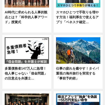
AI時代に求められる人事的観
スマホひとつで手取りを増や
点とは？「科学的人事アワー
す方法！福利厚生で使えるア
ド」授賞式
プリ「ベネステ確定…
ニュース
企業インタビュー
多重債務者147万人に急増！
仕事の疲れを癒やす！タイパ
他人事じゃない「借金問題」
重視の海外旅行を実現する
の注意点を弁護士…
「事前予約術」
専門家インタビュー
暮らし