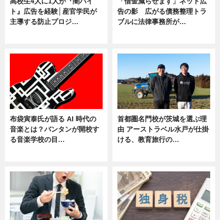
高校生4人に1人が『闇バイ
「借金減らせます」ネット広
ト』広告を経験│産官学民が
告の影 広がる債務整理トラ
主導する防止プロジ…
ブルに法律事務所が…
ニュース
ニュース
布袋寅泰氏が語る AI 時代の
首都圏名門校が茨城を選ぶ理
音楽とは？バンタンが開校す
由 アーストラベル水戸が仕掛
る音楽学校の目…
ける、教育旅行の…
ニュース
ニュース