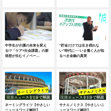
企業インタビュー
ニュース
中学生が介護の未来を変え
“貯金だけでは生き残れな
る!?「ケア×社会課題」の新
い”時代に──いま働く人が知
発想が生むイノベー…
るべき金融の真実
ニュース
企業インタビュー
ネーミングライツ【やさしい
サナエノミクス【やさしいニ
ニュースワード解説】
ュースワード解説】