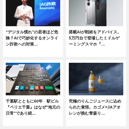
“デジタル慣れ”の若者ほど危
搭載AIが戦術をアドバイス。
険？AIで巧妙化するオンライ
5万円台で登場したミドルゲ
ン詐欺への対策…
ーミングスマホ『…
ニュース
ニュース
千葉駅とともに60年 駅ビル
究極のりんごジュースに込め
『ペリエ千葉』はなぜ"地元の
られた覚悟。カゴメ×JAアオ
日常"であり続…
レンが挑む青森り…
ニュース
ニュース