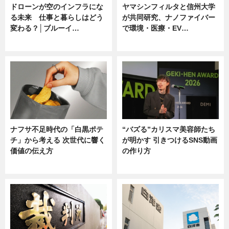
ドローンが空のインフラにな
ヤマシンフィルタと信州大学
る未来 仕事と暮らしはどう
が共同研究、ナノファイバー
変わる？│ブルーイ…
で環境・医療・EV…
ニュース
ニュース
ナフサ不足時代の「白黒ポテ
“バズる”カリスマ美容師たち
チ」から考える 次世代に響く
が明かす 引きつけるSNS動画
価値の伝え方
の作り方
ニュース
ニュース