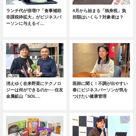
ランチ代が倍増!?「食事補助
4月から始まる「独身税」負
非課税枠拡大」がビジネスパ
担額はいくら？対象者は？
ーソンに与えるイ…
ニュース
ニュース
消えゆく在来野菜にテクノロ
医師に聞く！不調が出やすい
ジーは何ができるのか──住友
春にビジネスパーソンが気を
金属鉱山「SOL…
つけたい健康管理
ニュース
ニュース