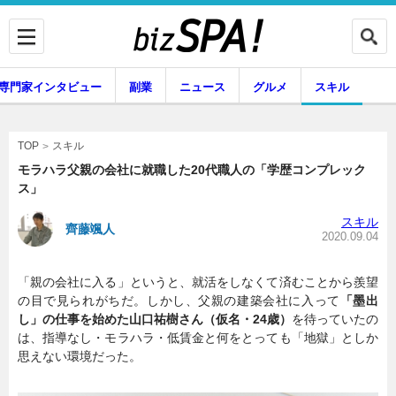
専門家インタビュー
副業
ニュース
グルメ
スキル
スキル
TOP
モラハラ父親の会社に就職した20代職人の「学歴コンプレック
ス」
企業インタビュー
専門家インタビュー
スキル
齊藤颯人
2020.09.04
「親の会社に入る」というと、就活をしなくて済むことから羨望
副業
ニュース
の目で見られがちだ。しかし、父親の建築会社に入って
「墨出
し」の仕事を始めた山口祐樹さん（仮名・24歳）
を待っていたの
は、指導なし・モラハラ・低賃金と何をとっても「地獄」としか
思えない環境だった。
グルメ
スキル