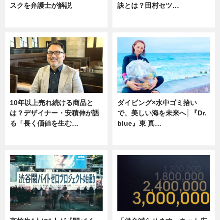
スクを弁護士が解説
訣とは？田村セツ…
ニュース
専門家インタビュー
10年以上売れ続ける商品と
ダイビング×水中ゴミ拾い
は？デザイナー・安積伸が語
で、美しい海を未来へ│『Dr.
る「長く価値を生む…
blue』東 真…
ニュース
ニュース