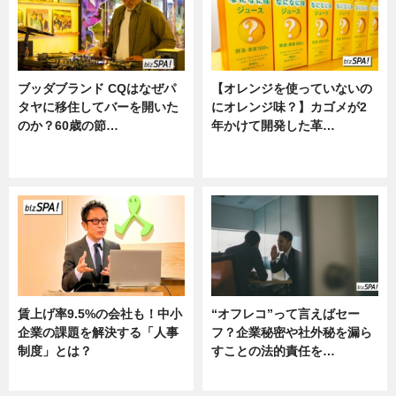
ブッダブランド CQはなぜパ
【オレンジを使っていないの
タヤに移住してバーを開いた
にオレンジ味？】カゴメが2
のか？60歳の節…
年かけて開発した革…
ニュース
グルメ, ニュース, 企業インタビュ
ー
賃上げ率9.5%の会社も！中小
“オフレコ”って言えばセー
企業の課題を解決する「人事
フ？企業秘密や社外秘を漏ら
制度」とは？
すことの法的責任を…
ニュース
ニュース, 専門家インタビュー