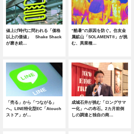
値上げ時代に問われる「価格
“酷暑”の原因を防ぐ。住友金
以上の価値」 Shake Shack
属鉱山「SOLAMENT®」が挑
が磨き続…
む、異業種…
ニュース
ニュース
「売る」から「つながる」
成城石井が挑む「ロングサマ
へ。LINE特化型EC「Atouch
ー化」への布石。2カ月前倒
ストア」が…
しの調達と独自の商…
ニュース
ニュース