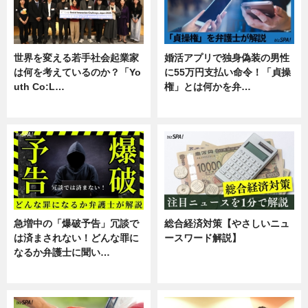
世界を変える若手社会起業家
婚活アプリで独身偽装の男性
は何を考えているのか？「Yo
に55万円支払い命令！「貞操
uth Co:L…
権」とは何かを弁…
スキル
専門家インタビュー
急増中の「爆破予告」冗談で
総合経済対策【やさしいニュ
は済まされない！どんな罪に
ースワード解説】
なるか弁護士に聞い…
ニュース
専門家インタビュー