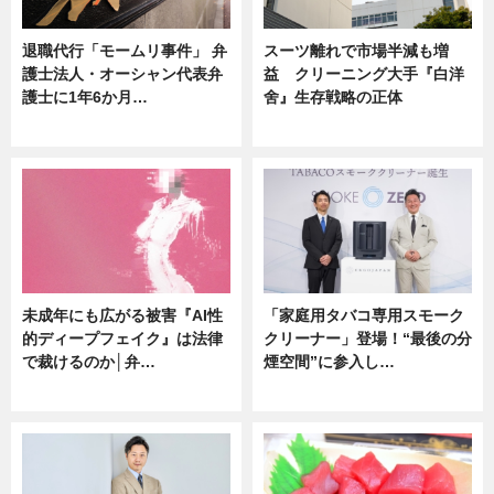
退職代行「モームリ事件」 弁
スーツ離れで市場半減も増
護士法人・オーシャン代表弁
益 クリーニング大手『白洋
護士に1年6か月…
舍』生存戦略の正体
ニュース
企業インタビュー
未成年にも広がる被害『AI性
「家庭用タバコ専用スモーク
的ディープフェイク』は法律
クリーナー」登場！“最後の分
で裁けるのか│弁…
煙空間”に参入し…
ニュース
ニュース