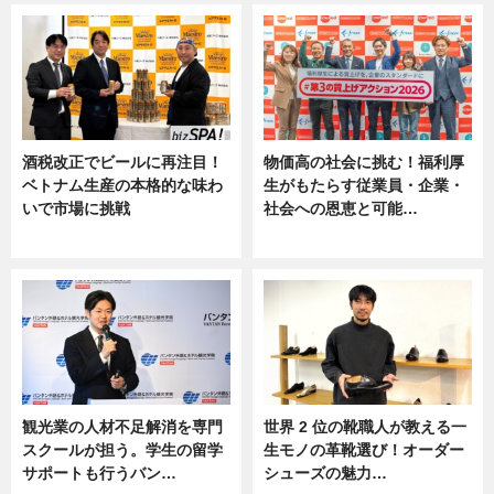
酒税改正でビールに再注目！
物価高の社会に挑む！福利厚
ベトナム生産の本格的な味わ
生がもたらす従業員・企業・
いで市場に挑戦
社会への恩恵と可能…
ニュース
ニュース
観光業の人材不足解消を専門
世界 2 位の靴職人が教える一
スクールが担う。学生の留学
生モノの革靴選び！オーダー
サポートも行うバン…
シューズの魅力…