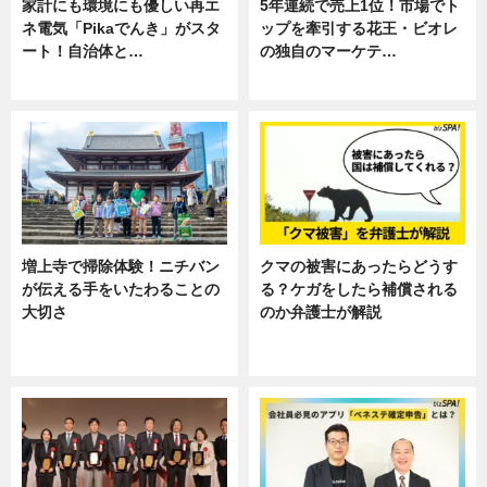
家計にも環境にも優しい再エ
5年連続で売上1位！市場でト
ネ電気「Pikaでんき」がスタ
ップを牽引する花王・ビオレ
ート！自治体と…
の独自のマーケテ…
ニュース
ニュース, 暮らし
増上寺で掃除体験！ニチバン
クマの被害にあったらどうす
が伝える手をいたわることの
る？ケガをしたら補償される
大切さ
のか弁護士が解説
ニュース, 企業インタビュー, 暮ら
専門家インタビュー
し