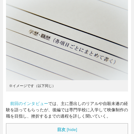
暮らし
エンタメ
連載一覧
※イメージです（以下同じ）
前回のインタビュー
では、主に墨出しのリアルや自殺未遂の経
験を語ってもらったが、後編では専門学校に入学して映像制作の
職を目指し、挫折するまでの過程を詳しく聞いていく。
目次
[
hide
]