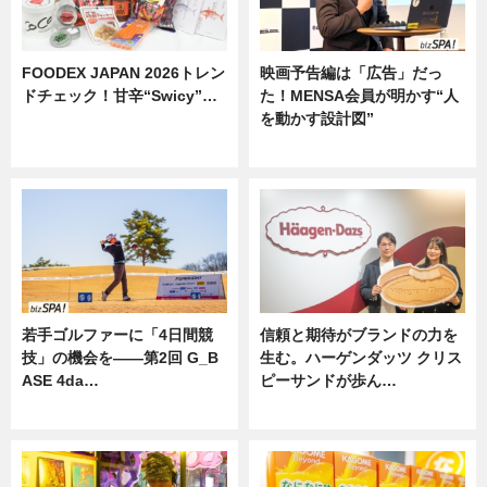
FOODEX JAPAN 2026トレン
映画予告編は「広告」だっ
ドチェック！甘辛“Swicy”…
た！MENSA会員が明かす“人
を動かす設計図”
ニュース
ニュース
若手ゴルファーに「4日間競
信頼と期待がブランドの力を
技」の機会を——第2回 G_B
生む。ハーゲンダッツ クリス
ASE 4da…
ピーサンドが歩ん…
ニュース
ニュース