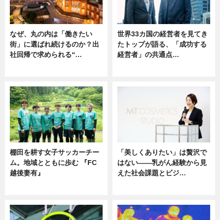
なぜ、丸の内は「働きたい
世界33カ国の経営者を見てき
街」に選ばれ続けるのか？出
たトップが語る、「成功する
社回帰で求められる“…
経営者」の共通点…
ニュース
ニュース
棚田を耕す女子サッカーチー
「美しくありたい」は贅沢で
ム。地域とともに歩む 『FC
はない――乳がん経験から見
越後妻有』
えた社会課題とビジ…
ニュース
ニュース