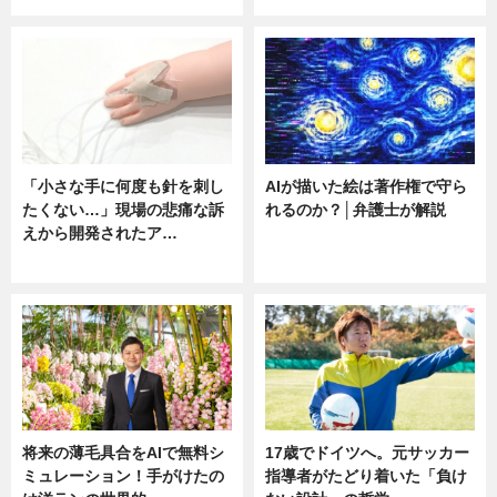
「小さな手に何度も針を刺し
AIが描いた絵は著作権で守ら
たくない…」現場の悲痛な訴
れるのか？│弁護士が解説
えから開発されたア…
ニュース
ニュース
将来の薄毛具合をAIで無料シ
17歳でドイツへ。元サッカー
ミュレーション！手がけたの
指導者がたどり着いた「負け