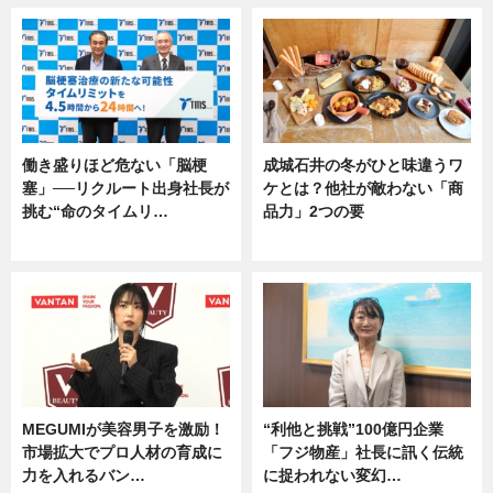
働き盛りほど危ない「脳梗
成城石井の冬がひと味違うワ
塞」──リクルート出身社長が
ケとは？他社が敵わない「商
挑む“命のタイムリ…
品力」2つの要
企業インタビュー
グルメ
MEGUMIが美容男子を激励！
“利他と挑戦”100億円企業
市場拡大でプロ人材の育成に
「フジ物産」社長に訊く伝統
力を入れるバン…
に捉われない変幻…