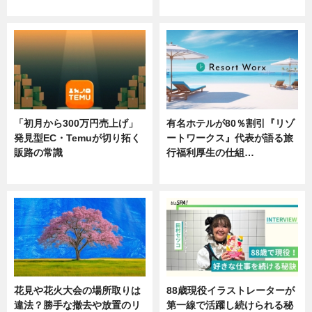
ニュース
ニュース
「初月から300万円売上げ」
有名ホテルが80％割引『リゾ
発見型EC・Temuが切り拓く
ートワークス』代表が語る旅
販路の常識
行福利厚生の仕組…
ニュース
ニュース
花見や花火大会の場所取りは
88歳現役イラストレーターが
違法？勝手な撤去や放置のリ
第一線で活躍し続けられる秘