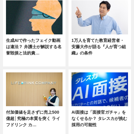
生成AIで作ったフェイク動画
1万人を育てた教育経営者・
は違法？ 弁護士が解説する名
安藤大作が語る『人が育つ組
誉毀損と法的責…
織』の条件
ニュース
ニュース
付加価値を足さずに売上500
AI面接は「面接官ガチャ」を
億超│究極の本質を突く ライ
なくせるか？ タレスカが挑む
フドリンク カ…
採用の可能性
ニュース
ニュース