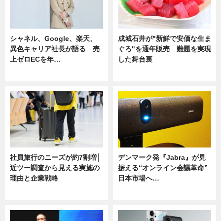
シャネル、Google、楽天、
成城石井が"新鮮で安価な生ま
異色キャリア社長が語る 売
ぐろ"を通年販売 難題を実現
上ゼロECを年…
した舞台裏
ニュース
ニュース
社員旅行のニーズが約7割増│
デンマーク発『Jabra』が見
近ツー調査から見える実施の
据える“オンライン会議革命”
理由と企業戦略
日本市場へ…
ニュース
ニュース