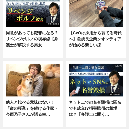
同意があっても犯罪になる？
【CxOは採用から育てる時代
リベンジポルノの境界線【弁
へ】急成長企業クオンティア
護士が解説する男女…
が始める新しい採…
専門家インタビュー
ニュース
他人と比べる意味はない！
ネット上での名誉毀損は匿名
「命の授業」を続ける作家・
でも成立!?損害賠償の相場
今西乃子さんが語る幸…
は？【弁護士に聞く…
専門家インタビュー
専門家インタビュー