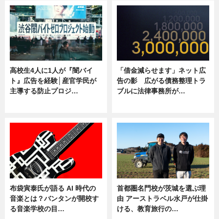
高校生4人に1人が『闇バイ
「借金減らせます」ネット広
ト』広告を経験│産官学民が
告の影 広がる債務整理トラ
主導する防止プロジ…
ブルに法律事務所が…
ニュース
ニュース
布袋寅泰氏が語る AI 時代の
首都圏名門校が茨城を選ぶ理
音楽とは？バンタンが開校す
由 アーストラベル水戸が仕掛
る音楽学校の目…
ける、教育旅行の…