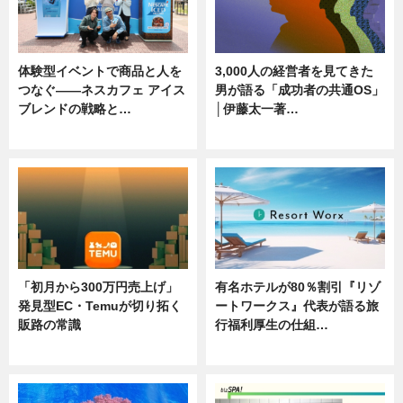
体験型イベントで商品と人を
3,000人の経営者を見てきた
つなぐ――ネスカフェ アイス
男が語る「成功者の共通OS」
ブレンドの戦略と…
│伊藤太一著…
ニュース
ニュース
「初月から300万円売上げ」
有名ホテルが80％割引『リゾ
発見型EC・Temuが切り拓く
ートワークス』代表が語る旅
販路の常識
行福利厚生の仕組…
ニュース
ニュース