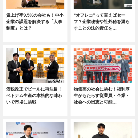
賃上げ率9.5%の会社も！中小
“オフレコ”って言えばセー
企業の課題を解決する「人事
フ？企業秘密や社外秘を漏ら
制度」とは？
すことの法的責任を…
ニュース
ニュース, 専門家インタビュー
酒税改正でビールに再注目！
物価高の社会に挑む！福利厚
ベトナム生産の本格的な味わ
生がもたらす従業員・企業・
いで市場に挑戦
社会への恩恵と可能…
ニュース
ニュース