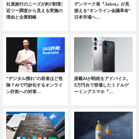
社員旅行のニーズが約7割増│
デンマーク発『Jabra』が見
近ツー調査から見える実施の
据える“オンライン会議革命”
理由と企業戦略
日本市場へ…
ニュース
ニュース
“デジタル慣れ”の若者ほど危
搭載AIが戦術をアドバイス。
険？AIで巧妙化するオンライ
5万円台で登場したミドルゲ
ン詐欺への対策…
ーミングスマホ『…
ニュース
ニュース