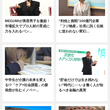
MEGUMIが美容男子を激励！
“利他と挑戦”100億円企業
市場拡大でプロ人材の育成に
「フジ物産」社長に訊く伝統
力を入れるバン…
に捉われない変幻…
企業インタビュー
ニュース
中学生が介護の未来を変え
“貯金だけでは生き残れな
る!?「ケア×社会課題」の新
い”時代に──いま働く人が知
発想が生むイノベー…
るべき金融の真実
ニュース
企業インタビュー