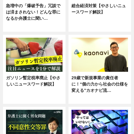
急増中の「爆破予告」冗談で
総合経済対策【やさしいニュ
は済まされない！どんな罪に
ースワード解説】
なるか弁護士に聞い…
ニュース
専門家インタビュー
ガソリン暫定税率廃止【やさ
29歳で新規事業の責任者
しいニュースワード解説】
に！“個の力から社会の仕様を
変える”カオナビ流…
ニュース
企業インタビュー