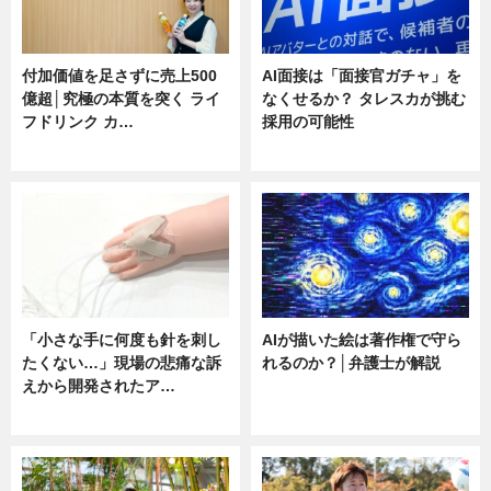
付加価値を足さずに売上500
AI面接は「面接官ガチャ」を
億超│究極の本質を突く ライ
なくせるか？ タレスカが挑む
フドリンク カ…
採用の可能性
ニュース
ニュース
「小さな手に何度も針を刺し
AIが描いた絵は著作権で守ら
たくない…」現場の悲痛な訴
れるのか？│弁護士が解説
えから開発されたア…
ニュース
ニュース