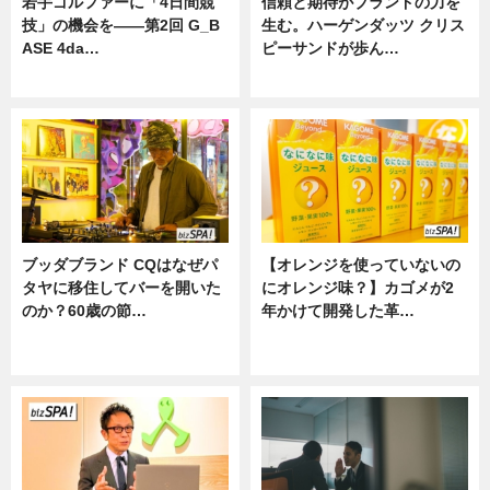
若手ゴルファーに「4日間競
信頼と期待がブランドの力を
技」の機会を——第2回 G_B
生む。ハーゲンダッツ クリス
ASE 4da…
ピーサンドが歩ん…
ニュース
ニュース
ブッダブランド CQはなぜパ
【オレンジを使っていないの
タヤに移住してバーを開いた
にオレンジ味？】カゴメが2
のか？60歳の節…
年かけて開発した革…
ニュース
グルメ, ニュース, 企業インタビュ
ー