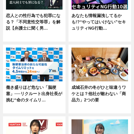
恋人との性行為でも犯罪にな
あなたも情報漏洩してるか
る？「不同意性交等罪」を解
も!?“やってはいけない”セキ
説【弁護士に聞く男…
ュリティNG行動…
専門家インタビュー
専門家インタビュー
働き盛りほど危ない「脳梗
成城石井の冬がひと味違うワ
塞」──リクルート出身社長が
ケとは？他社が敵わない「商
挑む“命のタイムリ…
品力」2つの要
企業インタビュー
グルメ