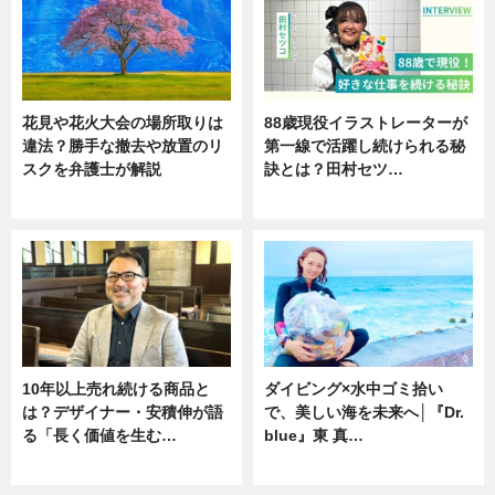
花見や花火大会の場所取りは
88歳現役イラストレーターが
違法？勝手な撤去や放置のリ
第一線で活躍し続けられる秘
スクを弁護士が解説
訣とは？田村セツ…
ニュース
専門家インタビュー
10年以上売れ続ける商品と
ダイビング×水中ゴミ拾い
は？デザイナー・安積伸が語
で、美しい海を未来へ│『Dr.
る「長く価値を生む…
blue』東 真…
ニュース
ニュース