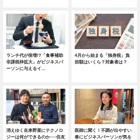
ニュース
ニュース
ランチ代が倍増!?「食事補助
4月から始まる「独身税」負
非課税枠拡大」がビジネスパ
担額はいくら？対象者は？
ーソンに与えるイ…
ニュース
ニュース
消えゆく在来野菜にテクノロ
医師に聞く！不調が出やすい
ジーは何ができるのか──住友
春にビジネスパーソンが気を