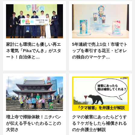
家計にも環境にも優しい再エ
5年連続で売上1位！市場でト
ネ電気「Pikaでんき」がスタ
ップを牽引する花王・ビオレ
ート！自治体と…
の独自のマーケテ…
ニュース
ニュース, 暮らし
増上寺で掃除体験！ニチバン
クマの被害にあったらどうす
が伝える手をいたわることの
る？ケガをしたら補償される
大切さ
のか弁護士が解説