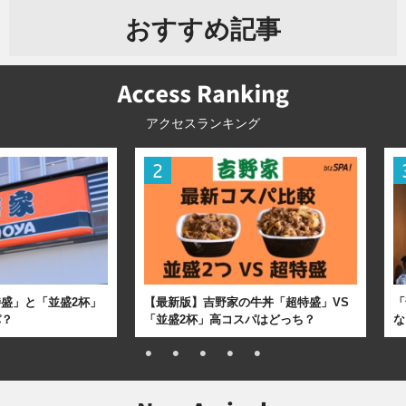
おすすめ記事
アクセスランキング
盛」と「並盛2杯」
【最新版】吉野家の牛丼「超特盛」VS
「
パ？
「並盛2杯」高コスパはどっち？
な