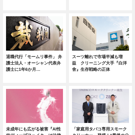
ニュース
ニュース
退職代行「モームリ事件」 弁
スーツ離れで市場半減も増
護士法人・オーシャン代表弁
益 クリーニング大手『白洋
護士に1年6か月…
舍』生存戦略の正体
ニュース
企業インタビュー
未成年にも広がる被害『AI性
「家庭用タバコ専用スモーク