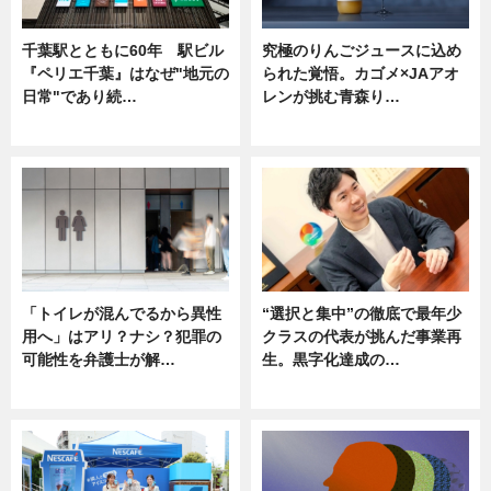
千葉駅とともに60年 駅ビル
究極のりんごジュースに込め
『ペリエ千葉』はなぜ"地元の
られた覚悟。カゴメ×JAアオ
日常"であり続…
レンが挑む青森り…
ニュース
ニュース
「トイレが混んでるから異性
“選択と集中”の徹底で最年少
用へ」はアリ？ナシ？犯罪の
クラスの代表が挑んだ事業再
可能性を弁護士が解…
生。黒字化達成の…
ニュース, 専門家インタビュー
ニュース