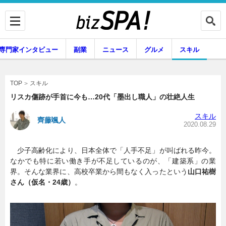
専門家インタビュー
副業
ニュース
グルメ
スキル
スキル
TOP
リスカ傷跡が手首に今も…20代「墨出し職人」の壮絶人生
スキル
齊藤颯人
企業インタビュー
専門家インタビュー
2020.08.29
少子高齢化により、日本全体で「人手不足」が叫ばれる昨今。
なかでも特に若い働き手が不足しているのが、「建築系」の業
副業
ニュース
界。そんな業界に、高校卒業から間もなく入ったという
山口祐樹
さん（仮名・24歳）
。
グルメ
スキル