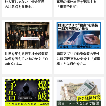
他人事じゃない「借金問題」
重視の海外旅行を実現する
の注意点を弁護士…
「事前予約術」
専門家インタビュー
暮らし
世界を変える若手社会起業家
婚活アプリで独身偽装の男性
は何を考えているのか？「Yo
に55万円支払い命令！「貞操
uth Co:L…
権」とは何かを弁…
スキル
専門家インタビュー