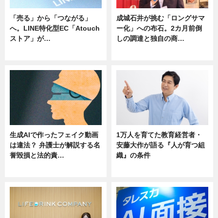
「売る」から「つながる」
成城石井が挑む「ロングサマ
へ。LINE特化型EC「Atouch
ー化」への布石。2カ月前倒
ストア」が…
しの調達と独自の商…
ニュース
ニュース
生成AIで作ったフェイク動画
1万人を育てた教育経営者・
は違法？ 弁護士が解説する名
安藤大作が語る『人が育つ組
誉毀損と法的責…
織』の条件
ニュース
ニュース