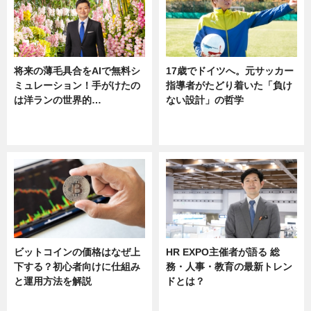
将来の薄毛具合をAIで無料シ
17歳でドイツへ。元サッカー
ミュレーション！手がけたの
指導者がたどり着いた「負け
は洋ランの世界的…
ない設計」の哲学
ニュース
ニュース
sponsored by 河野メリクロン
ビットコインの価格はなぜ上
HR EXPO主催者が語る 総
下する？初心者向けに仕組み
務・人事・教育の最新トレン
と運用方法を解説
ドとは？
ニュース
ニュース