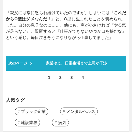
「親父には常に怒られ続けていたのですが、しまいには『
これだ
からO型はダメなんだ！
』と、O型に生まれたことを責められま
した。自分の息子なのに……。他にも、声が小さければ『やる気
が足らない』、質問すると『仕事ができないやつが口を挟むな』
という感じ。毎日泣きそうになりながら仕事してました」
次のページ
家業ゆえ、日常生活まで上司が干渉
1
2
3
4
人気タグ
# ブラック企業
# メンタルヘルス
# 建設業界
# 病気