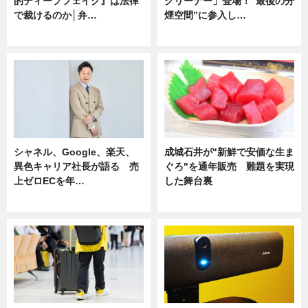
的ディープフェイク』は法律
クリーナー」登場！“最後の分
で裁けるのか│弁…
煙空間”に参入し…
ニュース
ニュース
シャネル、Google、楽天、
成城石井が"新鮮で安価な生ま
異色キャリア社長が語る 売
ぐろ"を通年販売 難題を実現
上ゼロECを年…
した舞台裏
ニュース
ニュース