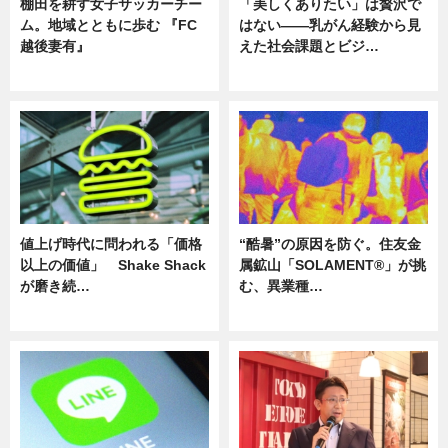
棚田を耕す女子サッカーチー
「美しくありたい」は贅沢で
ム。地域とともに歩む 『FC
はない――乳がん経験から見
越後妻有』
えた社会課題とビジ…
ニュース
ニュース
値上げ時代に問われる「価格
“酷暑”の原因を防ぐ。住友金
以上の価値」 Shake Shack
属鉱山「SOLAMENT®」が挑
が磨き続…
む、異業種…
ニュース
ニュース