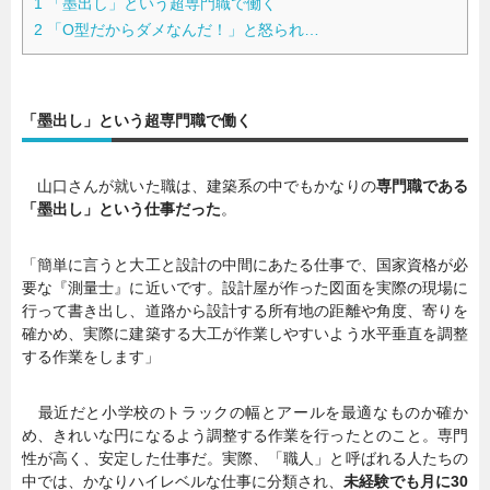
1
「墨出し」という超専門職で働く
2
「O型だからダメなんだ！」と怒られ…
「墨出し」という超専門職で働く
山口さんが就いた職は、建築系の中でもかなりの
専門職である
「墨出し」という仕事だった
。
「簡単に言うと大工と設計の中間にあたる仕事で、国家資格が必
要な『測量士』に近いです。設計屋が作った図面を実際の現場に
行って書き出し、道路から設計する所有地の距離や角度、寄りを
確かめ、実際に建築する大工が作業しやすいよう水平垂直を調整
する作業をします」
最近だと小学校のトラックの幅とアールを最適なものか確か
め、きれいな円になるよう調整する作業を行ったとのこと。専門
性が高く、安定した仕事だ。実際、「職人」と呼ばれる人たちの
中では、かなりハイレベルな仕事に分類され、
未経験でも月に30