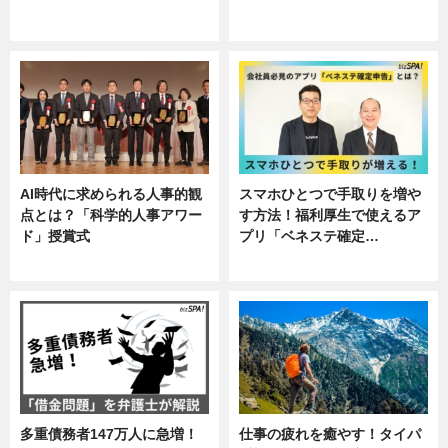
ニュース, 企業インタビュー, 暮ら
専門家インタビュー
し
AI時代に求められる人事的観
スマホひとつで手取りを増や
点とは？「科学的人事アワー
す方法！福利厚生で使えるア
ド」授賞式
プリ「ベネステ確定…
ニュース
企業インタビュー
多重債務者147万人に急増！
仕事の疲れを癒やす！タイパ