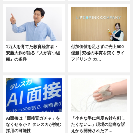
1万人を育てた教育経営者・
付加価値を足さずに売上500
安藤大作が語る『人が育つ組
億超│究極の本質を突く ライ
織』の条件
フドリンク カ…
ニュース
ニュース
AI面接は「面接官ガチャ」を
「小さな手に何度も針を刺し
なくせるか？ タレスカが挑む
たくない…」現場の悲痛な訴
採用の可能性
えから開発されたア…