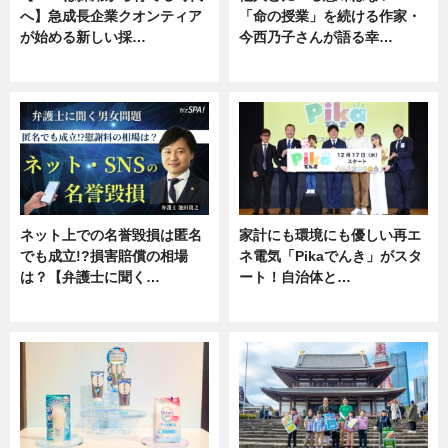
へ】急成長企業クオンティア
「命の授業」を続ける作家・
が始める新しい採…
今西乃子さんが語る幸…
ニュース
専門家インタビュー
ネット上での名誉毀損は匿名
家計にも環境にも優しい再エ
でも成立!?損害賠償の相場
ネ電気「Pikaでんき」がスタ
は？【弁護士に聞く…
ート！自治体と…
専門家インタビュー
ニュース