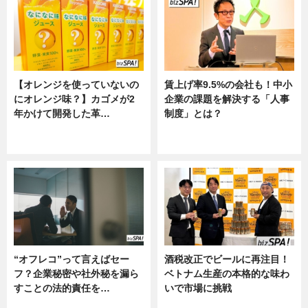
【オレンジを使っていないの
賃上げ率9.5%の会社も！中小
にオレンジ味？】カゴメが2
企業の課題を解決する「人事
年かけて開発した革…
制度」とは？
グルメ, ニュース, 企業インタビュ
ニュース
ー
“オフレコ”って言えばセー
酒税改正でビールに再注目！
フ？企業秘密や社外秘を漏ら
ベトナム生産の本格的な味わ
すことの法的責任を…
いで市場に挑戦