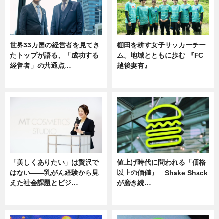
世界33カ国の経営者を見てき
棚田を耕す女子サッカーチー
たトップが語る、「成功する
ム。地域とともに歩む 『FC
経営者」の共通点…
越後妻有』
ニュース
ニュース
「美しくありたい」は贅沢で
値上げ時代に問われる「価格
はない――乳がん経験から見
以上の価値」 Shake Shack
えた社会課題とビジ…
が磨き続…
ニュース
ニュース