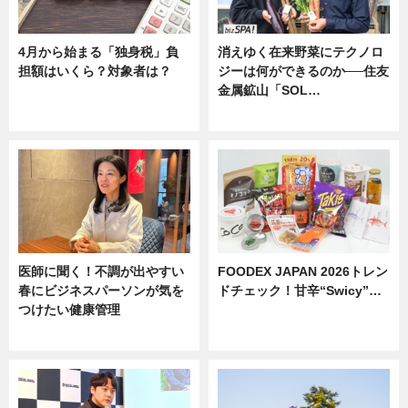
4月から始まる「独身税」負
消えゆく在来野菜にテクノロ
担額はいくら？対象者は？
ジーは何ができるのか──住友
金属鉱山「SOL…
ニュース
ニュース
医師に聞く！不調が出やすい
FOODEX JAPAN 2026トレン
春にビジネスパーソンが気を
ドチェック！甘辛“Swicy”…
つけたい健康管理
ニュース
ニュース