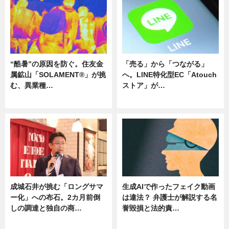
“酷暑”の原因を防ぐ。住友金
「売る」から「つながる」
属鉱山「SOLAMENT®」が挑
へ。LINE特化型EC「Atouch
む、異業種…
ストア」が…
ニュース
ニュース
成城石井が挑む「ロングサマ
生成AIで作ったフェイク動画
ー化」への布石。2カ月前倒
は違法？ 弁護士が解説する名
しの調達と独自の商…
誉毀損と法的責…
ニュース
ニュース