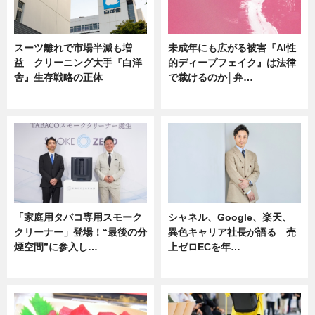
スーツ離れで市場半減も増
未成年にも広がる被害『AI性
益 クリーニング大手『白洋
的ディープフェイク』は法律
舍』生存戦略の正体
で裁けるのか│弁…
企業インタビュー
ニュース
「家庭用タバコ専用スモーク
シャネル、Google、楽天、
クリーナー」登場！“最後の分
異色キャリア社長が語る 売
煙空間”に参入し…
上ゼロECを年…
ニュース
ニュース