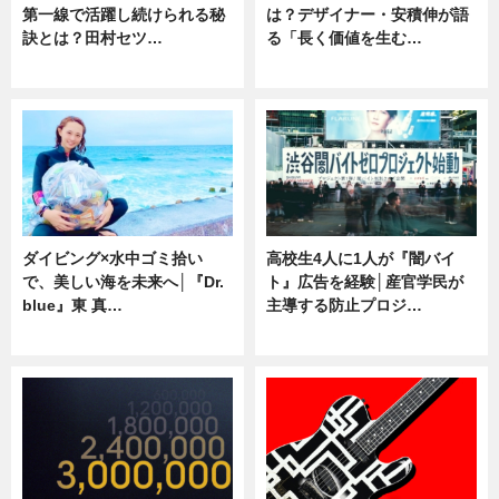
第一線で活躍し続けられる秘
は？デザイナー・安積伸が語
訣とは？田村セツ…
る「長く価値を生む…
専門家インタビュー
ニュース
ダイビング×水中ゴミ拾い
高校生4人に1人が『闇バイ
で、美しい海を未来へ│『Dr.
ト』広告を経験│産官学民が
blue』東 真…
主導する防止プロジ…
ニュース
ニュース