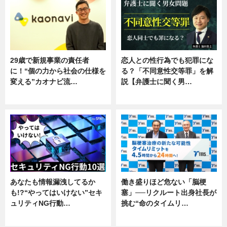
29歳で新規事業の責任者
恋人との性行為でも犯罪にな
に！“個の力から社会の仕様を
る？「不同意性交等罪」を解
変える”カオナビ流…
説【弁護士に聞く男…
企業インタビュー
専門家インタビュー
あなたも情報漏洩してるか
働き盛りほど危ない「脳梗
も!?“やってはいけない”セキ
塞」──リクルート出身社長が
ュリティNG行動…
挑む“命のタイムリ…
専門家インタビュー
企業インタビュー