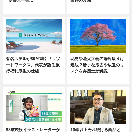
│伊藤太一著…
販路の常識
ニュース
ニュース
有名ホテルが80％割引『リゾ
花見や花火大会の場所取りは
ートワークス』代表が語る旅
違法？勝手な撤去や放置のリ
行福利厚生の仕組…
スクを弁護士が解説
ニュース
ニュース
88歳現役イラストレーターが
10年以上売れ続ける商品と