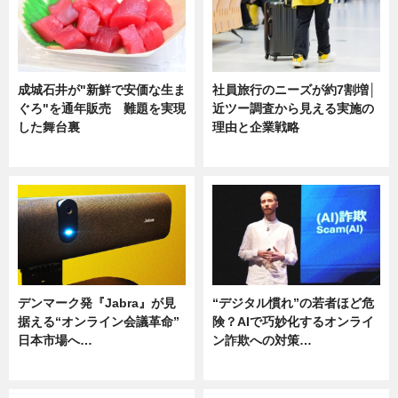
成城石井が"新鮮で安価な生ま
社員旅行のニーズが約7割増│
ぐろ"を通年販売 難題を実現
近ツー調査から見える実施の
した舞台裏
理由と企業戦略
ニュース
ニュース
デンマーク発『Jabra』が見
“デジタル慣れ”の若者ほど危
据える“オンライン会議革命”
険？AIで巧妙化するオンライ
日本市場へ…
ン詐欺への対策…
ニュース
ニュース