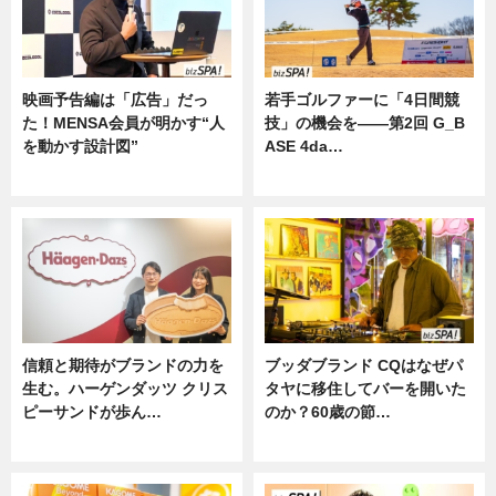
映画予告編は「広告」だっ
若手ゴルファーに「4日間競
た！MENSA会員が明かす“人
技」の機会を——第2回 G_B
を動かす設計図”
ASE 4da…
ニュース
ニュース
信頼と期待がブランドの力を
ブッダブランド CQはなぜパ
生む。ハーゲンダッツ クリス
タヤに移住してバーを開いた
ピーサンドが歩ん…
のか？60歳の節…
ニュース
ニュース