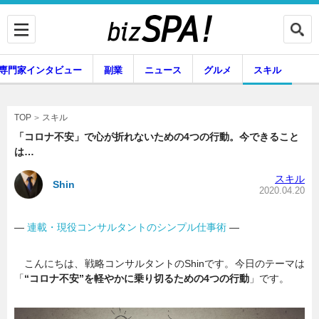
専門家インタビュー
副業
ニュース
グルメ
スキル
スキル
TOP
「コロナ不安」で心が折れないための4つの行動。今できること
は…
企業インタビュー
専門家インタビュー
スキル
Shin
2020.04.20
―
連載・現役コンサルタントのシンプル仕事術
―
副業
ニュース
こんにちは、戦略コンサルタントのShinです。今日のテーマは
「
“コロナ不安”を軽やかに乗り切るための4つの行動
」です。
グルメ
スキル