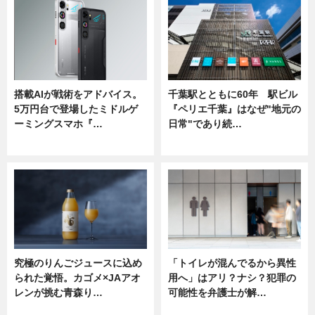
搭載AIが戦術をアドバイス。
千葉駅とともに60年 駅ビル
5万円台で登場したミドルゲ
『ペリエ千葉』はなぜ"地元の
ーミングスマホ『…
日常"であり続…
ニュース
ニュース
究極のりんごジュースに込め
「トイレが混んでるから異性
られた覚悟。カゴメ×JAアオ
用へ」はアリ？ナシ？犯罪の
レンが挑む青森り…
可能性を弁護士が解…
ニュース
ニュース, 専門家インタビュー