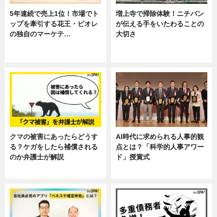
5年連続で売上1位！市場でト
増上寺で掃除体験！ニチバン
ップを牽引する花王・ビオレ
が伝える手をいたわることの
の独自のマーケテ…
大切さ
ニュース, 暮らし
ニュース, 企業インタビュー, 暮ら
し
クマの被害にあったらどうす
AI時代に求められる人事的観
る？ケガをしたら補償される
点とは？「科学的人事アワー
のか弁護士が解説
ド」授賞式
専門家インタビュー
ニュース