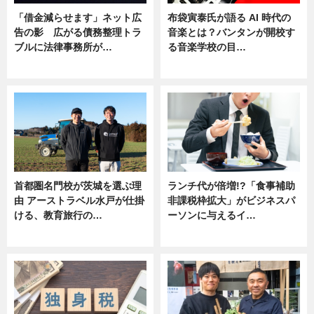
「借金減らせます」ネット広
布袋寅泰氏が語る AI 時代の
告の影 広がる債務整理トラ
音楽とは？バンタンが開校す
ブルに法律事務所が…
る音楽学校の目…
ニュース
ニュース
首都圏名門校が茨城を選ぶ理
ランチ代が倍増!?「食事補助
由 アーストラベル水戸が仕掛
非課税枠拡大」がビジネスパ
ける、教育旅行の…
ーソンに与えるイ…
ニュース
ニュース