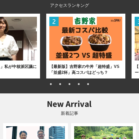
アクセスランキング
た」私が中核派区議に
【最新版】吉野家の牛丼「超特盛」VS
【
「並盛2杯」高コスパはどっち？
ー
新着記事