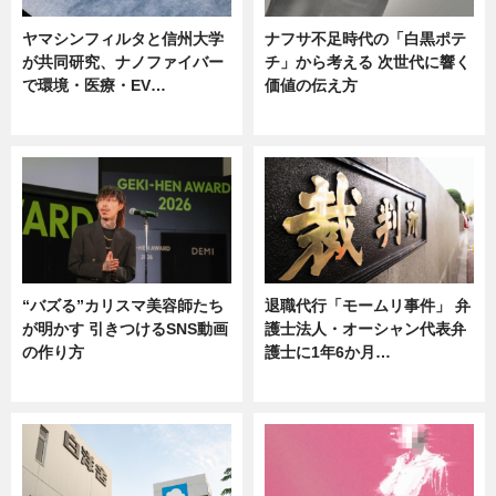
ヤマシンフィルタと信州大学
ナフサ不足時代の「白黒ポテ
が共同研究、ナノファイバー
チ」から考える 次世代に響く
で環境・医療・EV…
価値の伝え方
ニュース
ニュース
“バズる”カリスマ美容師たち
退職代行「モームリ事件」 弁
が明かす 引きつけるSNS動画
護士法人・オーシャン代表弁
の作り方
護士に1年6か月…
ニュース
ニュース