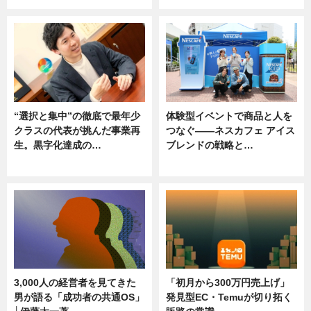
“選択と集中”の徹底で最年少
体験型イベントで商品と人を
クラスの代表が挑んだ事業再
つなぐ――ネスカフェ アイス
生。黒字化達成の…
ブレンドの戦略と…
ニュース
ニュース
3,000人の経営者を見てきた
「初月から300万円売上げ」
男が語る「成功者の共通OS」
発見型EC・Temuが切り拓く