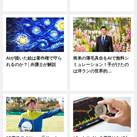
ニュース
ニュース
AIが描いた絵は著作権で守ら
将来の薄毛具合をAIで無料シ
れるのか？│弁護士が解説
ミュレーション！手がけたの
は洋ランの世界的…
ニュース
ニュース
sponsored by 河野メリクロン