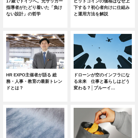
17歳でドイツへ。元サッカー
ビットコインの価格はなぜ上
指導者がたどり着いた「負け
下する？初心者向けに仕組み
ない設計」の哲学
と運用方法を解説
ニュース
ニュース
HR EXPO主催者が語る 総
ドローンが空のインフラにな
務・人事・教育の最新トレン
る未来 仕事と暮らしはどう
ドとは？
変わる？│ブルーイ…
ニュース
ニュース