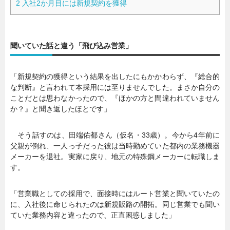
2
入社2か月目には新規契約を獲得
聞いていた話と違う「飛び込み営業」
「新規契約の獲得という結果を出したにもかかわらず、『総合的
な判断』と言われて本採用には至りませんでした。まさか自分の
ことだとは思わなかったので、『ほかの方と間違われていません
か？』と聞き返したほとです」
そう話すのは、田端佑都さん（仮名・33歳）。今から4年前に
父親が倒れ、一人っ子だった彼は当時勤めていた都内の業務機器
メーカーを退社。実家に戻り、地元の特殊鋼メーカーに転職しま
す。
「営業職としての採用で、面接時にはルート営業と聞いていたの
に、入社後に命じられたのは新規販路の開拓。同じ営業でも聞い
ていた業務内容と違ったので、正直困惑しました」