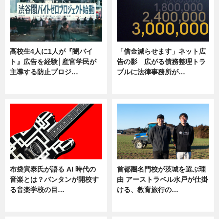
高校生4人に1人が『闇バイ
「借金減らせます」ネット広
ト』広告を経験│産官学民が
告の影 広がる債務整理トラ
主導する防止プロジ…
ブルに法律事務所が…
ニュース
ニュース
布袋寅泰氏が語る AI 時代の
首都圏名門校が茨城を選ぶ理
音楽とは？バンタンが開校す
由 アーストラベル水戸が仕掛
る音楽学校の目…
ける、教育旅行の…
ニュース
ニュース