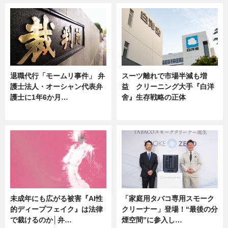
退職代行「モームリ事件」 弁
スーツ離れで市場半減も増
護士法人・オーシャン代表弁
益 クリーニング大手『白洋
護士に1年6か月…
舍』生存戦略の正体
ニュース
企業インタビュー
未成年にも広がる被害『AI性
「家庭用タバコ専用スモーク
的ディープフェイク』は法律
クリーナー」登場！“最後の分
で裁けるのか│弁…
煙空間”に参入し…