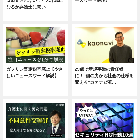
は済まされない！どんな罪に
ースワード解説】
なるか弁護士に聞い…
ニュース
専門家インタビュー
ガソリン暫定税率廃止【やさ
29歳で新規事業の責任者
しいニュースワード解説】
に！“個の力から社会の仕様を
変える”カオナビ流…
ニュース
企業インタビュー