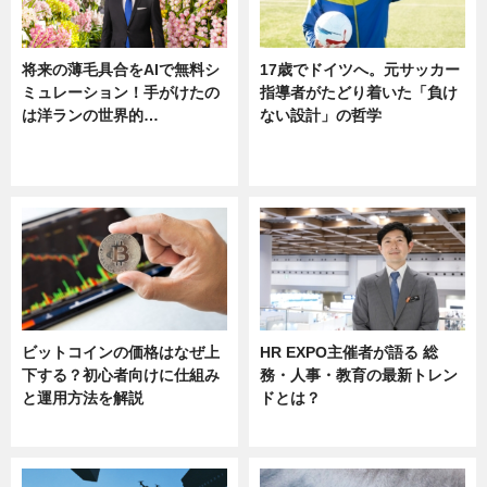
将来の薄毛具合をAIで無料シ
17歳でドイツへ。元サッカー
ミュレーション！手がけたの
指導者がたどり着いた「負け
は洋ランの世界的…
ない設計」の哲学
ニュース
ニュース
sponsored by 河野メリクロン
ビットコインの価格はなぜ上
HR EXPO主催者が語る 総
下する？初心者向けに仕組み
務・人事・教育の最新トレン
と運用方法を解説
ドとは？
ニュース
ニュース