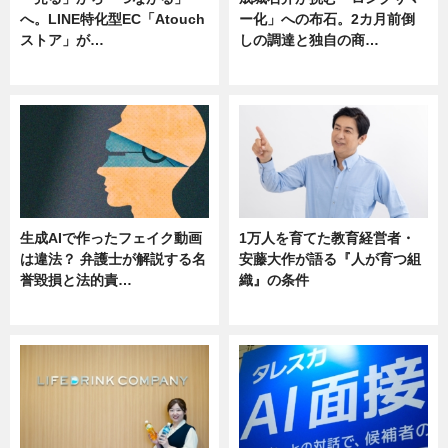
へ。LINE特化型EC「Atouch
ー化」への布石。2カ月前倒
ストア」が…
しの調達と独自の商…
ニュース
ニュース
生成AIで作ったフェイク動画
1万人を育てた教育経営者・
は違法？ 弁護士が解説する名
安藤大作が語る『人が育つ組
誉毀損と法的責…
織』の条件
ニュース
ニュース