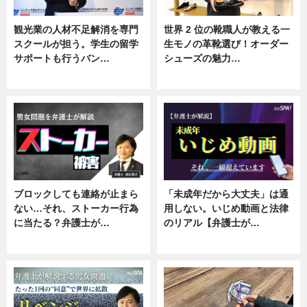
観光業の人材不足解消を専門
世界 2 位の靴職人が教える一
スクールが担う。学生の留学
生モノの革靴選び！オーダー
サポートも行うバン…
シューズの魅力…
ニュース, 企業インタビュー
ニュース, 専門家インタビュー
ブロックしても連絡が止まら
「未成年だから大丈夫」は通
ない…それ、ストーカー行為
用しない。いじめ動画と法律
に当たる？弁護士が…
のリアル【弁護士が…
ニュース, 専門家インタビュー
ニュース, 専門家インタビュー