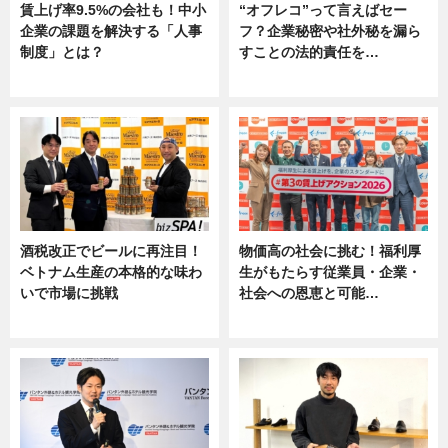
賃上げ率9.5%の会社も！中小
“オフレコ”って言えばセー
企業の課題を解決する「人事
フ？企業秘密や社外秘を漏ら
制度」とは？
すことの法的責任を…
ニュース
ニュース, 専門家インタビュー
酒税改正でビールに再注目！
物価高の社会に挑む！福利厚
ベトナム生産の本格的な味わ
生がもたらす従業員・企業・
いで市場に挑戦
社会への恩恵と可能…
ニュース
ニュース