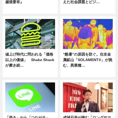
越後妻有』
えた社会課題とビジ…
ニュース
ニュース
値上げ時代に問われる「価格
“酷暑”の原因を防ぐ。住友金
以上の価値」 Shake Shack
属鉱山「SOLAMENT®」が挑
が磨き続…
む、異業種…
ニュース
ニュース
「売る」から「つながる」
成城石井が挑む「ロングサマ