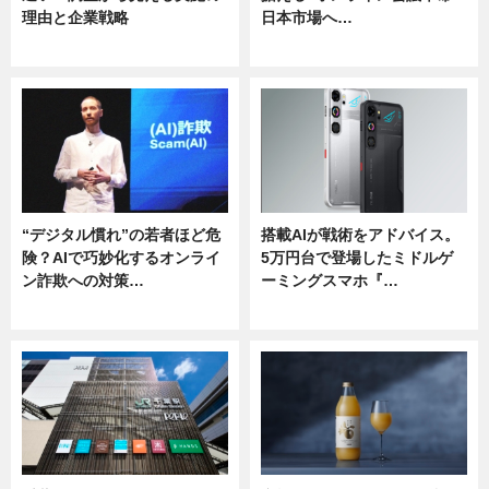
理由と企業戦略
日本市場へ…
ニュース
ニュース
“デジタル慣れ”の若者ほど危
搭載AIが戦術をアドバイス。
険？AIで巧妙化するオンライ
5万円台で登場したミドルゲ
ン詐欺への対策…
ーミングスマホ『…
ニュース
ニュース