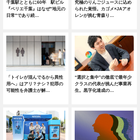
千葉駅とともに60年 駅ビル
究極のりんごジュースに込め
『ペリエ千葉』はなぜ"地元の
られた覚悟。カゴメ×JAアオ
日常"であり続…
レンが挑む青森り…
ニュース
ニュース
「トイレが混んでるから異性
“選択と集中”の徹底で最年少
用へ」はアリ？ナシ？犯罪の
クラスの代表が挑んだ事業再
可能性を弁護士が解…
生。黒字化達成の…
ニュース, 専門家インタビュー
ニュース