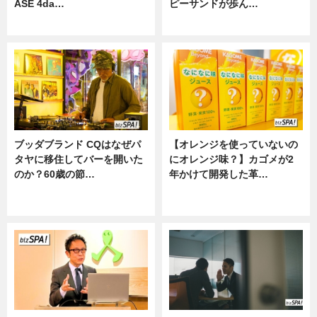
ASE 4da…
ピーサンドが歩ん…
ニュース
ニュース
ブッダブランド CQはなぜパ
【オレンジを使っていないの
タヤに移住してバーを開いた
にオレンジ味？】カゴメが2
のか？60歳の節…
年かけて開発した革…
ニュース
グルメ, ニュース, 企業インタビュ
ー