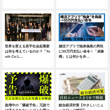
専門家インタビュー
暮らし
世界を変える若手社会起業家
婚活アプリで独身偽装の男性
は何を考えているのか？「Yo
に55万円支払い命令！「貞操
uth Co:L…
権」とは何かを弁…
スキル
専門家インタビュー
急増中の「爆破予告」冗談で
総合経済対策【やさしいニュ