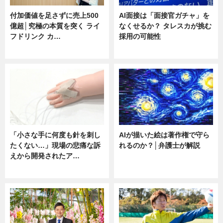
付加価値を足さずに売上500
AI面接は「面接官ガチャ」を
億超│究極の本質を突く ライ
なくせるか？ タレスカが挑む
フドリンク カ…
採用の可能性
ニュース
ニュース
「小さな手に何度も針を刺し
AIが描いた絵は著作権で守ら
たくない…」現場の悲痛な訴
れるのか？│弁護士が解説
えから開発されたア…
ニュース
ニュース