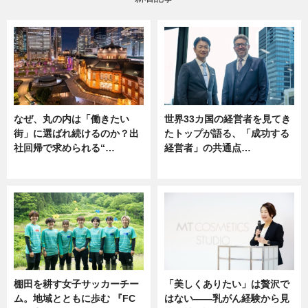
なぜ、丸の内は「働きたい
世界33カ国の経営者を見てき
街」に選ばれ続けるのか？出
たトップが語る、「成功する
社回帰で求められる“…
経営者」の共通点…
ニュース
ニュース
棚田を耕す女子サッカーチー
「美しくありたい」は贅沢で
ム。地域とともに歩む 『FC
はない――乳がん経験から見