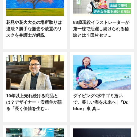
花見や花火大会の場所取りは
88歳現役イラストレーターが
違法？勝手な撤去や放置のリ
第一線で活躍し続けられる秘
スクを弁護士が解説
訣とは？田村セツ…
ニュース
専門家インタビュー
10年以上売れ続ける商品と
ダイビング×水中ゴミ拾い
は？デザイナー・安積伸が語
で、美しい海を未来へ│『Dr.
る「長く価値を生む…
blue』東 真…
ニュース
ニュース