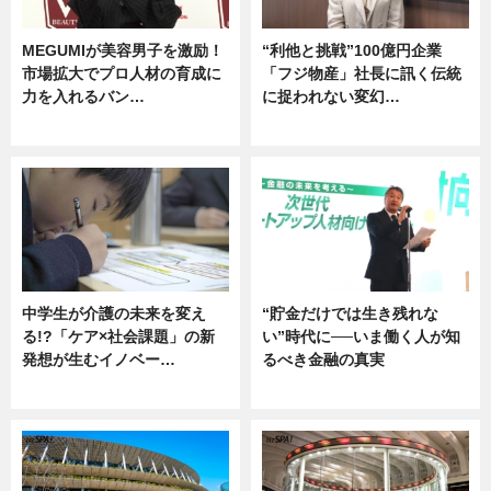
MEGUMIが美容男子を激励！
“利他と挑戦”100億円企業
市場拡大でプロ人材の育成に
「フジ物産」社長に訊く伝統
力を入れるバン…
に捉われない変幻…
企業インタビュー
ニュース
中学生が介護の未来を変え
“貯金だけでは生き残れな
る!?「ケア×社会課題」の新
い”時代に──いま働く人が知
発想が生むイノベー…
るべき金融の真実
ニュース
企業インタビュー