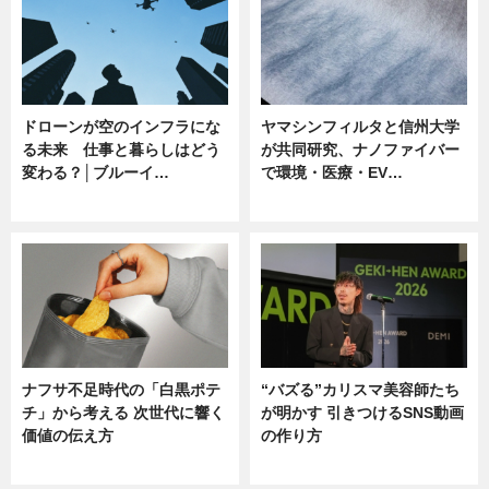
ドローンが空のインフラにな
ヤマシンフィルタと信州大学
る未来 仕事と暮らしはどう
が共同研究、ナノファイバー
変わる？│ブルーイ…
で環境・医療・EV…
ニュース
ニュース
ナフサ不足時代の「白黒ポテ
“バズる”カリスマ美容師たち
チ」から考える 次世代に響く
が明かす 引きつけるSNS動画
価値の伝え方
の作り方
ニュース
ニュース