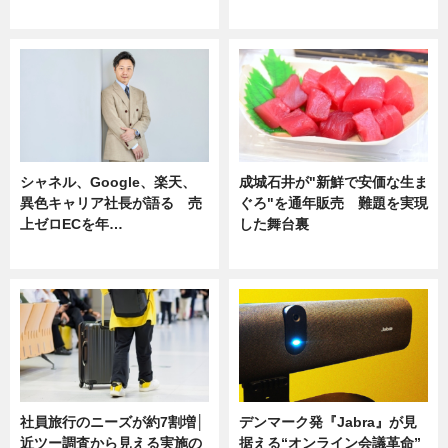
ニュース
ニュース
シャネル、Google、楽天、
成城石井が"新鮮で安価な生ま
異色キャリア社長が語る 売
ぐろ"を通年販売 難題を実現
上ゼロECを年…
した舞台裏
ニュース
ニュース
社員旅行のニーズが約7割増│
デンマーク発『Jabra』が見
近ツー調査から見える実施の
据える“オンライン会議革命”