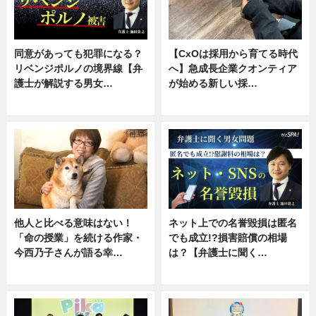
同意があっても犯罪になる？
【CxOは採用から育てる時代
リベンジポルノの境界線【弁
へ】急成長企業クオンティア
護士が解説する男女…
が始める新しい採…
専門家インタビュー
ニュース
他人と比べる意味はない！
ネット上での名誉毀損は匿名
「命の授業」を続ける作家・
でも成立!?損害賠償の相場
今西乃子さんが語る幸…
は？【弁護士に聞く…
専門家インタビュー
専門家インタビュー