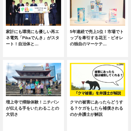
家計にも環境にも優しい再エ
5年連続で売上1位！市場でト
ネ電気「Pikaでんき」がスタ
ップを牽引する花王・ビオレ
ート！自治体と…
の独自のマーケテ…
ニュース
ニュース, 暮らし
増上寺で掃除体験！ニチバン
クマの被害にあったらどうす
が伝える手をいたわることの
る？ケガをしたら補償される
大切さ
のか弁護士が解説
ニュース, 企業インタビュー, 暮ら
専門家インタビュー
し