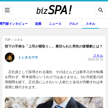
専門家インタビュー
副業
ニュース
グルメ
スキル
スキル
TOP
部下の手柄を「上司が横取り」。裏切られた男性の復讐劇とは？
スキル
トシタカマサ
企業インタビュー
専門家インタビュー
2020.04.10
正社員として採用される場合、そのほとんどは新卒入社や転職
を問わず、即本採用というわけではありません。3か月程度の試
副業
ニュース
用期間を経て、正社員にふさわいい人材だと会社が判断すれば本
採用に移行されます。
グルメ
スキル