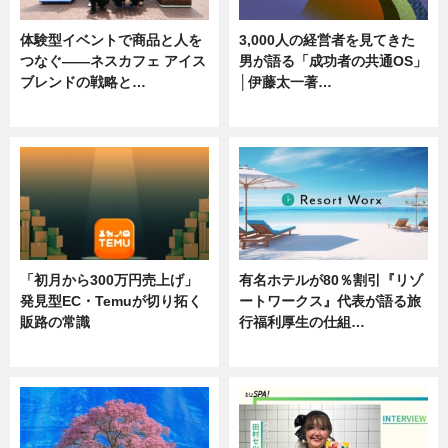
体験型イベントで商品と人を
3,000人の経営者を見てきた
つなぐ――ネスカフェ アイス
男が語る「成功者の共通OS」
ブレンドの戦略と…
│伊藤太一著…
ニュース
ニュース
「初月から300万円売上げ」
有名ホテルが80％割引『リゾ
発見型EC・Temuが切り拓く
ートワークス』代表が語る旅
販路の常識
行福利厚生の仕組…
ニュース
ニュース