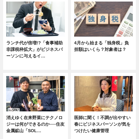
ランチ代が倍増!?「食事補助
4月から始まる「独身税」負
非課税枠拡大」がビジネスパ
担額はいくら？対象者は？
ーソンに与えるイ…
ニュース
ニュース
消えゆく在来野菜にテクノロ
医師に聞く！不調が出やすい
ジーは何ができるのか──住友
春にビジネスパーソンが気を
金属鉱山「SOL…
つけたい健康管理