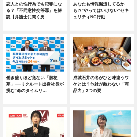
恋人との性行為でも犯罪にな
あなたも情報漏洩してるか
る？「不同意性交等罪」を解
も!?“やってはいけない”セキ
説【弁護士に聞く男…
ュリティNG行動…
専門家インタビュー
専門家インタビュー
働き盛りほど危ない「脳梗
成城石井の冬がひと味違うワ
塞」──リクルート出身社長が
ケとは？他社が敵わない「商
挑む“命のタイムリ…
品力」2つの要
企業インタビュー
グルメ