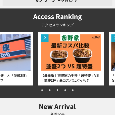
アクセスランキング
盛」と「並盛2杯」
【最新版】吉野家の牛丼「超特盛」VS
「
パ？
「並盛2杯」高コスパはどっち？
な
新着記事