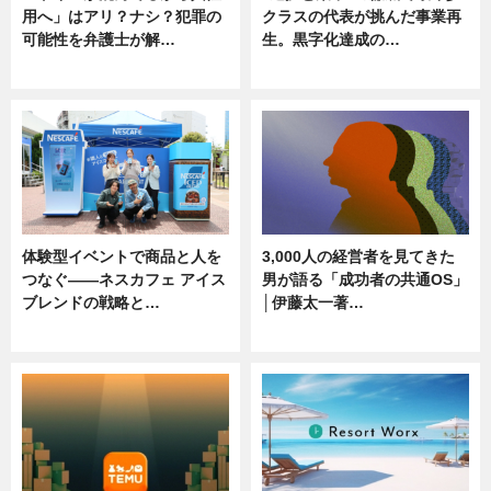
用へ」はアリ？ナシ？犯罪の
クラスの代表が挑んだ事業再
可能性を弁護士が解…
生。黒字化達成の…
ニュース, 専門家インタビュー
ニュース
体験型イベントで商品と人を
3,000人の経営者を見てきた
つなぐ――ネスカフェ アイス
男が語る「成功者の共通OS」
ブレンドの戦略と…
│伊藤太一著…
ニュース
ニュース