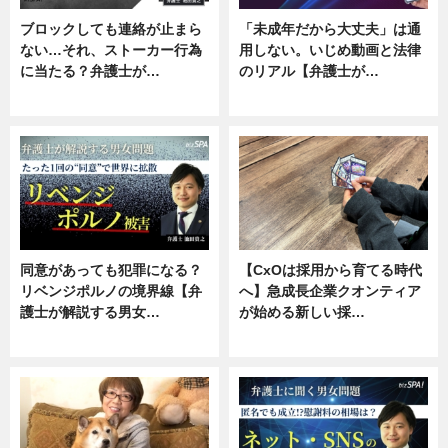
ブロックしても連絡が止まら
「未成年だから大丈夫」は通
ない…それ、ストーカー行為
用しない。いじめ動画と法律
に当たる？弁護士が…
のリアル【弁護士が…
ニュース, 専門家インタビュー
ニュース, 専門家インタビュー
同意があっても犯罪になる？
【CxOは採用から育てる時代
リベンジポルノの境界線【弁
へ】急成長企業クオンティア
護士が解説する男女…
が始める新しい採…
専門家インタビュー
ニュース