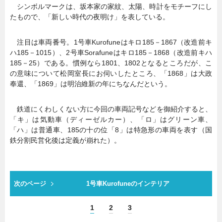
シンボルマークは、坂本家の家紋、太陽、時計をモチーフにし
たもので、「新しい時代の夜明け」を表している。
注目は車両番号。1号車Kurofuneはキロ185－1867（改造前キ
ハ185－1015）、2号車Sorafuneはキロ185－1868（改造前キハ
185－25）である。慣例なら1801、1802となるところだが、こ
の意味について松岡室長にお伺いしたところ、「1868」は大政
奉還、「1869」は明治維新の年にちなんだという。
鉄道にくわしくない方に今回の車両記号などを御紹介すると、
「キ」は気動車（ディーゼルカー）、「ロ」はグリーン車、
「ハ」は普通車、185の十の位「8」は特急形の車両を表す（国
鉄分割民営化後は定義が崩れた）。
次のページ
1号車Kurofuneのインテリア
1
2
3