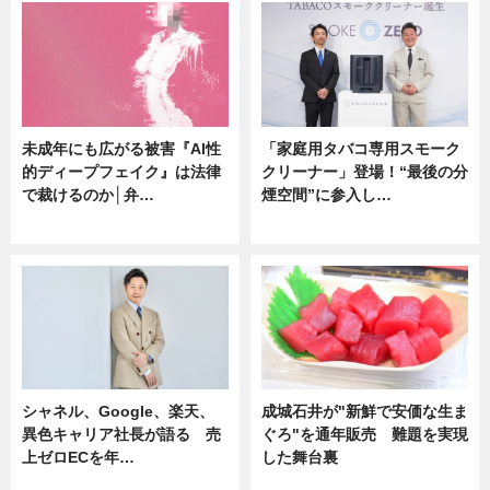
未成年にも広がる被害『AI性
「家庭用タバコ専用スモーク
的ディープフェイク』は法律
クリーナー」登場！“最後の分
で裁けるのか│弁…
煙空間”に参入し…
ニュース
ニュース
シャネル、Google、楽天、
成城石井が"新鮮で安価な生ま
異色キャリア社長が語る 売
ぐろ"を通年販売 難題を実現
上ゼロECを年…
した舞台裏
ニュース
ニュース