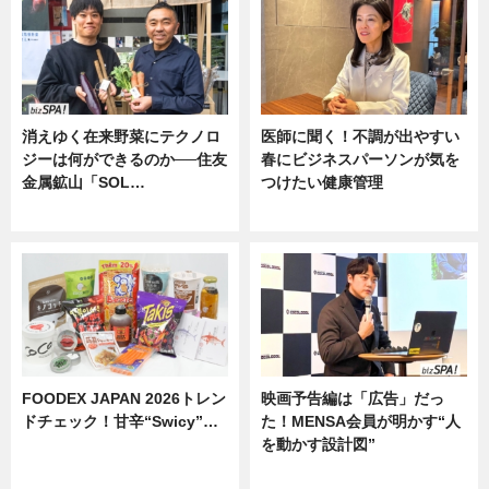
消えゆく在来野菜にテクノロ
医師に聞く！不調が出やすい
ジーは何ができるのか──住友
春にビジネスパーソンが気を
金属鉱山「SOL…
つけたい健康管理
ニュース
ニュース
FOODEX JAPAN 2026トレン
映画予告編は「広告」だっ
ドチェック！甘辛“Swicy”…
た！MENSA会員が明かす“人
を動かす設計図”
ニュース
ニュース