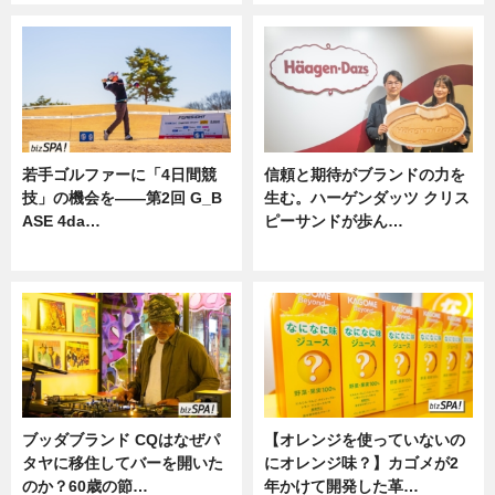
若手ゴルファーに「4日間競
信頼と期待がブランドの力を
技」の機会を——第2回 G_B
生む。ハーゲンダッツ クリス
ASE 4da…
ピーサンドが歩ん…
ニュース
ニュース
ブッダブランド CQはなぜパ
【オレンジを使っていないの
タヤに移住してバーを開いた
にオレンジ味？】カゴメが2
のか？60歳の節…
年かけて開発した革…