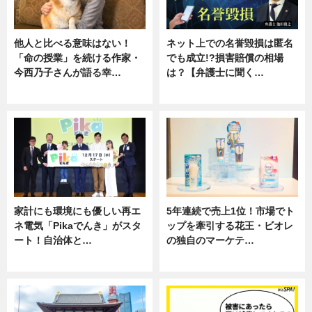
他人と比べる意味はない！
ネット上での名誉毀損は匿名
「命の授業」を続ける作家・
でも成立!?損害賠償の相場
今西乃子さんが語る幸…
は？【弁護士に聞く…
専門家インタビュー
専門家インタビュー
家計にも環境にも優しい再エ
5年連続で売上1位！市場でト
ネ電気「Pikaでんき」がスタ
ップを牽引する花王・ビオレ
ート！自治体と…
の独自のマーケテ…
ニュース
ニュース, 暮らし