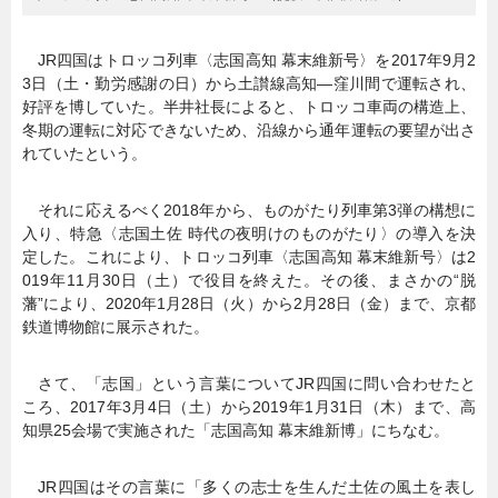
JR四国はトロッコ列車〈志国高知 幕末維新号〉を2017年9月2
3日（土・勤労感謝の日）から土讃線高知―窪川間で運転され、
好評を博していた。半井社長によると、トロッコ車両の構造上、
冬期の運転に対応できないため、沿線から通年運転の要望が出さ
れていたという。
それに応えるべく2018年から、ものがたり列車第3弾の構想に
入り、特急〈志国土佐 時代の夜明けのものがたり〉の導入を決
定した。これにより、トロッコ列車〈志国高知 幕末維新号〉は2
019年11月30日（土）で役目を終えた。その後、まさかの“脱
藩”により、2020年1月28日（火）から2月28日（金）まで、京都
鉄道博物館に展示された。
さて、「志国」という言葉についてJR四国に問い合わせたと
ころ、2017年3月4日（土）から2019年1月31日（木）まで、高
知県25会場で実施された「志国高知 幕末維新博」にちなむ。
JR四国はその言葉に「多くの志士を生んだ土佐の風土を表し