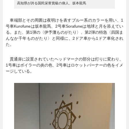
高知県が誇る国民栄誉賞級の偉人、坂本龍馬
車端部とその周囲は夜明けを表すブルー系のカラーを用い、1
号車Kurofuneは坂本龍馬、2号車Sorafuneは地球と月を添えてい
る。また、第1弾の〈伊予灘ものがたり〉、第2弾の特急〈四国ま
んなか千年ものがたり〉と同様に、2ドア車から1ドア車化され
た。
貫通扉に設置されていたヘッドマークの部分は灯りに変わり、
1号車はボイラーの炎の色、2号車はロケットバーナーの色をイメ
ージしている。