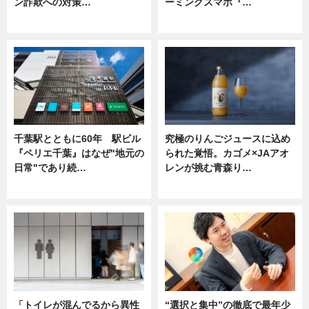
ン詐欺への対策…
ーミングスマホ『…
ニュース
ニュース
千葉駅とともに60年 駅ビル
究極のりんごジュースに込め
『ペリエ千葉』はなぜ"地元の
られた覚悟。カゴメ×JAアオ
日常"であり続…
レンが挑む青森り…
ニュース
ニュース
「トイレが混んでるから異性
“選択と集中”の徹底で最年少