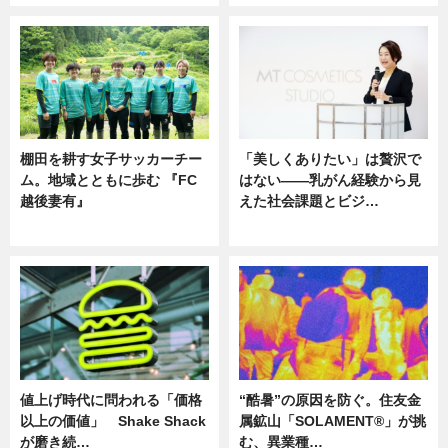
棚田を耕す女子サッカーチー
「美しくありたい」は贅沢で
ム。地域とともに歩む 『FC
はない――乳がん経験から見
越後妻有』
えた社会課題とビジ…
ニュース
ニュース
値上げ時代に問われる「価格
“酷暑”の原因を防ぐ。住友金
以上の価値」 Shake Shack
属鉱山「SOLAMENT®」が挑
が磨き続…
む、異業種…