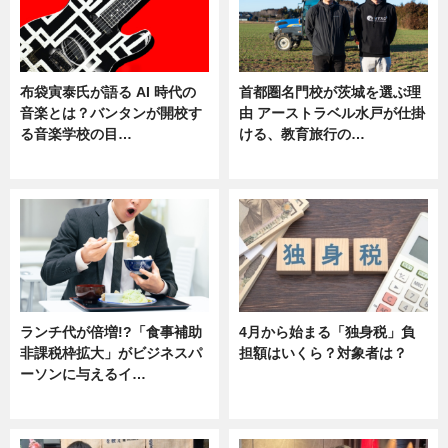
布袋寅泰氏が語る AI 時代の
首都圏名門校が茨城を選ぶ理
音楽とは？バンタンが開校す
由 アーストラベル水戸が仕掛
る音楽学校の目…
ける、教育旅行の…
ニュース
ニュース
ランチ代が倍増!?「食事補助
4月から始まる「独身税」負
非課税枠拡大」がビジネスパ
担額はいくら？対象者は？
ーソンに与えるイ…
ニュース
ニュース