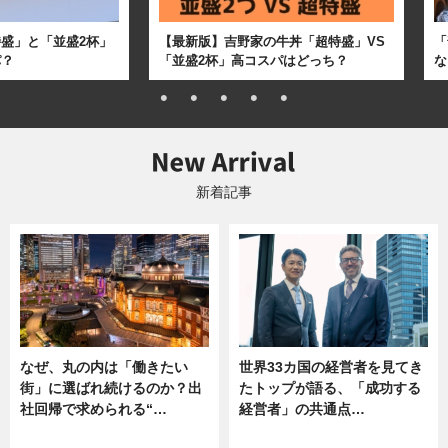
盛」と「並盛2杯」
【最新版】吉野家の牛丼「超特盛」VS
「
パ？
「並盛2杯」高コスパはどっち？
な
新着記事
なぜ、丸の内は「働きたい
世界33カ国の経営者を見てき
街」に選ばれ続けるのか？出
たトップが語る、「成功する
社回帰で求められる“…
経営者」の共通点…
ニュース
ニュース