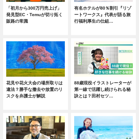
「初月から300万円売上げ」
有名ホテルが80％割引『リゾ
発見型EC・Temuが切り拓く
ートワークス』代表が語る旅
販路の常識
行福利厚生の仕組…
ニュース
ニュース
花見や花火大会の場所取りは
88歳現役イラストレーターが
違法？勝手な撤去や放置のリ
第一線で活躍し続けられる秘
スクを弁護士が解説
訣とは？田村セツ…
ニュース
専門家インタビュー