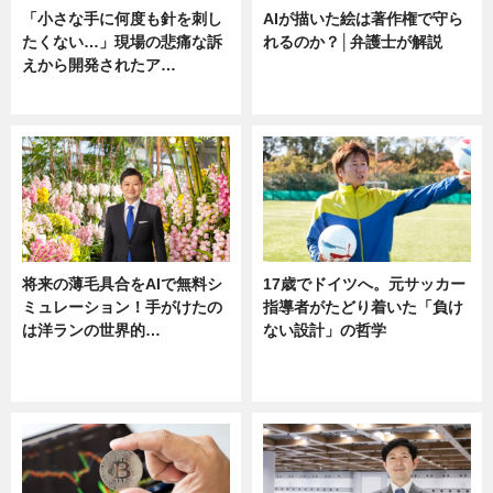
「小さな手に何度も針を刺し
AIが描いた絵は著作権で守ら
たくない…」現場の悲痛な訴
れるのか？│弁護士が解説
えから開発されたア…
ニュース
ニュース
将来の薄毛具合をAIで無料シ
17歳でドイツへ。元サッカー
ミュレーション！手がけたの
指導者がたどり着いた「負け
は洋ランの世界的…
ない設計」の哲学
ニュース
ニュース
sponsored by 河野メリクロン