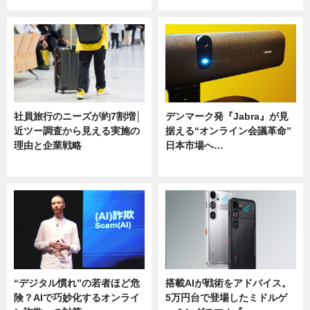
社員旅行のニーズが約7割増│
デンマーク発『Jabra』が見
近ツー調査から見える実施の
据える“オンライン会議革命”
理由と企業戦略
日本市場へ…
ニュース
ニュース
“デジタル慣れ”の若者ほど危
搭載AIが戦術をアドバイス。
険？AIで巧妙化するオンライ
5万円台で登場したミドルゲ