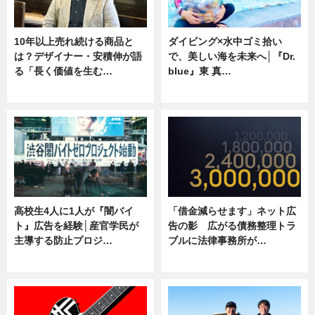
10年以上売れ続ける商品と
ダイビング×水中ゴミ拾い
は？デザイナー・安積伸が語
で、美しい海を未来へ│『Dr.
る「長く価値を生む…
blue』東 真…
ニュース
ニュース
高校生4人に1人が『闇バイ
「借金減らせます」ネット広
ト』広告を経験│産官学民が
告の影 広がる債務整理トラ
主導する防止プロジ…
ブルに法律事務所が…
ニュース
ニュース