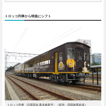
トロッコ列車から特急にシフト
トロッコ列車〈志国高知 幕末維新号〉（提供：四国旅客鉄道）