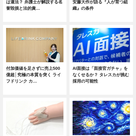
は違法？ 弁護士が解説する名
安藤大作が語る『人が育つ組
誉毀損と法的責…
織』の条件
ニュース
ニュース
付加価値を足さずに売上500
AI面接は「面接官ガチャ」を
億超│究極の本質を突く ライ
なくせるか？ タレスカが挑む
フドリンク カ…
採用の可能性
ニュース
ニュース