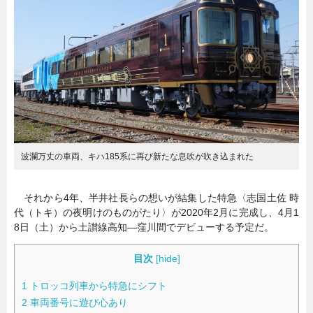
暮らし
エンタメ
連載一覧
波瀾万丈の車両、キハ185系に再び新たな息吹が吹き込まれた
それから4年、半井社長らの想いが結集した特急〈志国土佐 時
代（トキ）の夜明けのものがたり〉が2020年2月に完成し、4月1
8日（土）から土讃線高知―窪川間でデビューする予定だ。
目次
[
hide
]
1
トロッコ列車から特急にシフト
2
車両番号に遊び心あり