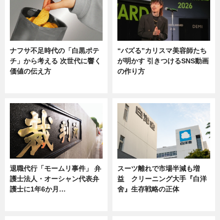
ナフサ不足時代の「白黒ポテ
“バズる”カリスマ美容師たち
チ」から考える 次世代に響く
が明かす 引きつけるSNS動画
価値の伝え方
の作り方
ニュース
ニュース
退職代行「モームリ事件」 弁
スーツ離れで市場半減も増
護士法人・オーシャン代表弁
益 クリーニング大手『白洋
護士に1年6か月…
舍』生存戦略の正体
ニュース
企業インタビュー