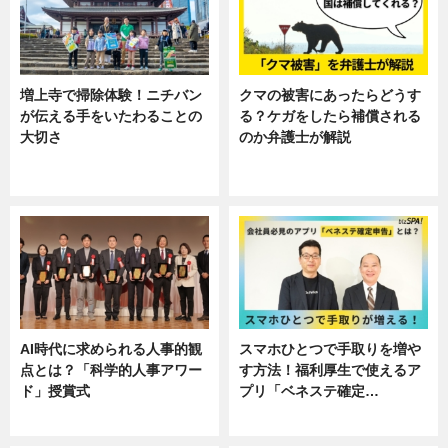
増上寺で掃除体験！ニチバン
クマの被害にあったらどうす
が伝える手をいたわることの
る？ケガをしたら補償される
大切さ
のか弁護士が解説
ニュース, 企業インタビュー, 暮ら
専門家インタビュー
し
AI時代に求められる人事的観
スマホひとつで手取りを増や
点とは？「科学的人事アワー
す方法！福利厚生で使えるア
ド」授賞式
プリ「ベネステ確定…
ニュース
企業インタビュー