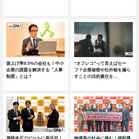
ニュース
グルメ, ニュース, 企業インタビュ
ー
賃上げ率9.5%の会社も！中小
“オフレコ”って言えばセー
企業の課題を解決する「人事
フ？企業秘密や社外秘を漏ら
制度」とは？
すことの法的責任を…
ニュース
ニュース, 専門家インタビュー
酒税改正でビールに再注目！
物価高の社会に挑む！福利厚