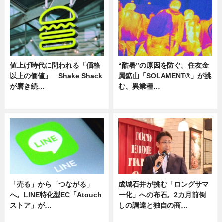
値上げ時代に問われる「価格
“酷暑”の原因を防ぐ。住友金
以上の価値」 Shake Shack
属鉱山「SOLAMENT®」が挑
が磨き続…
む、異業種…
ニュース
ニュース
「売る」から「つながる」
成城石井が挑む「ロングサマ
へ。LINE特化型EC「Atouch
ー化」への布石。2カ月前倒
ストア」が…
しの調達と独自の商…
ニュース
ニュース