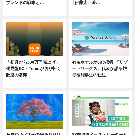
ブレンドの戦略と…
│伊藤太一著…
ニュース
ニュース
「初月から300万円売上げ」
有名ホテルが80％割引『リゾ
発見型EC・Temuが切り拓く
ートワークス』代表が語る旅
販路の常識
行福利厚生の仕組…
ニュース
ニュース
花見や花火大会の場所取りは
88歳現役イラストレーターが