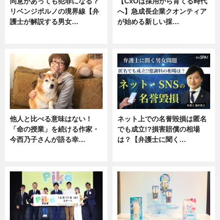
同意があっても犯罪になる？
【CxOは採用から育てる時代
リベンジポルノの境界線【弁
へ】急成長企業クオンティア
護士が解説する男女…
が始める新しい採…
専門家インタビュー
ニュース
他人と比べる意味はない！
ネット上での名誉毀損は匿名
「命の授業」を続ける作家・
でも成立!?損害賠償の相場
今西乃子さんが語る幸…
は？【弁護士に聞く…
専門家インタビュー
専門家インタビュー