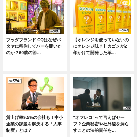
ブッダブランド CQはなぜパ
【オレンジを使っていないの
タヤに移住してバーを開いた
にオレンジ味？】カゴメが2
のか？60歳の節…
年かけて開発した革…
ニュース
グルメ, ニュース, 企業インタビュ
ー
賃上げ率9.5%の会社も！中小
“オフレコ”って言えばセー
企業の課題を解決する「人事
フ？企業秘密や社外秘を漏ら
制度」とは？
すことの法的責任を…