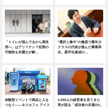
ニュース
ニュース
「トイレが混んでるから異性
“選択と集中”の徹底で最年少
用へ」はアリ？ナシ？犯罪の
クラスの代表が挑んだ事業再
可能性を弁護士が解…
生。黒字化達成の…
ニュース, 専門家インタビュー
ニュース
体験型イベントで商品と人を
3,000人の経営者を見てきた
つなぐ――ネスカフェ アイス
男が語る「成功者の共通OS」