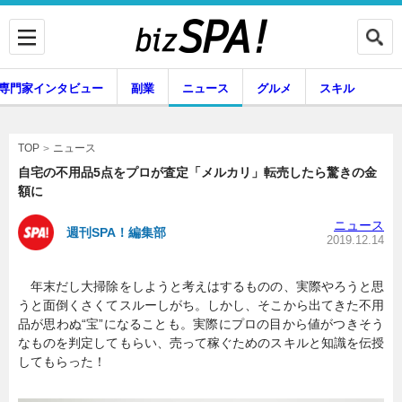
専門家インタビュー
副業
ニュース
グルメ
スキル
ニュース
TOP
自宅の不用品5点をプロが査定「メルカリ」転売したら驚きの金
額に
企業インタビュー
専門家インタビュー
ニュース
週刊SPA！編集部
2019.12.14
年末だし大掃除をしようと考えはするものの、実際やろうと思
副業
ニュース
うと面倒くさくてスルーしがち。しかし、そこから出てきた不用
品が思わぬ“宝”になることも。実際にプロの目から値がつきそう
なものを判定してもらい、売って稼ぐためのスキルと知識を伝授
してもらった！
グルメ
スキル