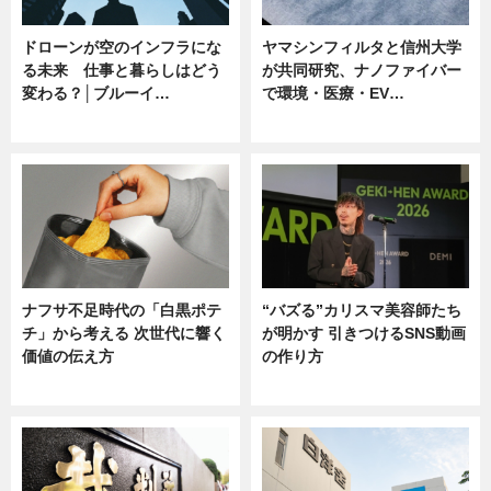
ドローンが空のインフラにな
ヤマシンフィルタと信州大学
る未来 仕事と暮らしはどう
が共同研究、ナノファイバー
変わる？│ブルーイ…
で環境・医療・EV…
ニュース
ニュース
ナフサ不足時代の「白黒ポテ
“バズる”カリスマ美容師たち
チ」から考える 次世代に響く
が明かす 引きつけるSNS動画
価値の伝え方
の作り方
ニュース
ニュース