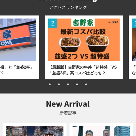
アクセスランキング
盛」と「並盛2杯」
【最新版】吉野家の牛丼「超特盛」VS
「
パ？
「並盛2杯」高コスパはどっち？
な
新着記事