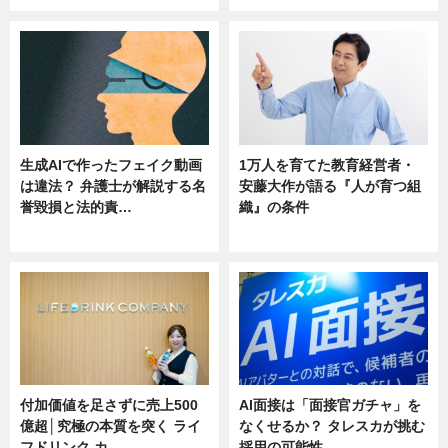
生成AIで作ったフェイク動画
1万人を育てた教育経営者・
は違法？ 弁護士が解説する名
安藤大作が語る『人が育つ組
誉毀損と法的責…
織』の条件
ニュース
ニュース
付加価値を足さずに売上500
AI面接は「面接官ガチャ」を
億超│究極の本質を突く ライ
なくせるか？ タレスカが挑む
フドリンク カ…
採用の可能性