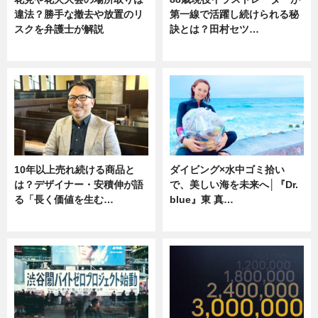
違法？勝手な撤去や放置のリ
第一線で活躍し続けられる秘
スクを弁護士が解説
訣とは？田村セツ…
ニュース
専門家インタビュー
10年以上売れ続ける商品と
ダイビング×水中ゴミ拾い
は？デザイナー・安積伸が語
で、美しい海を未来へ│『Dr.
る「長く価値を生む…
blue』東 真…
ニュース
ニュース