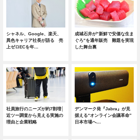
シャネル、Google、楽天、
成城石井が"新鮮で安価な生ま
異色キャリア社長が語る 売
ぐろ"を通年販売 難題を実現
上ゼロECを年…
した舞台裏
ニュース
ニュース
社員旅行のニーズが約7割増│
デンマーク発『Jabra』が見
近ツー調査から見える実施の
据える“オンライン会議革命”
理由と企業戦略
日本市場へ…
ニュース
ニュース