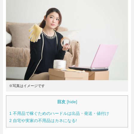
暮らし
エンタメ
連載一覧
※写真はイメージです
目次
[
hide
]
1
不用品で稼ぐためのハードルは出品・発送・値付け
2
自宅や実家の不用品はカネになる!