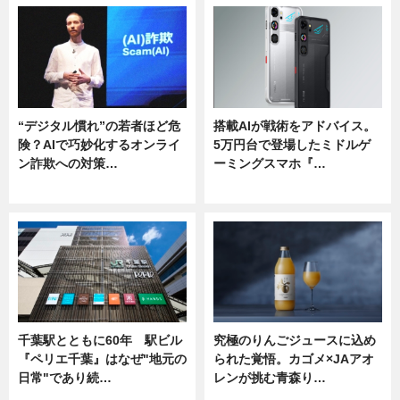
“デジタル慣れ”の若者ほど危
搭載AIが戦術をアドバイス。
険？AIで巧妙化するオンライ
5万円台で登場したミドルゲ
ン詐欺への対策…
ーミングスマホ『…
ニュース
ニュース
千葉駅とともに60年 駅ビル
究極のりんごジュースに込め
『ペリエ千葉』はなぜ"地元の
られた覚悟。カゴメ×JAアオ
日常"であり続…
レンが挑む青森り…