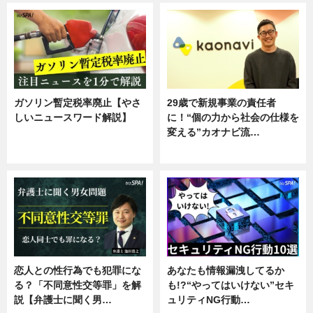
ガソリン暫定税率廃止【やさ
29歳で新規事業の責任者
しいニュースワード解説】
に！“個の力から社会の仕様を
変える”カオナビ流…
ニュース
企業インタビュー
恋人との性行為でも犯罪にな
あなたも情報漏洩してるか
る？「不同意性交等罪」を解
も!?“やってはいけない”セキ
説【弁護士に聞く男…
ュリティNG行動…