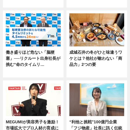
専門家インタビュー
専門家インタビュー
働き盛りほど危ない「脳梗
成城石井の冬がひと味違うワ
塞」──リクルート出身社長が
ケとは？他社が敵わない「商
挑む“命のタイムリ…
品力」2つの要
企業インタビュー
グルメ
MEGUMIが美容男子を激励！
“利他と挑戦”100億円企業
市場拡大でプロ人材の育成に
「フジ物産」社長に訊く伝統