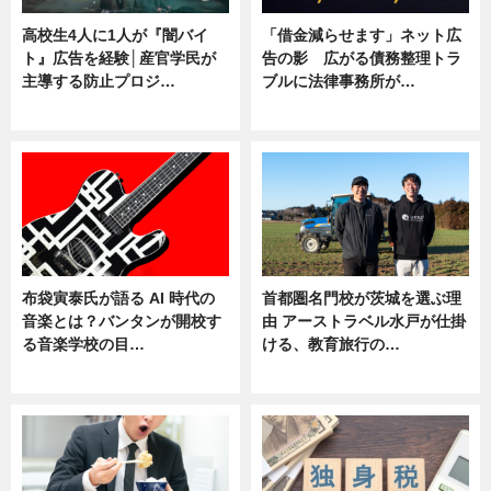
高校生4人に1人が『闇バイ
「借金減らせます」ネット広
ト』広告を経験│産官学民が
告の影 広がる債務整理トラ
主導する防止プロジ…
ブルに法律事務所が…
ニュース
ニュース
布袋寅泰氏が語る AI 時代の
首都圏名門校が茨城を選ぶ理
音楽とは？バンタンが開校す
由 アーストラベル水戸が仕掛
る音楽学校の目…
ける、教育旅行の…
ニュース
ニュース