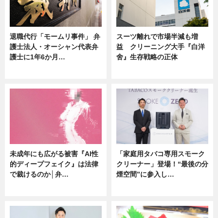
退職代行「モームリ事件」 弁
スーツ離れで市場半減も増
護士法人・オーシャン代表弁
益 クリーニング大手『白洋
護士に1年6か月…
舍』生存戦略の正体
ニュース
企業インタビュー
未成年にも広がる被害『AI性
「家庭用タバコ専用スモーク
的ディープフェイク』は法律
クリーナー」登場！“最後の分
で裁けるのか│弁…
煙空間”に参入し…
ニュース
ニュース