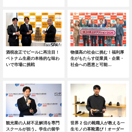
ニュース
ニュース, 専門家インタビュー
酒税改正でビールに再注目！
物価高の社会に挑む！福利厚
ベトナム生産の本格的な味わ
生がもたらす従業員・企業・
いで市場に挑戦
社会への恩恵と可能…
ニュース
ニュース
観光業の人材不足解消を専門
世界 2 位の靴職人が教える一
スクールが担う。学生の留学
生モノの革靴選び！オーダー