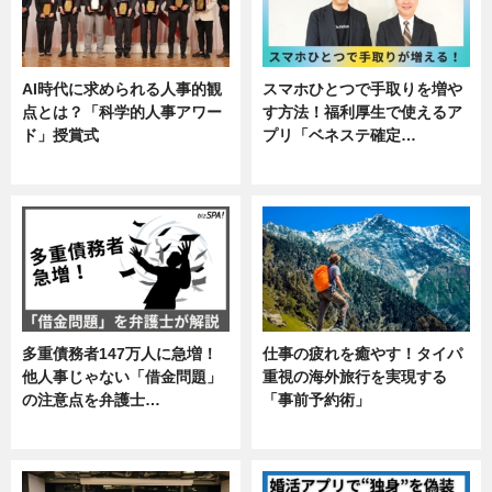
AI時代に求められる人事的観
スマホひとつで手取りを増や
点とは？「科学的人事アワー
す方法！福利厚生で使えるア
ド」授賞式
プリ「ベネステ確定…
ニュース
企業インタビュー
多重債務者147万人に急増！
仕事の疲れを癒やす！タイパ
他人事じゃない「借金問題」
重視の海外旅行を実現する
の注意点を弁護士…
「事前予約術」
専門家インタビュー
暮らし