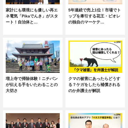
家計にも環境にも優しい再エ
5年連続で売上1位！市場でト
ネ電気「Pikaでんき」がスタ
ップを牽引する花王・ビオレ
ート！自治体と…
の独自のマーケテ…
ニュース
ニュース, 暮らし
増上寺で掃除体験！ニチバン
クマの被害にあったらどうす
が伝える手をいたわることの
る？ケガをしたら補償される
大切さ
のか弁護士が解説
ニュース, 企業インタビュー, 暮ら
専門家インタビュー
し