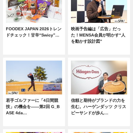
FOODEX JAPAN 2026トレン
映画予告編は「広告」だっ
ドチェック！甘辛“Swicy”…
た！MENSA会員が明かす“人
を動かす設計図”
ニュース
ニュース
若手ゴルファーに「4日間競
信頼と期待がブランドの力を
技」の機会を——第2回 G_B
生む。ハーゲンダッツ クリス
ASE 4da…
ピーサンドが歩ん…
ニュース
ニュース