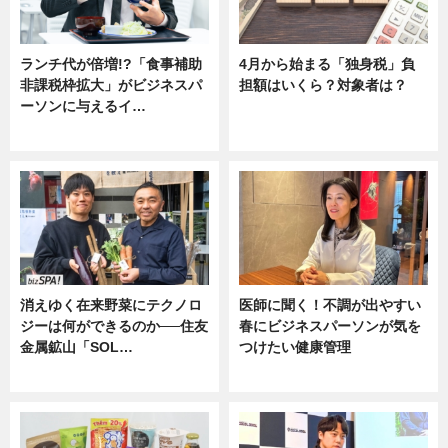
ランチ代が倍増!?「食事補助
4月から始まる「独身税」負
非課税枠拡大」がビジネスパ
担額はいくら？対象者は？
ーソンに与えるイ…
ニュース
ニュース
消えゆく在来野菜にテクノロ
医師に聞く！不調が出やすい
ジーは何ができるのか──住友
春にビジネスパーソンが気を
金属鉱山「SOL…
つけたい健康管理
ニュース
ニュース