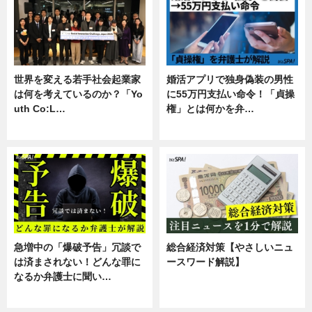
世界を変える若手社会起業家
婚活アプリで独身偽装の男性
は何を考えているのか？「Yo
に55万円支払い命令！「貞操
uth Co:L…
権」とは何かを弁…
スキル
専門家インタビュー
急増中の「爆破予告」冗談で
総合経済対策【やさしいニュ
は済まされない！どんな罪に
ースワード解説】
なるか弁護士に聞い…
ニュース
専門家インタビュー