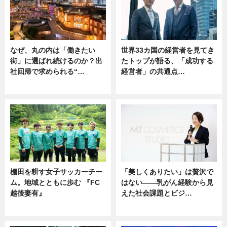
なぜ、丸の内は「働きたい
世界33カ国の経営者を見てき
街」に選ばれ続けるのか？出
たトップが語る、「成功する
社回帰で求められる“…
経営者」の共通点…
ニュース
ニュース
棚田を耕す女子サッカーチー
「美しくありたい」は贅沢で
ム。地域とともに歩む 『FC
はない――乳がん経験から見
越後妻有』
えた社会課題とビジ…
ニュース
ニュース