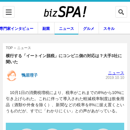
専門家インタビュー
副業
ニュース
グルメ
スキル
ニュース
TOP
横行する「イートイン脱税」にコンビニ側の対応は？大手3社に
聞いた
企業インタビュー
専門家インタビュー
ニュース
鴨居理子
2019.10.10
10月1日の消費税増税により、税率がこれまでの8%から10%に
副業
ニュース
引き上げられた。これに伴って導入された軽減税率制度は飲食用
品（酒類や外食を除く）、新聞などの税率を8%に据え置くとい
うものだが、すでに「わかりにくい」との声があがっている。
グルメ
スキル