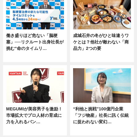
働き盛りほど危ない「脳梗
成城石井の冬がひと味違うワ
塞」──リクルート出身社長が
ケとは？他社が敵わない「商
挑む“命のタイムリ…
品力」2つの要
企業インタビュー
グルメ
MEGUMIが美容男子を激励！
“利他と挑戦”100億円企業
市場拡大でプロ人材の育成に
「フジ物産」社長に訊く伝統
力を入れるバン…
に捉われない変幻…
企業インタビュー
ニュース