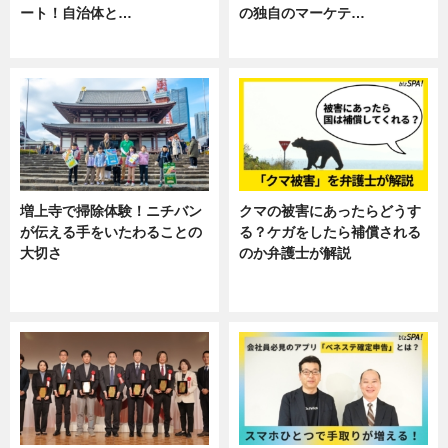
ート！自治体と…
の独自のマーケテ…
ニュース
ニュース, 暮らし
増上寺で掃除体験！ニチバン
クマの被害にあったらどうす
が伝える手をいたわることの
る？ケガをしたら補償される
大切さ
のか弁護士が解説
ニュース, 企業インタビュー, 暮ら
専門家インタビュー
し