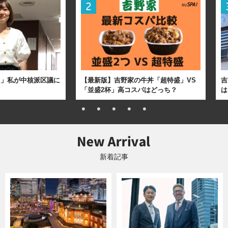
た」私が中核派区議に
【最新版】吉野家の牛丼「超特盛」VS
吉
「並盛2杯」高コスパはどっち？
は
新着記事