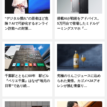
“デジタル慣れ”の若者ほど危
搭載AIが戦術をアドバイス。
険？AIで巧妙化するオンライ
5万円台で登場したミドルゲ
ン詐欺への対策…
ーミングスマホ『…
ニュース
ニュース
千葉駅とともに60年 駅ビル
究極のりんごジュースに込め
『ペリエ千葉』はなぜ"地元の
られた覚悟。カゴメ×JAアオ
日常"であり続…
レンが挑む青森り…
ニュース
ニュース