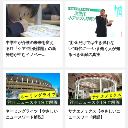
中学生が介護の未来を変え
“貯金だけでは生き残れな
る!?「ケア×社会課題」の新
い”時代に──いま働く人が知
発想が生むイノベー…
るべき金融の真実
ニュース
企業インタビュー
ネーミングライツ【やさしい
サナエノミクス【やさしいニ
ニュースワード解説】
ュースワード解説】
ニュース
ニュース