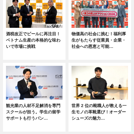
酒税改正でビールに再注目！
物価高の社会に挑む！福利厚
ベトナム生産の本格的な味わ
生がもたらす従業員・企業・
いで市場に挑戦
社会への恩恵と可能…
ニュース
ニュース
観光業の人材不足解消を専門
世界 2 位の靴職人が教える一
スクールが担う。学生の留学
生モノの革靴選び！オーダー
サポートも行うバン…
シューズの魅力…
ニュース, 企業インタビュー
ニュース, 専門家インタビュー