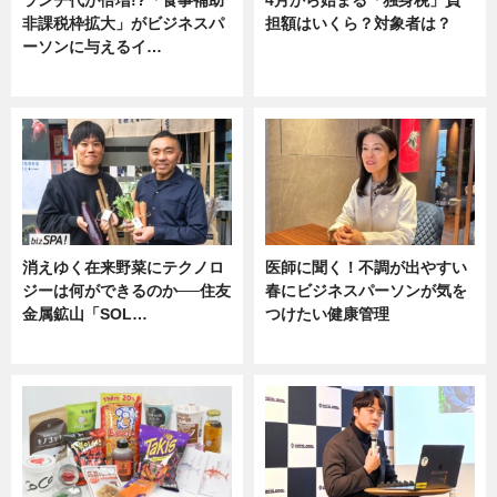
ランチ代が倍増!?「食事補助
4月から始まる「独身税」負
非課税枠拡大」がビジネスパ
担額はいくら？対象者は？
ーソンに与えるイ…
ニュース
ニュース
消えゆく在来野菜にテクノロ
医師に聞く！不調が出やすい
ジーは何ができるのか──住友
春にビジネスパーソンが気を
金属鉱山「SOL…
つけたい健康管理
ニュース
ニュース