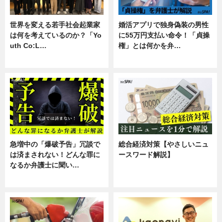
世界を変える若手社会起業家
婚活アプリで独身偽装の男性
は何を考えているのか？「Yo
に55万円支払い命令！「貞操
uth Co:L…
権」とは何かを弁…
スキル
専門家インタビュー
急増中の「爆破予告」冗談で
総合経済対策【やさしいニュ
は済まされない！どんな罪に
ースワード解説】
なるか弁護士に聞い…
ニュース
専門家インタビュー