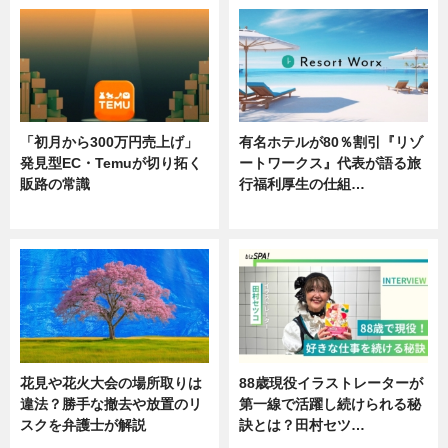
「初月から300万円売上げ」
有名ホテルが80％割引『リゾ
発見型EC・Temuが切り拓く
ートワークス』代表が語る旅
販路の常識
行福利厚生の仕組…
ニュース
ニュース
花見や花火大会の場所取りは
88歳現役イラストレーターが
違法？勝手な撤去や放置のリ
第一線で活躍し続けられる秘
スクを弁護士が解説
訣とは？田村セツ…