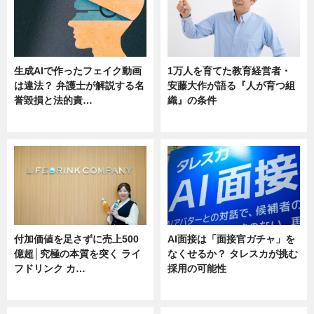
生成AIで作ったフェイク動画
1万人を育てた教育経営者・
は違法？ 弁護士が解説する名
安藤大作が語る『人が育つ組
誉毀損と法的責…
織』の条件
ニュース
ニュース
付加価値を足さずに売上500
AI面接は「面接官ガチャ」を
億超│究極の本質を突く ライ
なくせるか？ タレスカが挑む
フドリンク カ…
採用の可能性
ニュース
ニュース