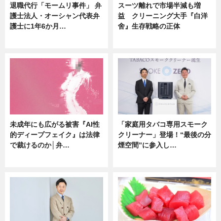
退職代行「モームリ事件」 弁
スーツ離れで市場半減も増
護士法人・オーシャン代表弁
益 クリーニング大手『白洋
護士に1年6か月…
舍』生存戦略の正体
ニュース
企業インタビュー
未成年にも広がる被害『AI性
「家庭用タバコ専用スモーク
的ディープフェイク』は法律
クリーナー」登場！“最後の分
で裁けるのか│弁…
煙空間”に参入し…
ニュース
ニュース