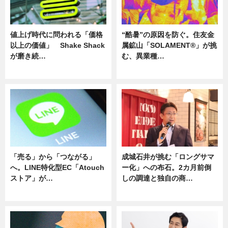
値上げ時代に問われる「価格
“酷暑”の原因を防ぐ。住友金
以上の価値」 Shake Shack
属鉱山「SOLAMENT®」が挑
が磨き続…
む、異業種…
ニュース
ニュース
「売る」から「つながる」
成城石井が挑む「ロングサマ
へ。LINE特化型EC「Atouch
ー化」への布石。2カ月前倒
ストア」が…
しの調達と独自の商…
ニュース
ニュース