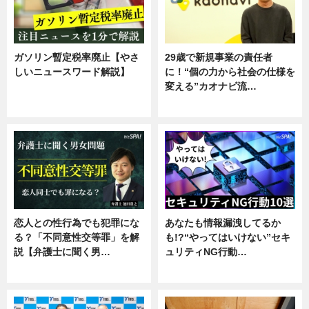
ガソリン暫定税率廃止【やさ
29歳で新規事業の責任者
しいニュースワード解説】
に！“個の力から社会の仕様を
変える”カオナビ流…
ニュース
企業インタビュー
恋人との性行為でも犯罪にな
あなたも情報漏洩してるか
る？「不同意性交等罪」を解
も!?“やってはいけない”セキ
説【弁護士に聞く男…
ュリティNG行動…
専門家インタビュー
専門家インタビュー