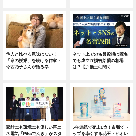
専門家インタビュー
ニュース
他人と比べる意味はない！
ネット上での名誉毀損は匿名
「命の授業」を続ける作家・
でも成立!?損害賠償の相場
今西乃子さんが語る幸…
は？【弁護士に聞く…
専門家インタビュー
専門家インタビュー
家計にも環境にも優しい再エ
5年連続で売上1位！市場でト
ネ電気「Pikaでんき」がスタ
ップを牽引する花王・ビオレ