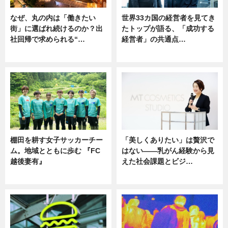
なぜ、丸の内は「働きたい
世界33カ国の経営者を見てき
街」に選ばれ続けるのか？出
たトップが語る、「成功する
社回帰で求められる“…
経営者」の共通点…
ニュース
ニュース
棚田を耕す女子サッカーチー
「美しくありたい」は贅沢で
ム。地域とともに歩む 『FC
はない――乳がん経験から見
越後妻有』
えた社会課題とビジ…
ニュース
ニュース