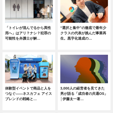
「トイレが混んでるから異性
“選択と集中”の徹底で最年少
用へ」はアリ？ナシ？犯罪の
クラスの代表が挑んだ事業再
可能性を弁護士が解…
生。黒字化達成の…
ニュース, 専門家インタビュー
ニュース
体験型イベントで商品と人を
3,000人の経営者を見てきた
つなぐ――ネスカフェ アイス
男が語る「成功者の共通OS」
ブレンドの戦略と…
│伊藤太一著…
ニュース
ニュース