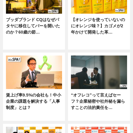
ブッダブランド CQはなぜパ
【オレンジを使っていないの
タヤに移住してバーを開いた
にオレンジ味？】カゴメが2
のか？60歳の節…
年かけて開発した革…
ニュース
グルメ, ニュース, 企業インタビュ
ー
賃上げ率9.5%の会社も！中小
“オフレコ”って言えばセー
企業の課題を解決する「人事
フ？企業秘密や社外秘を漏ら
制度」とは？
すことの法的責任を…
ニュース
ニュース, 専門家インタビュー