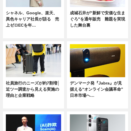
シャネル、Google、楽天、
成城石井が"新鮮で安価な生ま
異色キャリア社長が語る 売
ぐろ"を通年販売 難題を実現
上ゼロECを年…
した舞台裏
ニュース
ニュース
社員旅行のニーズが約7割増│
デンマーク発『Jabra』が見
近ツー調査から見える実施の
据える“オンライン会議革命”
理由と企業戦略
日本市場へ…
ニュース
ニュース