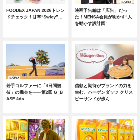
FOODEX JAPAN 2026トレン
映画予告編は「広告」だっ
ドチェック！甘辛“Swicy”…
た！MENSA会員が明かす“人
を動かす設計図”
ニュース
ニュース
若手ゴルファーに「4日間競
信頼と期待がブランドの力を
技」の機会を——第2回 G_B
生む。ハーゲンダッツ クリス
ASE 4da…
ピーサンドが歩ん…
ニュース
ニュース