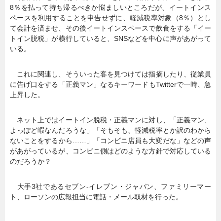
8％を払って持ち帰るべきか悩ましいところだが、イートインス
ペースを利用することを申告せずに、軽減税率対象（8％）とし
て会計を済ませ、その後イートインスペースで飲食をする「イー
トイン脱税」が横行していると、SNSなどを中心に声があがって
いる。
これに関連し、そういった客を見つけては指摘したり、従業員
に告げ口をする「正義マン」なるキーワードもTwitterで一時、急
上昇した。
ネット上ではイートイン脱税・正義マンに対し、「正義マン、
よっぽど暇なんだろうな」「そもそも、軽減税率とか訳のわから
ないことをするから……」「コンビニ店員も大変だな」などの声
があがっているが、コンビニ側はどのような方針で対応している
のだろうか？
大手3社であるセブン-イレブン・ジャパン、ファミリーマー
ト、ローソンの広報担当に電話・メール取材を行った。