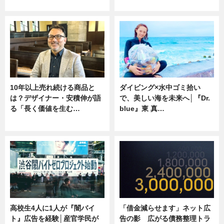
ニュース
専門家インタビュー
10年以上売れ続ける商品と
ダイビング×水中ゴミ拾い
は？デザイナー・安積伸が語
で、美しい海を未来へ│『Dr.
る「長く価値を生む…
blue』東 真…
ニュース
ニュース
高校生4人に1人が『闇バイ
「借金減らせます」ネット広
ト』広告を経験│産官学民が
告の影 広がる債務整理トラ