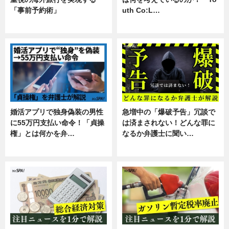
「事前予約術」
uth Co:L…
暮らし
スキル
婚活アプリで独身偽装の男性
急増中の「爆破予告」冗談で
に55万円支払い命令！「貞操
は済まされない！どんな罪に
権」とは何かを弁…
なるか弁護士に聞い…
専門家インタビュー
専門家インタビュー