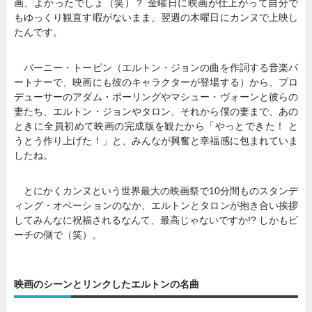
画、よかったでしょ（笑）？ 金曜日に映画が仕上がって自分で
もゆっくり観直す暇がないまま、翌週の木曜日にカンヌで上映し
たんです。
バーニー・トーピン（エルトン・ジョンの曲を作詞する音楽パ
ートナーで、映画にも彼のキャラクターが登場する）から、プロ
デューサーのアダム・ボーリングやマシュー・ヴォーンと彼らの
妻たち、エルトン・ジョンやタロン、それから僕の妻まで、あの
ときに全員初めて映画の完成版を観たから「やっとできた！ と
うとう作り上げた！」と、みんなが興奮と幸福感に包まれていま
したね。
とにかくカンヌという世界最大の映画祭で10分間ものスタンデ
ィング・オベーションのなか、エルトンとタロンが抱き合い挨拶
してみんなに祝福されるなんて、最高じゃないですか!? しかもビ
ーチの側で（笑）。
映画のシーンとリンクしたエルトンの名曲