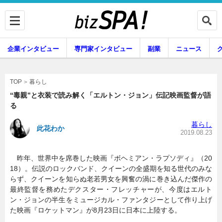
企業インタビュー
専門家インタビュー
副業
ニュース
暮らし
エンタメ
暮らし
TOP
“毒親”と衣装で読み解く「エルトン・ジョン」伝記映画監督が語
る
企業インタビュー
専門家インタビュー
暮らし
此花わか
2019.08.23
昨年、世界中を席巻した映画『ボヘミアン・ラプソディ』（20
副業
ニュース
18）。伝説のロックバンド、クイーンの全盛期を知る世代のみな
らず、クイーンを知らぬ老若男女を興奮の渦に巻き込んだ傑作の
最終監督を務めたデクスター・フレッチャーが、今度はエルト
ン・ジョンの半生をミュージカル・ファンタジーとして作り上げ
グルメ
スキル
た映画『ロケットマン』が8月23日に日本に上陸する。