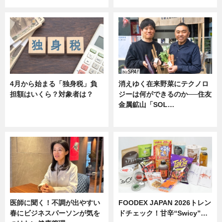
4月から始まる「独身税」負
消えゆく在来野菜にテクノロ
担額はいくら？対象者は？
ジーは何ができるのか──住友
金属鉱山「SOL…
ニュース
ニュース
医師に聞く！不調が出やすい
FOODEX JAPAN 2026トレン
春にビジネスパーソンが気を
ドチェック！甘辛“Swicy”…