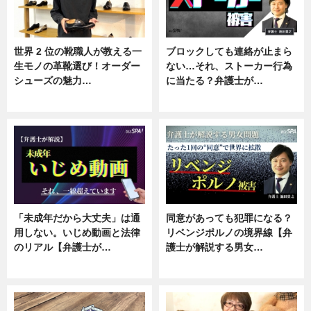
世界 2 位の靴職人が教える一
ブロックしても連絡が止まら
生モノの革靴選び！オーダー
ない…それ、ストーカー行為
シューズの魅力…
に当たる？弁護士が…
ニュース, 専門家インタビュー
ニュース, 専門家インタビュー
「未成年だから大丈夫」は通
同意があっても犯罪になる？
用しない。いじめ動画と法律
リベンジポルノの境界線【弁
のリアル【弁護士が…
護士が解説する男女…
ニュース, 専門家インタビュー
専門家インタビュー