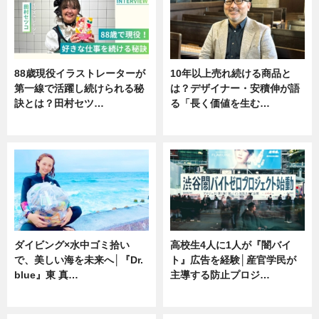
88歳現役イラストレーターが
10年以上売れ続ける商品と
第一線で活躍し続けられる秘
は？デザイナー・安積伸が語
訣とは？田村セツ…
る「長く価値を生む…
専門家インタビュー
ニュース
ダイビング×水中ゴミ拾い
高校生4人に1人が『闇バイ
で、美しい海を未来へ│『Dr.
ト』広告を経験│産官学民が
blue』東 真…
主導する防止プロジ…
ニュース
ニュース