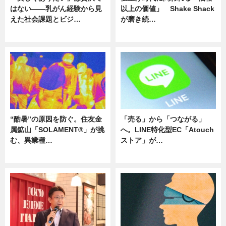
はない――乳がん経験から見
以上の価値」 Shake Shack
えた社会課題とビジ…
が磨き続…
ニュース
ニュース
“酷暑”の原因を防ぐ。住友金
「売る」から「つながる」
属鉱山「SOLAMENT®」が挑
へ。LINE特化型EC「Atouch
む、異業種…
ストア」が…
ニュース
ニュース