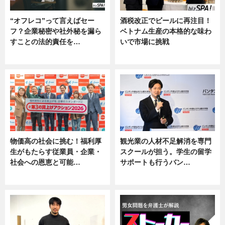
“オフレコ”って言えばセー
酒税改正でビールに再注目！
フ？企業秘密や社外秘を漏ら
ベトナム生産の本格的な味わ
すことの法的責任を…
いで市場に挑戦
ニュース, 専門家インタビュー
ニュース
物価高の社会に挑む！福利厚
観光業の人材不足解消を専門
生がもたらす従業員・企業・
スクールが担う。学生の留学
社会への恩恵と可能…
サポートも行うバン…
ニュース
ニュース, 企業インタビュー