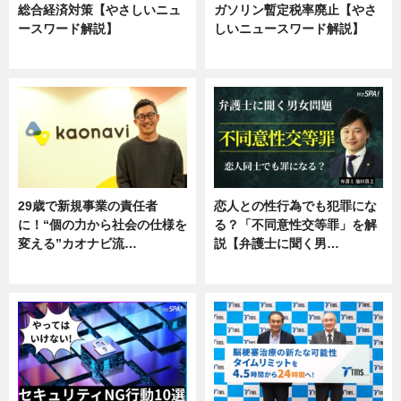
総合経済対策【やさしいニュ
ガソリン暫定税率廃止【やさ
ースワード解説】
しいニュースワード解説】
ニュース
ニュース
29歳で新規事業の責任者
恋人との性行為でも犯罪にな
に！“個の力から社会の仕様を
る？「不同意性交等罪」を解
変える”カオナビ流…
説【弁護士に聞く男…
企業インタビュー
専門家インタビュー