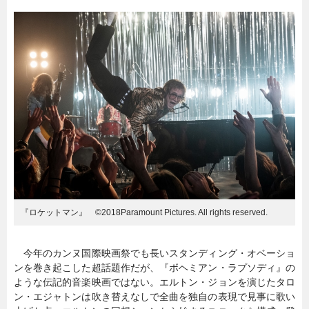
暮らし
エンタメ
連載一覧
『ロケットマン』 ©2018Paramount Pictures. All rights reserved.
今年のカンヌ国際映画祭でも長いスタンディング・オベーショ
ンを巻き起こした超話題作だが、『ボヘミアン・ラプソディ』の
ような伝記的音楽映画ではない。エルトン・ジョンを演じたタロ
ン・エジャトンは吹き替えなしで全曲を独自の表現で見事に歌い