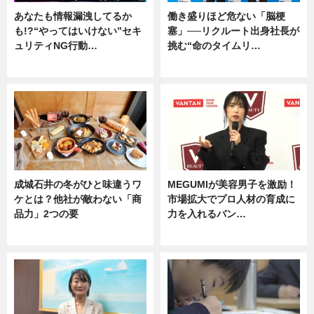
あなたも情報漏洩してるか
働き盛りほど危ない「脳梗
も!?“やってはいけない”セキ
塞」──リクルート出身社長が
ュリティNG行動…
挑む“命のタイムリ…
専門家インタビュー
企業インタビュー
成城石井の冬がひと味違うワ
MEGUMIが美容男子を激励！
ケとは？他社が敵わない「商
市場拡大でプロ人材の育成に
品力」2つの要
力を入れるバン…
グルメ
企業インタビュー