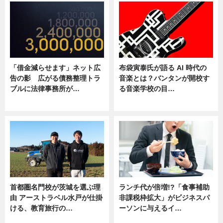
「借金減らせます」ネット広
布袋寅泰氏が語る AI 時代の
告の影 広がる債務整理トラ
音楽とは？バンタンが開校す
ブルに法律事務所が…
る音楽学校の目…
ニュース
ニュース
首都圏名門校が茨城を選ぶ理
ランチ代が倍増!?「食事補助
由 アーストラベル水戸が仕掛
非課税枠拡大」がビジネスパ
ける、教育旅行の…
ーソンに与えるイ…
ニュース
ニュース