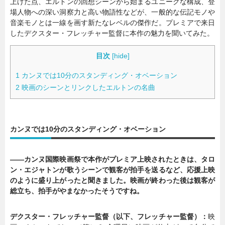
上げた点、エルトンの回想シーンから始まるユニークな構成、登
場人物への深い洞察力と高い物語性などが、一般的な伝記モノや
音楽モノとは一線を画す新たなレベルの傑作だ。プレミアで来日
したデクスター・フレッチャー監督に本作の魅力を聞いてみた。
目次
[
hide
]
1
カンヌでは10分のスタンディング・オベーション
2
映画のシーンとリンクしたエルトンの名曲
カンヌでは10分のスタンディング・オベーション
――カンヌ国際映画祭で本作がプレミア上映されたときは、タロ
ン・エジャトンが歌うシーンで観客が拍手を送るなど、応援上映
のように盛り上がったと聞きました。映画が終わった後は観客が
総立ち、拍手がやまなかったそうですね。
デクスター・フレッチャー監督（以下、フレッチャー監督）：
映