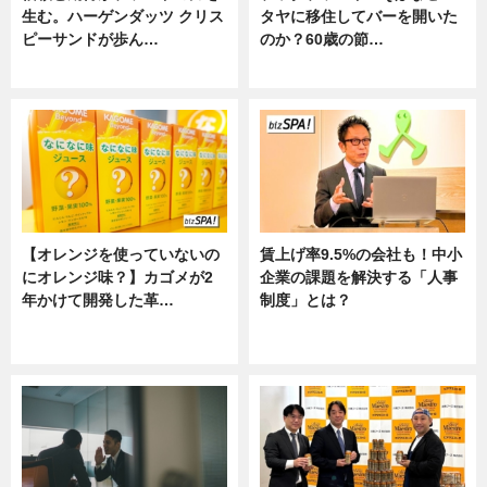
生む。ハーゲンダッツ クリス
タヤに移住してバーを開いた
ピーサンドが歩ん…
のか？60歳の節…
ニュース
ニュース
【オレンジを使っていないの
賃上げ率9.5%の会社も！中小
にオレンジ味？】カゴメが2
企業の課題を解決する「人事
年かけて開発した革…
制度」とは？
グルメ, ニュース, 企業インタビュ
ニュース
ー