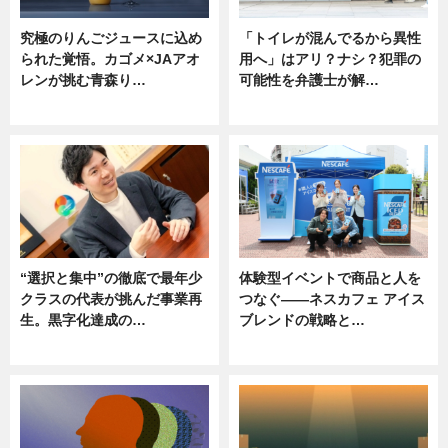
究極のりんごジュースに込め
「トイレが混んでるから異性
られた覚悟。カゴメ×JAアオ
用へ」はアリ？ナシ？犯罪の
レンが挑む青森り…
可能性を弁護士が解…
ニュース
ニュース, 専門家インタビュー
“選択と集中”の徹底で最年少
体験型イベントで商品と人を
クラスの代表が挑んだ事業再
つなぐ――ネスカフェ アイス
生。黒字化達成の…
ブレンドの戦略と…
ニュース
ニュース