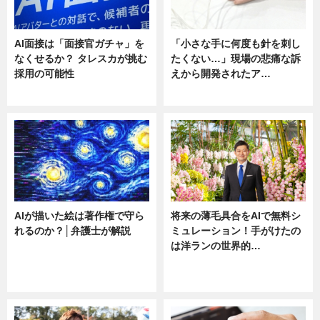
AI面接は「面接官ガチャ」を
「小さな手に何度も針を刺し
なくせるか？ タレスカが挑む
たくない…」現場の悲痛な訴
採用の可能性
えから開発されたア…
ニュース
ニュース
AIが描いた絵は著作権で守ら
将来の薄毛具合をAIで無料シ
れるのか？│弁護士が解説
ミュレーション！手がけたの
は洋ランの世界的…
ニュース
ニュース
sponsored by 河野メリクロン