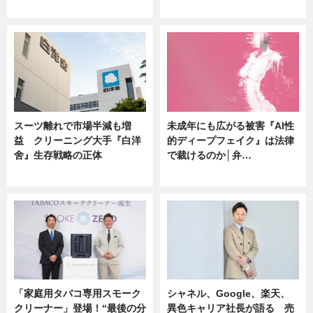
ニュース
ニュース
スーツ離れで市場半減も増
未成年にも広がる被害『AI性
益 クリーニング大手『白洋
的ディープフェイク』は法律
舍』生存戦略の正体
で裁けるのか│弁…
企業インタビュー
ニュース
「家庭用タバコ専用スモーク
シャネル、Google、楽天、
クリーナー」登場！“最後の分
異色キャリア社長が語る 売