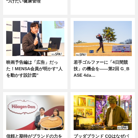
つけたい健康管理
ニュース
ニュース
映画予告編は「広告」だっ
若手ゴルファーに「4日間競
た！MENSA会員が明かす“人
技」の機会を——第2回 G_B
を動かす設計図”
ASE 4da…
ニュース
ニュース
信頼と期待がブランドの力を
ブッダブランド CQはなぜパ