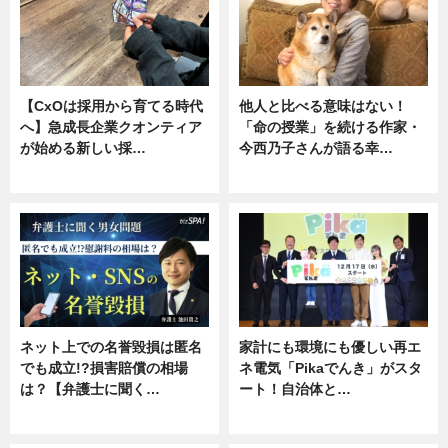
【CxOは採用から育てる時代
他人と比べる意味はない！
へ】急成長企業クオンティア
「命の授業」を続ける作家・
が始める新しい採…
今西乃子さんが語る幸…
ニュース
専門家インタビュー
ネット上での名誉毀損は匿名
家計にも環境にも優しい再エ
でも成立!?損害賠償の相場
ネ電気「Pikaでんき」がスタ
は？【弁護士に聞く…
ート！自治体と…
専門家インタビュー
ニュース