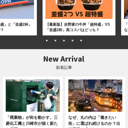
盛」と「並盛2杯」
【最新版】吉野家の牛丼「超特盛」VS
「
パ？
「並盛2杯」高コスパはどっち？
な
新着記事
「廃棄物」が街を動かす。三
なぜ、丸の内は「働きたい
菱化工機と川崎市が描く新た
街」に選ばれ続けるのか？出