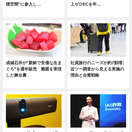
煙空間”に参入し…
上ゼロECを年…
ニュース
ニュース
成城石井が"新鮮で安価な生ま
社員旅行のニーズが約7割増│
ぐろ"を通年販売 難題を実現
近ツー調査から見える実施の
した舞台裏
理由と企業戦略
ニュース
ニュース