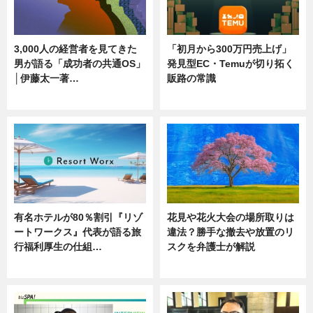
3,000人の経営者を見てきた
「初月から300万円売上げ」
男が語る「成功者の共通OS」
発見型EC・Temuが切り拓く
│伊藤太一著…
販路の常識
ニュース
ニュース
有名ホテルが80％割引『リゾ
花見や花火大会の場所取りは
ートワークス』代表が語る旅
違法？勝手な撤去や放置のリ
行福利厚生の仕組…
スクを弁護士が解説
ニュース
ニュース