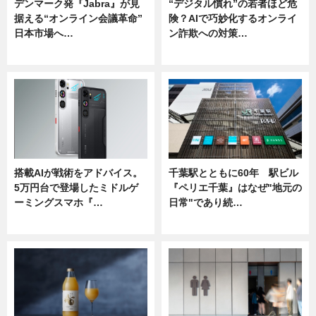
デンマーク発『Jabra』が見
“デジタル慣れ”の若者ほど危
据える“オンライン会議革命”
険？AIで巧妙化するオンライ
日本市場へ…
ン詐欺への対策…
ニュース
ニュース
搭載AIが戦術をアドバイス。
千葉駅とともに60年 駅ビル
5万円台で登場したミドルゲ
『ペリエ千葉』はなぜ"地元の
ーミングスマホ『…
日常"であり続…
ニュース
ニュース