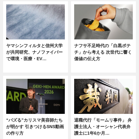
ヤマシンフィルタと信州大学
ナフサ不足時代の「白黒ポテ
が共同研究、ナノファイバー
チ」から考える 次世代に響く
で環境・医療・EV…
価値の伝え方
ニュース
ニュース
“バズる”カリスマ美容師たち
退職代行「モームリ事件」 弁
が明かす 引きつけるSNS動画
護士法人・オーシャン代表弁
の作り方
護士に1年6か月…