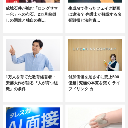
成城石井が挑む「ロングサマ
生成AIで作ったフェイク動画
ー化」への布石。2カ月前倒
は違法？ 弁護士が解説する名
しの調達と独自の商…
誉毀損と法的責…
ニュース
ニュース
1万人を育てた教育経営者・
付加価値を足さずに売上500
安藤大作が語る『人が育つ組
億超│究極の本質を突く ライ
織』の条件
フドリンク カ…
ニュース
ニュース