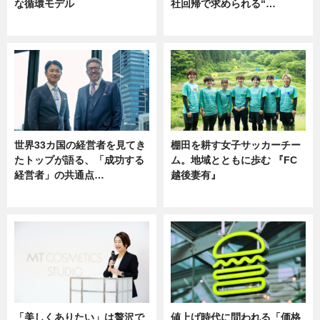
な循環モデル
社回帰で求められる“…
ニュース
ニュース
世界33カ国の経営者を見てき
棚田を耕す女子サッカーチー
たトップが語る、「成功する
ム。地域とともに歩む 『FC
経営者」の共通点…
越後妻有』
ニュース
ニュース
「美しくありたい」は贅沢で
値上げ時代に問われる「価格