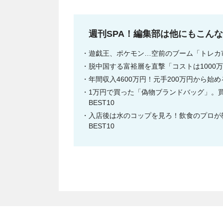
週刊SPA！編集部は他にもこん
遊戯王、ポケモン…空前のブーム「トレカ市
脱中国する富裕層を直撃「コストは1000万
年間収入4600万円！元手200万円から始
1万円で買った「偽物ブランドバッグ」。買
BEST10
入店後は水のコップを見ろ！飲食のプロが教
BEST10