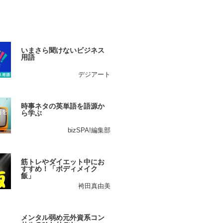
いまさら聞けないビジネス
用語
デジアート
時事ネタの英単語を語源か
ら学ぶ
bizSPA!編集部
筋トレやダイエット中にお
すすめ！「ボディメイク
飯」
袴田真由美
メンタル弱め元外資系コン