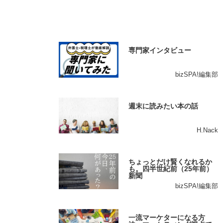
専門家インタビュー
bizSPA!編集部
週末に読みたい本の話
H.Nack
ちょっとだけ賢くなれるか
も。四半世紀前（25年前）
新聞
bizSPA!編集部
一流マーケターになる方