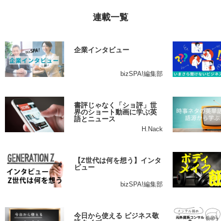
連載一覧
企業インタビュー
bizSPA!編集部
書評じゃなく「ショ評」世
界のショート動画に学ぶ英
語とニュース
H.Nack
【Z世代は何を想う】インタ
ビュー
bizSPA!編集部
今日から使える ビジネス敬