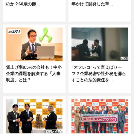
のか？60歳の節…
年かけて開発した革…
ニュース
グルメ, ニュース, 企業インタビュ
ー
賃上げ率9.5%の会社も！中小
“オフレコ”って言えばセー
企業の課題を解決する「人事
フ？企業秘密や社外秘を漏ら
制度」とは？
すことの法的責任を…
ニュース
ニュース, 専門家インタビュー