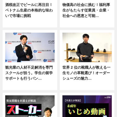
酒税改正でビールに再注目！
物価高の社会に挑む！福利厚
ベトナム生産の本格的な味わ
生がもたらす従業員・企業・
いで市場に挑戦
社会への恩恵と可能…
ニュース
ニュース
観光業の人材不足解消を専門
世界 2 位の靴職人が教える一
スクールが担う。学生の留学
生モノの革靴選び！オーダー
サポートも行うバン…
シューズの魅力…
ニュース, 企業インタビュー
ニュース, 専門家インタビュー