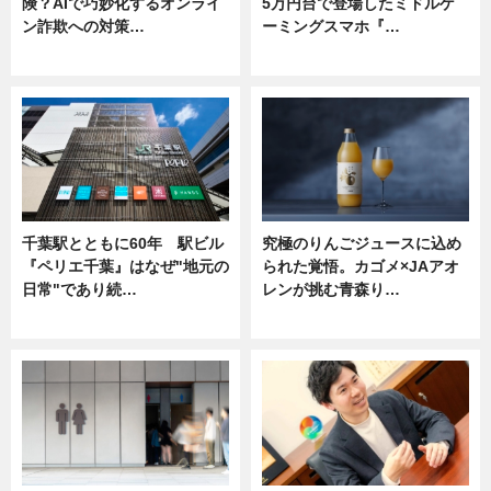
険？AIで巧妙化するオンライ
5万円台で登場したミドルゲ
ン詐欺への対策…
ーミングスマホ『…
ニュース
ニュース
千葉駅とともに60年 駅ビル
究極のりんごジュースに込め
『ペリエ千葉』はなぜ"地元の
られた覚悟。カゴメ×JAアオ
日常"であり続…
レンが挑む青森り…
ニュース
ニュース