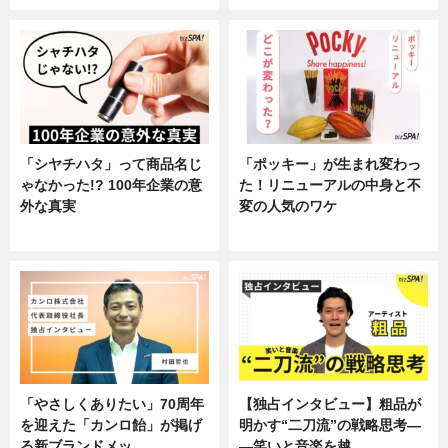
「シヤチハタ」って商品名じ
「ポッキー」が生まれ変わっ
ゃなかった!? 100年企業の意
た！リニューアルの中身と不
外な真実
変の人気のワケ
企業インタビュー
グルメ
「やさしくありたい」70周年
【独占インタビュー】粗品が
を迎えた「カンロ飴」が掲げ
明かす“二刀流”の戦略思考―
る新ブランドメッ…
―笑いと音楽を越…