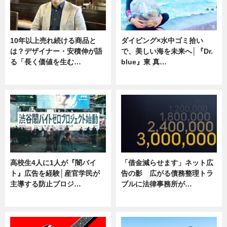
10年以上売れ続ける商品と
ダイビング×水中ゴミ拾い
は？デザイナー・安積伸が語
で、美しい海を未来へ│『Dr.
る「長く価値を生む…
blue』東 真…
ニュース
ニュース
高校生4人に1人が『闇バイ
「借金減らせます」ネット広
ト』広告を経験│産官学民が
告の影 広がる債務整理トラ
主導する防止プロジ…
ブルに法律事務所が…
ニュース
ニュース