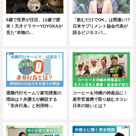
8歳で世界が注目、12歳で渡
「飲むだけでOK」は間違い!?
米！天才ドラマーYOYOKAが
日本サプリメント協会代表が
見た“本物の…
語るビジネスパ…
エンタメ
ニュース
退職代行モームリ家宅捜索の
コーヒーを沖縄の特産品に！
理由は？弁護士が解説する
産学官連携で取り組むネスレ
「非弁行為」と利用時…
日本の狙いとは？
専門家インタビュー
企業インタビュー