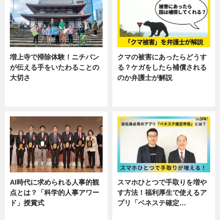
増上寺で掃除体験！ニチバン
クマの被害にあったらどうす
が伝える手をいたわることの
る？ケガをしたら補償される
大切さ
のか弁護士が解説
ニュース, 企業インタビュー, 暮ら
専門家インタビュー
し
AI時代に求められる人事的観
スマホひとつで手取りを増や
点とは？「科学的人事アワー
す方法！福利厚生で使えるア
ド」授賞式
プリ「ベネステ確定…
ニュース
企業インタビュー