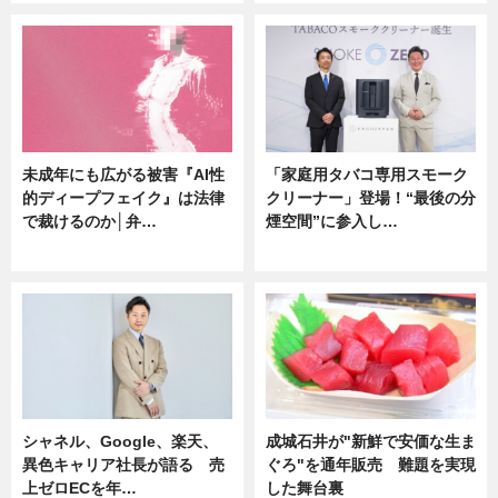
未成年にも広がる被害『AI性
「家庭用タバコ専用スモーク
的ディープフェイク』は法律
クリーナー」登場！“最後の分
で裁けるのか│弁…
煙空間”に参入し…
ニュース
ニュース
シャネル、Google、楽天、
成城石井が"新鮮で安価な生ま
異色キャリア社長が語る 売
ぐろ"を通年販売 難題を実現
上ゼロECを年…
した舞台裏