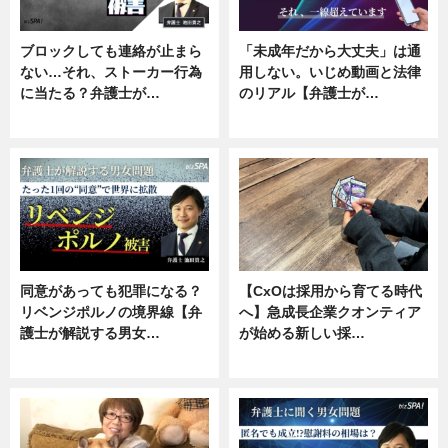
ブロックしても連絡が止まら
「未成年だから大丈夫」は通
ない…それ、ストーカー行為
用しない。いじめ動画と法律
に当たる？弁護士が…
のリアル【弁護士が…
ニュース, 専門家インタビュー
ニュース, 専門家インタビュー
同意があっても犯罪になる？
【CxOは採用から育てる時代
リベンジポルノの境界線【弁
へ】急成長企業クオンティア
護士が解説する男女…
が始める新しい採…
専門家インタビュー
ニュース