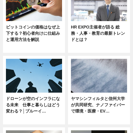
ビットコインの価格はなぜ上
HR EXPO主催者が語る 総
下する？初心者向けに仕組み
務・人事・教育の最新トレン
と運用方法を解説
ドとは？
ニュース
ニュース
ドローンが空のインフラにな
ヤマシンフィルタと信州大学
る未来 仕事と暮らしはどう
が共同研究、ナノファイバー
変わる？│ブルーイ…
で環境・医療・EV…
ニュース
ニュース