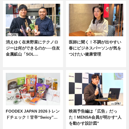
消えゆく在来野菜にテクノロ
医師に聞く！不調が出やすい
ジーは何ができるのか──住友
春にビジネスパーソンが気を
金属鉱山「SOL…
つけたい健康管理
ニュース
ニュース
FOODEX JAPAN 2026トレン
映画予告編は「広告」だっ
ドチェック！甘辛“Swicy”…
た！MENSA会員が明かす“人
を動かす設計図”
ニュース