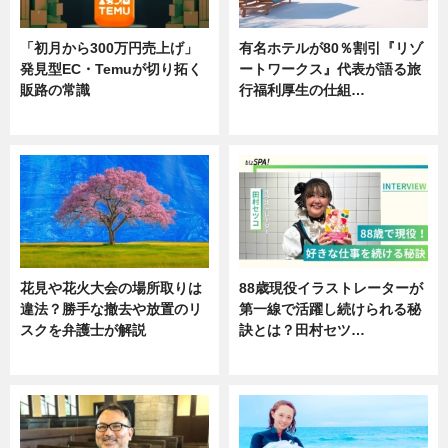
「初月から300万円売上げ」
有名ホテルが80％割引『リゾ
発見型EC・Temuが切り拓く
ートワークス』代表が語る旅
販路の常識
行福利厚生の仕組…
ニュース
ニュース
花見や花火大会の場所取りは
88歳現役イラストレーターが
違法？勝手な撤去や放置のリ
第一線で活躍し続けられる秘
スクを弁護士が解説
訣とは？田村セツ…
ニュース
専門家インタビュー