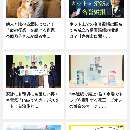
他人と比べる意味はない！
ネット上での名誉毀損は匿名
「命の授業」を続ける作家・
でも成立!?損害賠償の相場
今西乃子さんが語る幸…
は？【弁護士に聞く…
専門家インタビュー
専門家インタビュー
家計にも環境にも優しい再エ
5年連続で売上1位！市場でト
ネ電気「Pikaでんき」がスタ
ップを牽引する花王・ビオレ
ート！自治体と…
の独自のマーケテ…
ニュース
ニュース, 暮らし