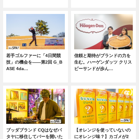
ニュース
若手ゴルファーに「4日間競
信頼と期待がブランドの力を
技」の機会を——第2回 G_B
生む。ハーゲンダッツ クリス
ASE 4da…
ピーサンドが歩ん…
ニュース
ニュース
ブッダブランド CQはなぜパ
【オレンジを使っていないの
タヤに移住してバーを開いた
にオレンジ味？】カゴメが2