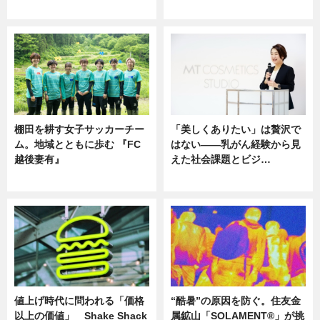
ニュース
ニュース
棚田を耕す女子サッカーチー
「美しくありたい」は贅沢で
ム。地域とともに歩む 『FC
はない――乳がん経験から見
越後妻有』
えた社会課題とビジ…
ニュース
ニュース
値上げ時代に問われる「価格
“酷暑”の原因を防ぐ。住友金
以上の価値」 Shake Shack
属鉱山「SOLAMENT®」が挑