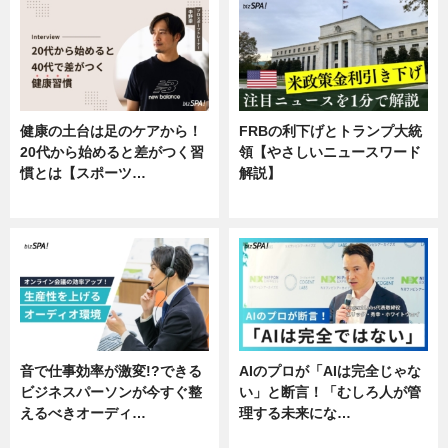
健康の土台は足のケアから！
FRBの利下げとトランプ大統
20代から始めると差がつく習
領【やさしいニュースワード
慣とは【スポーツ…
解説】
専門家インタビュー
ニュース
音で仕事効率が激変!?できる
AIのプロが「AIは完全じゃな
ビジネスパーソンが今すぐ整
い」と断言！「むしろ人が管
えるべきオーディ…
理する未来にな…
企業インタビュー
企業インタビュー