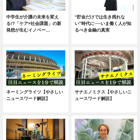
中学生が介護の未来を変え
“貯金だけでは生き残れな
る!?「ケア×社会課題」の新
い”時代に──いま働く人が知
発想が生むイノベー…
るべき金融の真実
ニュース
企業インタビュー
ネーミングライツ【やさしい
サナエノミクス【やさしいニ
ニュースワード解説】
ュースワード解説】
ニュース
ニュース