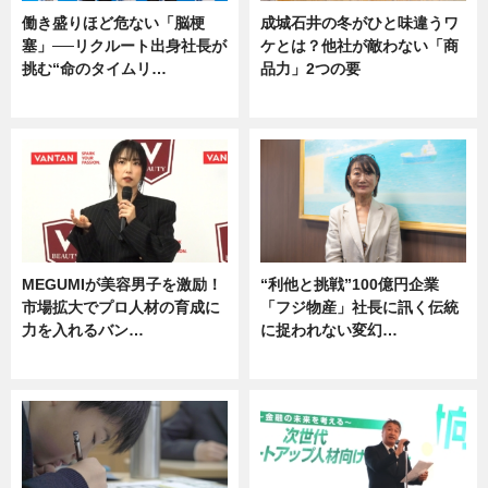
働き盛りほど危ない「脳梗
成城石井の冬がひと味違うワ
塞」──リクルート出身社長が
ケとは？他社が敵わない「商
挑む“命のタイムリ…
品力」2つの要
企業インタビュー
グルメ
MEGUMIが美容男子を激励！
“利他と挑戦”100億円企業
市場拡大でプロ人材の育成に
「フジ物産」社長に訊く伝統
力を入れるバン…
に捉われない変幻…
企業インタビュー
ニュース