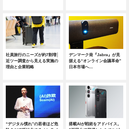
ニュース
ニュース
社員旅行のニーズが約7割増│
デンマーク発『Jabra』が見
近ツー調査から見える実施の
据える“オンライン会議革命”
理由と企業戦略
日本市場へ…
ニュース
ニュース
“デジタル慣れ”の若者ほど危
搭載AIが戦術をアドバイス。