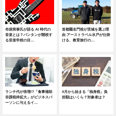
布袋寅泰氏が語る AI 時代の
首都圏名門校が茨城を選ぶ理
音楽とは？バンタンが開校す
由 アーストラベル水戸が仕掛
る音楽学校の目…
ける、教育旅行の…
ニュース
ニュース
ランチ代が倍増!?「食事補助
4月から始まる「独身税」負
非課税枠拡大」がビジネスパ
担額はいくら？対象者は？
ーソンに与えるイ…
ニュース
ニュース