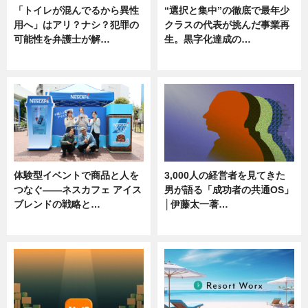
「トイレが混んでるから異性
“選択と集中”の徹底で最年少
用へ」はアリ？ナシ？犯罪の
クラスの代表が挑んだ事業再
可能性を弁護士が解…
生。黒字化達成の…
ニュース, 専門家インタビュー
ニュース
体験型イベントで商品と人を
3,000人の経営者を見てきた
つなぐ――ネスカフェ アイス
男が語る「成功者の共通OS」
ブレンドの戦略と…
│伊藤太一著…
ニュース
ニュース