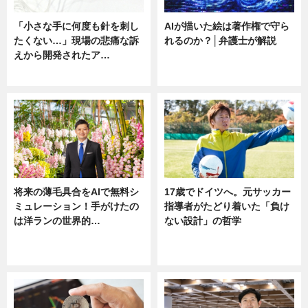
「小さな手に何度も針を刺し
AIが描いた絵は著作権で守ら
たくない…」現場の悲痛な訴
れるのか？│弁護士が解説
えから開発されたア…
ニュース
ニュース
将来の薄毛具合をAIで無料シ
17歳でドイツへ。元サッカー
ミュレーション！手がけたの
指導者がたどり着いた「負け
は洋ランの世界的…
ない設計」の哲学
ニュース
ニュース
sponsored by 河野メリクロン