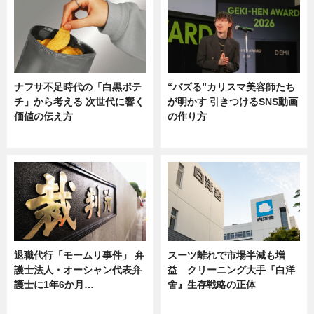
ナフサ不足時代の「白黒ポテ
“バズる”カリスマ美容師たち
チ」から考える 次世代に響く
が明かす 引きつけるSNS動画
価値の伝え方
の作り方
ニュース
ニュース
退職代行「モームリ事件」 弁
スーツ離れで市場半減も増
護士法人・オーシャン代表弁
益 クリーニング大手『白洋
護士に1年6か月…
舍』生存戦略の正体
ニュース
企業インタビュー