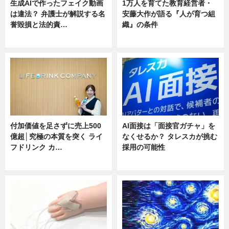
生成AIで作ったフェイク動画
1万人を育てた教育経営者・
は違法？ 弁護士が解説する名
安藤大作が語る『人が育つ組
誉毀損と法的責…
織』の条件
ニュース
ニュース
付加価値を足さずに売上500
AI面接は「面接官ガチャ」を
億超│究極の本質を突く ライ
なくせるか？ タレスカが挑む
フドリンク カ…
採用の可能性
ニュース
ニュース