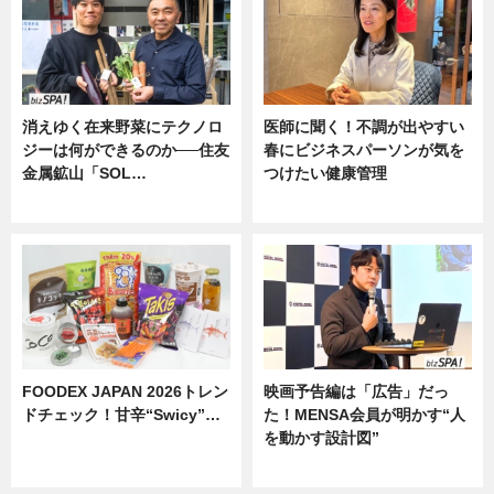
消えゆく在来野菜にテクノロ
医師に聞く！不調が出やすい
ジーは何ができるのか──住友
春にビジネスパーソンが気を
金属鉱山「SOL…
つけたい健康管理
ニュース
ニュース
FOODEX JAPAN 2026トレン
映画予告編は「広告」だっ
ドチェック！甘辛“Swicy”…
た！MENSA会員が明かす“人
を動かす設計図”
ニュース
ニュース