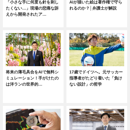
「小さな手に何度も針を刺し
AIが描いた絵は著作権で守ら
たくない…」現場の悲痛な訴
れるのか？│弁護士が解説
えから開発されたア…
ニュース
ニュース
将来の薄毛具合をAIで無料シ
17歳でドイツへ。元サッカー
ミュレーション！手がけたの
指導者がたどり着いた「負け
は洋ランの世界的…
ない設計」の哲学
ニュース
ニュース
sponsored by 河野メリクロン