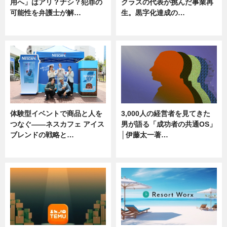
用へ」はアリ？ナシ？犯罪の
クラスの代表が挑んだ事業再
可能性を弁護士が解…
生。黒字化達成の…
ニュース, 専門家インタビュー
ニュース
体験型イベントで商品と人を
3,000人の経営者を見てきた
つなぐ――ネスカフェ アイス
男が語る「成功者の共通OS」
ブレンドの戦略と…
│伊藤太一著…
ニュース
ニュース