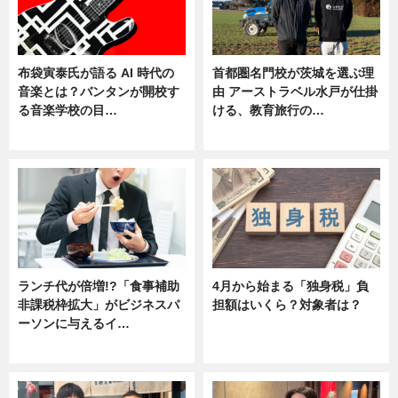
布袋寅泰氏が語る AI 時代の
首都圏名門校が茨城を選ぶ理
音楽とは？バンタンが開校す
由 アーストラベル水戸が仕掛
る音楽学校の目…
ける、教育旅行の…
ニュース
ニュース
ランチ代が倍増!?「食事補助
4月から始まる「独身税」負
非課税枠拡大」がビジネスパ
担額はいくら？対象者は？
ーソンに与えるイ…
ニュース
ニュース