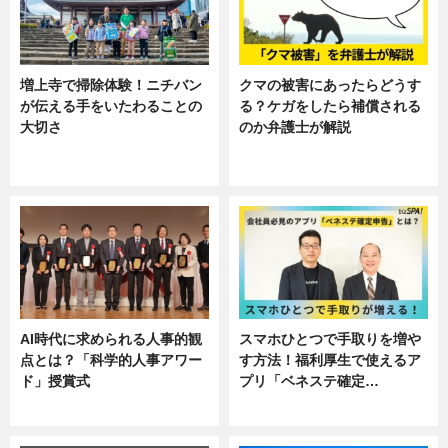
増上寺で掃除体験！ニチバン
クマの被害にあったらどうす
が伝える手をいたわることの
る？ケガをしたら補償される
大切さ
のか弁護士が解説
ニュース, 企業インタビュー, 暮ら
専門家インタビュー
し
AI時代に求められる人事的観
スマホひとつで手取りを増や
点とは？「科学的人事アワー
す方法！福利厚生で使えるア
ド」授賞式
プリ「ベネステ確定…
ニュース
企業インタビュー