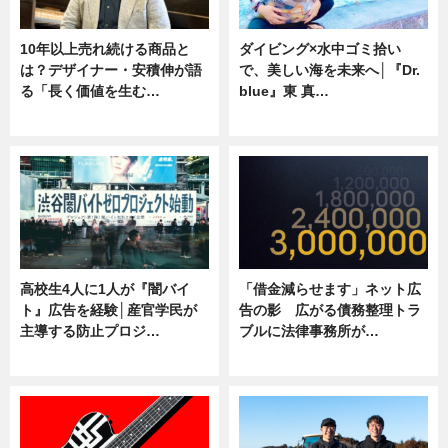
10年以上売れ続ける商品と
ダイビング×水中ゴミ拾い
は？デザイナー・安積伸が語
で、美しい海を未来へ│『Dr.
る「長く価値を生む…
blue』東 真…
ニュース
ニュース
高校生4人に1人が『闇バイ
「借金減らせます」ネット広
ト』広告を経験│産官学民が
告の影 広がる債務整理トラ
主導する防止プロジ…
ブルに法律事務所が…
ニュース
ニュース