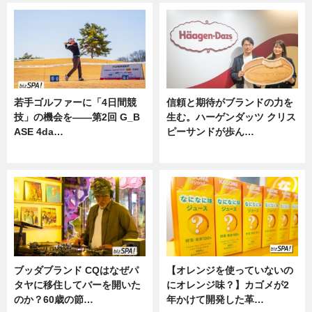
若手ゴルファーに「4日間競
信頼と期待がブランドの力を
技」の機会を——第2回 G_B
生む。ハーゲンダッツ クリス
ASE 4da…
ピーサンドが歩ん…
ニュース
ニュース
ブッダブランド CQはなぜパ
【オレンジを使っていないの
タヤに移住してバーを開いた
にオレンジ味？】カゴメが2
のか？60歳の節…
年かけて開発した革…