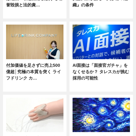
誉毀損と法的責…
織』の条件
ニュース
ニュース
付加価値を足さずに売上500
AI面接は「面接官ガチャ」を
億超│究極の本質を突く ライ
なくせるか？ タレスカが挑む
フドリンク カ…
採用の可能性
ニュース
ニュース