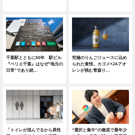
ニュース
ニュース
千葉駅とともに60年 駅ビル
究極のりんごジュースに込め
『ペリエ千葉』はなぜ"地元の
られた覚悟。カゴメ×JAアオ
日常"であり続…
レンが挑む青森り…
ニュース
ニュース
「トイレが混んでるから異性
“選択と集中”の徹底で最年少