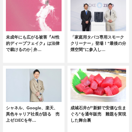
未成年にも広がる被害『AI性
「家庭用タバコ専用スモーク
的ディープフェイク』は法律
クリーナー」登場！“最後の分
で裁けるのか│弁…
煙空間”に参入し…
ニュース
ニュース
シャネル、Google、楽天、
成城石井が"新鮮で安価な生ま
異色キャリア社長が語る 売
ぐろ"を通年販売 難題を実現
上ゼロECを年…
した舞台裏
ニュース
ニュース