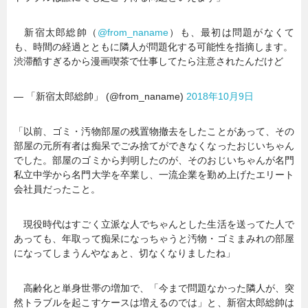
新宿太郎総帥（
@from_naname
）も、最初は問題がなくて
も、時間の経過とともに隣人が問題化する可能性を指摘します。
渋滞酷すぎるから漫画喫茶で仕事してたら注意されたんだけど
— 「新宿太郎総帥」 (@from_naname)
2018年10月9日
「以前、ゴミ・汚物部屋の残置物撤去をしたことがあって、その
部屋の元所有者は痴呆でごみ捨てができなくなったおじいちゃん
でした。部屋のゴミから判明したのが、そのおじいちゃんが名門
私立中学から名門大学を卒業し、一流企業を勤め上げたエリート
会社員だったこと。
現役時代はすごく立派な人でちゃんとした生活を送ってた人で
あっても、年取って痴呆になっちゃうと汚物・ゴミまみれの部屋
になってしまうんやなぁと、切なくなりましたね」
高齢化と単身世帯の増加で、「今まで問題なかった隣人が、突
然トラブルを起こすケースは増えるのでは」と、新宿太郎総帥は