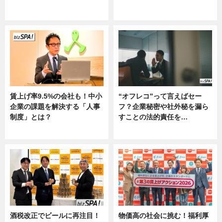
ニュース
グルメ, ニュース, 企業インタビュ
ー
賃上げ率9.5%の会社も！中小
“オフレコ”って言えばセー
企業の課題を解決する「人事
フ？企業秘密や社外秘を漏ら
制度」とは？
すことの法的責任を…
ニュース
ニュース, 専門家インタビュー
酒税改正でビールに再注目！
物価高の社会に挑む！福利厚