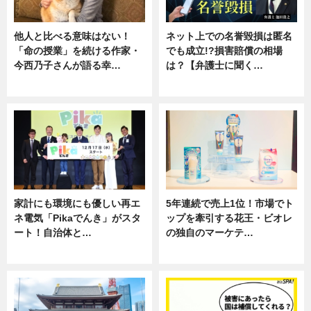
他人と比べる意味はない！
ネット上での名誉毀損は匿名
「命の授業」を続ける作家・
でも成立!?損害賠償の相場
今西乃子さんが語る幸…
は？【弁護士に聞く…
専門家インタビュー
専門家インタビュー
家計にも環境にも優しい再エ
5年連続で売上1位！市場でト
ネ電気「Pikaでんき」がスタ
ップを牽引する花王・ビオレ
ート！自治体と…
の独自のマーケテ…
ニュース
ニュース, 暮らし