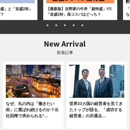
盛」と「並盛2杯」
【最新版】吉野家の牛丼「超特盛」VS
「
パ？
「並盛2杯」高コスパはどっち？
な
新着記事
なぜ、丸の内は「働きたい
世界33カ国の経営者を見てき
街」に選ばれ続けるのか？出
たトップが語る、「成功する
社回帰で求められる“…
経営者」の共通点…
ニュース
ニュース