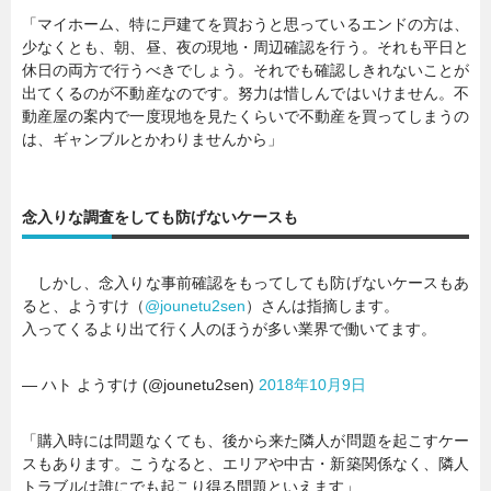
「マイホーム、特に戸建てを買おうと思っているエンドの方は、
少なくとも、朝、昼、夜の現地・周辺確認を行う。それも平日と
休日の両方で行うべきでしょう。それでも確認しきれないことが
出てくるのが不動産なのです。努力は惜しんではいけません。不
動産屋の案内で一度現地を見たくらいで不動産を買ってしまうの
は、ギャンブルとかわりませんから」
念入りな調査をしても防げないケースも
しかし、念入りな事前確認をもってしても防げないケースもあ
ると、ようすけ（
@jounetu2sen
）さんは指摘します。
入ってくるより出て行く人のほうが多い業界で働いてます。
— ハト ようすけ (@jounetu2sen)
2018年10月9日
「購入時には問題なくても、後から来た隣人が問題を起こすケー
スもあります。こうなると、エリアや中古・新築関係なく、隣人
トラブルは誰にでも起こり得る問題といえます」