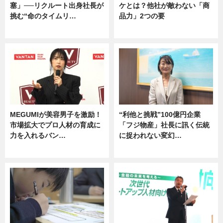
塞」──リクルート出身社長が
ケとは？他社が敵わない「商
挑む“命のタイムリ…
品力」2つの要
企業インタビュー
グルメ
MEGUMIが美容男子を激励！
“利他と挑戦”100億円企業
市場拡大でプロ人材の育成に
「フジ物産」社長に訊く伝統
力を入れるバン…
に捉われない変幻…
企業インタビュー
ニュース