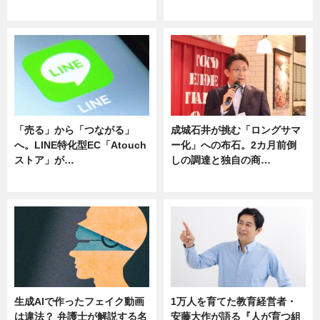
ニュース
ニュース
「売る」から「つながる」
成城石井が挑む「ロングサマ
へ。LINE特化型EC「Atouch
ー化」への布石。2カ月前倒
ストア」が…
しの調達と独自の商…
ニュース
ニュース
生成AIで作ったフェイク動画
1万人を育てた教育経営者・
は違法？ 弁護士が解説する名
安藤大作が語る『人が育つ組