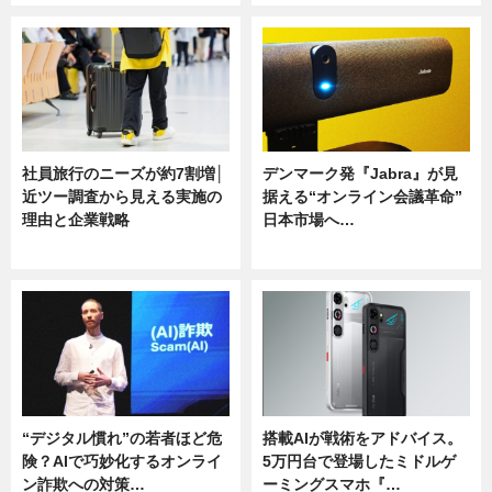
社員旅行のニーズが約7割増│
デンマーク発『Jabra』が見
近ツー調査から見える実施の
据える“オンライン会議革命”
理由と企業戦略
日本市場へ…
ニュース
ニュース
“デジタル慣れ”の若者ほど危
搭載AIが戦術をアドバイス。
険？AIで巧妙化するオンライ
5万円台で登場したミドルゲ
ン詐欺への対策…
ーミングスマホ『…