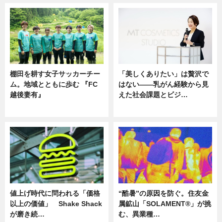
棚田を耕す女子サッカーチー
「美しくありたい」は贅沢で
ム。地域とともに歩む 『FC
はない――乳がん経験から見
越後妻有』
えた社会課題とビジ…
ニュース
ニュース
値上げ時代に問われる「価格
“酷暑”の原因を防ぐ。住友金
以上の価値」 Shake Shack
属鉱山「SOLAMENT®」が挑
が磨き続…
む、異業種…