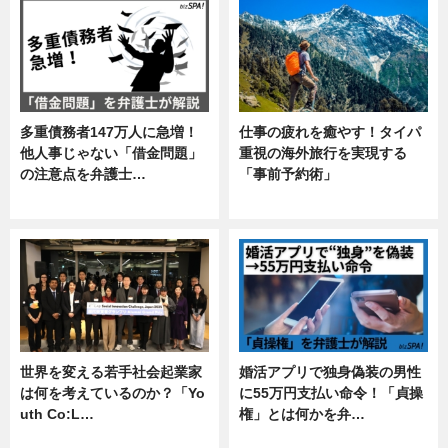
多重債務者147万人に急増！
仕事の疲れを癒やす！タイパ
他人事じゃない「借金問題」
重視の海外旅行を実現する
の注意点を弁護士…
「事前予約術」
専門家インタビュー
暮らし
世界を変える若手社会起業家
婚活アプリで独身偽装の男性
は何を考えているのか？「Yo
に55万円支払い命令！「貞操
uth Co:L…
権」とは何かを弁…
スキル
専門家インタビュー