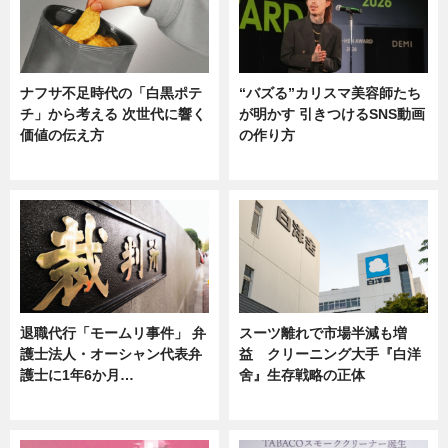
ナフサ不足時代の「白黒ポテ
“バズる”カリスマ美容師たち
チ」から考える 次世代に響く
が明かす 引きつけるSNS動画
価値の伝え方
の作り方
ニュース
ニュース
退職代行「モームリ事件」 弁
スーツ離れで市場半減も増
護士法人・オーシャン代表弁
益 クリーニング大手『白洋
護士に1年6か月…
舍』生存戦略の正体
ニュース
企業インタビュー