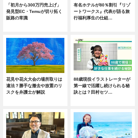
「初月から300万円売上げ」
有名ホテルが80％割引『リゾ
発見型EC・Temuが切り拓く
ートワークス』代表が語る旅
販路の常識
行福利厚生の仕組…
ニュース
ニュース
花見や花火大会の場所取りは
88歳現役イラストレーターが
違法？勝手な撤去や放置のリ
第一線で活躍し続けられる秘
スクを弁護士が解説
訣とは？田村セツ…
ニュース
専門家インタビュー