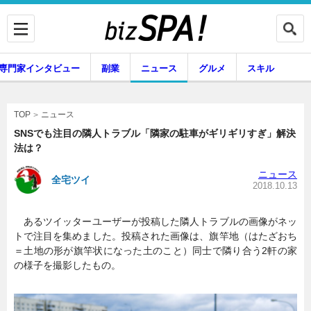
専門家インタビュー
副業
ニュース
グルメ
スキル
ニュース
TOP
SNSでも注目の隣人トラブル「隣家の駐車がギリギリすぎ」解決
法は？
企業インタビュー
専門家インタビュー
ニュース
全宅ツイ
2018.10.13
あるツイッターユーザーが投稿した隣人トラブルの画像がネッ
副業
ニュース
トで注目を集めました。投稿された画像は、旗竿地（はたざおち
＝土地の形が旗竿状になった土のこと）同士で隣り合う2軒の家
の様子を撮影したもの。
グルメ
スキル