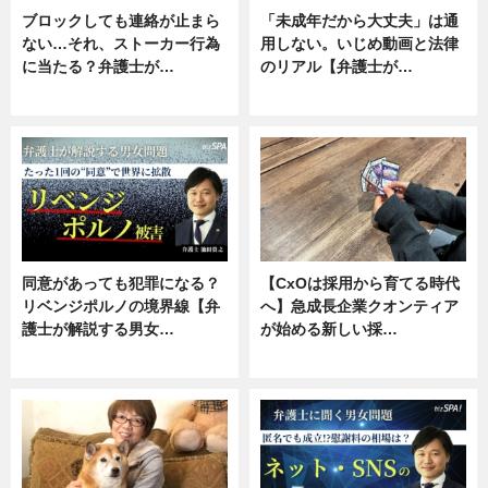
ブロックしても連絡が止まら
「未成年だから大丈夫」は通
ない…それ、ストーカー行為
用しない。いじめ動画と法律
に当たる？弁護士が…
のリアル【弁護士が…
ニュース, 専門家インタビュー
ニュース, 専門家インタビュー
同意があっても犯罪になる？
【CxOは採用から育てる時代
リベンジポルノの境界線【弁
へ】急成長企業クオンティア
護士が解説する男女…
が始める新しい採…
専門家インタビュー
ニュース