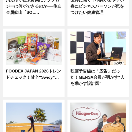
消えゆく在来野菜にテクノロ
医師に聞く！不調が出やすい
ジーは何ができるのか──住友
春にビジネスパーソンが気を
金属鉱山「SOL…
つけたい健康管理
ニュース
ニュース
FOODEX JAPAN 2026トレン
映画予告編は「広告」だっ
ドチェック！甘辛“Swicy”…
た！MENSA会員が明かす“人
を動かす設計図”
ニュース
ニュース