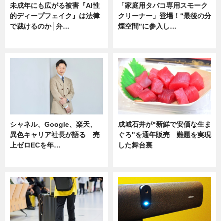
未成年にも広がる被害『AI性
「家庭用タバコ専用スモーク
的ディープフェイク』は法律
クリーナー」登場！“最後の分
で裁けるのか│弁…
煙空間”に参入し…
ニュース
ニュース
シャネル、Google、楽天、
成城石井が"新鮮で安価な生ま
異色キャリア社長が語る 売
ぐろ"を通年販売 難題を実現
上ゼロECを年…
した舞台裏
ニュース
ニュース