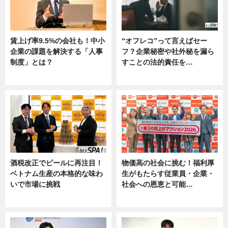
賃上げ率9.5%の会社も！中小
“オフレコ”って言えばセー
企業の課題を解決する「人事
フ？企業秘密や社外秘を漏ら
制度」とは？
すことの法的責任を…
ニュース
ニュース, 専門家インタビュー
酒税改正でビールに再注目！
物価高の社会に挑む！福利厚
ベトナム生産の本格的な味わ
生がもたらす従業員・企業・
いで市場に挑戦
社会への恩恵と可能…
ニュース
ニュース