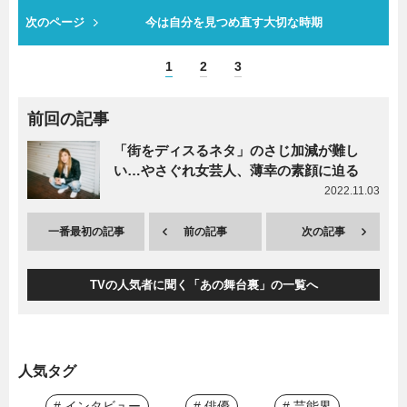
次のページ
今は自分を見つめ直す大切な時期
1
2
3
前回の記事
「街をディスるネタ」のさじ加減が難し
い…やさぐれ女芸人、薄幸の素顔に迫る
2022.11.03
一番最初の記事
前の記事
次の記事
TVの人気者に聞く「あの舞台裏」の一覧へ
人気タグ
# インタビュー
# 俳優
# 芸能界