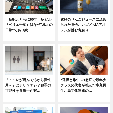
千葉駅とともに60年 駅ビル
究極のりんごジュースに込め
『ペリエ千葉』はなぜ"地元の
られた覚悟。カゴメ×JAアオ
日常"であり続…
レンが挑む青森り…
ニュース
ニュース
「トイレが混んでるから異性
“選択と集中”の徹底で最年少
用へ」はアリ？ナシ？犯罪の
クラスの代表が挑んだ事業再
可能性を弁護士が解…
生。黒字化達成の…
ニュース, 専門家インタビュー
ニュース