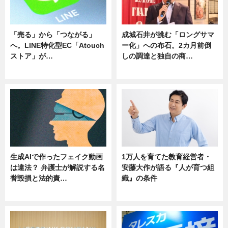
「売る」から「つながる」
成城石井が挑む「ロングサマ
へ。LINE特化型EC「Atouch
ー化」への布石。2カ月前倒
ストア」が…
しの調達と独自の商…
ニュース
ニュース
生成AIで作ったフェイク動画
1万人を育てた教育経営者・
は違法？ 弁護士が解説する名
安藤大作が語る『人が育つ組
誉毀損と法的責…
織』の条件
ニュース
ニュース