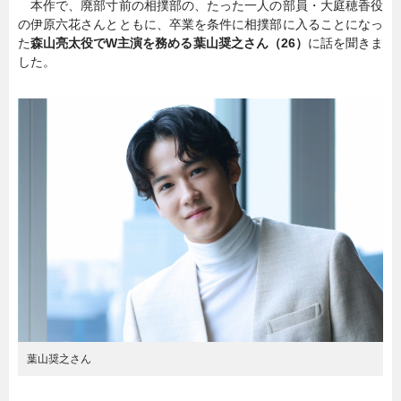
本作で、廃部寸前の相撲部の、たった一人の部員・大庭穂香役
の伊原六花さんとともに、卒業を条件に相撲部に入ることになっ
暮らし
エンタメ
た
森山亮太役でW主演を務める葉山奨之さん（26）
に話を聞きま
した。
連載一覧
葉山奨之さん