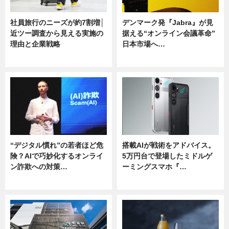
社員旅行のニーズが約7割増│
デンマーク発『Jabra』が見
近ツー調査から見える実施の
据える“オンライン会議革命”
理由と企業戦略
日本市場へ…
ニュース
ニュース
“デジタル慣れ”の若者ほど危
搭載AIが戦術をアドバイス。
険？AIで巧妙化するオンライ
5万円台で登場したミドルゲ
ン詐欺への対策…
ーミングスマホ『…
ニュース
ニュース