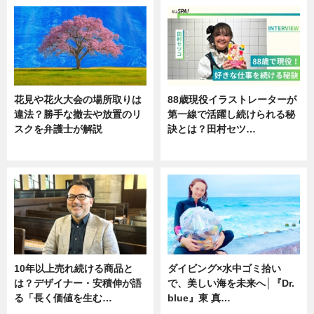
花見や花火大会の場所取りは
88歳現役イラストレーターが
違法？勝手な撤去や放置のリ
第一線で活躍し続けられる秘
スクを弁護士が解説
訣とは？田村セツ…
ニュース
専門家インタビュー
10年以上売れ続ける商品と
ダイビング×水中ゴミ拾い
は？デザイナー・安積伸が語
で、美しい海を未来へ│『Dr.
る「長く価値を生む…
blue』東 真…