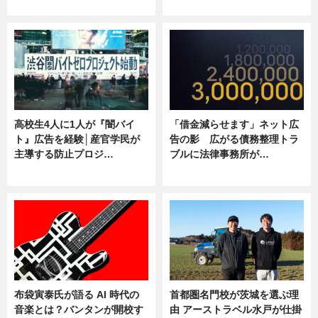
ニュース
ニュース
高校生4人に1人が『闇バイ
「借金減らせます」ネット広
ト』広告を経験│産官学民が
告の影 広がる債務整理トラ
主導する防止プロジ…
ブルに法律事務所が…
ニュース
ニュース
布袋寅泰氏が語る AI 時代の
首都圏名門校が茨城を選ぶ理
音楽とは？バンタンが開校す
由 アーストラベル水戸が仕掛