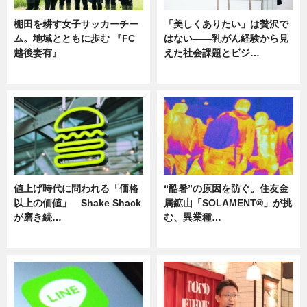
棚田を耕す女子サッカーチー
「美しくありたい」は贅沢で
ム。地域とともに歩む 『FC
はない――乳がん経験から見
越後妻有』
えた社会課題とビジ…
ニュース
ニュース
値上げ時代に問われる「価格
“酷暑”の原因を防ぐ。住友金
以上の価値」 Shake Shack
属鉱山「SOLAMENT®」が挑
が磨き続…
む、異業種…
ニュース
ニュース