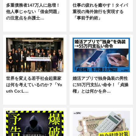
多重債務者147万人に急増！
仕事の疲れを癒やす！タイパ
他人事じゃない「借金問題」
重視の海外旅行を実現する
の注意点を弁護士…
「事前予約術」
専門家インタビュー
暮らし
世界を変える若手社会起業家
婚活アプリで独身偽装の男性
は何を考えているのか？「Yo
に55万円支払い命令！「貞操
uth Co:L…
権」とは何かを弁…
スキル
専門家インタビュー