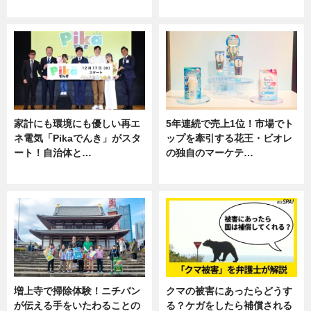
専門家インタビュー
専門家インタビュー
家計にも環境にも優しい再エ
5年連続で売上1位！市場でト
ネ電気「Pikaでんき」がスタ
ップを牽引する花王・ビオレ
ート！自治体と…
の独自のマーケテ…
ニュース
ニュース, 暮らし
増上寺で掃除体験！ニチバン
クマの被害にあったらどうす
が伝える手をいたわることの
る？ケガをしたら補償される