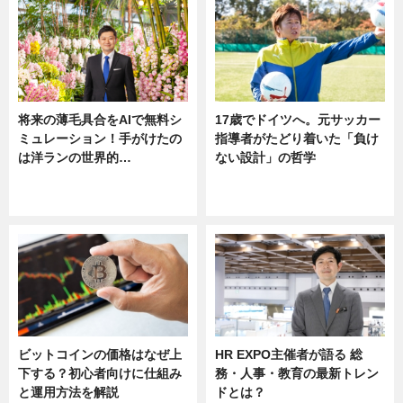
将来の薄毛具合をAIで無料シ
17歳でドイツへ。元サッカー
ミュレーション！手がけたの
指導者がたどり着いた「負け
は洋ランの世界的…
ない設計」の哲学
ニュース
ニュース
sponsored by 河野メリクロン
ビットコインの価格はなぜ上
HR EXPO主催者が語る 総
下する？初心者向けに仕組み
務・人事・教育の最新トレン
と運用方法を解説
ドとは？