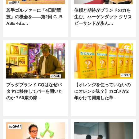
若手ゴルファーに「4日間競
信頼と期待がブランドの力を
技」の機会を——第2回 G_B
生む。ハーゲンダッツ クリス
ASE 4da…
ピーサンドが歩ん…
ニュース
ニュース
ブッダブランド CQはなぜパ
【オレンジを使っていないの
タヤに移住してバーを開いた
にオレンジ味？】カゴメが2
のか？60歳の節…
年かけて開発した革…
ニュース
グルメ, ニュース, 企業インタビュ
ー