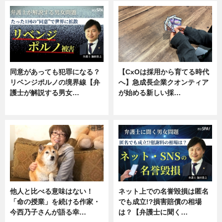
同意があっても犯罪になる？
【CxOは採用から育てる時代
リベンジポルノの境界線【弁
へ】急成長企業クオンティア
護士が解説する男女…
が始める新しい採…
専門家インタビュー
ニュース
他人と比べる意味はない！
ネット上での名誉毀損は匿名
「命の授業」を続ける作家・
でも成立!?損害賠償の相場
今西乃子さんが語る幸…
は？【弁護士に聞く…