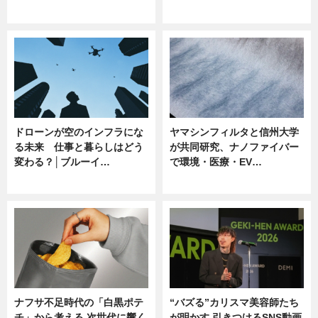
ニュース
ニュース
ドローンが空のインフラにな
ヤマシンフィルタと信州大学
る未来 仕事と暮らしはどう
が共同研究、ナノファイバー
変わる？│ブルーイ…
で環境・医療・EV…
ニュース
ニュース
ナフサ不足時代の「白黒ポテ
“バズる”カリスマ美容師たち
チ」から考える 次世代に響く
が明かす 引きつけるSNS動画