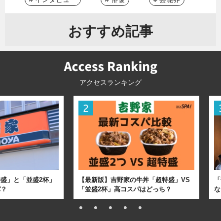
おすすめ記事
アクセスランキング
盛」と「並盛2杯」
【最新版】吉野家の牛丼「超特盛」VS
「
パ？
「並盛2杯」高コスパはどっち？
な