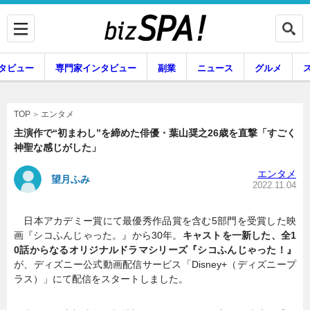
タビュー
専門家インタビュー
副業
ニュース
グルメ
エンタメ
エンタメ
TOP
主演作で“初まわし”を締めた俳優・葉山奨之26歳を直撃「すごく
神聖な感じがした」
企業インタビュー
専門家インタビュー
エンタメ
望月ふみ
2022.11.04
日本アカデミー賞にて最優秀作品賞を含む5部門を受賞した映
副業
ニュース
画『シコふんじゃった。』から30年。
キャストを一新した、全1
0話からなるオリジナルドラマシリーズ『シコふんじゃった！』
が、ディズニー公式動画配信サービス「Disney+（ディズニープ
ラス）」にて配信をスタートしました。
グルメ
スキル