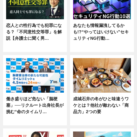
恋人との性行為でも犯罪にな
あなたも情報漏洩してるか
る？「不同意性交等罪」を解
も!?“やってはいけない”セキ
説【弁護士に聞く男…
ュリティNG行動…
専門家インタビュー
専門家インタビュー
働き盛りほど危ない「脳梗
成城石井の冬がひと味違うワ
塞」──リクルート出身社長が
ケとは？他社が敵わない「商
挑む“命のタイムリ…
品力」2つの要
企業インタビュー
グルメ