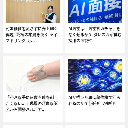
付加価値を足さずに売上500
AI面接は「面接官ガチャ」を
億超│究極の本質を突く ライ
なくせるか？ タレスカが挑む
フドリンク カ…
採用の可能性
ニュース
ニュース
「小さな手に何度も針を刺し
AIが描いた絵は著作権で守ら
たくない…」現場の悲痛な訴
れるのか？│弁護士が解説
えから開発されたア…
ニュース
ニュース