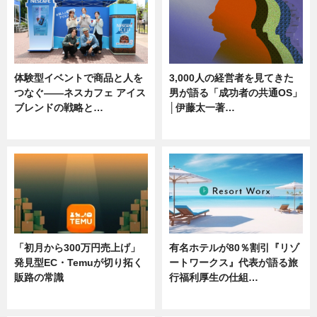
体験型イベントで商品と人を
3,000人の経営者を見てきた
つなぐ――ネスカフェ アイス
男が語る「成功者の共通OS」
ブレンドの戦略と…
│伊藤太一著…
ニュース
ニュース
「初月から300万円売上げ」
有名ホテルが80％割引『リゾ
発見型EC・Temuが切り拓く
ートワークス』代表が語る旅
販路の常識
行福利厚生の仕組…
ニュース
ニュース