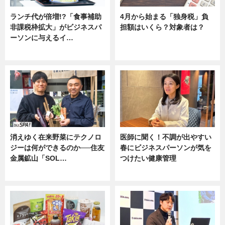
ランチ代が倍増!?「食事補助
4月から始まる「独身税」負
非課税枠拡大」がビジネスパ
担額はいくら？対象者は？
ーソンに与えるイ…
ニュース
ニュース
消えゆく在来野菜にテクノロ
医師に聞く！不調が出やすい
ジーは何ができるのか──住友
春にビジネスパーソンが気を
金属鉱山「SOL…
つけたい健康管理
ニュース
ニュース