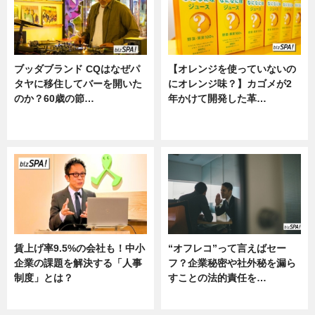
ブッダブランド CQはなぜパ
【オレンジを使っていないの
タヤに移住してバーを開いた
にオレンジ味？】カゴメが2
のか？60歳の節…
年かけて開発した革…
ニュース
グルメ, ニュース, 企業インタビュ
ー
賃上げ率9.5%の会社も！中小
“オフレコ”って言えばセー
企業の課題を解決する「人事
フ？企業秘密や社外秘を漏ら
制度」とは？
すことの法的責任を…
ニュース
ニュース, 専門家インタビュー