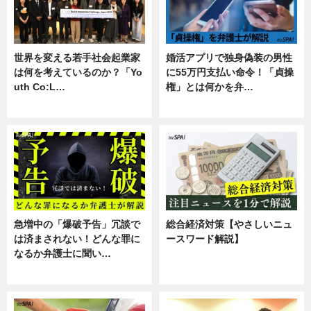
世界を変える若手社会起業家
婚活アプリで独身偽装の男性
は何を考えているのか？「Yo
に55万円支払い命令！「貞操
uth Co:L…
権」とは何かを弁…
スキル
専門家インタビュー
急増中の「爆破予告」冗談で
総合経済対策【やさしいニュ
は済まされない！どんな罪に
ースワード解説】
なるか弁護士に聞い…
ニュース
専門家インタビュー