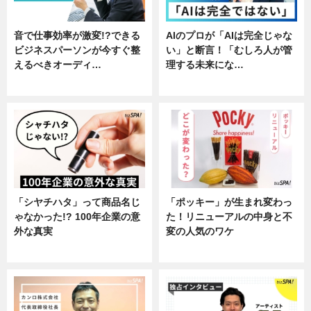
音で仕事効率が激変!?できる
AIのプロが「AIは完全じゃな
ビジネスパーソンが今すぐ整
い」と断言！「むしろ人が管
えるべきオーディ…
理する未来にな…
企業インタビュー
企業インタビュー
「シヤチハタ」って商品名じ
「ポッキー」が生まれ変わっ
ゃなかった!? 100年企業の意
た！リニューアルの中身と不
外な真実
変の人気のワケ
企業インタビュー
グルメ