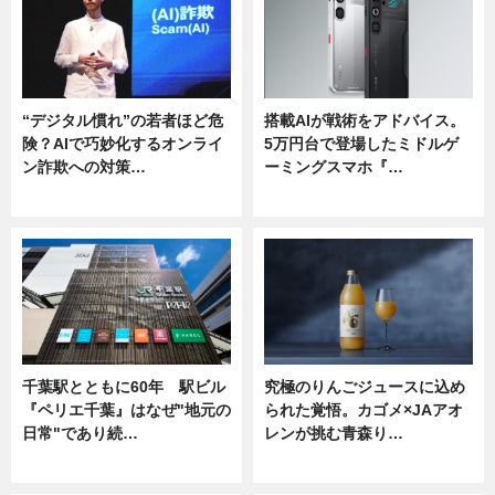
“デジタル慣れ”の若者ほど危
搭載AIが戦術をアドバイス。
険？AIで巧妙化するオンライ
5万円台で登場したミドルゲ
ン詐欺への対策…
ーミングスマホ『…
ニュース
ニュース
千葉駅とともに60年 駅ビル
究極のりんごジュースに込め
『ペリエ千葉』はなぜ"地元の
られた覚悟。カゴメ×JAアオ
日常"であり続…
レンが挑む青森り…
ニュース
ニュース