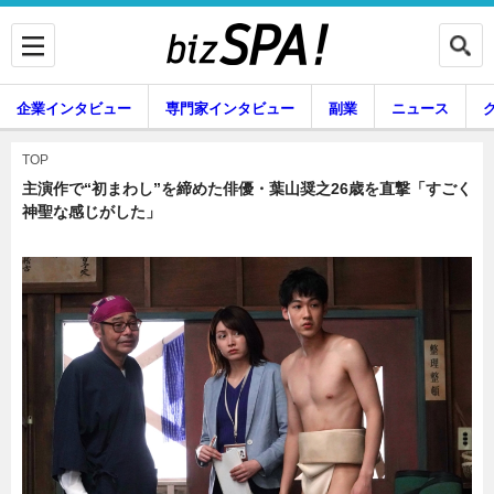
企業インタビュー
専門家インタビュー
副業
ニュース
暮らし
エンタメ
TOP
主演作で“初まわし”を締めた俳優・葉山奨之26歳を直撃「すごく
神聖な感じがした」
企業インタビュー
専門家インタビュー
副業
ニュース
グルメ
スキル