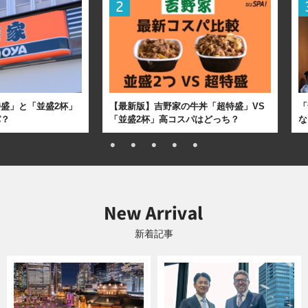
盛」と「並盛2杯」
【最新版】吉野家の牛丼「超特盛」VS
「
パ？
「並盛2杯」高コスパはどっち？
な
新着記事