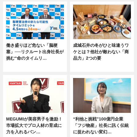
働き盛りほど危ない「脳梗
成城石井の冬がひと味違うワ
塞」──リクルート出身社長が
ケとは？他社が敵わない「商
挑む“命のタイムリ…
品力」2つの要
企業インタビュー
グルメ
MEGUMIが美容男子を激励！
“利他と挑戦”100億円企業
市場拡大でプロ人材の育成に
「フジ物産」社長に訊く伝統
力を入れるバン…
に捉われない変幻…