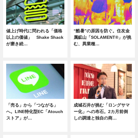
値上げ時代に問われる「価格
“酷暑”の原因を防ぐ。住友金
以上の価値」 Shake Shack
属鉱山「SOLAMENT®」が挑
が磨き続…
む、異業種…
ニュース
ニュース
「売る」から「つながる」
成城石井が挑む「ロングサマ
へ。LINE特化型EC「Atouch
ー化」への布石。2カ月前倒
ストア」が…
しの調達と独自の商…
ニュース
ニュース