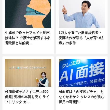
生成AIで作ったフェイク動画
1万人を育てた教育経営者・
は違法？ 弁護士が解説する名
安藤大作が語る『人が育つ組
誉毀損と法的責…
織』の条件
ニュース
ニュース
付加価値を足さずに売上500
AI面接は「面接官ガチャ」を
億超│究極の本質を突く ライ
なくせるか？ タレスカが挑む
フドリンク カ…
採用の可能性
ニュース
ニュース