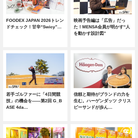
FOODEX JAPAN 2026トレン
映画予告編は「広告」だっ
ドチェック！甘辛“Swicy”…
た！MENSA会員が明かす“人
を動かす設計図”
ニュース
ニュース
若手ゴルファーに「4日間競
信頼と期待がブランドの力を
技」の機会を——第2回 G_B
生む。ハーゲンダッツ クリス
ASE 4da…
ピーサンドが歩ん…
ニュース
ニュース