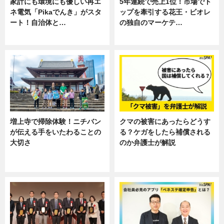
家計にも環境にも優しい再エ
5年連続で売上1位！市場でト
ネ電気「Pikaでんき」がスタ
ップを牽引する花王・ビオレ
ート！自治体と…
の独自のマーケテ…
ニュース
ニュース, 暮らし
増上寺で掃除体験！ニチバン
クマの被害にあったらどうす
が伝える手をいたわることの
る？ケガをしたら補償される
大切さ
のか弁護士が解説
ニュース, 企業インタビュー, 暮ら
専門家インタビュー
し