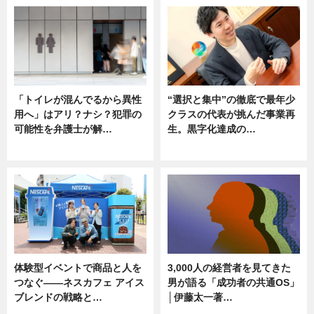
「トイレが混んでるから異性
“選択と集中”の徹底で最年少
用へ」はアリ？ナシ？犯罪の
クラスの代表が挑んだ事業再
可能性を弁護士が解…
生。黒字化達成の…
ニュース, 専門家インタビュー
ニュース
体験型イベントで商品と人を
3,000人の経営者を見てきた
つなぐ――ネスカフェ アイス
男が語る「成功者の共通OS」
ブレンドの戦略と…
│伊藤太一著…