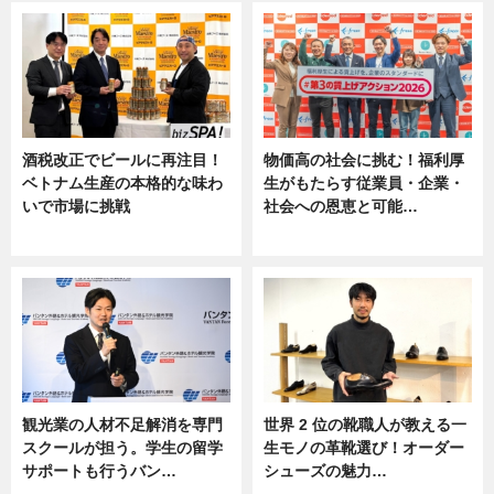
酒税改正でビールに再注目！
物価高の社会に挑む！福利厚
ベトナム生産の本格的な味わ
生がもたらす従業員・企業・
いで市場に挑戦
社会への恩恵と可能…
ニュース
ニュース
観光業の人材不足解消を専門
世界 2 位の靴職人が教える一
スクールが担う。学生の留学
生モノの革靴選び！オーダー
サポートも行うバン…
シューズの魅力…