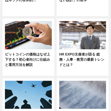
は洋ランの世界的…
ない設計」の哲学
ニュース
ニュース
sponsored by 河野メリクロン
ビットコインの価格はなぜ上
HR EXPO主催者が語る 総
下する？初心者向けに仕組み
務・人事・教育の最新トレン
と運用方法を解説
ドとは？
ニュース
ニュース