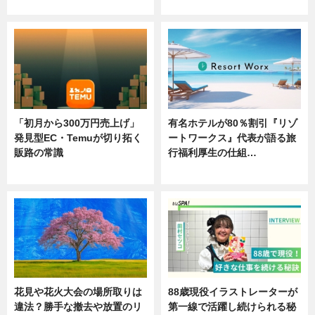
ニュース
ニュース
「初月から300万円売上げ」
有名ホテルが80％割引『リゾ
発見型EC・Temuが切り拓く
ートワークス』代表が語る旅
販路の常識
行福利厚生の仕組…
ニュース
ニュース
花見や花火大会の場所取りは
88歳現役イラストレーターが
違法？勝手な撤去や放置のリ
第一線で活躍し続けられる秘