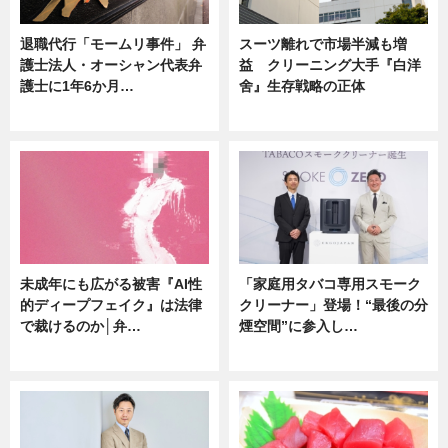
退職代行「モームリ事件」 弁
スーツ離れで市場半減も増
護士法人・オーシャン代表弁
益 クリーニング大手『白洋
護士に1年6か月…
舍』生存戦略の正体
ニュース
企業インタビュー
未成年にも広がる被害『AI性
「家庭用タバコ専用スモーク
的ディープフェイク』は法律
クリーナー」登場！“最後の分
で裁けるのか│弁…
煙空間”に参入し…
ニュース
ニュース