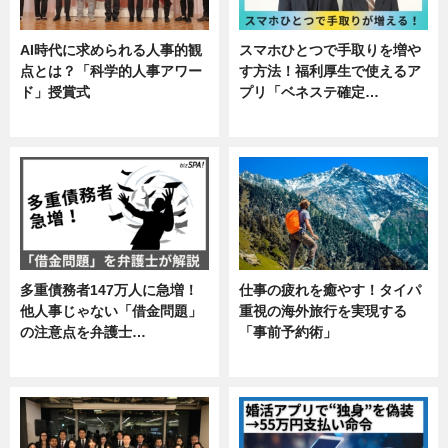
AI時代に求められる人事的観
スマホひとつで手取りを増や
点とは？「科学的人事アワー
す方法！福利厚生で使えるア
ド」授賞式
プリ「ベネステ確定…
ニュース
企業インタビュー
多重債務者147万人に急増！
仕事の疲れを癒やす！タイパ
他人事じゃない「借金問題」
重視の海外旅行を実現する
の注意点を弁護士…
「事前予約術」
専門家インタビュー
暮らし