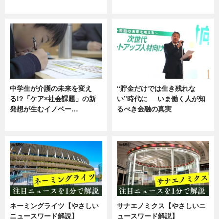
企業インタビュー
ニュース
中学生が介護の未来を変え
“貯金だけでは生き残れな
る!?「ケア×社会課題」の新
い”時代に──いま働く人が知
発想が生むイノベー…
るべき金融の真実
ニュース
企業インタビュー
ネーミングライツ【やさしい
サナエノミクス【やさしいニ
ニュースワード解説】
ュースワード解説】