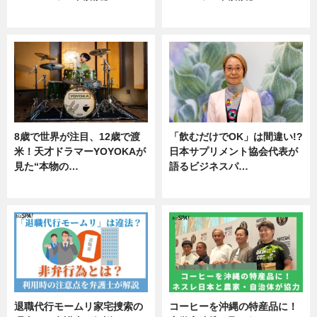
ニュース
ニュース
8歳で世界が注目、12歳で渡
「飲むだけでOK」は間違い!?
米！天才ドラマーYOYOKAが
日本サプリメント協会代表が
見た“本物の…
語るビジネスパ…
エンタメ
ニュース
退職代行モームリ家宅捜索の
コーヒーを沖縄の特産品に！