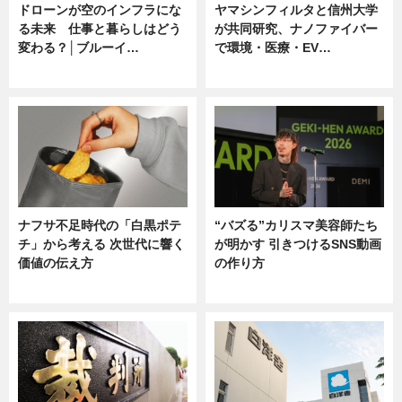
ドローンが空のインフラにな
ヤマシンフィルタと信州大学
る未来 仕事と暮らしはどう
が共同研究、ナノファイバー
変わる？│ブルーイ…
で環境・医療・EV…
ニュース
ニュース
ナフサ不足時代の「白黒ポテ
“バズる”カリスマ美容師たち
チ」から考える 次世代に響く
が明かす 引きつけるSNS動画
価値の伝え方
の作り方
ニュース
ニュース