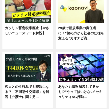
ガソリン暫定税率廃止【やさ
29歳で新規事業の責任者
しいニュースワード解説】
に！“個の力から社会の仕様を
変える”カオナビ流…
ニュース
企業インタビュー
恋人との性行為でも犯罪にな
あなたも情報漏洩してるか
る？「不同意性交等罪」を解
も!?“やってはいけない”セキ
説【弁護士に聞く男…
ュリティNG行動…
専門家インタビュー
専門家インタビュー