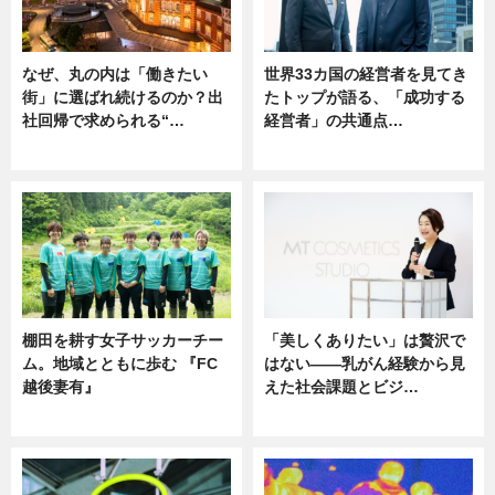
なぜ、丸の内は「働きたい
世界33カ国の経営者を見てき
街」に選ばれ続けるのか？出
たトップが語る、「成功する
社回帰で求められる“…
経営者」の共通点…
ニュース
ニュース
棚田を耕す女子サッカーチー
「美しくありたい」は贅沢で
ム。地域とともに歩む 『FC
はない――乳がん経験から見
越後妻有』
えた社会課題とビジ…
ニュース
ニュース