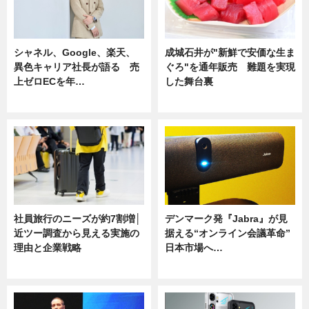
シャネル、Google、楽天、
成城石井が"新鮮で安価な生ま
異色キャリア社長が語る 売
ぐろ"を通年販売 難題を実現
上ゼロECを年…
した舞台裏
ニュース
ニュース
社員旅行のニーズが約7割増│
デンマーク発『Jabra』が見
近ツー調査から見える実施の
据える“オンライン会議革命”
理由と企業戦略
日本市場へ…
ニュース
ニュース