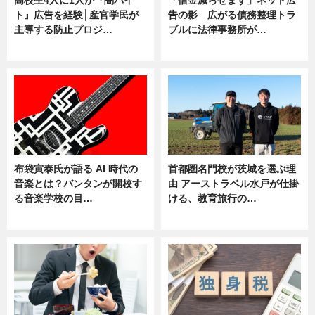
ト』広告を経験│産官学民が
告の影 広がる債務整理トラ
主導する防止プロジ…
ブルに法律事務所が…
ニュース
ニュース
布袋寅泰氏が語る AI 時代の
首都圏名門校が茨城を選ぶ理
音楽とは？バンタンが開校す
由 アーストラベル水戸が仕掛
る音楽学校の目…
ける、教育旅行の…
ニュース
ニュース