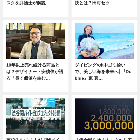
スクを弁護士が解説
訣とは？田村セツ…
ニュース
専門家インタビュー
10年以上売れ続ける商品と
ダイビング×水中ゴミ拾い
は？デザイナー・安積伸が語
で、美しい海を未来へ│『Dr.
る「長く価値を生む…
blue』東 真…
ニュース
ニュース
高校生4人に1人が『闇バイ
「借金減らせます」ネット広