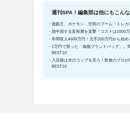
週刊SPA！編集部は他にもこん
遊戯王、ポケモン…空前のブーム「トレカ市
脱中国する富裕層を直撃「コストは1000万
年間収入4600万円！元手200万円から始
1万円で買った「偽物ブランドバッグ」。買
BEST10
入店後は水のコップを見ろ！飲食のプロが教
BEST10