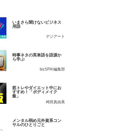
いまさら聞けないビジネス
用語
デジアート
時事ネタの英単語を語源か
ら学ぶ
bizSPA!編集部
筋トレやダイエット中にお
すすめ！「ボディメイク
飯」
袴田真由美
メンタル弱め元外資系コン
サルのひとりごと