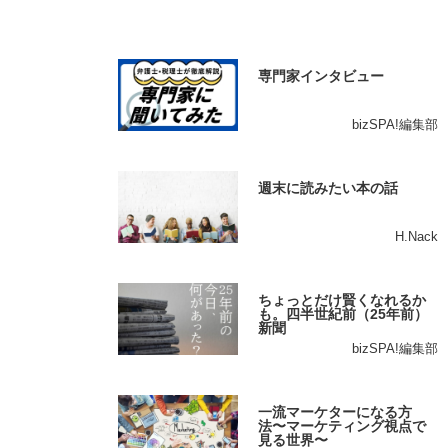
専門家インタビュー
bizSPA!編集部
週末に読みたい本の話
H.Nack
ちょっとだけ賢くなれるか
も。四半世紀前（25年前）
新聞
bizSPA!編集部
一流マーケターになる方
法〜マーケティング視点で
見る世界〜