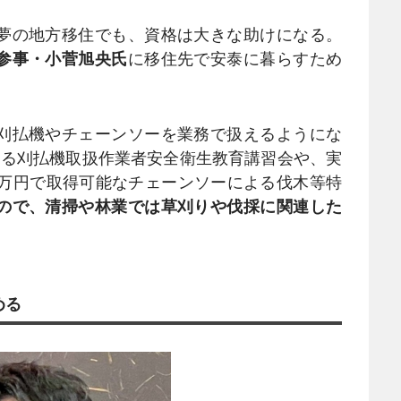
夢の地方移住でも、資格は大きな助けになる。
参事・小菅旭央氏
に移住先で安泰に暮らすため
刈払機やチェーンソーを業務で扱えるようにな
きる刈払機取扱作業者安全衛生教育講習会や、実
2万円で取得可能なチェーンソーによる伐木等特
ので、清掃や林業では草刈りや伐採に関連した
める