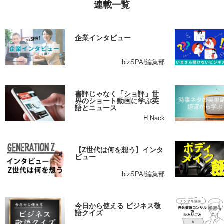
連載一覧
企業インタビュー
bizSPA!編集部
書評じゃなく「ショ評」世
界のショート動画に学ぶ英
語とニュース
H.Nack
【Z世代は何を想う】インタ
ビュー
bizSPA!編集部
今日から使える ビジネス敬
語クイズ