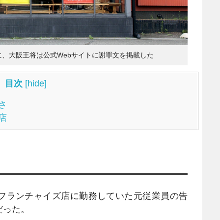
、大阪王将は公式Webサイトに謝罪文を掲載した
目次
[
hide
]
さ
店
フランチャイズ店に勤務していた元従業員の告
だった。