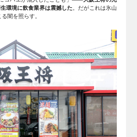
衛生環境に飲食業界は震撼した
。だがこれは氷山
こる闇を照らす。