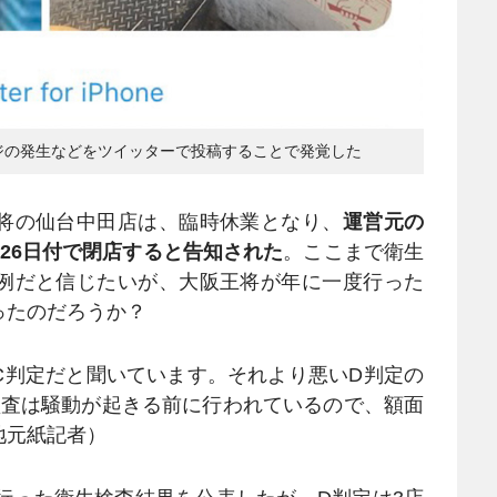
ジの発生などをツイッターで投稿することで発覚した
将の仙台中田店は、臨時休業となり、
運営元の
26日付で閉店すると告知された
。ここまで衛生
例だと信じたいが、大阪王将が年に一度行った
ったのだろうか？
C判定だと聞いています。それより悪いD判定の
監査は騒動が起きる前に行われているので、額面
地元紙記者）