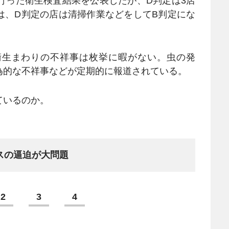
行った衛生検査結果を公表したが、D判定は3店
は、D判定の店は清掃作業などをしてB判定にな
。
生まわりの不祥事は枚挙に暇がない。虫の発
為的な不祥事などが定期的に報道されている。
ているのか。
スの逼迫が大問題
2
3
4