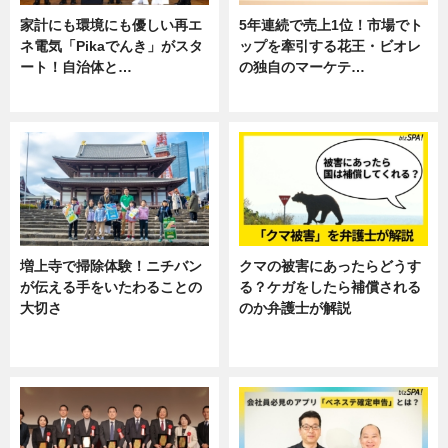
家計にも環境にも優しい再エ
5年連続で売上1位！市場でト
ネ電気「Pikaでんき」がスタ
ップを牽引する花王・ビオレ
ート！自治体と…
の独自のマーケテ…
ニュース
ニュース, 暮らし
増上寺で掃除体験！ニチバン
クマの被害にあったらどうす
が伝える手をいたわることの
る？ケガをしたら補償される
大切さ
のか弁護士が解説
ニュース, 企業インタビュー, 暮ら
専門家インタビュー
し