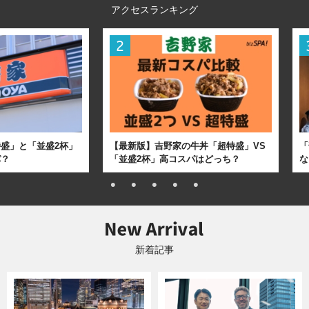
アクセスランキング
盛」と「並盛2杯」
【最新版】吉野家の牛丼「超特盛」VS
「
パ？
「並盛2杯」高コスパはどっち？
な
新着記事