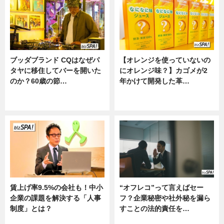
ブッダブランド CQはなぜパ
【オレンジを使っていないの
タヤに移住してバーを開いた
にオレンジ味？】カゴメが2
のか？60歳の節…
年かけて開発した革…
ニュース
グルメ, ニュース, 企業インタビュ
ー
賃上げ率9.5%の会社も！中小
“オフレコ”って言えばセー
企業の課題を解決する「人事
フ？企業秘密や社外秘を漏ら
制度」とは？
すことの法的責任を…
ニュース
ニュース, 専門家インタビュー