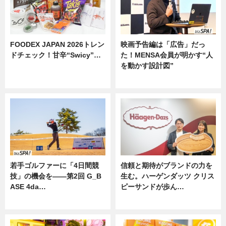
FOODEX JAPAN 2026トレン
映画予告編は「広告」だっ
ドチェック！甘辛“Swicy”…
た！MENSA会員が明かす“人
を動かす設計図”
ニュース
ニュース
若手ゴルファーに「4日間競
信頼と期待がブランドの力を
技」の機会を——第2回 G_B
生む。ハーゲンダッツ クリス
ASE 4da…
ピーサンドが歩ん…
ニュース
ニュース