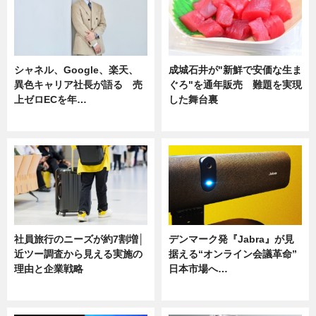
シャネル、Google、楽天、
成城石井が"新鮮で安価な生ま
異色キャリア社長が語る 売
ぐろ"を通年販売 難題を実現
上ゼロECを年…
した舞台裏
ニュース
ニュース
社員旅行のニーズが約7割増│
デンマーク発『Jabra』が見
近ツー調査から見える実施の
据える“オンライン会議革命”
理由と企業戦略
日本市場へ…
ニュース
ニュース