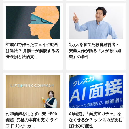
生成AIで作ったフェイク動画
1万人を育てた教育経営者・
は違法？ 弁護士が解説する名
安藤大作が語る『人が育つ組
誉毀損と法的責…
織』の条件
ニュース
ニュース
付加価値を足さずに売上500
AI面接は「面接官ガチャ」を
億超│究極の本質を突く ライ
なくせるか？ タレスカが挑む
フドリンク カ…
採用の可能性