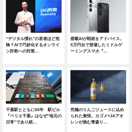
“デジタル慣れ”の若者ほど危
搭載AIが戦術をアドバイス。
険？AIで巧妙化するオンライ
5万円台で登場したミドルゲ
ン詐欺への対策…
ーミングスマホ『…
ニュース
ニュース
千葉駅とともに60年 駅ビル
究極のりんごジュースに込め
『ペリエ千葉』はなぜ"地元の
られた覚悟。カゴメ×JAアオ
日常"であり続…
レンが挑む青森り…
ニュース
ニュース