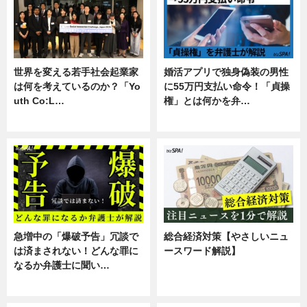
世界を変える若手社会起業家
婚活アプリで独身偽装の男性
は何を考えているのか？「Yo
に55万円支払い命令！「貞操
uth Co:L…
権」とは何かを弁…
スキル
専門家インタビュー
急増中の「爆破予告」冗談で
総合経済対策【やさしいニュ
は済まされない！どんな罪に
ースワード解説】
なるか弁護士に聞い…
ニュース
専門家インタビュー