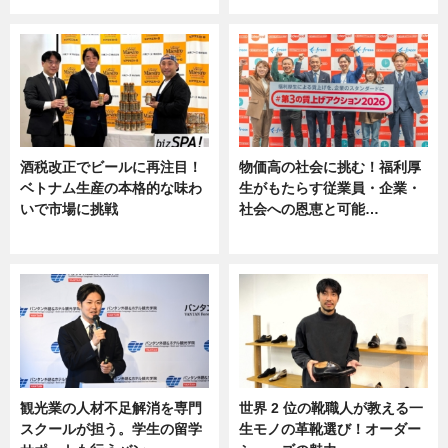
酒税改正でビールに再注目！
物価高の社会に挑む！福利厚
ベトナム生産の本格的な味わ
生がもたらす従業員・企業・
いで市場に挑戦
社会への恩恵と可能…
ニュース
ニュース
観光業の人材不足解消を専門
世界 2 位の靴職人が教える一
スクールが担う。学生の留学
生モノの革靴選び！オーダー