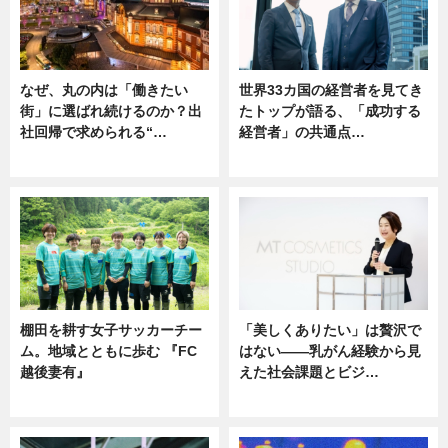
なぜ、丸の内は「働きたい
世界33カ国の経営者を見てき
街」に選ばれ続けるのか？出
たトップが語る、「成功する
社回帰で求められる“…
経営者」の共通点…
ニュース
ニュース
棚田を耕す女子サッカーチー
「美しくありたい」は贅沢で
ム。地域とともに歩む 『FC
はない――乳がん経験から見
越後妻有』
えた社会課題とビジ…
ニュース
ニュース