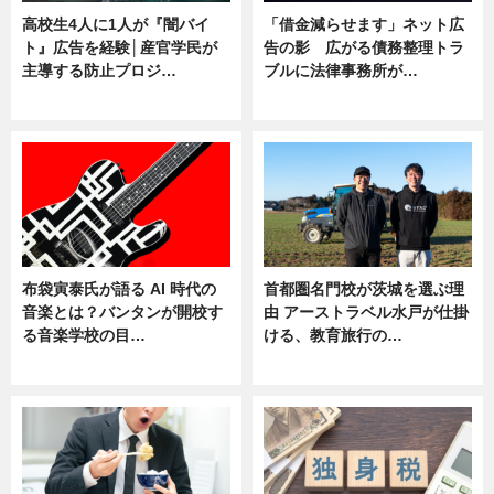
高校生4人に1人が『闇バイ
「借金減らせます」ネット広
ト』広告を経験│産官学民が
告の影 広がる債務整理トラ
主導する防止プロジ…
ブルに法律事務所が…
ニュース
ニュース
布袋寅泰氏が語る AI 時代の
首都圏名門校が茨城を選ぶ理
音楽とは？バンタンが開校す
由 アーストラベル水戸が仕掛
る音楽学校の目…
ける、教育旅行の…
ニュース
ニュース