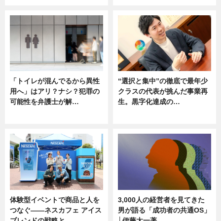
「トイレが混んでるから異性
“選択と集中”の徹底で最年少
用へ」はアリ？ナシ？犯罪の
クラスの代表が挑んだ事業再
可能性を弁護士が解…
生。黒字化達成の…
ニュース, 専門家インタビュー
ニュース
体験型イベントで商品と人を
3,000人の経営者を見てきた
つなぐ――ネスカフェ アイス
男が語る「成功者の共通OS」
ブレンドの戦略と…
│伊藤太一著…