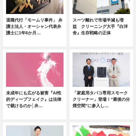
退職代行「モームリ事件」 弁
スーツ離れで市場半減も増
護士法人・オーシャン代表弁
益 クリーニング大手『白洋
護士に1年6か月…
舍』生存戦略の正体
ニュース
企業インタビュー
未成年にも広がる被害『AI性
「家庭用タバコ専用スモーク
的ディープフェイク』は法律
クリーナー」登場！“最後の分
で裁けるのか│弁…
煙空間”に参入し…
ニュース
ニュース