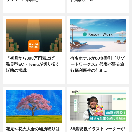
ニュース
ニュース
「初月から300万円売上げ」
有名ホテルが80％割引『リゾ
発見型EC・Temuが切り拓く
ートワークス』代表が語る旅
販路の常識
行福利厚生の仕組…
ニュース
ニュース
花見や花火大会の場所取りは
88歳現役イラストレーターが