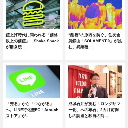
値上げ時代に問われる「価格
“酷暑”の原因を防ぐ。住友金
以上の価値」 Shake Shack
属鉱山「SOLAMENT®」が挑
が磨き続…
む、異業種…
ニュース
ニュース
「売る」から「つながる」
成城石井が挑む「ロングサマ
へ。LINE特化型EC「Atouch
ー化」への布石。2カ月前倒
ストア」が…
しの調達と独自の商…
ニュース
ニュース