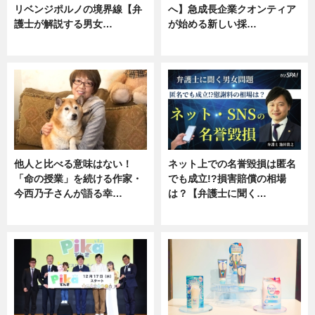
リベンジポルノの境界線【弁
へ】急成長企業クオンティア
護士が解説する男女…
が始める新しい採…
専門家インタビュー
ニュース
他人と比べる意味はない！
ネット上での名誉毀損は匿名
「命の授業」を続ける作家・
でも成立!?損害賠償の相場
今西乃子さんが語る幸…
は？【弁護士に聞く…
専門家インタビュー
専門家インタビュー