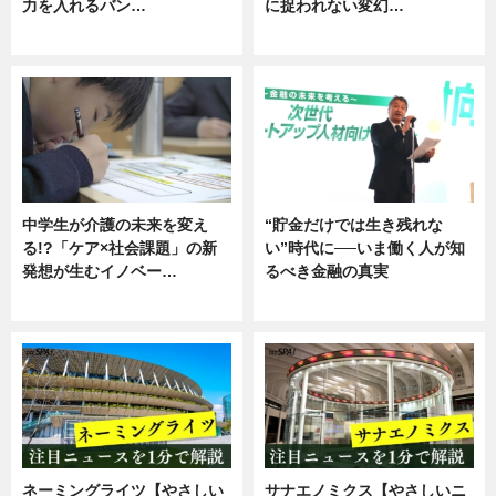
力を入れるバン…
に捉われない変幻…
企業インタビュー
ニュース
中学生が介護の未来を変え
“貯金だけでは生き残れな
る!?「ケア×社会課題」の新
い”時代に──いま働く人が知
発想が生むイノベー…
るべき金融の真実
ニュース
企業インタビュー
ネーミングライツ【やさしい
サナエノミクス【やさしいニ