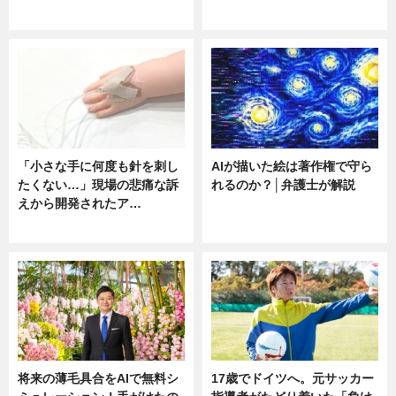
ニュース
ニュース
「小さな手に何度も針を刺し
AIが描いた絵は著作権で守ら
たくない…」現場の悲痛な訴
れるのか？│弁護士が解説
えから開発されたア…
ニュース
ニュース
将来の薄毛具合をAIで無料シ
17歳でドイツへ。元サッカー