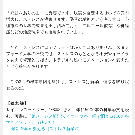
「問題をありのままに受容できず、現実を否定するせいで不安が
増大し、ストレスが溜まります。受容の精神という考え方は、心
理療法の世界で成果を出し始めており、アルコール依存症や神経
症などの治療現場でも活用されています。
ただ、ストレスにはデメリットばかりではありません。スタン
フォード大学の研究では、ストレスのもととなる不安やイライラ
をあえて肯定的に捉え、トラブル対処のモチベーションへ変えた
という報告があります」
この3つの根本原因を除けば、ストレスは解消、健康を取り戻
せるのだ。
【鈴木 祐】
サイエンスライター。’76年生まれ。年に5000本の科学論文を読
む。著書に『
超ストレス解消法 イライラが一瞬で消える100の科
学的メソッド』（鉄人社）
― 最新医学が教える［ストレス解消法］ ―