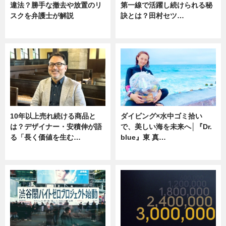
違法？勝手な撤去や放置のリ
第一線で活躍し続けられる秘
スクを弁護士が解説
訣とは？田村セツ…
ニュース
専門家インタビュー
10年以上売れ続ける商品と
ダイビング×水中ゴミ拾い
は？デザイナー・安積伸が語
で、美しい海を未来へ│『Dr.
る「長く価値を生む…
blue』東 真…
ニュース
ニュース