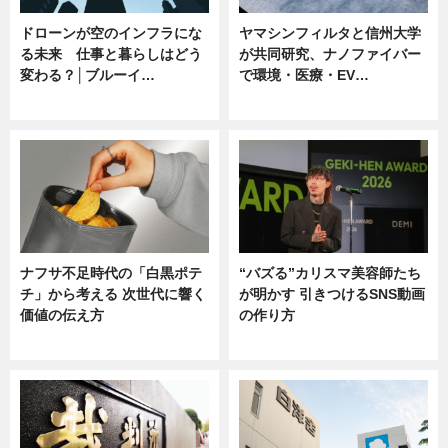
ドローンが空のインフラにな
ヤマシンフィルタと信州大学
る未来 仕事と暮らしはどう
が共同研究、ナノファイバー
変わる？│ブルーイ…
で環境・医療・EV…
ニュース
ニュース
ナフサ不足時代の「白黒ポテ
“バズる”カリスマ美容師たち
チ」から考える 次世代に響く
が明かす 引きつけるSNS動画
価値の伝え方
の作り方
ニュース
ニュース