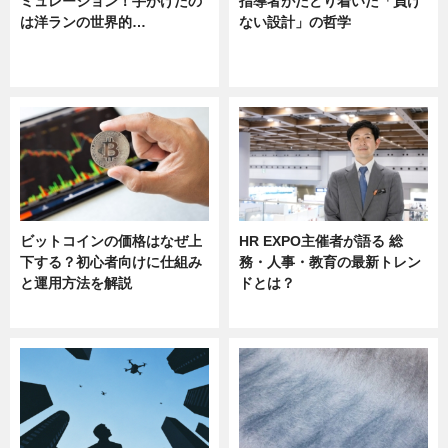
ミュレーション！手がけたの
指導者がたどり着いた「負け
は洋ランの世界的…
ない設計」の哲学
ニュース
ニュース
sponsored by 河野メリクロン
ビットコインの価格はなぜ上
HR EXPO主催者が語る 総
下する？初心者向けに仕組み
務・人事・教育の最新トレン
と運用方法を解説
ドとは？
ニュース
ニュース