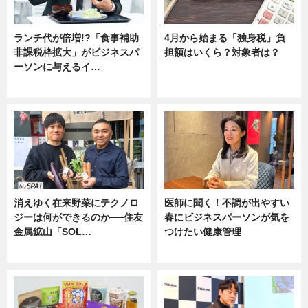
ランチ代が倍増!?「食事補助
4月から始まる「独身税」負
非課税枠拡大」がビジネスパ
担額はいくら？対象者は？
ーソンに与えるイ…
ニュース
ニュース
消えゆく在来野菜にテクノロ
医師に聞く！不調が出やすい
ジーは何ができるのか──住友
春にビジネスパーソンが気を
金属鉱山「SOL…
つけたい健康管理
ニュース
ニュース