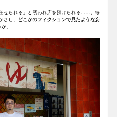
任せられる」と誘われ店を預けられる……。毎
がさし、
どこかのフィクションで見たような妄
うか
。