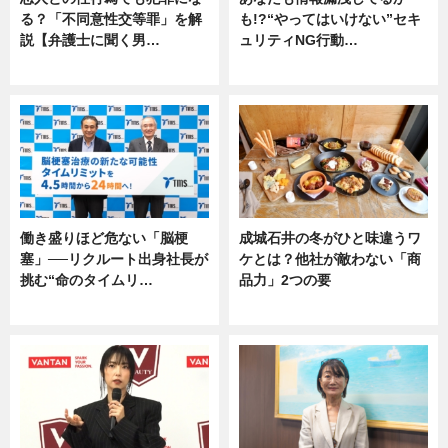
る？「不同意性交等罪」を解
も!?“やってはいけない”セキ
説【弁護士に聞く男…
ュリティNG行動…
専門家インタビュー
専門家インタビュー
働き盛りほど危ない「脳梗
成城石井の冬がひと味違うワ
塞」──リクルート出身社長が
ケとは？他社が敵わない「商
挑む“命のタイムリ…
品力」2つの要
企業インタビュー
グルメ