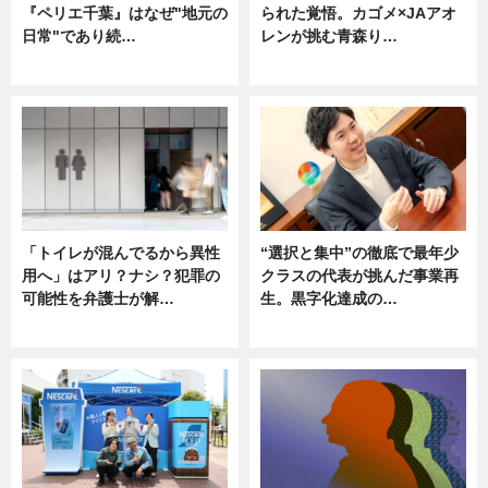
『ペリエ千葉』はなぜ"地元の
られた覚悟。カゴメ×JAアオ
日常"であり続…
レンが挑む青森り…
ニュース
ニュース
「トイレが混んでるから異性
“選択と集中”の徹底で最年少
用へ」はアリ？ナシ？犯罪の
クラスの代表が挑んだ事業再
可能性を弁護士が解…
生。黒字化達成の…
ニュース, 専門家インタビュー
ニュース