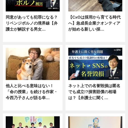
同意があっても犯罪になる？
【CxOは採用から育てる時代
リベンジポルノの境界線【弁
へ】急成長企業クオンティア
護士が解説する男女…
が始める新しい採…
専門家インタビュー
ニュース
他人と比べる意味はない！
ネット上での名誉毀損は匿名
「命の授業」を続ける作家・
でも成立!?損害賠償の相場
今西乃子さんが語る幸…
は？【弁護士に聞く…
専門家インタビュー
専門家インタビュー