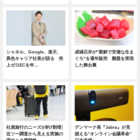
シャネル、Google、楽天、
成城石井が"新鮮で安価な生ま
異色キャリア社長が語る 売
ぐろ"を通年販売 難題を実現
上ゼロECを年…
した舞台裏
ニュース
ニュース
社員旅行のニーズが約7割増│
デンマーク発『Jabra』が見
近ツー調査から見える実施の
据える“オンライン会議革命”