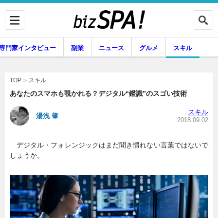
専門家インタビュー
副業
ニュース
グルメ
スキル
スキル
TOP
あなたのスマホも覗かれる？デジタル“鑑識”のスゴい技術
スキル
湯浅 肇
企業インタビュー
専門家インタビュー
2018.09.02
デジタル・フォレンジックはまだ聞き慣れない言葉ではないで
しょうか。
副業
ニュース
グルメ
スキル