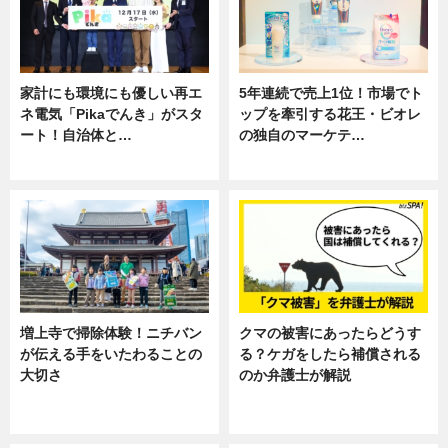
家計にも環境にも優しい再エ
5年連続で売上1位！市場でト
ネ電気「Pikaでんき」がスタ
ップを牽引する花王・ビオレ
ート！自治体と…
の独自のマーケテ…
ニュース
ニュース, 暮らし
増上寺で掃除体験！ニチバン
クマの被害にあったらどうす
が伝える手をいたわることの
る？ケガをしたら補償される
大切さ
のか弁護士が解説
ニュース, 企業インタビュー, 暮ら
専門家インタビュー
し