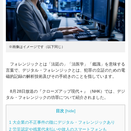
暮らし
エンタメ
連載一覧
※画像はイメージです（以下同じ）
フォレンジックとは「法廷の」「法医学」「鑑識」を意味する
言葉で、デジタル・フォレンジックとは、犯罪の立証のための電
磁的記録の解析技術及びその手続きのことを指しています。
8月28日放送の『クローズアップ現代＋』（NHK）では、デジ
タル・フォレンジックの功罪について紹介されました。
目次
[
hide
]
1
大企業の不正事件の陰にデジタル・フォレンジックあり
2
労災認定や残業代未払いや故人のスマートフォンも