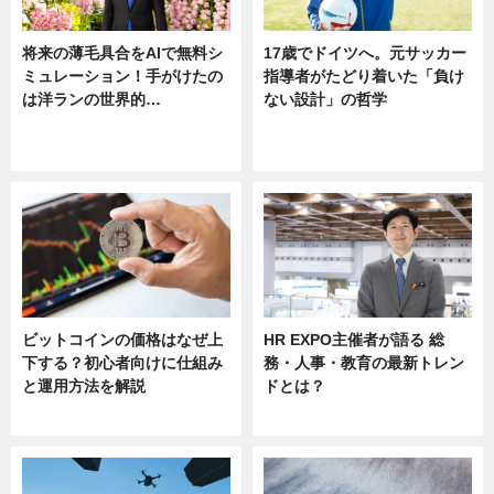
将来の薄毛具合をAIで無料シ
17歳でドイツへ。元サッカー
ミュレーション！手がけたの
指導者がたどり着いた「負け
は洋ランの世界的…
ない設計」の哲学
ニュース
ニュース
sponsored by 河野メリクロン
ビットコインの価格はなぜ上
HR EXPO主催者が語る 総
下する？初心者向けに仕組み
務・人事・教育の最新トレン
と運用方法を解説
ドとは？
ニュース
ニュース