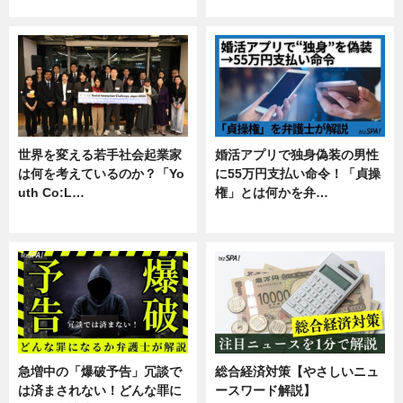
専門家インタビュー
暮らし
世界を変える若手社会起業家
婚活アプリで独身偽装の男性
は何を考えているのか？「Yo
に55万円支払い命令！「貞操
uth Co:L…
権」とは何かを弁…
スキル
専門家インタビュー
急増中の「爆破予告」冗談で
総合経済対策【やさしいニュ
は済まされない！どんな罪に
ースワード解説】