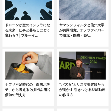
ドローンが空のインフラにな
ヤマシンフィルタと信州大学
る未来 仕事と暮らしはどう
が共同研究、ナノファイバー
変わる？│ブルーイ…
で環境・医療・EV…
ニュース
ニュース
ナフサ不足時代の「白黒ポテ
“バズる”カリスマ美容師たち
チ」から考える 次世代に響く
が明かす 引きつけるSNS動画
価値の伝え方
の作り方
ニュース
ニュース