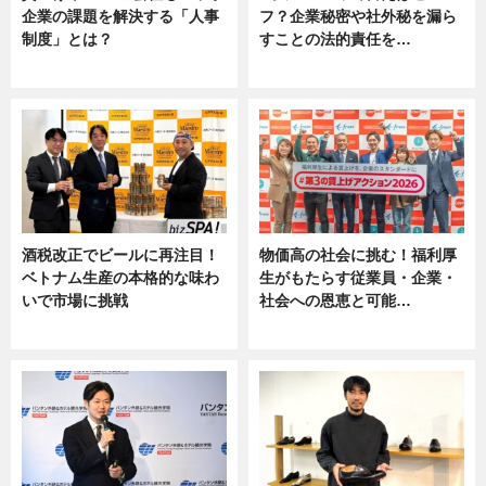
企業の課題を解決する「人事
フ？企業秘密や社外秘を漏ら
制度」とは？
すことの法的責任を…
ニュース
ニュース, 専門家インタビュー
酒税改正でビールに再注目！
物価高の社会に挑む！福利厚
ベトナム生産の本格的な味わ
生がもたらす従業員・企業・
いで市場に挑戦
社会への恩恵と可能…
ニュース
ニュース