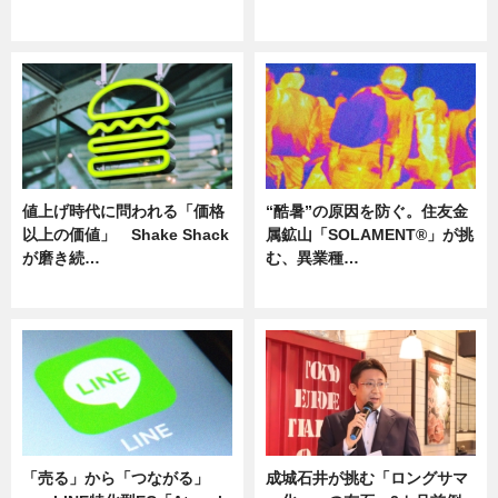
ニュース
ニュース
値上げ時代に問われる「価格
“酷暑”の原因を防ぐ。住友金
以上の価値」 Shake Shack
属鉱山「SOLAMENT®」が挑
が磨き続…
む、異業種…
ニュース
ニュース
「売る」から「つながる」
成城石井が挑む「ロングサマ