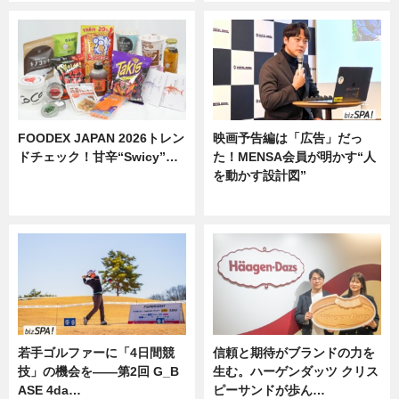
FOODEX JAPAN 2026トレン
映画予告編は「広告」だっ
ドチェック！甘辛“Swicy”…
た！MENSA会員が明かす“人
を動かす設計図”
ニュース
ニュース
若手ゴルファーに「4日間競
信頼と期待がブランドの力を
技」の機会を——第2回 G_B
生む。ハーゲンダッツ クリス
ASE 4da…
ピーサンドが歩ん…