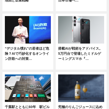
理由と企業戦略
日本市場へ…
ニュース
ニュース
“デジタル慣れ”の若者ほど危
搭載AIが戦術をアドバイス。
険？AIで巧妙化するオンライ
5万円台で登場したミドルゲ
ン詐欺への対策…
ーミングスマホ『…
ニュース
ニュース
千葉駅とともに60年 駅ビル
究極のりんごジュースに込め