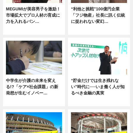
MEGUMIが美容男子を激励！
“利他と挑戦”100億円企業
市場拡大でプロ人材の育成に
「フジ物産」社長に訊く伝統
力を入れるバン…
に捉われない変幻…
企業インタビュー
ニュース
中学生が介護の未来を変え
“貯金だけでは生き残れな
る!?「ケア×社会課題」の新
い”時代に──いま働く人が知
発想が生むイノベー…
るべき金融の真実
ニュース
企業インタビュー