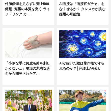
付加価値を足さずに売上500
AI面接は「面接官ガチャ」を
億超│究極の本質を突く ライ
なくせるか？ タレスカが挑む
フドリンク カ…
採用の可能性
ニュース
ニュース
「小さな手に何度も針を刺し
AIが描いた絵は著作権で守ら
たくない…」現場の悲痛な訴
れるのか？│弁護士が解説
えから開発されたア…
ニュース
ニュース