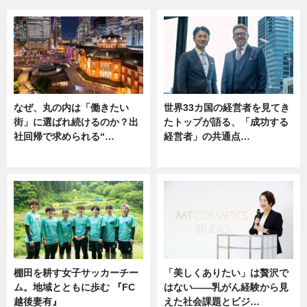
なぜ、丸の内は「働きたい
世界33カ国の経営者を見てき
街」に選ばれ続けるのか？出
たトップが語る、「成功する
社回帰で求められる“…
経営者」の共通点…
ニュース
ニュース
棚田を耕す女子サッカーチー
「美しくありたい」は贅沢で
ム。地域とともに歩む 『FC
はない――乳がん経験から見
越後妻有』
えた社会課題とビジ…