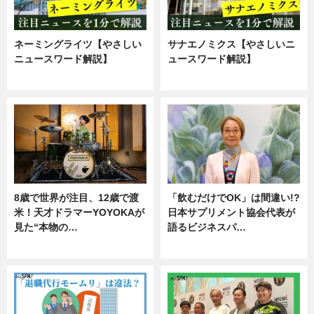
ネーミングライツ【やさしい
サナエノミクス【やさしいニ
ニュースワード解説】
ュースワード解説】
ニュース
ニュース
8歳で世界が注目、12歳で渡
「飲むだけでOK」は間違い!?
米！天才ドラマーYOYOKAが
日本サプリメント協会代表が
見た“本物の…
語るビジネスパ…
エンタメ
ニュース