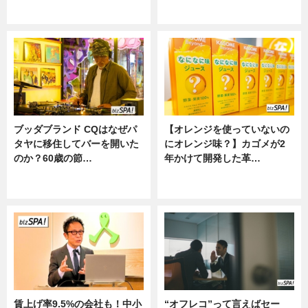
ニュース
ニュース
ブッダブランド CQはなぜパ
【オレンジを使っていないの
タヤに移住してバーを開いた
にオレンジ味？】カゴメが2
のか？60歳の節…
年かけて開発した革…
ニュース
グルメ, ニュース, 企業インタビュ
ー
賃上げ率9.5%の会社も！中小
“オフレコ”って言えばセー