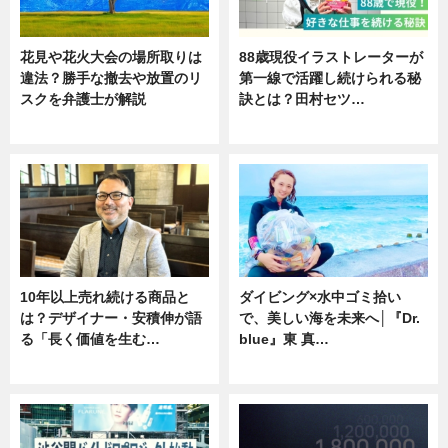
花見や花火大会の場所取りは
88歳現役イラストレーターが
違法？勝手な撤去や放置のリ
第一線で活躍し続けられる秘
スクを弁護士が解説
訣とは？田村セツ…
ニュース
専門家インタビュー
10年以上売れ続ける商品と
ダイビング×水中ゴミ拾い
は？デザイナー・安積伸が語
で、美しい海を未来へ│『Dr.
る「長く価値を生む…
blue』東 真…
ニュース
ニュース