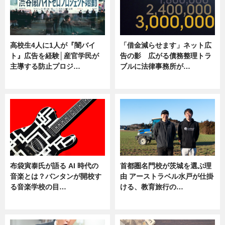
高校生4人に1人が『闇バイ
「借金減らせます」ネット広
ト』広告を経験│産官学民が
告の影 広がる債務整理トラ
主導する防止プロジ…
ブルに法律事務所が…
ニュース
ニュース
布袋寅泰氏が語る AI 時代の
首都圏名門校が茨城を選ぶ理
音楽とは？バンタンが開校す
由 アーストラベル水戸が仕掛
る音楽学校の目…
ける、教育旅行の…
ニュース
ニュース