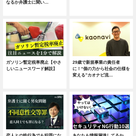
なるか弁護士に聞い…
ニュース
専門家インタビュー
ガソリン暫定税率廃止【やさ
29歳で新規事業の責任者
しいニュースワード解説】
に！“個の力から社会の仕様を
変える”カオナビ流…
ニュース
企業インタビュー
恋人との性行為でも犯罪にな
あなたも情報漏洩してるか