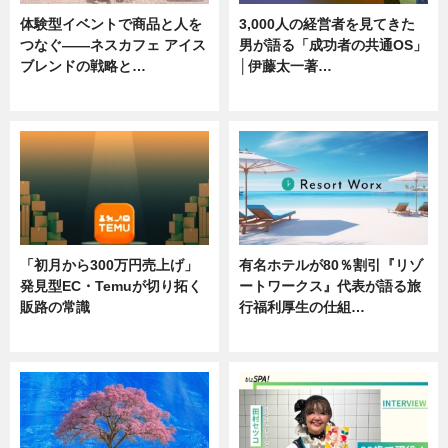
体験型イベントで商品と人を
3,000人の経営者を見てきた
つなぐ――ネスカフェ アイス
男が語る「成功者の共通OS」
ブレンドの戦略と…
│伊藤太一著…
ニュース
ニュース
「初月から300万円売上げ」
有名ホテルが80％割引『リゾ
発見型EC・Temuが切り拓く
ートワークス』代表が語る旅
販路の常識
行福利厚生の仕組…
ニュース
ニュース