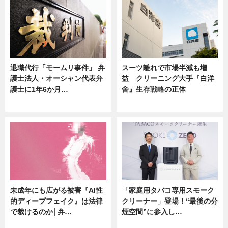
退職代行「モームリ事件」 弁
スーツ離れで市場半減も増
護士法人・オーシャン代表弁
益 クリーニング大手『白洋
護士に1年6か月…
舍』生存戦略の正体
ニュース
企業インタビュー
未成年にも広がる被害『AI性
「家庭用タバコ専用スモーク
的ディープフェイク』は法律
クリーナー」登場！“最後の分
で裁けるのか│弁…
煙空間”に参入し…
ニュース
ニュース