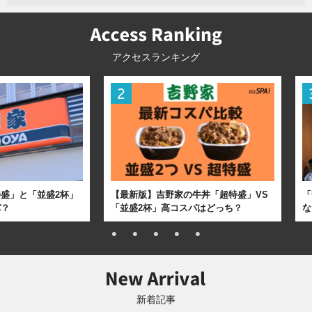
アクセスランキング
盛」と「並盛2杯」
【最新版】吉野家の牛丼「超特盛」VS
「
パ？
「並盛2杯」高コスパはどっち？
な
新着記事