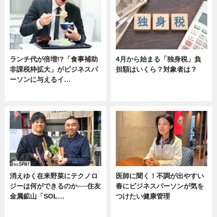
ランチ代が倍増!?「食事補助
4月から始まる「独身税」負
非課税枠拡大」がビジネスパ
担額はいくら？対象者は？
ーソンに与えるイ…
ニュース
ニュース
消えゆく在来野菜にテクノロ
医師に聞く！不調が出やすい
ジーは何ができるのか──住友
春にビジネスパーソンが気を
金属鉱山「SOL…
つけたい健康管理
ニュース
ニュース