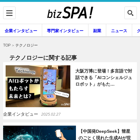
企業インタビュー
専門家インタビュー
副業
ニュース
暮らし
エンタメ
テクノロジー
TOP
テクノロジーに関する記事
大阪万博に登場！多言語で対
企業インタビュー
専門家インタビュー
話できる「AIコンシェルジュ
ロボット」がもた…
副業
ニュース
企業インタビュー
2025.02.27
グルメ
スキル
【中国発DeepSeek】彗星
のごとく現れた生成AIが世