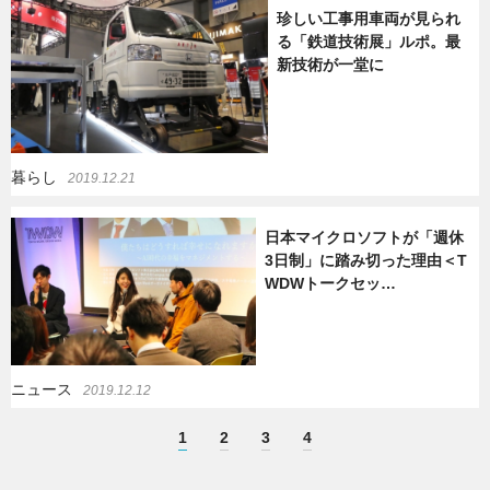
珍しい工事用車両が見られ
る「鉄道技術展」ルポ。最
新技術が一堂に
暮らし
2019.12.21
日本マイクロソフトが「週休
3日制」に踏み切った理由＜T
WDWトークセッ…
ニュース
2019.12.12
1
2
3
4