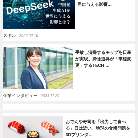
界に与える影響…
暮らし
エンタメ
スキル
2025.02.10
連載一覧
手放し清掃するモップを日産
が実現。掃除道具が「車線変
更」するTECH …
企業インタビュー
2023.11.20
おでんや寿司を「出力して食べ
る」日は近い。地球の食糧問題を
3Dプリンタ…