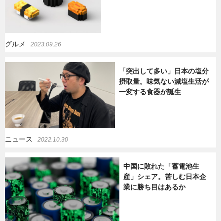
グルメ
2023.09.26
「突出して多い」日本の塩分
摂取量。味気ない減塩生活が
一変する食器が誕生
ニュース
2022.10.30
中国に敗れた「蓄電池生
産」シェア。苦しむ日本企
業に勝ち目はあるか