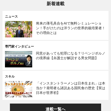
新着連載
ニュース
将来の薄毛具合をAIで無料シミュレーショ
ン！手がけたのは洋ランの世界的栽培業者！
その理由とは
専門家インタビュー
同意があっても犯罪になる？リベンジポルノ
の境界線【弁護士が解説する男女問題】
スキル
「インスタントラーメンは日本生まれ」は本
当か？発明者も諸説ある国民食の歴史【実は
日本が世界初】
連載一覧へ