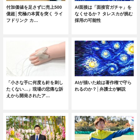
付加価値を足さずに売上500
AI面接は「面接官ガチャ」を
億超│究極の本質を突く ライ
なくせるか？ タレスカが挑む
フドリンク カ…
採用の可能性
ニュース
ニュース
「小さな手に何度も針を刺し
AIが描いた絵は著作権で守ら
たくない…」現場の悲痛な訴
れるのか？│弁護士が解説
えから開発されたア…
ニュース
ニュース