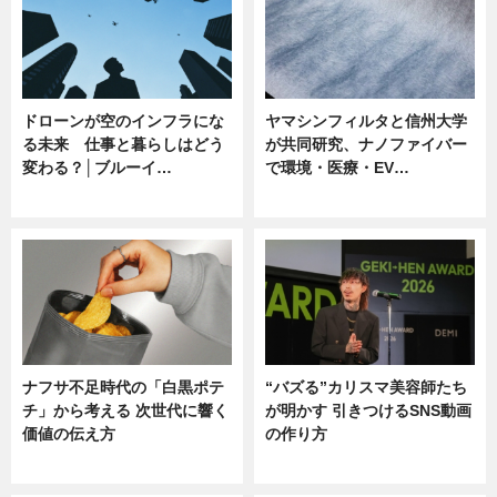
ドローンが空のインフラにな
ヤマシンフィルタと信州大学
る未来 仕事と暮らしはどう
が共同研究、ナノファイバー
変わる？│ブルーイ…
で環境・医療・EV…
ニュース
ニュース
ナフサ不足時代の「白黒ポテ
“バズる”カリスマ美容師たち
チ」から考える 次世代に響く
が明かす 引きつけるSNS動画
価値の伝え方
の作り方
ニュース
ニュース