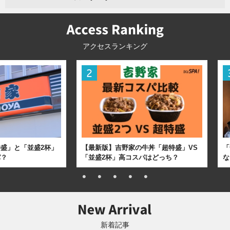
アクセスランキング
盛」と「並盛2杯」
【最新版】吉野家の牛丼「超特盛」VS
「
パ？
「並盛2杯」高コスパはどっち？
な
新着記事