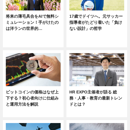
将来の薄毛具合をAIで無料シ
17歳でドイツへ。元サッカー
ミュレーション！手がけたの
指導者がたどり着いた「負け
は洋ランの世界的…
ない設計」の哲学
ニュース
ニュース
sponsored by 河野メリクロン
ビットコインの価格はなぜ上
HR EXPO主催者が語る 総
下する？初心者向けに仕組み
務・人事・教育の最新トレン
と運用方法を解説
ドとは？
ニュース
ニュース