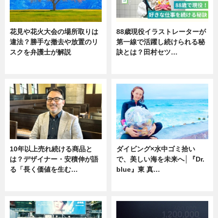
花見や花火大会の場所取りは
88歳現役イラストレーターが
違法？勝手な撤去や放置のリ
第一線で活躍し続けられる秘
スクを弁護士が解説
訣とは？田村セツ…
ニュース
専門家インタビュー
10年以上売れ続ける商品と
ダイビング×水中ゴミ拾い
は？デザイナー・安積伸が語
で、美しい海を未来へ│『Dr.
る「長く価値を生む…
blue』東 真…
ニュース
ニュース