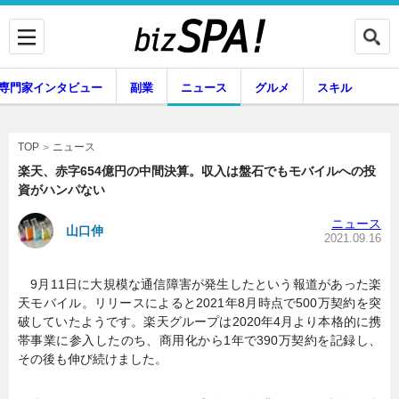
専門家インタビュー
副業
ニュース
グルメ
スキル
ニュース
TOP
楽天、赤字654億円の中間決算。収入は盤石でもモバイルへの投
資がハンパない
企業インタビュー
専門家インタビュー
ニュース
山口伸
2021.09.16
9月11日に大規模な通信障害が発生したという報道があった楽
副業
ニュース
天モバイル。リリースによると2021年8月時点で500万契約を突
破していたようです。楽天グループは2020年4月より本格的に携
帯事業に参入したのち、商用化から1年で390万契約を記録し、
その後も伸び続けました。
グルメ
スキル