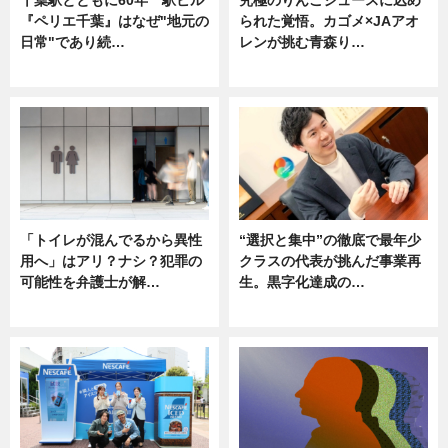
『ペリエ千葉』はなぜ"地元の
られた覚悟。カゴメ×JAアオ
日常"であり続…
レンが挑む青森り…
ニュース
ニュース
「トイレが混んでるから異性
“選択と集中”の徹底で最年少
用へ」はアリ？ナシ？犯罪の
クラスの代表が挑んだ事業再
可能性を弁護士が解…
生。黒字化達成の…
ニュース, 専門家インタビュー
ニュース