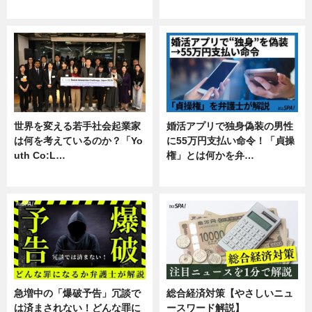
専門家インタビュー
暮らし
世界を変える若手社会起業家
婚活アプリで独身偽装の男性
は何を考えているのか？「Yo
に55万円支払い命令！「貞操
uth Co:L…
権」とは何かを弁…
スキル
専門家インタビュー
急増中の「爆破予告」冗談で
総合経済対策【やさしいニュ
は済まされない！どんな罪に
ースワード解説】