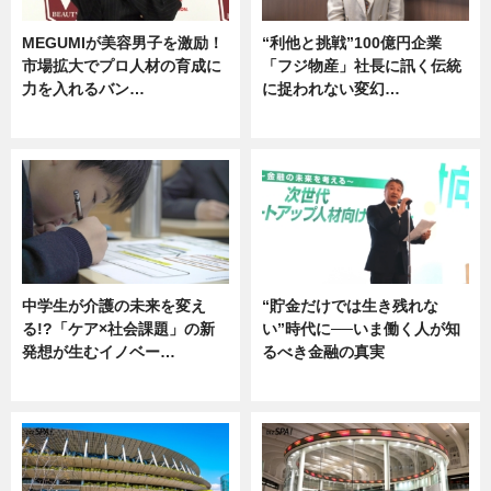
MEGUMIが美容男子を激励！
“利他と挑戦”100億円企業
市場拡大でプロ人材の育成に
「フジ物産」社長に訊く伝統
力を入れるバン…
に捉われない変幻…
企業インタビュー
ニュース
中学生が介護の未来を変え
“貯金だけでは生き残れな
る!?「ケア×社会課題」の新
い”時代に──いま働く人が知
発想が生むイノベー…
るべき金融の真実
ニュース
企業インタビュー