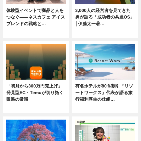
体験型イベントで商品と人を
3,000人の経営者を見てきた
つなぐ――ネスカフェ アイス
男が語る「成功者の共通OS」
ブレンドの戦略と…
│伊藤太一著…
ニュース
ニュース
「初月から300万円売上げ」
有名ホテルが80％割引『リゾ
発見型EC・Temuが切り拓く
ートワークス』代表が語る旅
販路の常識
行福利厚生の仕組…
ニュース
ニュース