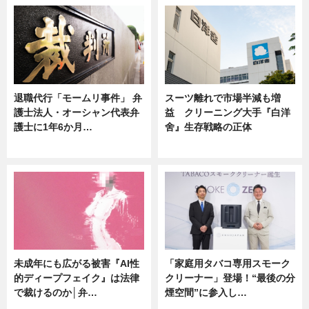
退職代行「モームリ事件」 弁
スーツ離れで市場半減も増
護士法人・オーシャン代表弁
益 クリーニング大手『白洋
護士に1年6か月…
舍』生存戦略の正体
ニュース
企業インタビュー
未成年にも広がる被害『AI性
「家庭用タバコ専用スモーク
的ディープフェイク』は法律
クリーナー」登場！“最後の分
で裁けるのか│弁…
煙空間”に参入し…