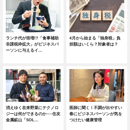
ランチ代が倍増!?「食事補助
4月から始まる「独身税」負
非課税枠拡大」がビジネスパ
担額はいくら？対象者は？
ーソンに与えるイ…
ニュース
ニュース
消えゆく在来野菜にテクノロ
医師に聞く！不調が出やすい
ジーは何ができるのか──住友
春にビジネスパーソンが気を
金属鉱山「SOL…
つけたい健康管理
ニュース
ニュース