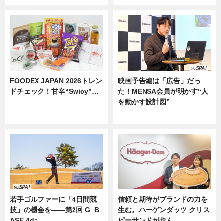
FOODEX JAPAN 2026トレン
映画予告編は「広告」だっ
ドチェック！甘辛“Swicy”…
た！MENSA会員が明かす“人
を動かす設計図”
ニュース
ニュース
若手ゴルファーに「4日間競
信頼と期待がブランドの力を
技」の機会を——第2回 G_B
生む。ハーゲンダッツ クリス
ASE 4da…
ピーサンドが歩ん…