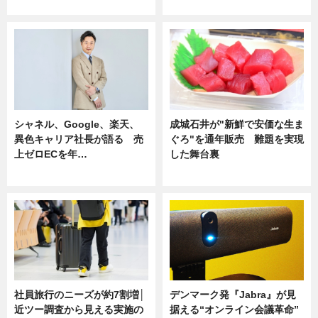
ニュース
ニュース
シャネル、Google、楽天、
成城石井が"新鮮で安価な生ま
異色キャリア社長が語る 売
ぐろ"を通年販売 難題を実現
上ゼロECを年…
した舞台裏
ニュース
ニュース
社員旅行のニーズが約7割増│
デンマーク発『Jabra』が見
近ツー調査から見える実施の
据える“オンライン会議革命”