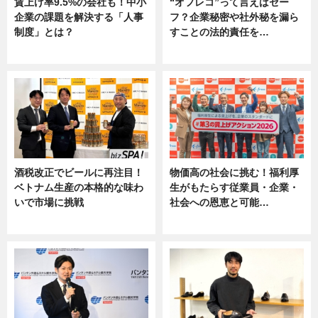
賃上げ率9.5%の会社も！中小
“オフレコ”って言えばセー
企業の課題を解決する「人事
フ？企業秘密や社外秘を漏ら
制度」とは？
すことの法的責任を…
ニュース
ニュース, 専門家インタビュー
酒税改正でビールに再注目！
物価高の社会に挑む！福利厚
ベトナム生産の本格的な味わ
生がもたらす従業員・企業・
いで市場に挑戦
社会への恩恵と可能…
ニュース
ニュース