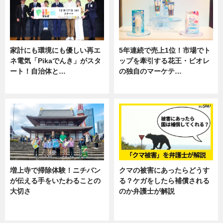
家計にも環境にも優しい再エ
5年連続で売上1位！市場でト
ネ電気「Pikaでんき」がスタ
ップを牽引する花王・ビオレ
ート！自治体と…
の独自のマーケテ…
ニュース
ニュース, 暮らし
増上寺で掃除体験！ニチバン
クマの被害にあったらどうす
が伝える手をいたわることの
る？ケガをしたら補償される
大切さ
のか弁護士が解説
ニュース, 企業インタビュー, 暮ら
専門家インタビュー
し