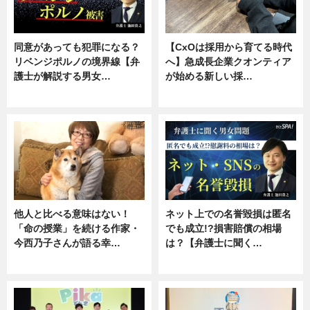
同意があっても犯罪になる？
【CxOは採用から育てる時代
リベンジポルノの境界線【弁
へ】急成長企業クオンティア
護士が解説する男女…
が始める新しい採…
専門家インタビュー
ニュース
他人と比べる意味はない！
ネット上での名誉毀損は匿名
「命の授業」を続ける作家・
でも成立!?損害賠償の相場
今西乃子さんが語る幸…
は？【弁護士に聞く…
専門家インタビュー
専門家インタビュー