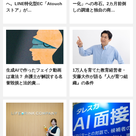
へ。LINE特化型EC「Atouch
ー化」への布石。2カ月前倒
ストア」が…
しの調達と独自の商…
ニュース
ニュース
生成AIで作ったフェイク動画
1万人を育てた教育経営者・
は違法？ 弁護士が解説する名
安藤大作が語る『人が育つ組
誉毀損と法的責…
織』の条件
ニュース
ニュース