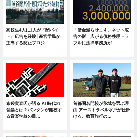
高校生4人に1人が『闇バイ
「借金減らせます」ネット広
ト』広告を経験│産官学民が
告の影 広がる債務整理トラ
主導する防止プロジ…
ブルに法律事務所が…
ニュース
ニュース
布袋寅泰氏が語る AI 時代の
首都圏名門校が茨城を選ぶ理
音楽とは？バンタンが開校す
由 アーストラベル水戸が仕掛
る音楽学校の目…
ける、教育旅行の…
ニュース
ニュース