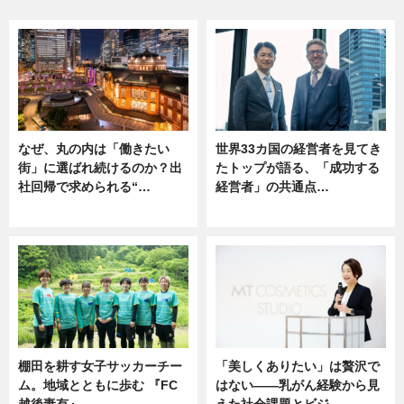
なぜ、丸の内は「働きたい
世界33カ国の経営者を見てき
街」に選ばれ続けるのか？出
たトップが語る、「成功する
社回帰で求められる“…
経営者」の共通点…
ニュース
ニュース
棚田を耕す女子サッカーチー
「美しくありたい」は贅沢で
ム。地域とともに歩む 『FC
はない――乳がん経験から見
越後妻有』
えた社会課題とビジ…