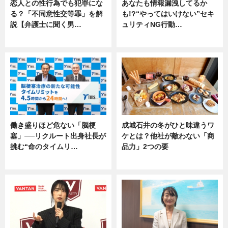
恋人との性行為でも犯罪にな
あなたも情報漏洩してるか
る？「不同意性交等罪」を解
も!?“やってはいけない”セキ
説【弁護士に聞く男…
ュリティNG行動…
専門家インタビュー
専門家インタビュー
働き盛りほど危ない「脳梗
成城石井の冬がひと味違うワ
塞」──リクルート出身社長が
ケとは？他社が敵わない「商
挑む“命のタイムリ…
品力」2つの要
企業インタビュー
グルメ