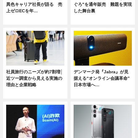
異色キャリア社長が語る 売
ぐろ"を通年販売 難題を実現
上ゼロECを年…
した舞台裏
ニュース
ニュース
社員旅行のニーズが約7割増│
デンマーク発『Jabra』が見
近ツー調査から見える実施の
据える“オンライン会議革命”
理由と企業戦略
日本市場へ…
ニュース
ニュース