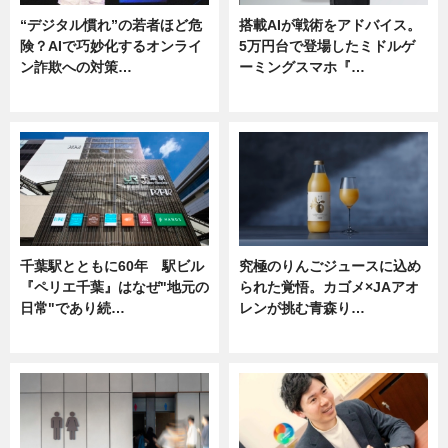
“デジタル慣れ”の若者ほど危
搭載AIが戦術をアドバイス。
険？AIで巧妙化するオンライ
5万円台で登場したミドルゲ
ン詐欺への対策…
ーミングスマホ『…
ニュース
ニュース
千葉駅とともに60年 駅ビル
究極のりんごジュースに込め
『ペリエ千葉』はなぜ"地元の
られた覚悟。カゴメ×JAアオ
日常"であり続…
レンが挑む青森り…
ニュース
ニュース