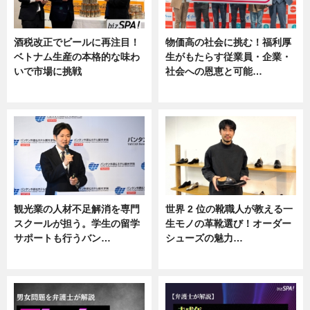
酒税改正でビールに再注目！
物価高の社会に挑む！福利厚
ベトナム生産の本格的な味わ
生がもたらす従業員・企業・
いで市場に挑戦
社会への恩恵と可能…
ニュース
ニュース
観光業の人材不足解消を専門
世界 2 位の靴職人が教える一
スクールが担う。学生の留学
生モノの革靴選び！オーダー
サポートも行うバン…
シューズの魅力…
ニュース, 企業インタビュー
ニュース, 専門家インタビュー