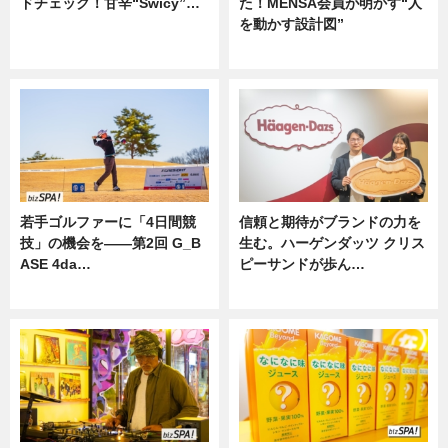
ドチェック！甘辛“Swicy”…
た！MENSA会員が明かす“人
を動かす設計図”
ニュース
ニュース
若手ゴルファーに「4日間競
信頼と期待がブランドの力を
技」の機会を——第2回 G_B
生む。ハーゲンダッツ クリス
ASE 4da…
ピーサンドが歩ん…
ニュース
ニュース