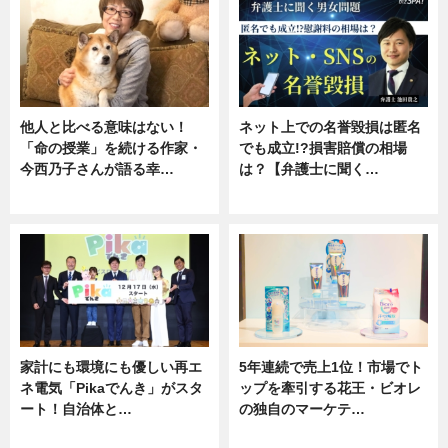
他人と比べる意味はない！
ネット上での名誉毀損は匿名
「命の授業」を続ける作家・
でも成立!?損害賠償の相場
今西乃子さんが語る幸…
は？【弁護士に聞く…
専門家インタビュー
専門家インタビュー
家計にも環境にも優しい再エ
5年連続で売上1位！市場でト
ネ電気「Pikaでんき」がスタ
ップを牽引する花王・ビオレ
ート！自治体と…
の独自のマーケテ…
ニュース
ニュース, 暮らし