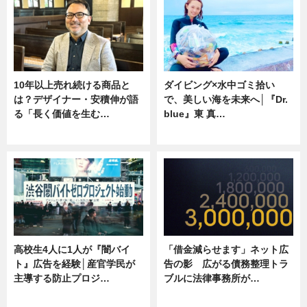
10年以上売れ続ける商品と
ダイビング×水中ゴミ拾い
は？デザイナー・安積伸が語
で、美しい海を未来へ│『Dr.
る「長く価値を生む…
blue』東 真…
ニュース
ニュース
高校生4人に1人が『闇バイ
「借金減らせます」ネット広
ト』広告を経験│産官学民が
告の影 広がる債務整理トラ
主導する防止プロジ…
ブルに法律事務所が…
ニュース
ニュース