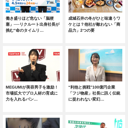
働き盛りほど危ない「脳梗
成城石井の冬がひと味違うワ
塞」──リクルート出身社長が
ケとは？他社が敵わない「商
挑む“命のタイムリ…
品力」2つの要
企業インタビュー
グルメ
MEGUMIが美容男子を激励！
“利他と挑戦”100億円企業
市場拡大でプロ人材の育成に
「フジ物産」社長に訊く伝統
力を入れるバン…
に捉われない変幻…
企業インタビュー
ニュース