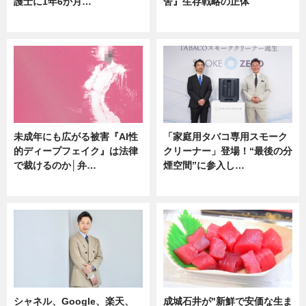
護士に1年6か月…
舍』生存戦略の正体
ニュース
企業インタビュー
未成年にも広がる被害『AI性
「家庭用タバコ専用スモーク
的ディープフェイク』は法律
クリーナー」登場！“最後の分
で裁けるのか│弁…
煙空間”に参入し…
ニュース
ニュース
シャネル、Google、楽天、
成城石井が"新鮮で安価な生ま