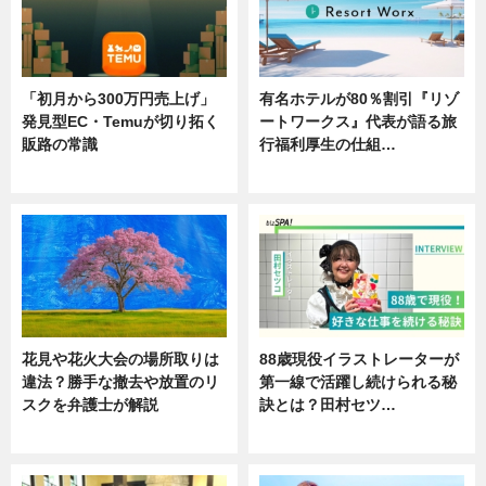
「初月から300万円売上げ」
有名ホテルが80％割引『リゾ
発見型EC・Temuが切り拓く
ートワークス』代表が語る旅
販路の常識
行福利厚生の仕組…
ニュース
ニュース
花見や花火大会の場所取りは
88歳現役イラストレーターが
違法？勝手な撤去や放置のリ
第一線で活躍し続けられる秘
スクを弁護士が解説
訣とは？田村セツ…
ニュース
専門家インタビュー