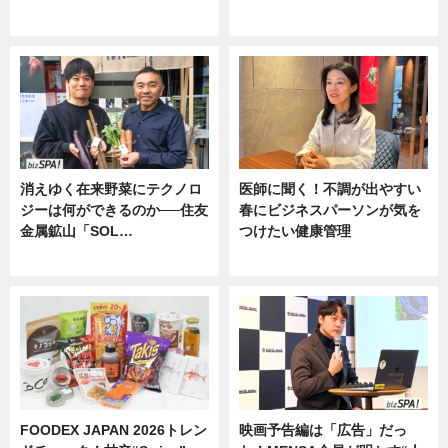
ニュース
消えゆく在来野菜にテクノロ
医師に聞く！不調が出やすい
ジーは何ができるのか──住友
春にビジネスパーソンが気を
金属鉱山「SOL…
つけたい健康管理
ニュース
ニュース
FOODEX JAPAN 2026トレン
映画予告編は「広告」だっ