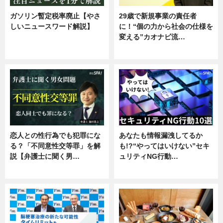
ガソリン暫定税率廃止【やさ
29歳で新規事業の責任者
しいニュースワード解説】
に！“個の力から社会の仕様を
変える”カオナビ流…
ニュース
企業インタビュー
恋人との性行為でも犯罪にな
あなたも情報漏洩してるか
る？「不同意性交等罪」を解
も!?“やってはいけない”セキ
説【弁護士に聞く男…
ュリティNG行動…
専門家インタビュー
専門家インタビュー