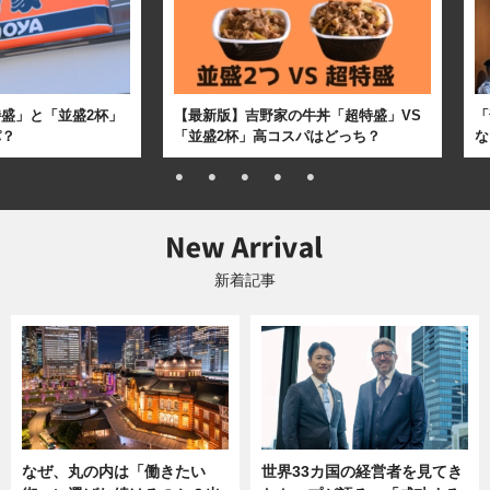
盛」と「並盛2杯」
【最新版】吉野家の牛丼「超特盛」VS
「
パ？
「並盛2杯」高コスパはどっち？
な
新着記事
なぜ、丸の内は「働きたい
世界33カ国の経営者を見てき