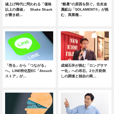
値上げ時代に問われる「価格
“酷暑”の原因を防ぐ。住友金
以上の価値」 Shake Shack
属鉱山「SOLAMENT®」が挑
が磨き続…
む、異業種…
ニュース
ニュース
「売る」から「つながる」
成城石井が挑む「ロングサマ
へ。LINE特化型EC「Atouch
ー化」への布石。2カ月前倒
ストア」が…
しの調達と独自の商…
ニュース
ニュース