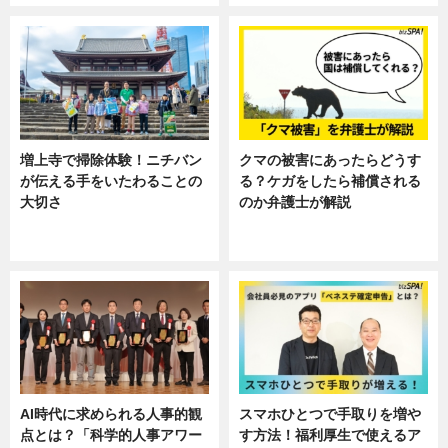
増上寺で掃除体験！ニチバン
クマの被害にあったらどうす
が伝える手をいたわることの
る？ケガをしたら補償される
大切さ
のか弁護士が解説
ニュース, 企業インタビュー, 暮ら
専門家インタビュー
し
AI時代に求められる人事的観
スマホひとつで手取りを増や
点とは？「科学的人事アワー
す方法！福利厚生で使えるア