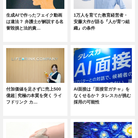
生成AIで作ったフェイク動画
1万人を育てた教育経営者・
は違法？ 弁護士が解説する名
安藤大作が語る『人が育つ組
誉毀損と法的責…
織』の条件
ニュース
ニュース
付加価値を足さずに売上500
AI面接は「面接官ガチャ」を
億超│究極の本質を突く ライ
なくせるか？ タレスカが挑む
フドリンク カ…
採用の可能性
ニュース
ニュース