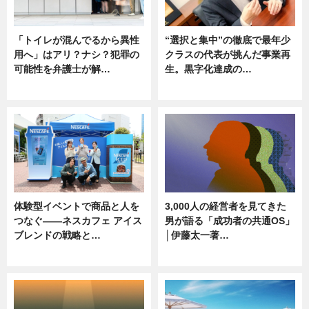
「トイレが混んでるから異性
“選択と集中”の徹底で最年少
用へ」はアリ？ナシ？犯罪の
クラスの代表が挑んだ事業再
可能性を弁護士が解…
生。黒字化達成の…
ニュース, 専門家インタビュー
ニュース
体験型イベントで商品と人を
3,000人の経営者を見てきた
つなぐ――ネスカフェ アイス
男が語る「成功者の共通OS」
ブレンドの戦略と…
│伊藤太一著…
ニュース
ニュース