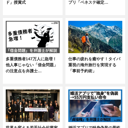
ド」授賞式
プリ「ベネステ確定…
ニュース
企業インタビュー
多重債務者147万人に急増！
仕事の疲れを癒やす！タイパ
他人事じゃない「借金問題」
重視の海外旅行を実現する
の注意点を弁護士…
「事前予約術」
専門家インタビュー
暮らし
世界を変える若手社会起業家
婚活アプリで独身偽装の男性