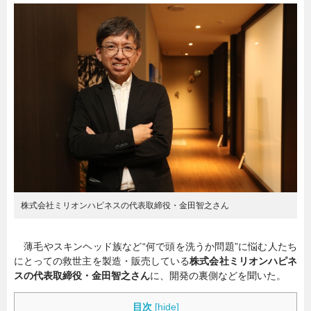
暮らし
エンタメ
連載一覧
株式会社ミリオンハピネスの代表取締役・金田智之さん
薄毛やスキンヘッド族など“何で頭を洗うか問題”に悩む人たち
にとっての救世主を製造・販売している
株式会社ミリオンハピネ
スの代表取締役・金田智之さん
に、開発の裏側などを聞いた。
目次
[
hide
]