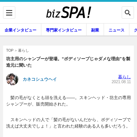
企業インタビュー
専門家インタビュー
副業
ニュース
暮らし
エンタメ
暮らし
TOP
坊主用のシャンプーが登場。“ボディソープじゃダメな理由”を製
造元に聞いた
企業インタビュー
専門家インタビュー
暮らし
カネコシュウヘイ
2021.08.11
髪の毛がなくとも頭を洗える――。スキンヘッド・坊主の専用
副業
ニュース
シャンプーが、販売開始された。
スキンヘッドの人で「髪の毛がないんだから、ボディソープで
グルメ
スキル
洗えば大丈夫でしょ！」と言われた経験のある人も多いだろう。