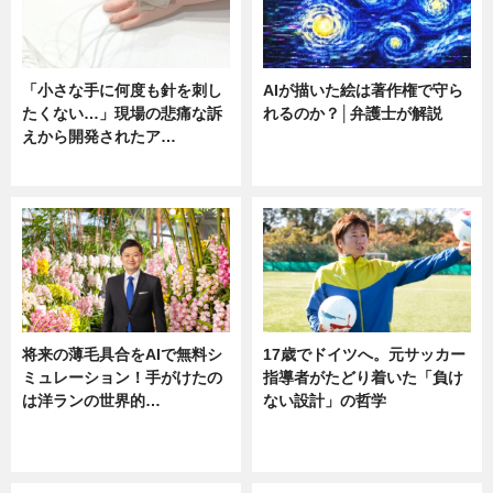
「小さな手に何度も針を刺し
AIが描いた絵は著作権で守ら
たくない…」現場の悲痛な訴
れるのか？│弁護士が解説
えから開発されたア…
ニュース
ニュース
将来の薄毛具合をAIで無料シ
17歳でドイツへ。元サッカー
ミュレーション！手がけたの
指導者がたどり着いた「負け
は洋ランの世界的…
ない設計」の哲学
ニュース
ニュース
sponsored by 河野メリクロン