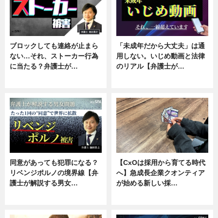
ブロックしても連絡が止まら
「未成年だから大丈夫」は通
ない…それ、ストーカー行為
用しない。いじめ動画と法律
に当たる？弁護士が…
のリアル【弁護士が…
ニュース, 専門家インタビュー
ニュース, 専門家インタビュー
同意があっても犯罪になる？
【CxOは採用から育てる時代
リベンジポルノの境界線【弁
へ】急成長企業クオンティア
護士が解説する男女…
が始める新しい採…
専門家インタビュー
ニュース