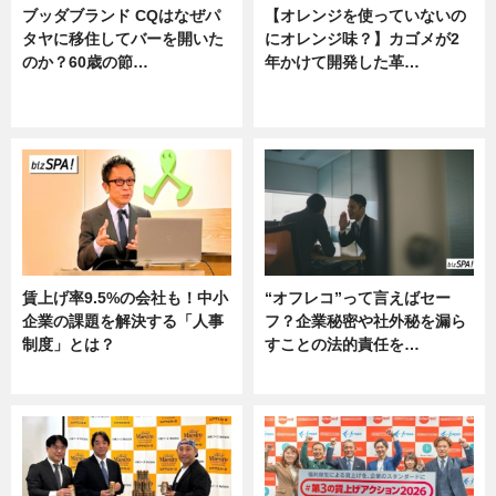
ブッダブランド CQはなぜパ
【オレンジを使っていないの
タヤに移住してバーを開いた
にオレンジ味？】カゴメが2
のか？60歳の節…
年かけて開発した革…
ニュース
グルメ, ニュース, 企業インタビュ
ー
賃上げ率9.5%の会社も！中小
“オフレコ”って言えばセー
企業の課題を解決する「人事
フ？企業秘密や社外秘を漏ら
制度」とは？
すことの法的責任を…
ニュース
ニュース, 専門家インタビュー