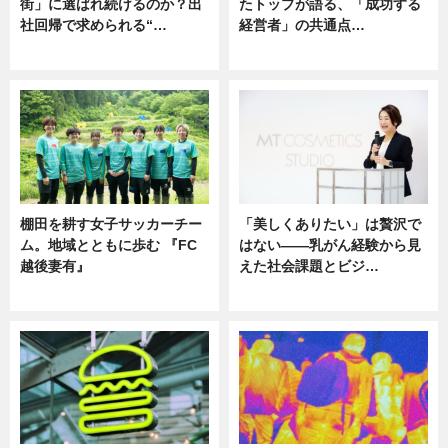
街」に選ばれ続けるのか？出
たトップが語る、「成功する
社回帰で求められる“…
経営者」の共通点…
ニュース
ニュース
棚田を耕す女子サッカーチー
「美しくありたい」は贅沢で
ム。地域とともに歩む 『FC
はない――乳がん経験から見
越後妻有』
えた社会課題とビジ…
ニュース
ニュース