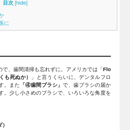
目次
[
hide
]
か
医に
で、歯間清掃も忘れずに。アメリカでは「
Flo
もなくも死ぬか）
」と言うくらいに、デンタルフロ
す。また
「④歯間ブラシ」
で、歯ブラシの届か
す。少し小さめのブラシで、いろいろな角度を
シダ）