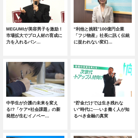
MEGUMIが美容男子を激励！
“利他と挑戦”100億円企業
市場拡大でプロ人材の育成に
「フジ物産」社長に訊く伝統
力を入れるバン…
に捉われない変幻…
企業インタビュー
ニュース
中学生が介護の未来を変え
“貯金だけでは生き残れな
る!?「ケア×社会課題」の新
い”時代に──いま働く人が知
発想が生むイノベー…
るべき金融の真実
ニュース
企業インタビュー