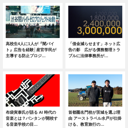
高校生4人に1人が『闇バイ
「借金減らせます」ネット広
ト』広告を経験│産官学民が
告の影 広がる債務整理トラ
主導する防止プロジ…
ブルに法律事務所が…
ニュース
ニュース
布袋寅泰氏が語る AI 時代の
首都圏名門校が茨城を選ぶ理
音楽とは？バンタンが開校す
由 アーストラベル水戸が仕掛
る音楽学校の目…
ける、教育旅行の…