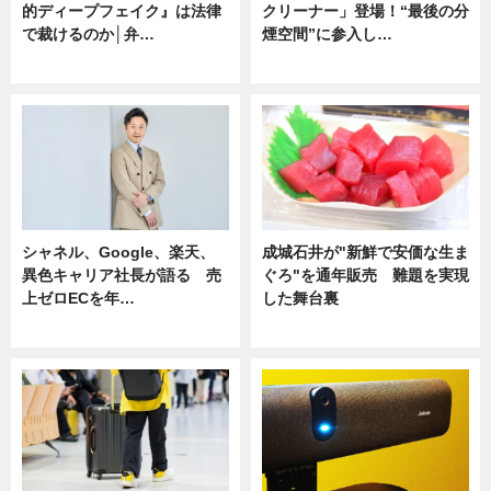
的ディープフェイク』は法律
クリーナー」登場！“最後の分
で裁けるのか│弁…
煙空間”に参入し…
ニュース
ニュース
シャネル、Google、楽天、
成城石井が"新鮮で安価な生ま
異色キャリア社長が語る 売
ぐろ"を通年販売 難題を実現
上ゼロECを年…
した舞台裏
ニュース
ニュース