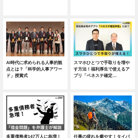
ニュース, 企業インタビュー, 暮ら
専門家インタビュー
し
AI時代に求められる人事的観
スマホひとつで手取りを増や
点とは？「科学的人事アワー
す方法！福利厚生で使えるア
ド」授賞式
プリ「ベネステ確定…
ニュース
企業インタビュー
多重債務者147万人に急増！
仕事の疲れを癒やす！タイパ