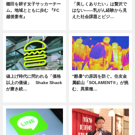
棚田を耕す女子サッカーチー
「美しくありたい」は贅沢で
ム。地域とともに歩む 『FC
はない――乳がん経験から見
越後妻有』
えた社会課題とビジ…
ニュース
ニュース
値上げ時代に問われる「価格
“酷暑”の原因を防ぐ。住友金
以上の価値」 Shake Shack
属鉱山「SOLAMENT®」が挑
が磨き続…
む、異業種…
ニュース
ニュース