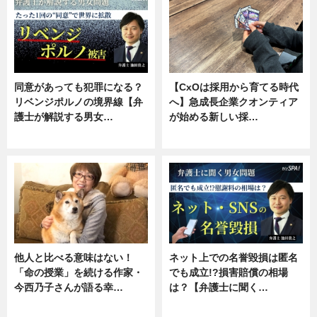
同意があっても犯罪になる？
【CxOは採用から育てる時代
リベンジポルノの境界線【弁
へ】急成長企業クオンティア
護士が解説する男女…
が始める新しい採…
専門家インタビュー
ニュース
他人と比べる意味はない！
ネット上での名誉毀損は匿名
「命の授業」を続ける作家・
でも成立!?損害賠償の相場
今西乃子さんが語る幸…
は？【弁護士に聞く…
専門家インタビュー
専門家インタビュー