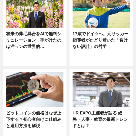
将来の薄毛具合をAIで無料シ
17歳でドイツへ。元サッカー
ミュレーション！手がけたの
指導者がたどり着いた「負け
は洋ランの世界的…
ない設計」の哲学
ニュース
ニュース
sponsored by 河野メリクロン
ビットコインの価格はなぜ上
HR EXPO主催者が語る 総
下する？初心者向けに仕組み
務・人事・教育の最新トレン
と運用方法を解説
ドとは？
ニュース
ニュース