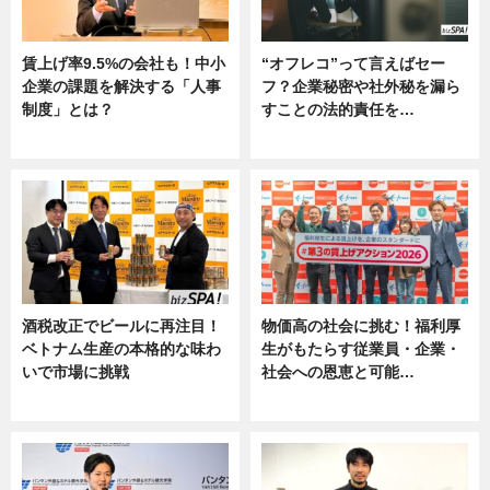
賃上げ率9.5%の会社も！中小
“オフレコ”って言えばセー
企業の課題を解決する「人事
フ？企業秘密や社外秘を漏ら
制度」とは？
すことの法的責任を…
ニュース
ニュース, 専門家インタビュー
酒税改正でビールに再注目！
物価高の社会に挑む！福利厚
ベトナム生産の本格的な味わ
生がもたらす従業員・企業・
いで市場に挑戦
社会への恩恵と可能…
ニュース
ニュース