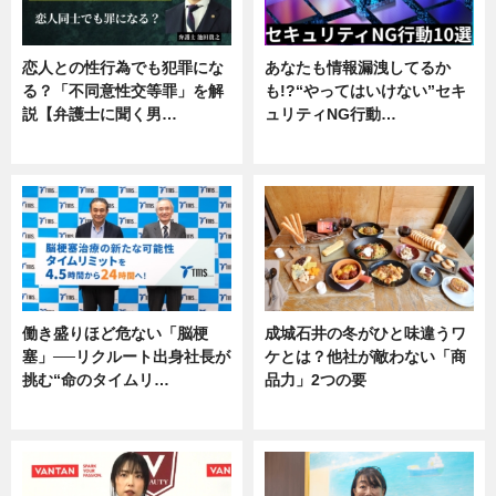
恋人との性行為でも犯罪にな
あなたも情報漏洩してるか
る？「不同意性交等罪」を解
も!?“やってはいけない”セキ
説【弁護士に聞く男…
ュリティNG行動…
専門家インタビュー
専門家インタビュー
働き盛りほど危ない「脳梗
成城石井の冬がひと味違うワ
塞」──リクルート出身社長が
ケとは？他社が敵わない「商
挑む“命のタイムリ…
品力」2つの要
企業インタビュー
グルメ