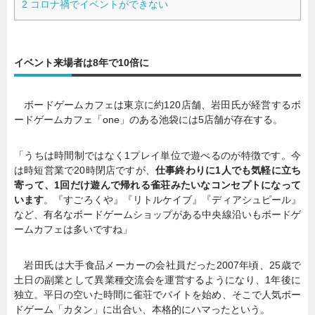
2
コロナ禍でイベントができない
イベント来場者は8年で10倍に
ボードゲームカフェは東京に約120店舗、岩田氏が経営するボ
ードゲームカフェ「one」のある池袋には5店舗が存在する。
「うちは時間制ではなく1プレイ単位で遊べるのが特徴です。今
は時短営業で20時閉店ですが、
仕事終わりに1人でも気軽に立ち
寄って、1回だけ遊んで帰れる雀荘みたいなコンセプトになって
います
。『すごろくや』『リトルケイブ』『ディアシュピール』
など、有名なボードゲームショップがある中央線沿いもボードゲ
ームカフェは多いですね」
岩田氏は大手食品メーカーの会社員だった2007年頃、25歳で
土日の副業として異業種交流会を運営するようになり、1年後に
独立。平日の空いた時間に雀荘でバイトを始め、そこで人気ボー
ドゲーム「カタン」に出合い、本格的にハマったという。