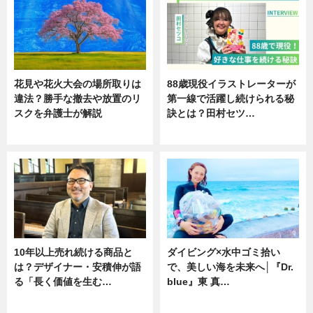
花見や花火大会の場所取りは
88歳現役イラストレーターが
違法？勝手な撤去や放置のリ
第一線で活躍し続けられる秘
スクを弁護士が解説
訣とは？田村セツ…
ニュース
専門家インタビュー
10年以上売れ続ける商品と
ダイビング×水中ゴミ拾い
は？デザイナー・安積伸が語
で、美しい海を未来へ│『Dr.
る「長く価値を生む…
blue』東 真…
ニュース
ニュース