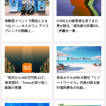
体験型イベントで商品と人を
3,000人の経営者を見てきた
つなぐ――ネスカフェ アイス
男が語る「成功者の共通OS」
ブレンドの戦略と…
│伊藤太一著…
ニュース
ニュース
「初月から300万円売上げ」
有名ホテルが80％割引『リゾ
発見型EC・Temuが切り拓く
ートワークス』代表が語る旅
販路の常識
行福利厚生の仕組…
ニュース
ニュース