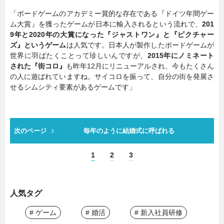
「ボードゲームのアカデミー賞的な存在である『ドイツ年間ゲー
ム大賞』を獲ったゲームが日本に輸入されるという流れで、
201
9年と2020年の大賞になった『ジャストワン』と『ピクチャー
ズ』というゲーム
は人気です。日本人が製作したボードゲームが
世界に羽ばたくことって珍しいんですが、
2015年にノミネート
された『街コロ』
も昨年12月にリニューアルされ、今もたくさん
の人に遊ばれていますね。サイコロを振って、自分の街を発展さ
せるシムシティ要素があるゲームです」
次のページ
毎年のように結婚式に呼ばれる
1
2
3
人気タグ
# ゲーム
# 婚活
# 新入社員研修