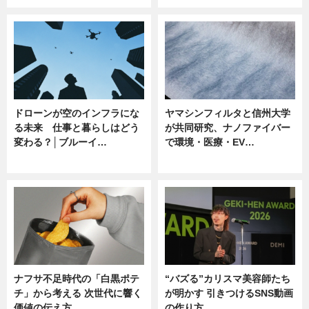
ドローンが空のインフラにな
ヤマシンフィルタと信州大学
る未来 仕事と暮らしはどう
が共同研究、ナノファイバー
変わる？│ブルーイ…
で環境・医療・EV…
ニュース
ニュース
ナフサ不足時代の「白黒ポテ
“バズる”カリスマ美容師たち
チ」から考える 次世代に響く
が明かす 引きつけるSNS動画
価値の伝え方
の作り方