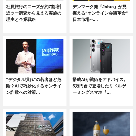
社員旅行のニーズが約7割増│
デンマーク発『Jabra』が見
近ツー調査から見える実施の
据える“オンライン会議革命”
理由と企業戦略
日本市場へ…
ニュース
ニュース
“デジタル慣れ”の若者ほど危
搭載AIが戦術をアドバイス。
険？AIで巧妙化するオンライ
5万円台で登場したミドルゲ
ン詐欺への対策…
ーミングスマホ『…
ニュース
ニュース