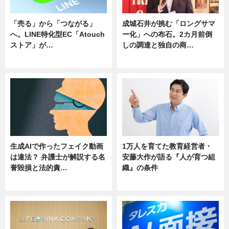
「売る」から「つながる」
成城石井が挑む「ロングサマ
へ。LINE特化型EC「Atouch
ー化」への布石。2カ月前倒
ストア」が…
しの調達と独自の商…
ニュース
ニュース
生成AIで作ったフェイク動画
1万人を育てた教育経営者・
は違法？ 弁護士が解説する名
安藤大作が語る『人が育つ組
誉毀損と法的責…
織』の条件
ニュース
ニュース