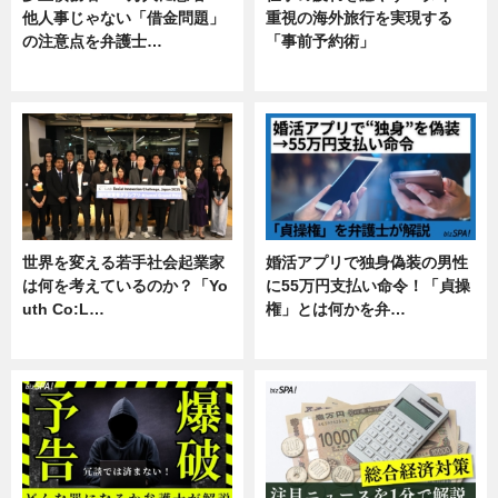
他人事じゃない「借金問題」
重視の海外旅行を実現する
の注意点を弁護士…
「事前予約術」
専門家インタビュー
暮らし
世界を変える若手社会起業家
婚活アプリで独身偽装の男性
は何を考えているのか？「Yo
に55万円支払い命令！「貞操
uth Co:L…
権」とは何かを弁…
スキル
専門家インタビュー