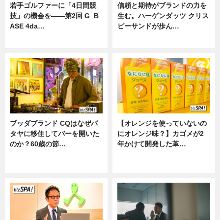
若手ゴルファーに「4日間競
信頼と期待がブランドの力を
技」の機会を——第2回 G_B
生む。ハーゲンダッツ クリス
ASE 4da…
ピーサンドが歩ん…
ニュース
ニュース
ブッダブランド CQはなぜパ
【オレンジを使っていないの
タヤに移住してバーを開いた
にオレンジ味？】カゴメが2
のか？60歳の節…
年かけて開発した革…
ニュース
グルメ, ニュース, 企業インタビュ
ー