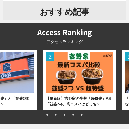
おすすめ記事
アクセスランキング
盛」と「並盛2杯」
【最新版】吉野家の牛丼「超特盛」VS
「
パ？
「並盛2杯」高コスパはどっち？
な