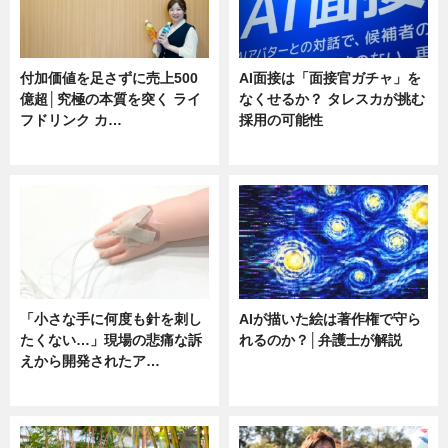
付加価値を足さずに売上500
AI面接は「面接官ガチャ」を
億超│究極の本質を突く ライ
なくせるか？ タレスカが挑む
フドリンク カ…
採用の可能性
ニュース
ニュース
「小さな手に何度も針を刺し
AIが描いた絵は著作権で守ら
たくない…」現場の悲痛な訴
れるのか？│弁護士が解説
えから開発されたア…
ニュース
ニュース