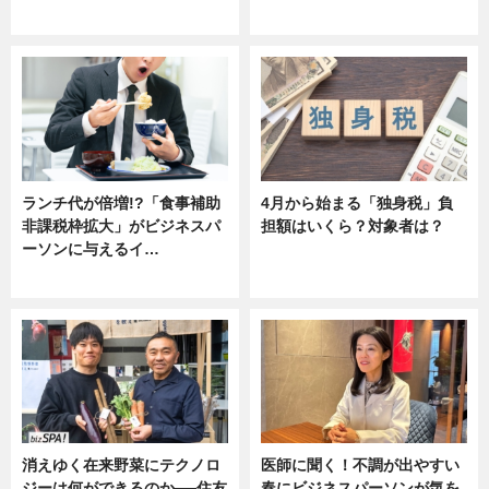
ニュース
ニュース
ランチ代が倍増!?「食事補助
4月から始まる「独身税」負
非課税枠拡大」がビジネスパ
担額はいくら？対象者は？
ーソンに与えるイ…
ニュース
ニュース
消えゆく在来野菜にテクノロ
医師に聞く！不調が出やすい
ジーは何ができるのか──住友
春にビジネスパーソンが気を