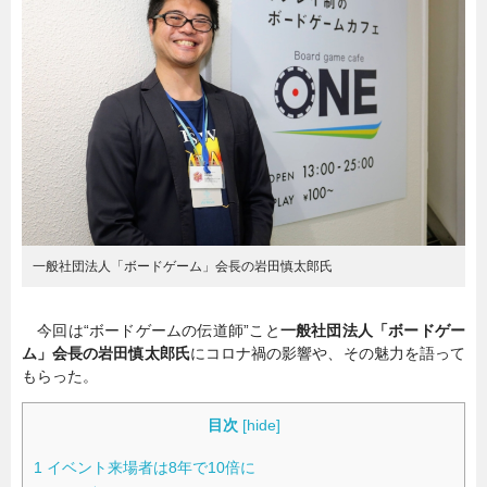
暮らし
エンタメ
連載一覧
一般社団法人「ボードゲーム」会長の岩田慎太郎氏
今回は“ボードゲームの伝道師”こと
一般社団法人「ボードゲー
ム」会長の岩田慎太郎氏
にコロナ禍の影響や、その魅力を語って
もらった。
目次
[
hide
]
1
イベント来場者は8年で10倍に