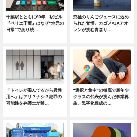
千葉駅とともに60年 駅ビル
究極のりんごジュースに込め
『ペリエ千葉』はなぜ"地元の
られた覚悟。カゴメ×JAアオ
日常"であり続…
レンが挑む青森り…
ニュース
ニュース
「トイレが混んでるから異性
“選択と集中”の徹底で最年少
用へ」はアリ？ナシ？犯罪の
クラスの代表が挑んだ事業再
可能性を弁護士が解…
生。黒字化達成の…
ニュース, 専門家インタビュー
ニュース