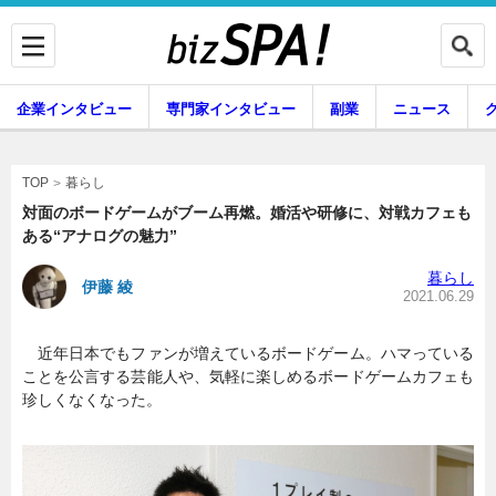
企業インタビュー
専門家インタビュー
副業
ニュース
暮らし
エンタメ
暮らし
TOP
対面のボードゲームがブーム再燃。婚活や研修に、対戦カフェも
ある“アナログの魅力”
企業インタビュー
専門家インタビュー
暮らし
伊藤 綾
2021.06.29
近年日本でもファンが増えているボードゲーム。ハマっている
副業
ニュース
ことを公言する芸能人や、気軽に楽しめるボードゲームカフェも
珍しくなくなった。
グルメ
スキル