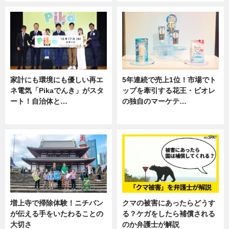
家計にも環境にも優しい再エ
5年連続で売上1位！市場でト
ネ電気「Pikaでんき」がスタ
ップを牽引する花王・ビオレ
ート！自治体と…
の独自のマーケテ…
ニュース
ニュース, 暮らし
増上寺で掃除体験！ニチバン
クマの被害にあったらどうす
が伝える手をいたわることの
る？ケガをしたら補償される
大切さ
のか弁護士が解説