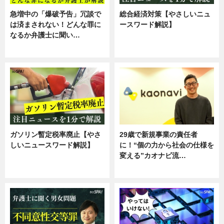
急増中の「爆破予告」冗談で
総合経済対策【やさしいニュ
は済まされない！どんな罪に
ースワード解説】
なるか弁護士に聞い…
ニュース
専門家インタビュー
ガソリン暫定税率廃止【やさ
29歳で新規事業の責任者
しいニュースワード解説】
に！“個の力から社会の仕様を
変える”カオナビ流…
ニュース
企業インタビュー