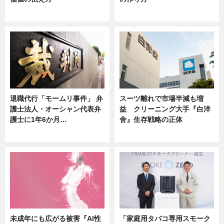
ニュース
ニュース
退職代行「モームリ事件」 弁
スーツ離れで市場半減も増
護士法人・オーシャン代表弁
益 クリーニング大手『白洋
護士に1年6か月…
舍』生存戦略の正体
ニュース
企業インタビュー
未成年にも広がる被害『AI性
「家庭用タバコ専用スモーク