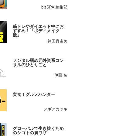
bizSPA!編集部
筋トレやダイエット中にお
すすめ！「ボディメイク
飯」
袴田真由美
メンタル弱め元外資系コン
サルのひとりごと
伊藤 祐
実食！グルメハンター
スギアカツキ
グローバルで生き抜くため
のシゴトの裏ワザ