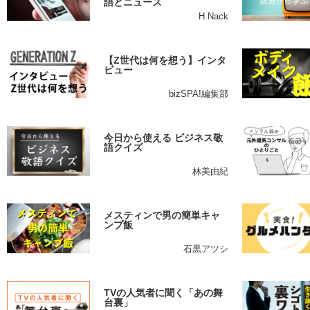
語とニュース
H.Nack
【Z世代は何を想う】インタ
ビュー
bizSPA!編集部
今日から使える ビジネス敬
語クイズ
林美由紀
メスティンで男の簡単キャ
ンプ飯
石黒アツシ
TVの人気者に聞く「あの舞
台裏」