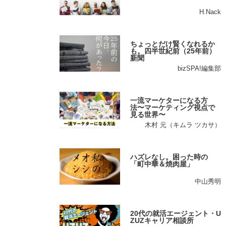
H.Nack
ちょっとだけ賢くなれるか
も。四半世紀前（25年前）
新聞
bizSPA!編集部
一流マーケターになる方
法〜マーケティング視点で
見る世界〜
木村 元（キムラ ツカサ）
ハズレなし。困った時の
「町中華＆焼肉屋」
中山秀明
20代の就活エージェント・U
ZUZキャリア相談所