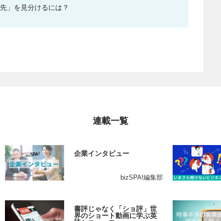
職先」を見分けるには？
連載一覧
企業インタビュー
bizSPA!編集部
書評じゃなく「ショ評」世
界のショート動画に学ぶ英