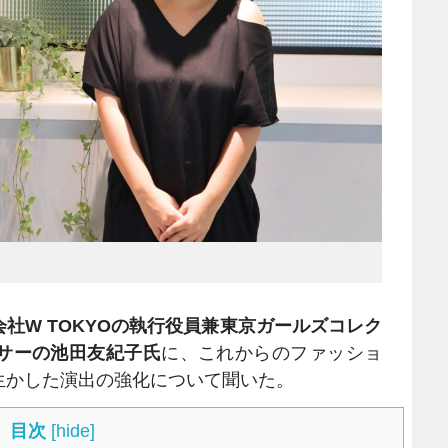
会社W TOKYOの執行役員兼東京ガールズコレク
サーの池田友紀子氏
に、これからのファッショ
生かした演出の強化について聞いた。
目次
[
hide
]