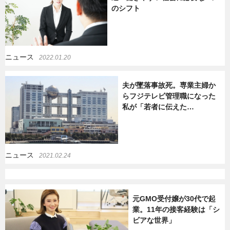
のシフト
暮らし
エンタメ
ニュース
2022.01.20
連載一覧
夫が墜落事故死。専業主婦か
らフジテレビ管理職になった
私が「若者に伝えた…
ニュース
2021.02.24
元GMO受付嬢が30代で起
業。11年の接客経験は「シ
ビアな世界」