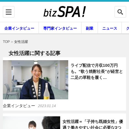
企業インタビュー
専門家インタビュー
副業
ニュース
暮らし
エンタメ
女性活躍
TOP
女性活躍に関する記事
ライブ配信で月収100万円
企業インタビュー
専門家インタビュー
も。“歌う焼酎社長”が経営と
二足の草鞋を履く…
副業
ニュース
企業インタビュー
2023.01.14
グルメ
スキル
女性活躍＝「子持ち既婚女性」優
遇？働きやすい社会に必要な3つ