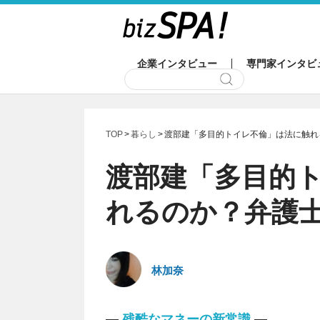
企業インタビュー
専門家インタビ
TOP
暮らし
渡部建「多目的トイレ不倫」は法に触れ
渡部建「多目的
れるのか？弁護
林加奈
―
残酷なマネーの新常識
―