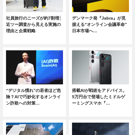
社員旅行のニーズが約7割増│
デンマーク発『Jabra』が見
近ツー調査から見える実施の
据える“オンライン会議革命”
理由と企業戦略
日本市場へ…
ニュース
ニュース
“デジタル慣れ”の若者ほど危
搭載AIが戦術をアドバイス。
険？AIで巧妙化するオンライ
5万円台で登場したミドルゲ
ン詐欺への対策…
ーミングスマホ『…
ニュース
ニュース