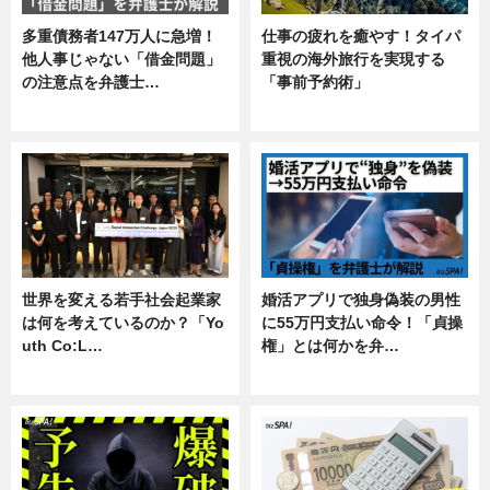
多重債務者147万人に急増！
仕事の疲れを癒やす！タイパ
他人事じゃない「借金問題」
重視の海外旅行を実現する
の注意点を弁護士…
「事前予約術」
専門家インタビュー
暮らし
世界を変える若手社会起業家
婚活アプリで独身偽装の男性
は何を考えているのか？「Yo
に55万円支払い命令！「貞操
uth Co:L…
権」とは何かを弁…
スキル
専門家インタビュー