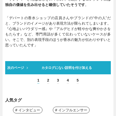
独自の価値を生み出せると確信していたそうです
。
「デパートの香水ショップの店員さんやブランドの“中の人”だ
と、ブランドのイメージがあり表現方法が限られてしまいます。
『心地よいパウダリー感』や『アルデヒドが軽やかな爽やかさを
もたらす』など、専門用語が多くて伝わっていないケースが多
い。そこで、別の表現手段のほうが香水の魅力が伝わりやすいと
思っていたんです」
次のページ
カタログにない説明を付け加える
1
2
3
4
5
人気タグ
# インタビュー
# インフルエンサー