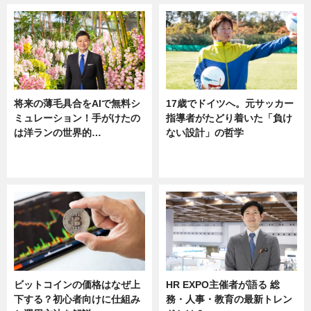
将来の薄毛具合をAIで無料シ
17歳でドイツへ。元サッカー
ミュレーション！手がけたの
指導者がたどり着いた「負け
は洋ランの世界的…
ない設計」の哲学
ニュース
ニュース
sponsored by 河野メリクロン
ビットコインの価格はなぜ上
HR EXPO主催者が語る 総
下する？初心者向けに仕組み
務・人事・教育の最新トレン