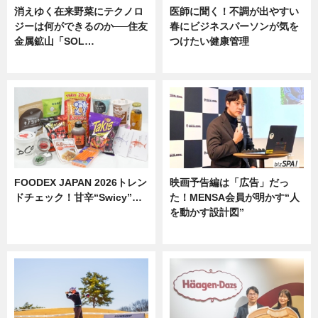
消えゆく在来野菜にテクノロ
医師に聞く！不調が出やすい
ジーは何ができるのか──住友
春にビジネスパーソンが気を
金属鉱山「SOL…
つけたい健康管理
ニュース
ニュース
FOODEX JAPAN 2026トレン
映画予告編は「広告」だっ
ドチェック！甘辛“Swicy”…
た！MENSA会員が明かす“人
を動かす設計図”
ニュース
ニュース