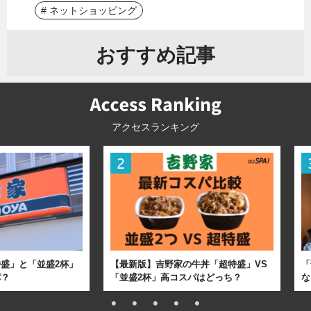
# ネットショッピング
おすすめ記事
アクセスランキング
盛」と「並盛2杯」
【最新版】吉野家の牛丼「超特盛」VS
「
パ？
「並盛2杯」高コスパはどっち？
な