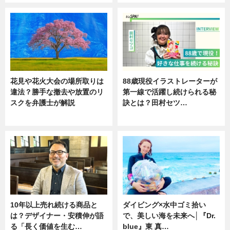
花見や花火大会の場所取りは
88歳現役イラストレーターが
違法？勝手な撤去や放置のリ
第一線で活躍し続けられる秘
スクを弁護士が解説
訣とは？田村セツ…
ニュース
専門家インタビュー
10年以上売れ続ける商品と
ダイビング×水中ゴミ拾い
は？デザイナー・安積伸が語
で、美しい海を未来へ│『Dr.
る「長く価値を生む…
blue』東 真…