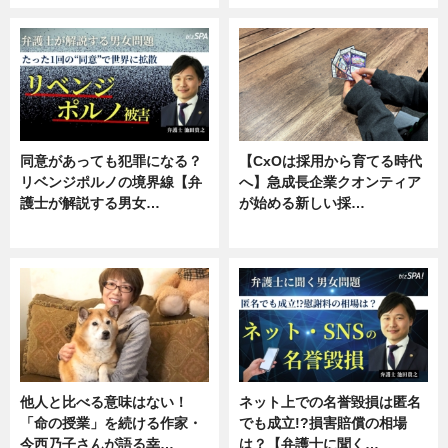
同意があっても犯罪になる？
【CxOは採用から育てる時代
リベンジポルノの境界線【弁
へ】急成長企業クオンティア
護士が解説する男女…
が始める新しい採…
専門家インタビュー
ニュース
他人と比べる意味はない！
ネット上での名誉毀損は匿名
「命の授業」を続ける作家・
でも成立!?損害賠償の相場
今西乃子さんが語る幸…
は？【弁護士に聞く…