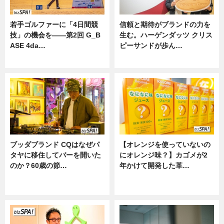
若手ゴルファーに「4日間競
信頼と期待がブランドの力を
技」の機会を——第2回 G_B
生む。ハーゲンダッツ クリス
ASE 4da…
ピーサンドが歩ん…
ニュース
ニュース
ブッダブランド CQはなぜパ
【オレンジを使っていないの
タヤに移住してバーを開いた
にオレンジ味？】カゴメが2
のか？60歳の節…
年かけて開発した革…
ニュース
グルメ, ニュース, 企業インタビュ
ー