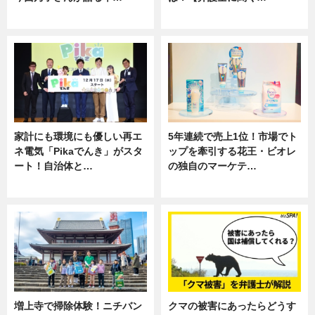
専門家インタビュー
専門家インタビュー
家計にも環境にも優しい再エ
5年連続で売上1位！市場でト
ネ電気「Pikaでんき」がスタ
ップを牽引する花王・ビオレ
ート！自治体と…
の独自のマーケテ…
ニュース
ニュース, 暮らし
増上寺で掃除体験！ニチバン
クマの被害にあったらどうす