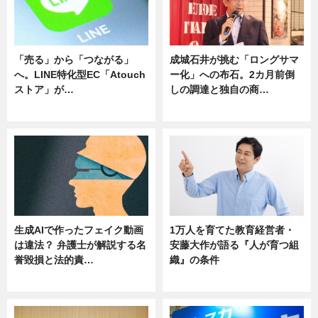
「売る」から「つながる」
成城石井が挑む「ロングサマ
へ。LINE特化型EC「Atouch
ー化」への布石。2カ月前倒
ストア」が…
しの調達と独自の商…
ニュース
ニュース
生成AIで作ったフェイク動画
1万人を育てた教育経営者・
は違法？ 弁護士が解説する名
安藤大作が語る『人が育つ組
誉毀損と法的責…
織』の条件
ニュース
ニュース