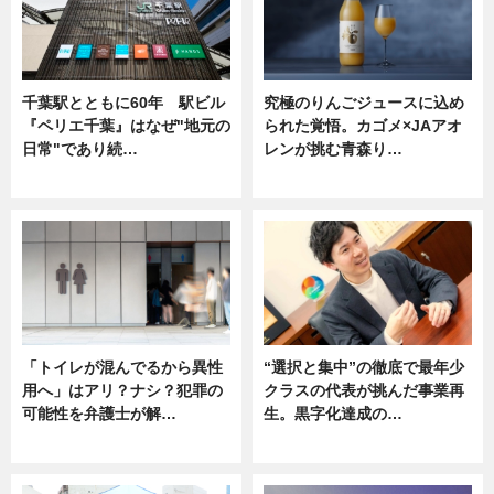
千葉駅とともに60年 駅ビル
究極のりんごジュースに込め
『ペリエ千葉』はなぜ"地元の
られた覚悟。カゴメ×JAアオ
日常"であり続…
レンが挑む青森り…
ニュース
ニュース
「トイレが混んでるから異性
“選択と集中”の徹底で最年少
用へ」はアリ？ナシ？犯罪の
クラスの代表が挑んだ事業再
可能性を弁護士が解…
生。黒字化達成の…
ニュース, 専門家インタビュー
ニュース