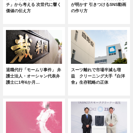
チ」から考える 次世代に響く
が明かす 引きつけるSNS動画
価値の伝え方
の作り方
ニュース
ニュース
退職代行「モームリ事件」 弁
スーツ離れで市場半減も増
護士法人・オーシャン代表弁
益 クリーニング大手『白洋
護士に1年6か月…
舍』生存戦略の正体
ニュース
企業インタビュー