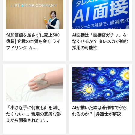
付加価値を足さずに売上500
AI面接は「面接官ガチャ」を
億超│究極の本質を突く ライ
なくせるか？ タレスカが挑む
フドリンク カ…
採用の可能性
ニュース
ニュース
「小さな手に何度も針を刺し
AIが描いた絵は著作権で守ら
たくない…」現場の悲痛な訴
れるのか？│弁護士が解説
えから開発されたア…
ニュース
ニュース