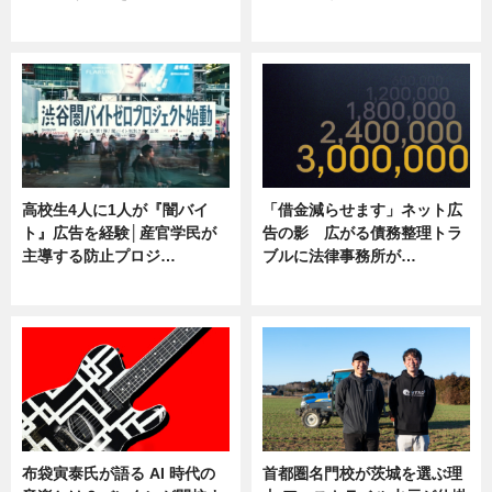
ニュース
ニュース
高校生4人に1人が『闇バイ
「借金減らせます」ネット広
ト』広告を経験│産官学民が
告の影 広がる債務整理トラ
主導する防止プロジ…
ブルに法律事務所が…
ニュース
ニュース
布袋寅泰氏が語る AI 時代の
首都圏名門校が茨城を選ぶ理