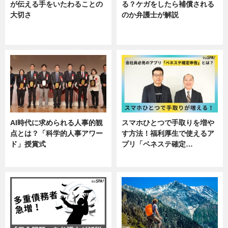
が伝える手をいたわることの
る？ケガをしたら補償される
大切さ
のか弁護士が解説
ニュース, 企業インタビュー, 暮ら
専門家インタビュー
し
AI時代に求められる人事的観
スマホひとつで手取りを増や
点とは？「科学的人事アワー
す方法！福利厚生で使えるア
ド」授賞式
プリ「ベネステ確定…
ニュース
企業インタビュー