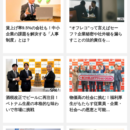
賃上げ率9.5%の会社も！中小
“オフレコ”って言えばセー
企業の課題を解決する「人事
フ？企業秘密や社外秘を漏ら
制度」とは？
すことの法的責任を…
ニュース
ニュース, 専門家インタビュー
酒税改正でビールに再注目！
物価高の社会に挑む！福利厚
ベトナム生産の本格的な味わ
生がもたらす従業員・企業・
いで市場に挑戦
社会への恩恵と可能…
ニュース
ニュース