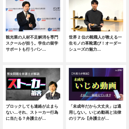
観光業の人材不足解消を専門
世界 2 位の靴職人が教える一
スクールが担う。学生の留学
生モノの革靴選び！オーダー
サポートも行うバン…
シューズの魅力…
ニュース, 企業インタビュー
ニュース, 専門家インタビュー
ブロックしても連絡が止まら
「未成年だから大丈夫」は通
ない…それ、ストーカー行為
用しない。いじめ動画と法律
に当たる？弁護士が…
のリアル【弁護士が…
ニュース, 専門家インタビュー
ニュース, 専門家インタビュー