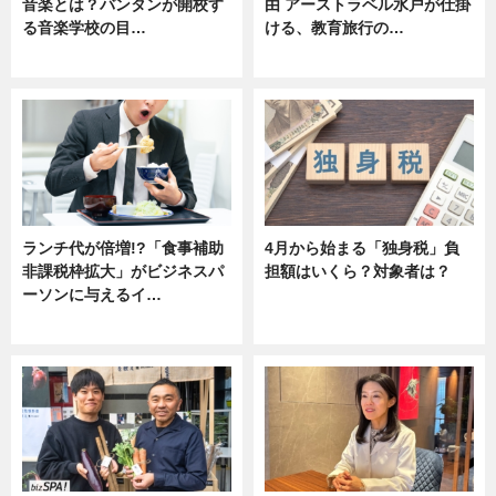
音楽とは？バンタンが開校す
由 アーストラベル水戸が仕掛
る音楽学校の目…
ける、教育旅行の…
ニュース
ニュース
ランチ代が倍増!?「食事補助
4月から始まる「独身税」負
非課税枠拡大」がビジネスパ
担額はいくら？対象者は？
ーソンに与えるイ…
ニュース
ニュース