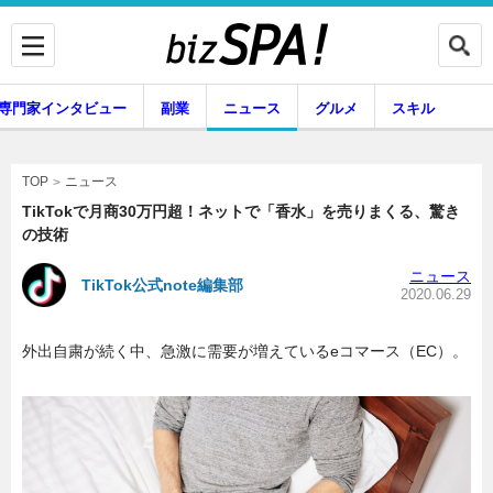
専門家インタビュー
副業
ニュース
グルメ
スキル
ニュース
TOP
TikTokで月商30万円超！ネットで「香水」を売りまくる、驚き
の技術
企業インタビュー
専門家インタビュー
ニュース
TikTok公式note編集部
2020.06.29
外出自粛が続く中、急激に需要が増えているeコマース（EC）。
副業
ニュース
グルメ
スキル