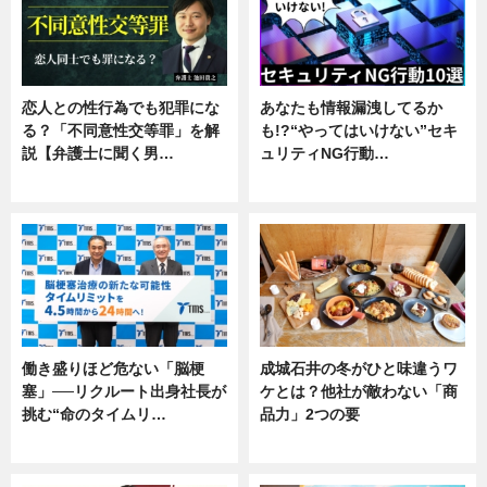
恋人との性行為でも犯罪にな
あなたも情報漏洩してるか
る？「不同意性交等罪」を解
も!?“やってはいけない”セキ
説【弁護士に聞く男…
ュリティNG行動…
専門家インタビュー
専門家インタビュー
働き盛りほど危ない「脳梗
成城石井の冬がひと味違うワ
塞」──リクルート出身社長が
ケとは？他社が敵わない「商
挑む“命のタイムリ…
品力」2つの要
企業インタビュー
グルメ