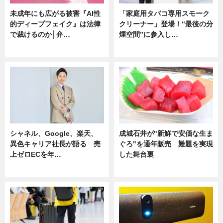
未成年にも広がる被害『AI性
「家庭用タバコ専用スモーク
的ディープフェイク』は法律
クリーナー」登場！“最後の分
で裁けるのか│弁…
煙空間”に参入し…
ニュース
ニュース
シャネル、Google、楽天、
成城石井が"新鮮で安価な生ま
異色キャリア社長が語る 売
ぐろ"を通年販売 難題を実現
上ゼロECを年…
した舞台裏
ニュース
ニュース