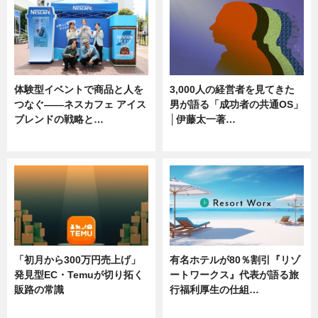
体験型イベントで商品と人を
3,000人の経営者を見てきた
つなぐ――ネスカフェ アイス
男が語る「成功者の共通OS」
ブレンドの戦略と…
│伊藤太一著…
ニュース
ニュース
「初月から300万円売上げ」
有名ホテルが80％割引『リゾ
発見型EC・Temuが切り拓く
ートワークス』代表が語る旅
販路の常識
行福利厚生の仕組…
ニュース
ニュース