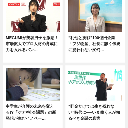
MEGUMIが美容男子を激励！
“利他と挑戦”100億円企業
市場拡大でプロ人材の育成に
「フジ物産」社長に訊く伝統
力を入れるバン…
に捉われない変幻…
企業インタビュー
ニュース
中学生が介護の未来を変え
“貯金だけでは生き残れな
る!?「ケア×社会課題」の新
い”時代に──いま働く人が知
発想が生むイノベー…
るべき金融の真実
ニュース
企業インタビュー