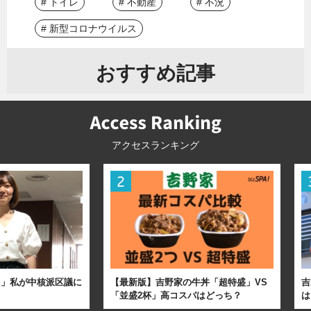
# トイレ
# 不動産
# 不況
# 新型コロナウイルス
おすすめ記事
アクセスランキング
た」私が中核派区議に
【最新版】吉野家の牛丼「超特盛」VS
吉
「並盛2杯」高コスパはどっち？
は