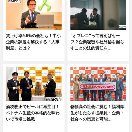
賃上げ率9.5%の会社も！中小
“オフレコ”って言えばセー
企業の課題を解決する「人事
フ？企業秘密や社外秘を漏ら
制度」とは？
すことの法的責任を…
ニュース
ニュース, 専門家インタビュー
酒税改正でビールに再注目！
物価高の社会に挑む！福利厚
ベトナム生産の本格的な味わ
生がもたらす従業員・企業・
いで市場に挑戦
社会への恩恵と可能…
ニュース
ニュース