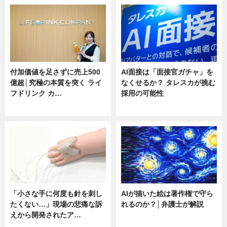
付加価値を足さずに売上500
AI面接は「面接官ガチャ」を
億超│究極の本質を突く ライ
なくせるか？ タレスカが挑む
フドリンク カ…
採用の可能性
ニュース
ニュース
「小さな手に何度も針を刺し
AIが描いた絵は著作権で守ら
たくない…」現場の悲痛な訴
れるのか？│弁護士が解説
えから開発されたア…
ニュース