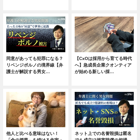
ニュース, 専門家インタビュー
ニュース, 専門家インタビュー
同意があっても犯罪になる？
【CxOは採用から育てる時代
リベンジポルノの境界線【弁
へ】急成長企業クオンティア
護士が解説する男女…
が始める新しい採…
専門家インタビュー
ニュース
他人と比べる意味はない！
ネット上での名誉毀損は匿名