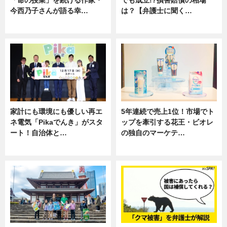
「命の授業」を続ける作家・
でも成立!?損害賠償の相場
今西乃子さんが語る幸…
は？【弁護士に聞く…
専門家インタビュー
専門家インタビュー
家計にも環境にも優しい再エ
5年連続で売上1位！市場でト
ネ電気「Pikaでんき」がスタ
ップを牽引する花王・ビオレ
ート！自治体と…
の独自のマーケテ…
ニュース
ニュース, 暮らし