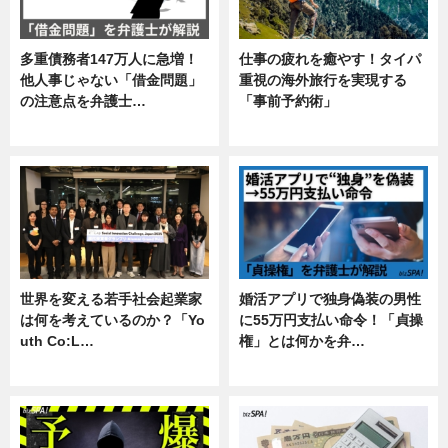
多重債務者147万人に急増！
仕事の疲れを癒やす！タイパ
他人事じゃない「借金問題」
重視の海外旅行を実現する
の注意点を弁護士…
「事前予約術」
専門家インタビュー
暮らし
世界を変える若手社会起業家
婚活アプリで独身偽装の男性
は何を考えているのか？「Yo
に55万円支払い命令！「貞操
uth Co:L…
権」とは何かを弁…
スキル
専門家インタビュー