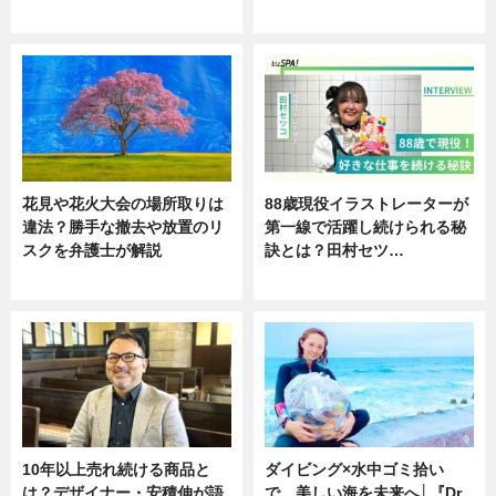
ニュース
ニュース
花見や花火大会の場所取りは
88歳現役イラストレーターが
違法？勝手な撤去や放置のリ
第一線で活躍し続けられる秘
スクを弁護士が解説
訣とは？田村セツ…
ニュース
専門家インタビュー
10年以上売れ続ける商品と
ダイビング×水中ゴミ拾い
は？デザイナー・安積伸が語
で、美しい海を未来へ│『Dr.