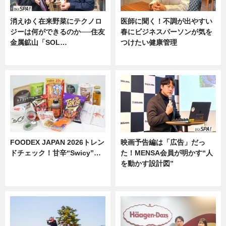
消えゆく在来野菜にテクノロ
医師に聞く！不調が出やすい
ジーは何ができるのか──住友
春にビジネスパーソンが気を
金属鉱山「SOL…
つけたい健康管理
ニュース
ニュース
FOODEX JAPAN 2026トレン
映画予告編は「広告」だっ
ドチェック！甘辛“Swicy”…
た！MENSA会員が明かす“人
を動かす設計図”
ニュース
ニュース