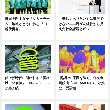
棚田を耕す女子サッカーチー
「美しくありたい」は贅沢で
ム。地域とともに歩む 『FC
はない――乳がん経験から見
越後妻有』
えた社会課題とビジ…
ニュース
ニュース
値上げ時代に問われる「価格
“酷暑”の原因を防ぐ。住友金
以上の価値」 Shake Shack
属鉱山「SOLAMENT®」が挑
が磨き続…
む、異業種…
ニュース
ニュース