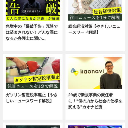
急増中の「爆破予告」冗談で
総合経済対策【やさしいニュ
は済まされない！どんな罪に
ースワード解説】
なるか弁護士に聞い…
ニュース
専門家インタビュー
ガソリン暫定税率廃止【やさ
29歳で新規事業の責任者
しいニュースワード解説】
に！“個の力から社会の仕様を
変える”カオナビ流…
ニュース
企業インタビュー