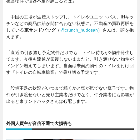
担当物件で便器不足が起こるとは」
中国の工場が生産ストップし、トイレやユニットバス、IHキッ
チンなどの商品供給が間に合わない状態に。不動産の買取再販を
している
東サンドバッグ
（
@crunch_hudosan
）さんは、頭を抱
えます。
「直近の引き渡し予定物件だけでも、トイレ待ちが2物件発生し
てます。今後も流通が回復しないままだと、引き渡せない物件が
ドンドン増えてしまいます。当面は未契約物件のトイレを付け回
す『トイレの自転車操業』で乗り切る予定です」
設備不足の状況がいつまで続くかと気が気でない様子です。物
件が引き渡せないと売り主業者だけでなく、仲介業者にも影響が
出ると東サンドバックさんは心配します。
外国人買主が音信不通で大損害も