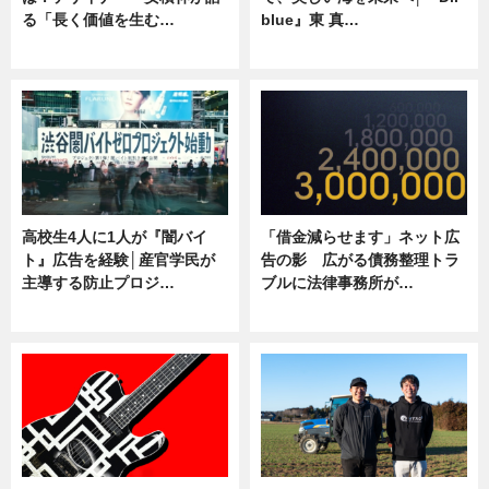
る「長く価値を生む…
blue』東 真…
ニュース
ニュース
高校生4人に1人が『闇バイ
「借金減らせます」ネット広
ト』広告を経験│産官学民が
告の影 広がる債務整理トラ
主導する防止プロジ…
ブルに法律事務所が…
ニュース
ニュース