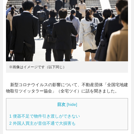
暮らし
エンタメ
連載一覧
※画像はイメージです（以下同じ）
新型コロナウイルスの影響について、不動産団体「全国宅地建
物取引ツイッタラー協会」（全宅ツイ）に話を聞きました。
目次
[
hide
]
1
便器不足で物件引き渡しができない
2
外国人買主が音信不通で大損害も