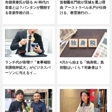
布袋寅泰氏が語る AI 時代の
首都圏名門校が茨城を選ぶ理
音楽とは？バンタンが開校す
由 アーストラベル水戸が仕掛
る音楽学校の目…
ける、教育旅行の…
ニュース
ニュース
ランチ代が倍増!?「食事補助
4月から始まる「独身税」負
非課税枠拡大」がビジネスパ
担額はいくら？対象者は？
ーソンに与えるイ…
ニュース
ニュース