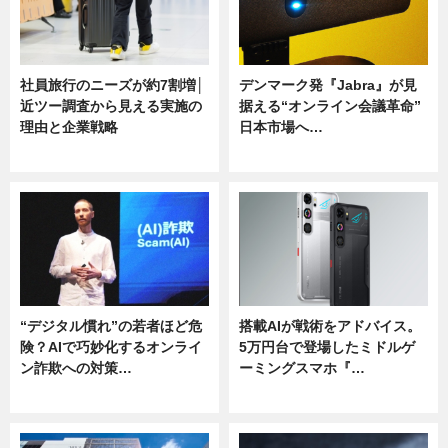
社員旅行のニーズが約7割増│
デンマーク発『Jabra』が見
近ツー調査から見える実施の
据える“オンライン会議革命”
理由と企業戦略
日本市場へ…
ニュース
ニュース
“デジタル慣れ”の若者ほど危
搭載AIが戦術をアドバイス。
険？AIで巧妙化するオンライ
5万円台で登場したミドルゲ
ン詐欺への対策…
ーミングスマホ『…
ニュース
ニュース