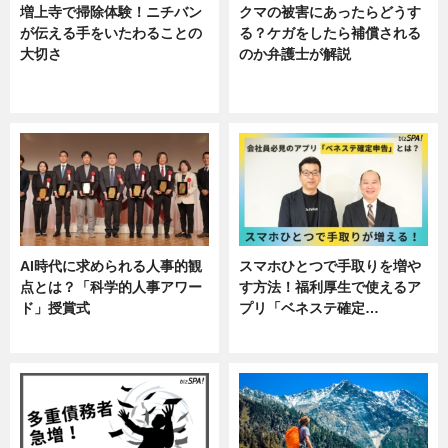
増上寺で掃除体験！ニチバン
クマの被害にあったらどうす
が伝える手をいたわることの
る？ケガをしたら補償される
大切さ
のか弁護士が解説
ニュース, 企業インタビュー, 暮ら
専門家インタビュー
し
AI時代に求められる人事的観
スマホひとつで手取りを増や
点とは？「科学的人事アワー
す方法！福利厚生で使えるア
ド」授賞式
プリ「ベネステ確定…
ニュース
企業インタビュー