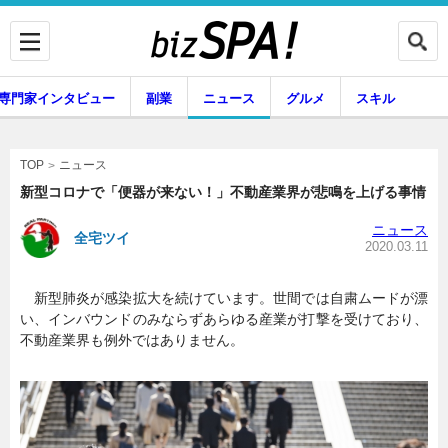
専門家インタビュー
副業
ニュース
グルメ
スキル
ニュース
TOP
新型コロナで「便器が来ない！」不動産業界が悲鳴を上げる事情
ニュース
全宅ツイ
企業インタビュー
専門家インタビュー
2020.03.11
新型肺炎が感染拡大を続けています。世間では自粛ムードが漂
い、インバウンドのみならずあらゆる産業が打撃を受けており、
副業
ニュース
不動産業界も例外ではありません。
グルメ
スキル