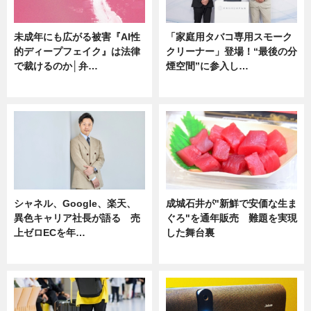
未成年にも広がる被害『AI性
「家庭用タバコ専用スモーク
的ディープフェイク』は法律
クリーナー」登場！“最後の分
で裁けるのか│弁…
煙空間”に参入し…
ニュース
ニュース
シャネル、Google、楽天、
成城石井が"新鮮で安価な生ま
異色キャリア社長が語る 売
ぐろ"を通年販売 難題を実現
上ゼロECを年…
した舞台裏
ニュース
ニュース