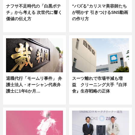
ナフサ不足時代の「白黒ポテ
“バズる”カリスマ美容師たち
チ」から考える 次世代に響く
が明かす 引きつけるSNS動画
価値の伝え方
の作り方
ニュース
ニュース
退職代行「モームリ事件」 弁
スーツ離れで市場半減も増
護士法人・オーシャン代表弁
益 クリーニング大手『白洋
護士に1年6か月…
舍』生存戦略の正体
ニュース
企業インタビュー