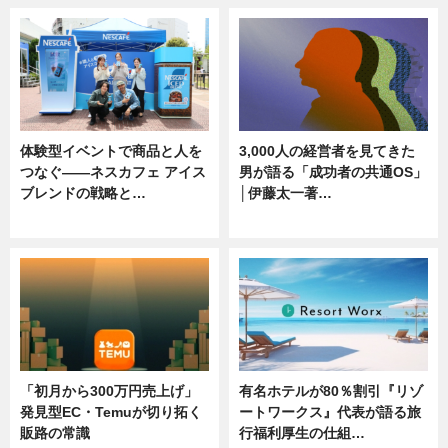
体験型イベントで商品と人を
3,000人の経営者を見てきた
つなぐ――ネスカフェ アイス
男が語る「成功者の共通OS」
ブレンドの戦略と…
│伊藤太一著…
ニュース
ニュース
「初月から300万円売上げ」
有名ホテルが80％割引『リゾ
発見型EC・Temuが切り拓く
ートワークス』代表が語る旅
販路の常識
行福利厚生の仕組…