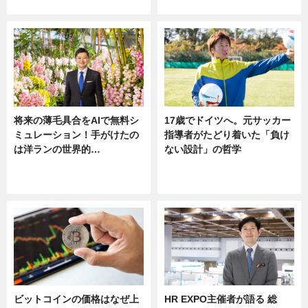
ニュース
将来の薄毛具合をAIで無料シ
17歳でドイツへ。元サッカー
ミュレーション！手がけたの
指導者がたどり着いた「負け
は洋ランの世界的…
ない設計」の哲学
ニュース
ニュース
sponsored by 河野メリクロン
ビットコインの価格はなぜ上
HR EXPO主催者が語る 総