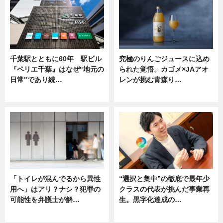
千葉駅とともに60年 駅ビル
究極のりんごジュースに込め
『ペリエ千葉』はなぜ"地元の
られた覚悟。カゴメ×JAアオ
日常"であり続…
レンが挑む青森り…
ニュース
ニュース
「トイレが混んでるから異性
“選択と集中”の徹底で最年少
用へ」はアリ？ナシ？犯罪の
クラスの代表が挑んだ事業再
可能性を弁護士が解…
生。黒字化達成の…
ニュース, 専門家インタビュー
ニュース