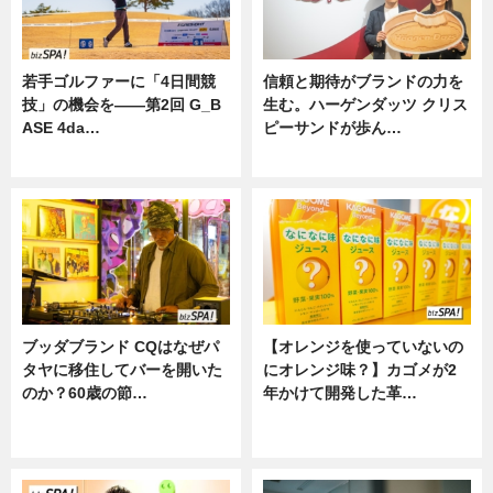
若手ゴルファーに「4日間競
信頼と期待がブランドの力を
技」の機会を——第2回 G_B
生む。ハーゲンダッツ クリス
ASE 4da…
ピーサンドが歩ん…
ニュース
ニュース
ブッダブランド CQはなぜパ
【オレンジを使っていないの
タヤに移住してバーを開いた
にオレンジ味？】カゴメが2
のか？60歳の節…
年かけて開発した革…
ニュース
グルメ, ニュース, 企業インタビュ
ー