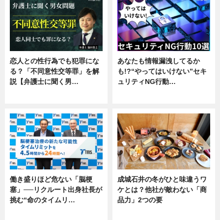
恋人との性行為でも犯罪にな
あなたも情報漏洩してるか
る？「不同意性交等罪」を解
も!?“やってはいけない”セキ
説【弁護士に聞く男…
ュリティNG行動…
専門家インタビュー
専門家インタビュー
働き盛りほど危ない「脳梗
成城石井の冬がひと味違うワ
塞」──リクルート出身社長が
ケとは？他社が敵わない「商
挑む“命のタイムリ…
品力」2つの要
企業インタビュー
グルメ