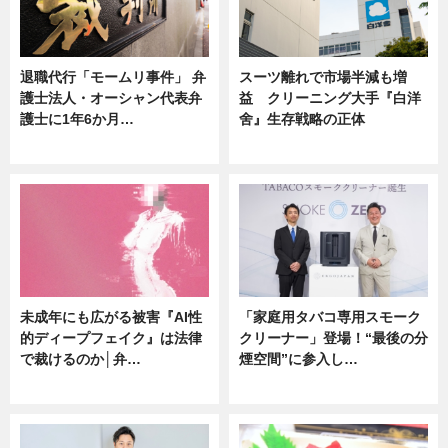
退職代行「モームリ事件」 弁
スーツ離れで市場半減も増
護士法人・オーシャン代表弁
益 クリーニング大手『白洋
護士に1年6か月…
舍』生存戦略の正体
ニュース
企業インタビュー
未成年にも広がる被害『AI性
「家庭用タバコ専用スモーク
的ディープフェイク』は法律
クリーナー」登場！“最後の分
で裁けるのか│弁…
煙空間”に参入し…
ニュース
ニュース