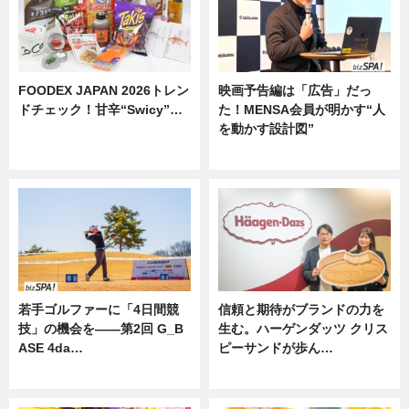
FOODEX JAPAN 2026トレン
映画予告編は「広告」だっ
ドチェック！甘辛“Swicy”…
た！MENSA会員が明かす“人
を動かす設計図”
ニュース
ニュース
若手ゴルファーに「4日間競
信頼と期待がブランドの力を
技」の機会を——第2回 G_B
生む。ハーゲンダッツ クリス
ASE 4da…
ピーサンドが歩ん…
ニュース
ニュース