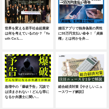
世界を変える若手社会起業家
婚活アプリで独身偽装の男性
は何を考えているのか？「Yo
に55万円支払い命令！「貞操
uth Co:L…
権」とは何かを弁…
スキル
専門家インタビュー
急増中の「爆破予告」冗談で
総合経済対策【やさしいニュ
は済まされない！どんな罪に
ースワード解説】
なるか弁護士に聞い…
ニュース
専門家インタビュー