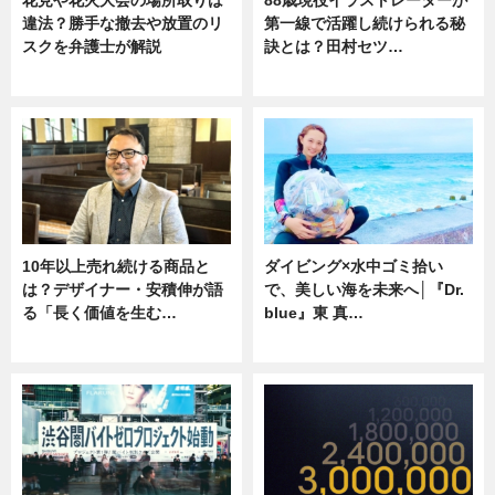
花見や花火大会の場所取りは
88歳現役イラストレーターが
違法？勝手な撤去や放置のリ
第一線で活躍し続けられる秘
スクを弁護士が解説
訣とは？田村セツ…
ニュース
専門家インタビュー
10年以上売れ続ける商品と
ダイビング×水中ゴミ拾い
は？デザイナー・安積伸が語
で、美しい海を未来へ│『Dr.
る「長く価値を生む…
blue』東 真…
ニュース
ニュース