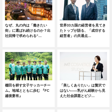
なぜ、丸の内は「働きたい
世界33カ国の経営者を見てき
街」に選ばれ続けるのか？出
たトップが語る、「成功する
社回帰で求められる“…
経営者」の共通点…
ニュース
ニュース
棚田を耕す女子サッカーチー
「美しくありたい」は贅沢で
ム。地域とともに歩む 『FC
はない――乳がん経験から見
越後妻有』
えた社会課題とビジ…
ニュース
ニュース