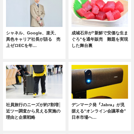
シャネル、Google、楽天、
成城石井が"新鮮で安価な生ま
異色キャリア社長が語る 売
ぐろ"を通年販売 難題を実現
上ゼロECを年…
した舞台裏
ニュース
ニュース
社員旅行のニーズが約7割増│
デンマーク発『Jabra』が見
近ツー調査から見える実施の
据える“オンライン会議革命”
理由と企業戦略
日本市場へ…
ニュース
ニュース