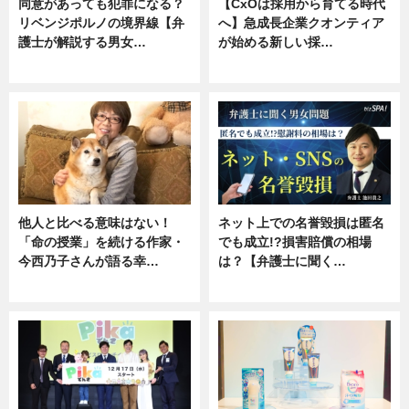
同意があっても犯罪になる？
【CxOは採用から育てる時代
リベンジポルノの境界線【弁
へ】急成長企業クオンティア
護士が解説する男女…
が始める新しい採…
専門家インタビュー
ニュース
他人と比べる意味はない！
ネット上での名誉毀損は匿名
「命の授業」を続ける作家・
でも成立!?損害賠償の相場
今西乃子さんが語る幸…
は？【弁護士に聞く…
専門家インタビュー
専門家インタビュー