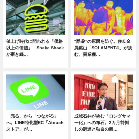
値上げ時代に問われる「価格
“酷暑”の原因を防ぐ。住友金
以上の価値」 Shake Shack
属鉱山「SOLAMENT®」が挑
が磨き続…
む、異業種…
ニュース
ニュース
「売る」から「つながる」
成城石井が挑む「ロングサマ
へ。LINE特化型EC「Atouch
ー化」への布石。2カ月前倒
ストア」が…
しの調達と独自の商…
ニュース
ニュース