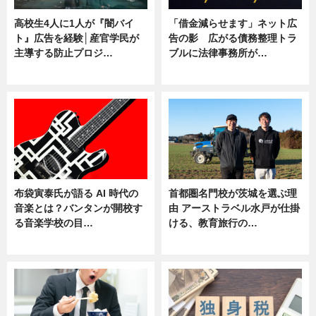
高校生4人に1人が『闇バイ
「借金減らせます」ネット広
ト』広告を経験│産官学民が
告の影 広がる債務整理トラ
主導する防止プロジ…
ブルに法律事務所が…
ニュース
ニュース
布袋寅泰氏が語る AI 時代の
首都圏名門校が茨城を選ぶ理
音楽とは？バンタンが開校す
由 アーストラベル水戸が仕掛
る音楽学校の目…
ける、教育旅行の…
ニュース
ニュース