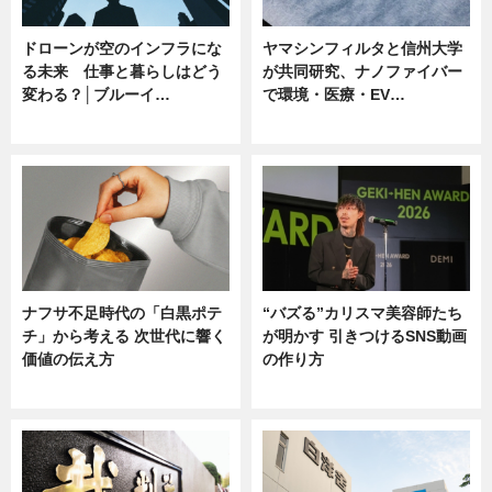
ドローンが空のインフラにな
ヤマシンフィルタと信州大学
る未来 仕事と暮らしはどう
が共同研究、ナノファイバー
変わる？│ブルーイ…
で環境・医療・EV…
ニュース
ニュース
ナフサ不足時代の「白黒ポテ
“バズる”カリスマ美容師たち
チ」から考える 次世代に響く
が明かす 引きつけるSNS動画
価値の伝え方
の作り方
ニュース
ニュース