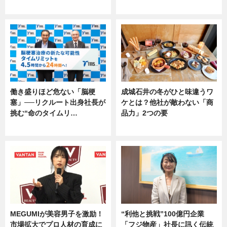
専門家インタビュー
専門家インタビュー
働き盛りほど危ない「脳梗
成城石井の冬がひと味違うワ
塞」──リクルート出身社長が
ケとは？他社が敵わない「商
挑む“命のタイムリ…
品力」2つの要
企業インタビュー
グルメ
MEGUMIが美容男子を激励！
“利他と挑戦”100億円企業
市場拡大でプロ人材の育成に
「フジ物産」社長に訊く伝統