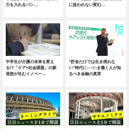
力を入れるバン…
に捉われない変幻…
企業インタビュー
ニュース
中学生が介護の未来を変え
“貯金だけでは生き残れな
る!?「ケア×社会課題」の新
い”時代に──いま働く人が知
発想が生むイノベー…
るべき金融の真実
ニュース
企業インタビュー