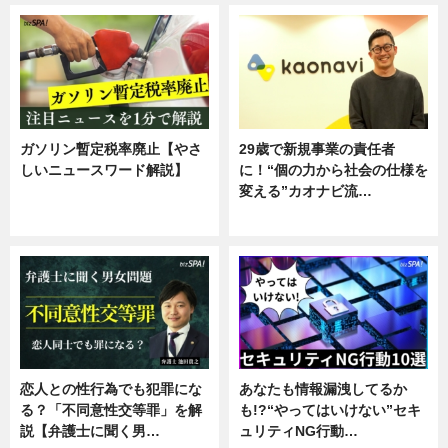
ガソリン暫定税率廃止【やさ
29歳で新規事業の責任者
しいニュースワード解説】
に！“個の力から社会の仕様を
変える”カオナビ流…
ニュース
企業インタビュー
恋人との性行為でも犯罪にな
あなたも情報漏洩してるか
る？「不同意性交等罪」を解
も!?“やってはいけない”セキ
説【弁護士に聞く男…
ュリティNG行動…