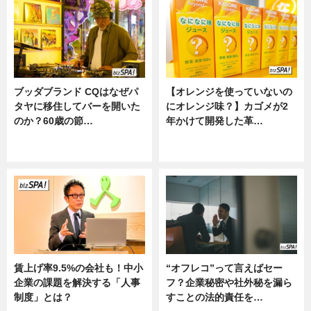
ブッダブランド CQはなぜパ
【オレンジを使っていないの
タヤに移住してバーを開いた
にオレンジ味？】カゴメが2
のか？60歳の節…
年かけて開発した革…
ニュース
グルメ, ニュース, 企業インタビュ
ー
賃上げ率9.5%の会社も！中小
“オフレコ”って言えばセー
企業の課題を解決する「人事
フ？企業秘密や社外秘を漏ら
制度」とは？
すことの法的責任を…