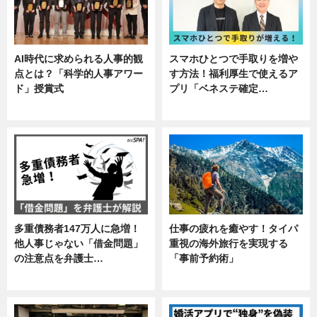
AI時代に求められる人事的観
スマホひとつで手取りを増や
点とは？「科学的人事アワー
す方法！福利厚生で使えるア
ド」授賞式
プリ「ベネステ確定…
ニュース
企業インタビュー
多重債務者147万人に急増！
仕事の疲れを癒やす！タイパ
他人事じゃない「借金問題」
重視の海外旅行を実現する
の注意点を弁護士…
「事前予約術」
専門家インタビュー
暮らし