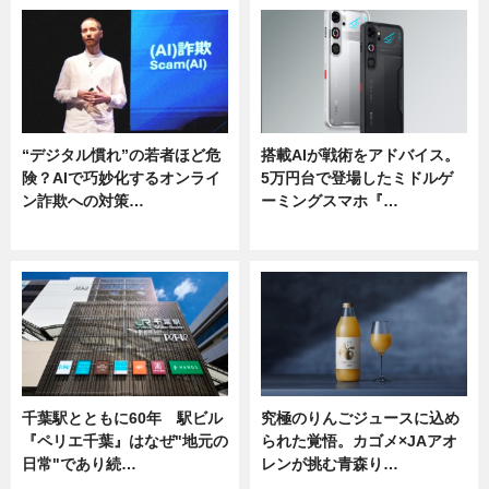
“デジタル慣れ”の若者ほど危
搭載AIが戦術をアドバイス。
険？AIで巧妙化するオンライ
5万円台で登場したミドルゲ
ン詐欺への対策…
ーミングスマホ『…
ニュース
ニュース
千葉駅とともに60年 駅ビル
究極のりんごジュースに込め
『ペリエ千葉』はなぜ"地元の
られた覚悟。カゴメ×JAアオ
日常"であり続…
レンが挑む青森り…