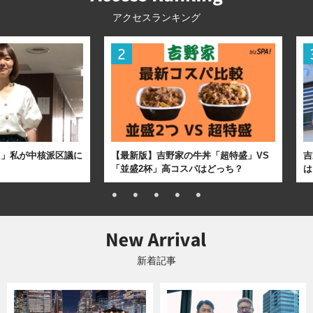
アクセスランキング
た」私が中核派区議に
【最新版】吉野家の牛丼「超特盛」VS
吉
「並盛2杯」高コスパはどっち？
は
新着記事