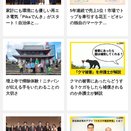
家計にも環境にも優しい再エ
5年連続で売上1位！市場でト
ネ電気「Pikaでんき」がスタ
ップを牽引する花王・ビオレ
ート！自治体と…
の独自のマーケテ…
ニュース
ニュース, 暮らし
増上寺で掃除体験！ニチバン
クマの被害にあったらどうす
が伝える手をいたわることの
る？ケガをしたら補償される
大切さ
のか弁護士が解説
ニュース, 企業インタビュー, 暮ら
専門家インタビュー
し