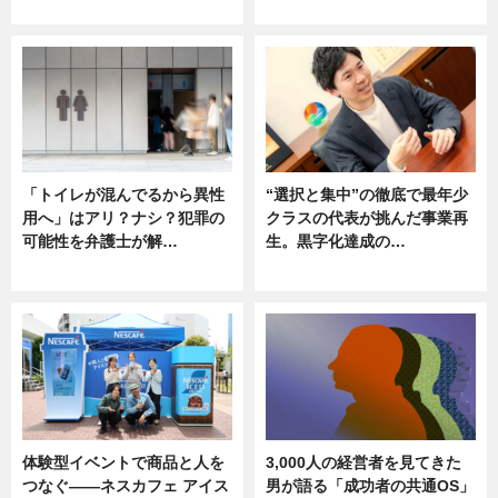
ニュース
ニュース
「トイレが混んでるから異性
“選択と集中”の徹底で最年少
用へ」はアリ？ナシ？犯罪の
クラスの代表が挑んだ事業再
可能性を弁護士が解…
生。黒字化達成の…
ニュース, 専門家インタビュー
ニュース
体験型イベントで商品と人を
3,000人の経営者を見てきた
つなぐ――ネスカフェ アイス
男が語る「成功者の共通OS」