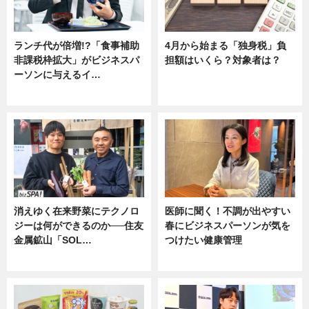
ランチ代が倍増!?「食事補助
4月から始まる「独身税」負
非課税枠拡大」がビジネスパ
担額はいくら？対象者は？
ーソンに与えるイ…
ニュース
ニュース
消えゆく在来野菜にテクノロ
医師に聞く！不調が出やすい
ジーは何ができるのか──住友
春にビジネスパーソンが気を
金属鉱山「SOL…
つけたい健康管理
ニュース
ニュース