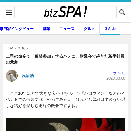
専門家インタビュー
副業
ニュース
グルメ
スキル
スキル
TOP
上司の命令で「仮装参加」するハメに。歓迎会で起きた若手社員
の悲劇
企業インタビュー
専門家インタビュー
スキル
浅原浩
2020.03.08
ここ10年ほどで大きな広がりを見せた「ハロウィン」などのイ
副業
ニュース
ベントでの仮装文化。やってみたい、けれども普段はできない派
手な格好を楽しむ絶好の機会ですよね。
グルメ
スキル