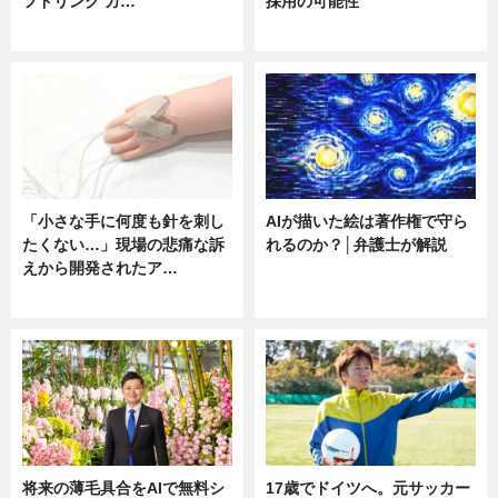
フドリンク カ…
採用の可能性
ニュース
ニュース
「小さな手に何度も針を刺し
AIが描いた絵は著作権で守ら
たくない…」現場の悲痛な訴
れるのか？│弁護士が解説
えから開発されたア…
ニュース
ニュース
将来の薄毛具合をAIで無料シ
17歳でドイツへ。元サッカー