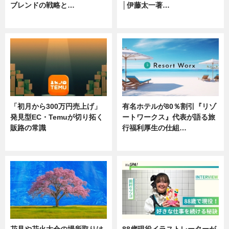
ブレンドの戦略と…
│伊藤太一著…
ニュース
ニュース
「初月から300万円売上げ」
有名ホテルが80％割引『リゾ
発見型EC・Temuが切り拓く
ートワークス』代表が語る旅
販路の常識
行福利厚生の仕組…
ニュース
ニュース