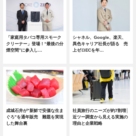
「家庭用タバコ専用スモーク
シャネル、Google、楽天、
クリーナー」登場！“最後の分
異色キャリア社長が語る 売
煙空間”に参入し…
上ゼロECを年…
ニュース
ニュース
成城石井が"新鮮で安価な生ま
社員旅行のニーズが約7割増│
ぐろ"を通年販売 難題を実現
近ツー調査から見える実施の
した舞台裏
理由と企業戦略
ニュース
ニュース