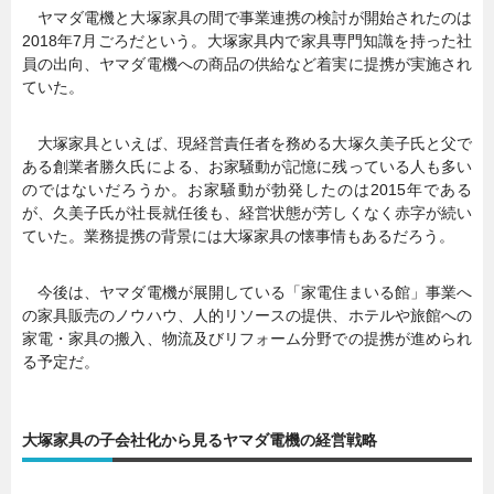
ヤマダ電機と大塚家具の間で事業連携の検討が開始されたのは
2018年7月ごろだという。大塚家具内で家具専門知識を持った社
員の出向、ヤマダ電機への商品の供給など着実に提携が実施され
ていた。
大塚家具といえば、現経営責任者を務める大塚久美子氏と父で
ある創業者勝久氏による、お家騒動が記憶に残っている人も多い
のではないだろうか。お家騒動が勃発したのは2015年である
が、久美子氏が社長就任後も、経営状態が芳しくなく赤字が続い
ていた。業務提携の背景には大塚家具の懐事情もあるだろう。
今後は、ヤマダ電機が展開している「家電住まいる館」事業へ
の家具販売のノウハウ、人的リソースの提供、ホテルや旅館への
家電・家具の搬入、物流及びリフォーム分野での提携が進められ
る予定だ。
大塚家具の子会社化から見るヤマダ電機の経営戦略