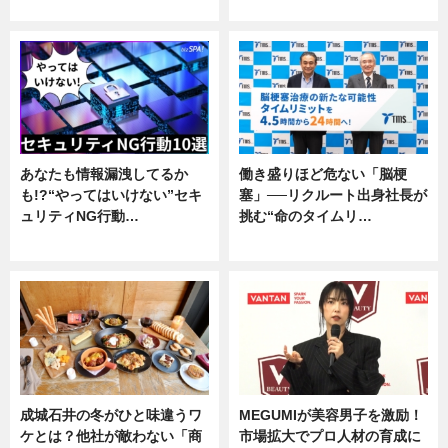
企業インタビュー
専門家インタビュー
あなたも情報漏洩してるか
働き盛りほど危ない「脳梗
も!?“やってはいけない”セキ
塞」──リクルート出身社長が
ュリティNG行動…
挑む“命のタイムリ…
専門家インタビュー
企業インタビュー
成城石井の冬がひと味違うワ
MEGUMIが美容男子を激励！
ケとは？他社が敵わない「商
市場拡大でプロ人材の育成に