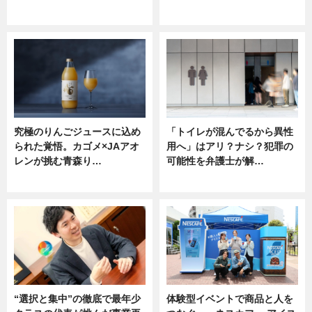
ニュース
ニュース
究極のりんごジュースに込め
「トイレが混んでるから異性
られた覚悟。カゴメ×JAアオ
用へ」はアリ？ナシ？犯罪の
レンが挑む青森り…
可能性を弁護士が解…
ニュース
ニュース, 専門家インタビュー
“選択と集中”の徹底で最年少
体験型イベントで商品と人を