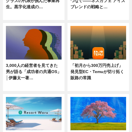
クラスの代表が挑んだ事業再
つなぐ――ネスカフェ アイス
生。黒字化達成の…
ブレンドの戦略と…
ニュース
ニュース
3,000人の経営者を見てきた
「初月から300万円売上げ」
男が語る「成功者の共通OS」
発見型EC・Temuが切り拓く
│伊藤太一著…
販路の常識
ニュース
ニュース