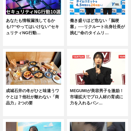
あなたも情報漏洩してるか
働き盛りほど危ない「脳梗
も!?“やってはいけない”セキ
塞」──リクルート出身社長が
ュリティNG行動…
挑む“命のタイムリ…
専門家インタビュー
企業インタビュー
成城石井の冬がひと味違うワ
MEGUMIが美容男子を激励！
ケとは？他社が敵わない「商
市場拡大でプロ人材の育成に
品力」2つの要
力を入れるバン…
グルメ
企業インタビュー