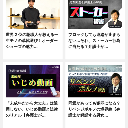
世界 2 位の靴職人が教える一
ブロックしても連絡が止まら
生モノの革靴選び！オーダー
ない…それ、ストーカー行為
シューズの魅力…
に当たる？弁護士が…
ニュース, 専門家インタビュー
ニュース, 専門家インタビュー
「未成年だから大丈夫」は通
同意があっても犯罪になる？
用しない。いじめ動画と法律
リベンジポルノの境界線【弁
のリアル【弁護士が…
護士が解説する男女…
ニュース, 専門家インタビュー
専門家インタビュー