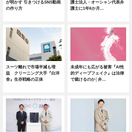
が明かす 引きつけるSNS動画
護士法人・オーシャン代表弁
の作り方
護士に1年6か月…
ニュース
ニュース
スーツ離れで市場半減も増
未成年にも広がる被害『AI性
益 クリーニング大手『白洋
的ディープフェイク』は法律
舍』生存戦略の正体
で裁けるのか│弁…
企業インタビュー
ニュース