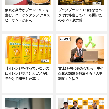
信頼と期待がブランドの力を
ブッダブランド CQはなぜパ
生む。ハーゲンダッツ クリス
タヤに移住してバーを開いた
ピーサンドが歩ん…
のか？60歳の節…
ニュース
ニュース
【オレンジを使っていないの
賃上げ率9.5%の会社も！中小
にオレンジ味？】カゴメが2
企業の課題を解決する「人事
年かけて開発した革…
制度」とは？
グルメ, ニュース, 企業インタビュ
ニュース
ー