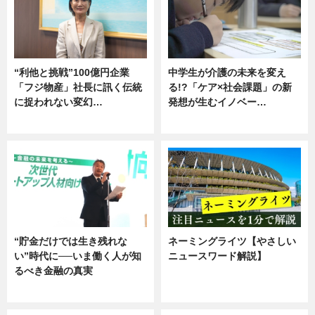
“利他と挑戦”100億円企業
中学生が介護の未来を変え
「フジ物産」社長に訊く伝統
る!?「ケア×社会課題」の新
に捉われない変幻…
発想が生むイノベー…
ニュース
ニュース
“貯金だけでは生き残れな
ネーミングライツ【やさしい
い”時代に──いま働く人が知
ニュースワード解説】
るべき金融の真実
ニュース
企業インタビュー