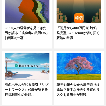
3,000人の経営者を見てきた
「初月から300万円売上げ」
男が語る「成功者の共通OS」
発見型EC・Temuが切り拓く
│伊藤太一著…
販路の常識
ニュース
ニュース
有名ホテルが80％割引『リゾ
花見や花火大会の場所取りは
ートワークス』代表が語る旅
違法？勝手な撤去や放置のリ
行福利厚生の仕組…
スクを弁護士が解説
ニュース
ニュース