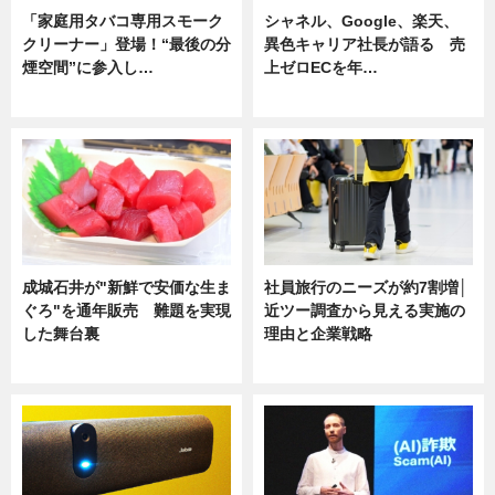
「家庭用タバコ専用スモーク
シャネル、Google、楽天、
クリーナー」登場！“最後の分
異色キャリア社長が語る 売
煙空間”に参入し…
上ゼロECを年…
ニュース
ニュース
成城石井が"新鮮で安価な生ま
社員旅行のニーズが約7割増│
ぐろ"を通年販売 難題を実現
近ツー調査から見える実施の
した舞台裏
理由と企業戦略
ニュース
ニュース