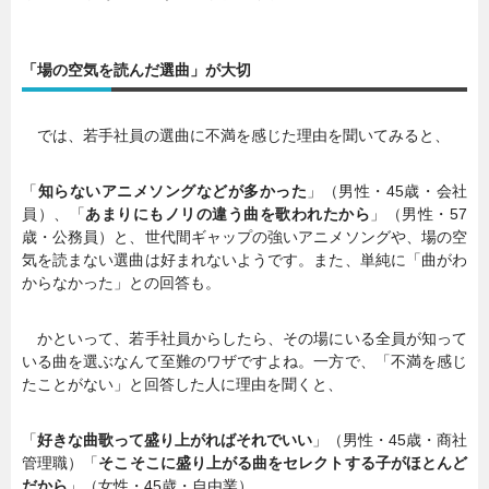
「場の空気を読んだ選曲」が大切
では、若手社員の選曲に不満を感じた理由を聞いてみると、
「
知らないアニメソングなどが多かった
」（男性・45歳・会社
員）、「
あまりにもノリの違う曲を歌われたから
」（男性・57
歳・公務員）と、世代間ギャップの強いアニメソングや、場の空
気を読まない選曲は好まれないようです。また、単純に「曲がわ
からなかった」との回答も。
かといって、若手社員からしたら、その場にいる全員が知って
いる曲を選ぶなんて至難のワザですよね。一方で、「不満を感じ
たことがない」と回答した人に理由を聞くと、
「
好きな曲歌って盛り上がればそれでいい
」（男性・45歳・商社
管理職）「
そこそこに盛り上がる曲をセレクトする子がほとんど
だから
」（女性・45歳・自由業）