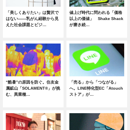
「美しくありたい」は贅沢で
値上げ時代に問われる「価格
はない――乳がん経験から見
以上の価値」 Shake Shack
えた社会課題とビジ…
が磨き続…
ニュース
ニュース
“酷暑”の原因を防ぐ。住友金
「売る」から「つながる」
属鉱山「SOLAMENT®」が挑
へ。LINE特化型EC「Atouch
む、異業種…
ストア」が…
ニュース
ニュース