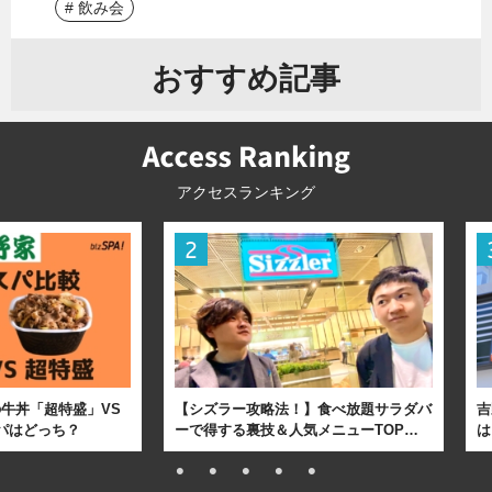
# 飲み会
おすすめ記事
アクセスランキング
牛丼「超特盛」VS
【シズラー攻略法！】食べ放題サラダバ
吉
パはどっち？
ーで得する裏技＆人気メニューTOP…
は