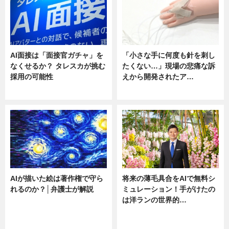
AI面接は「面接官ガチャ」を
「小さな手に何度も針を刺し
なくせるか？ タレスカが挑む
たくない…」現場の悲痛な訴
採用の可能性
えから開発されたア…
ニュース
ニュース
AIが描いた絵は著作権で守ら
将来の薄毛具合をAIで無料シ
れるのか？│弁護士が解説
ミュレーション！手がけたの
は洋ランの世界的…
ニュース
ニュース
sponsored by 河野メリクロン