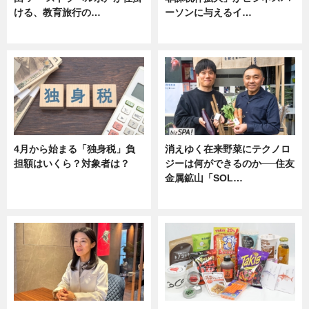
ける、教育旅行の…
ーソンに与えるイ…
ニュース
ニュース
4月から始まる「独身税」負
消えゆく在来野菜にテクノロ
担額はいくら？対象者は？
ジーは何ができるのか──住友
金属鉱山「SOL…
ニュース
ニュース