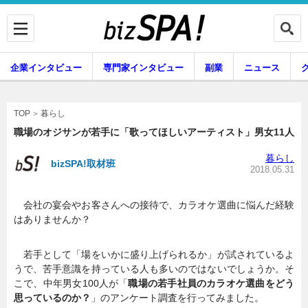
企業インタビュー
専門家インタビュー
副業
ニュース
暮らし
エンタメ
暮らし
TOP
職場のオジサンが若手に「歌ってほしいアーティスト」男女11人
暮らし
bizSPA!取材班
企業インタビュー
専門家インタビュー
2018.05.31
会社の宴会やお客さんへの接待で、カラオケ選曲に悩んだ経験
はありませんか？
副業
ニュース
若手として「場をいかに盛り上げられるか」が試されているよ
うで、苦手意識を持っている人も多いのではないでしょうか。そ
グルメ
スキル
こで、中年男女100人が「
職場の若手社員のカラオケ選曲をどう
思っているのか？
」のアンケート調査を行ってみました。