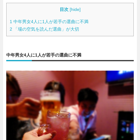
目次
[
hide
]
暮らし
エンタメ
1
中年男女4人に1人が若手の選曲に不満
2
「場の空気を読んだ選曲」が大切
連載一覧
中年男女4人に1人が若手の選曲に不満