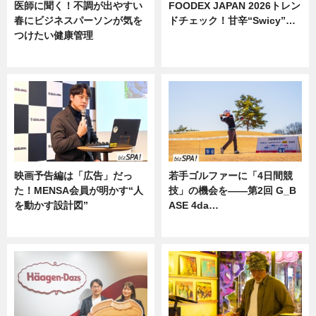
医師に聞く！不調が出やすい
FOODEX JAPAN 2026トレン
春にビジネスパーソンが気を
ドチェック！甘辛“Swicy”…
つけたい健康管理
ニュース
ニュース
映画予告編は「広告」だっ
若手ゴルファーに「4日間競
た！MENSA会員が明かす“人
技」の機会を——第2回 G_B
を動かす設計図”
ASE 4da…
ニュース
ニュース