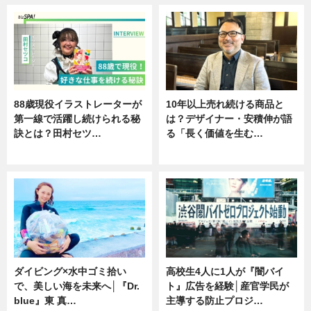
88歳現役イラストレーターが
10年以上売れ続ける商品と
第一線で活躍し続けられる秘
は？デザイナー・安積伸が語
訣とは？田村セツ…
る「長く価値を生む…
専門家インタビュー
ニュース
ダイビング×水中ゴミ拾い
高校生4人に1人が『闇バイ
で、美しい海を未来へ│『Dr.
ト』広告を経験│産官学民が
blue』東 真…
主導する防止プロジ…