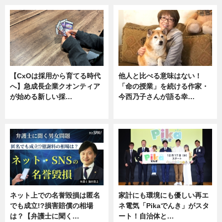
【CxOは採用から育てる時代
他人と比べる意味はない！
へ】急成長企業クオンティア
「命の授業」を続ける作家・
が始める新しい採…
今西乃子さんが語る幸…
ニュース
専門家インタビュー
ネット上での名誉毀損は匿名
家計にも環境にも優しい再エ
でも成立!?損害賠償の相場
ネ電気「Pikaでんき」がスタ
は？【弁護士に聞く…
ート！自治体と…