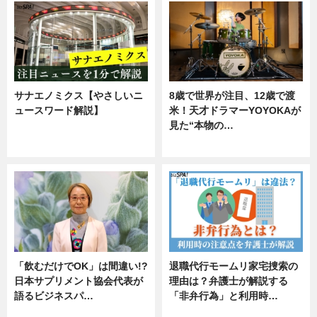
サナエノミクス【やさしいニ
8歳で世界が注目、12歳で渡
ュースワード解説】
米！天才ドラマーYOYOKAが
見た“本物の…
ニュース
エンタメ
「飲むだけでOK」は間違い!?
退職代行モームリ家宅捜索の
日本サプリメント協会代表が
理由は？弁護士が解説する
語るビジネスパ…
「非弁行為」と利用時…
ニュース
専門家インタビュー