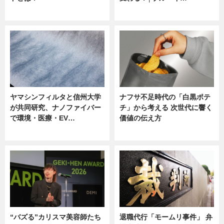
ニュース
ニュース
ヤマシンフィルタと信州大学
ナフサ不足時代の「白黒ポテ
が共同研究、ナノファイバー
チ」から考える 次世代に響く
で環境・医療・EV…
価値の伝え方
ニュース
ニュース
“バズる”カリスマ美容師たち
退職代行「モームリ事件」 弁