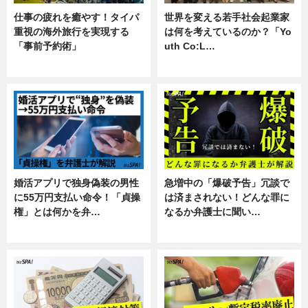
仕事の疲れを癒やす！タイパ
世界を変える若手社会起業家
重視の海外旅行を実現する
は何を考えているのか？「Yo
「事前予約術」
uth Co:L…
暮らし
スキル
婚活アプリで独身偽装の男性
急増中の「爆破予告」冗談で
に55万円支払い命令！「貞操
は済まされない！どんな罪に
権」とは何かを弁…
なるか弁護士に聞い…
専門家インタビュー
専門家インタビュー