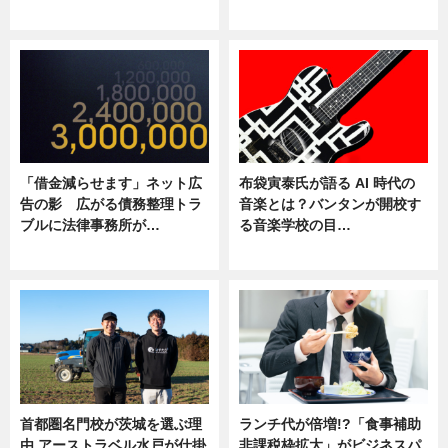
ニュース
ニュース
「借金減らせます」ネット広
布袋寅泰氏が語る AI 時代の
告の影 広がる債務整理トラ
音楽とは？バンタンが開校す
ブルに法律事務所が…
る音楽学校の目…
ニュース
ニュース
首都圏名門校が茨城を選ぶ理
ランチ代が倍増!?「食事補助
由 アーストラベル水戸が仕掛
非課税枠拡大」がビジネスパ