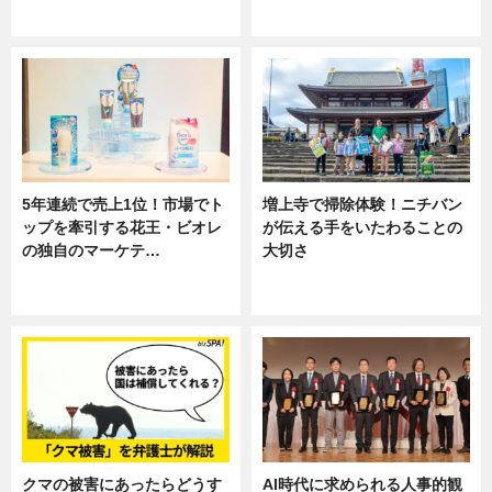
専門家インタビュー
ニュース
5年連続で売上1位！市場でト
増上寺で掃除体験！ニチバン
ップを牽引する花王・ビオレ
が伝える手をいたわることの
の独自のマーケテ…
大切さ
ニュース, 暮らし
ニュース, 企業インタビュー, 暮ら
し
クマの被害にあったらどうす
AI時代に求められる人事的観