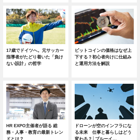
17歳でドイツへ。元サッカー
ビットコインの価格はなぜ上
指導者がたどり着いた「負け
下する？初心者向けに仕組み
ない設計」の哲学
と運用方法を解説
ニュース
ニュース
HR EXPO主催者が語る 総
ドローンが空のインフラにな
務・人事・教育の最新トレン
る未来 仕事と暮らしはどう
ドとは？
変わる？│ブルーイ…