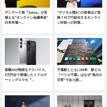
デンマーク発『Jabra』が見
“デジタル慣れ”の若者ほど危
据える“オンライン会議革命”
険？AIで巧妙化するオンライ
日本市場へ…
ン詐欺への対策…
ニュース
ニュース
搭載AIが戦術をアドバイス。
千葉駅とともに60年 駅ビル
5万円台で登場したミドルゲ
『ペリエ千葉』はなぜ"地元の
ーミングスマホ『…
日常"であり続…
ニュース
ニュース