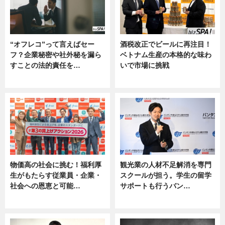
“オフレコ”って言えばセー
酒税改正でビールに再注目！
フ？企業秘密や社外秘を漏ら
ベトナム生産の本格的な味わ
すことの法的責任を…
いで市場に挑戦
ニュース, 専門家インタビュー
ニュース
物価高の社会に挑む！福利厚
観光業の人材不足解消を専門
生がもたらす従業員・企業・
スクールが担う。学生の留学
社会への恩恵と可能…
サポートも行うバン…
ニュース
ニュース, 企業インタビュー