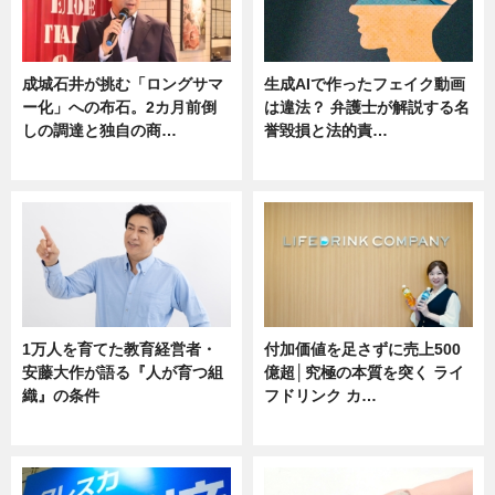
成城石井が挑む「ロングサマ
生成AIで作ったフェイク動画
ー化」への布石。2カ月前倒
は違法？ 弁護士が解説する名
しの調達と独自の商…
誉毀損と法的責…
ニュース
ニュース
1万人を育てた教育経営者・
付加価値を足さずに売上500
安藤大作が語る『人が育つ組
億超│究極の本質を突く ライ
織』の条件
フドリンク カ…
ニュース
ニュース