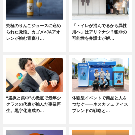
究極のりんごジュースに込め
「トイレが混んでるから異性
られた覚悟。カゴメ×JAアオ
用へ」はアリ？ナシ？犯罪の
レンが挑む青森り…
可能性を弁護士が解…
ニュース
ニュース, 専門家インタビュー
“選択と集中”の徹底で最年少
体験型イベントで商品と人を
クラスの代表が挑んだ事業再
つなぐ――ネスカフェ アイス
生。黒字化達成の…
ブレンドの戦略と…
ニュース
ニュース