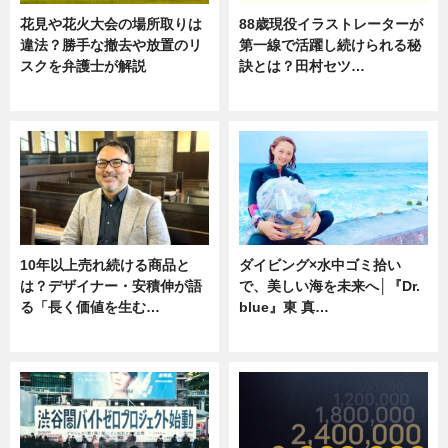
花見や花火大会の場所取りは
88歳現役イラストレーターが
違法？勝手な撤去や放置のリ
第一線で活躍し続けられる秘
スクを弁護士が解説
訣とは？田村セツ…
ニュース
専門家インタビュー
10年以上売れ続ける商品と
ダイビング×水中ゴミ拾い
は？デザイナー・安積伸が語
で、美しい海を未来へ│『Dr.
る「長く価値を生む…
blue』東 真…
ニュース
ニュース