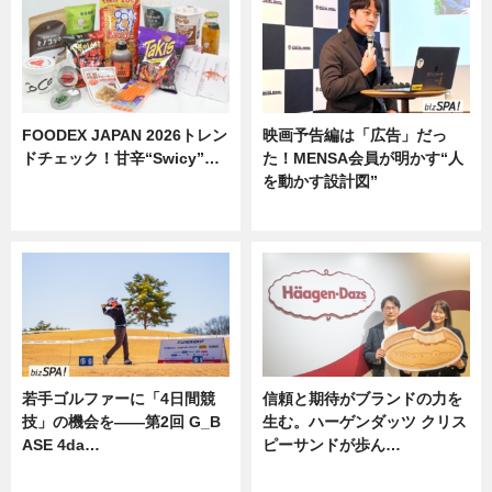
FOODEX JAPAN 2026トレン
映画予告編は「広告」だっ
ドチェック！甘辛“Swicy”…
た！MENSA会員が明かす“人
を動かす設計図”
ニュース
ニュース
若手ゴルファーに「4日間競
信頼と期待がブランドの力を
技」の機会を——第2回 G_B
生む。ハーゲンダッツ クリス
ASE 4da…
ピーサンドが歩ん…
ニュース
ニュース