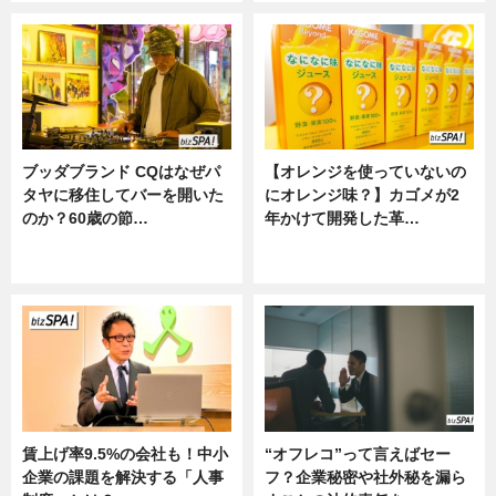
ブッダブランド CQはなぜパ
【オレンジを使っていないの
タヤに移住してバーを開いた
にオレンジ味？】カゴメが2
のか？60歳の節…
年かけて開発した革…
ニュース
グルメ, ニュース, 企業インタビュ
ー
賃上げ率9.5%の会社も！中小
“オフレコ”って言えばセー
企業の課題を解決する「人事
フ？企業秘密や社外秘を漏ら