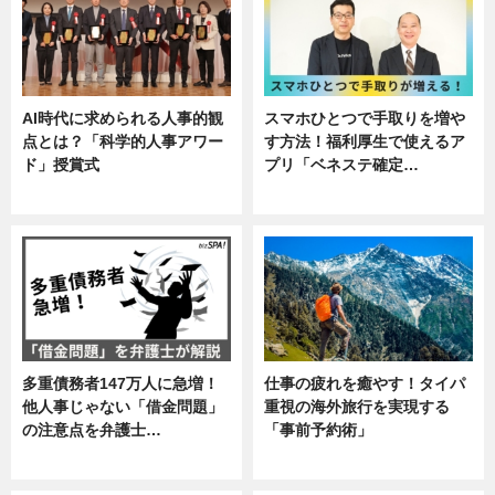
AI時代に求められる人事的観
スマホひとつで手取りを増や
点とは？「科学的人事アワー
す方法！福利厚生で使えるア
ド」授賞式
プリ「ベネステ確定…
ニュース
企業インタビュー
多重債務者147万人に急増！
仕事の疲れを癒やす！タイパ
他人事じゃない「借金問題」
重視の海外旅行を実現する
の注意点を弁護士…
「事前予約術」
専門家インタビュー
暮らし