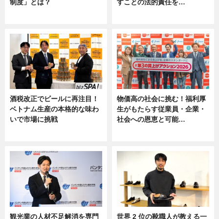
制度」とは？
すことの法的責任を…
ニュース
ニュース, 専門家インタビュー
酒税改正でビールに再注目！
物価高の社会に挑む！福利厚
ベトナム生産の本格的な味わ
生がもたらす従業員・企業・
いで市場に挑戦
社会への恩恵と可能…
ニュース
ニュース
観光業の人材不足解消を専門
世界 2 位の靴職人が教える一