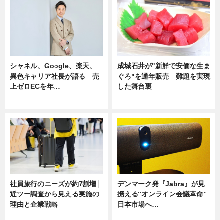
シャネル、Google、楽天、
成城石井が"新鮮で安価な生ま
異色キャリア社長が語る 売
ぐろ"を通年販売 難題を実現
上ゼロECを年…
した舞台裏
ニュース
ニュース
社員旅行のニーズが約7割増│
デンマーク発『Jabra』が見
近ツー調査から見える実施の
据える“オンライン会議革命”
理由と企業戦略
日本市場へ…
ニュース
ニュース