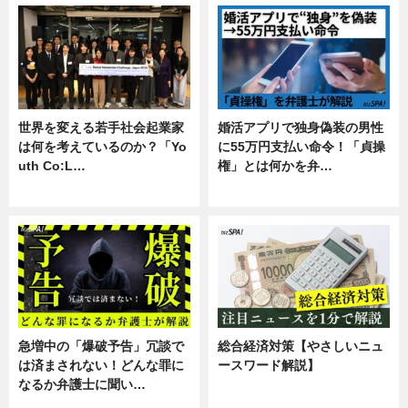
世界を変える若手社会起業家
婚活アプリで独身偽装の男性
は何を考えているのか？「Yo
に55万円支払い命令！「貞操
uth Co:L…
権」とは何かを弁…
スキル
専門家インタビュー
急増中の「爆破予告」冗談で
総合経済対策【やさしいニュ
は済まされない！どんな罪に
ースワード解説】
なるか弁護士に聞い…
ニュース