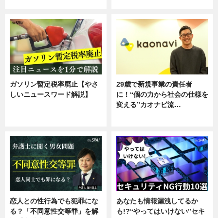
専門家インタビュー
ガソリン暫定税率廃止【やさ
29歳で新規事業の責任者
しいニュースワード解説】
に！“個の力から社会の仕様を
変える”カオナビ流…
ニュース
企業インタビュー
恋人との性行為でも犯罪にな
あなたも情報漏洩してるか
る？「不同意性交等罪」を解
も!?“やってはいけない”セキ