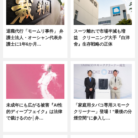
退職代行「モームリ事件」 弁
スーツ離れで市場半減も増
護士法人・オーシャン代表弁
益 クリーニング大手『白洋
護士に1年6か月…
舍』生存戦略の正体
ニュース
企業インタビュー
未成年にも広がる被害『AI性
「家庭用タバコ専用スモーク
的ディープフェイク』は法律
クリーナー」登場！“最後の分
で裁けるのか│弁…
煙空間”に参入し…
ニュース
ニュース