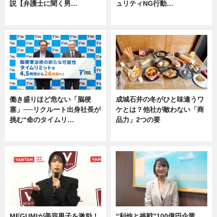
説【弁護士に聞く男…
ュリティNG行動…
専門家インタビュー
専門家インタビュー
働き盛りほど危ない「脳梗
成城石井の冬がひと味違うワ
塞」──リクルート出身社長が
ケとは？他社が敵わない「商
挑む“命のタイムリ…
品力」2つの要
企業インタビュー
グルメ
MEGUMIが美容男子を激励！
“利他と挑戦”100億円企業