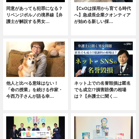
同意があっても犯罪になる？
【CxOは採用から育てる時代
リベンジポルノの境界線【弁
へ】急成長企業クオンティア
護士が解説する男女…
が始める新しい採…
専門家インタビュー
ニュース
他人と比べる意味はない！
ネット上での名誉毀損は匿名
「命の授業」を続ける作家・
でも成立!?損害賠償の相場
今西乃子さんが語る幸…
は？【弁護士に聞く…
専門家インタビュー
専門家インタビュー