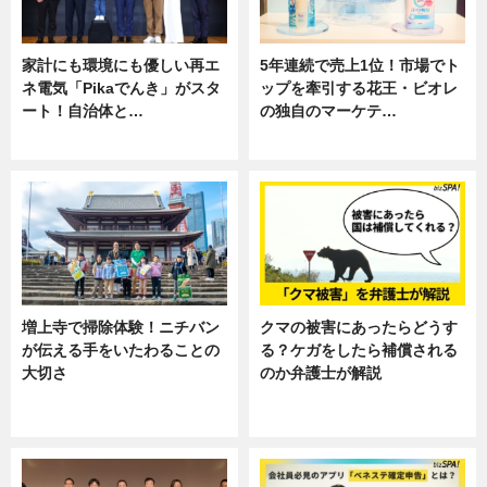
家計にも環境にも優しい再エ
5年連続で売上1位！市場でト
ネ電気「Pikaでんき」がスタ
ップを牽引する花王・ビオレ
ート！自治体と…
の独自のマーケテ…
ニュース
ニュース, 暮らし
増上寺で掃除体験！ニチバン
クマの被害にあったらどうす
が伝える手をいたわることの
る？ケガをしたら補償される
大切さ
のか弁護士が解説
ニュース, 企業インタビュー, 暮ら
専門家インタビュー
し