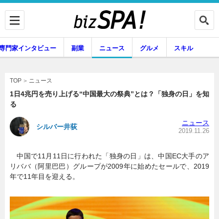
専門家インタビュー
副業
ニュース
グルメ
スキル
ニュース
TOP
1日4兆円を売り上げる“中国最大の祭典”とは？「独身の日」を知
る
企業インタビュー
専門家インタビュー
ニュース
シルバー井荻
2019.11.26
中国で11月11日に行われた「独身の日」は、中国EC大手のア
副業
ニュース
リババ（阿里巴巴）グループが2009年に始めたセールで、2019
年で11年目を迎える。
グルメ
スキル