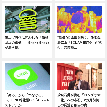
値上げ時代に問われる「価格
“酷暑”の原因を防ぐ。住友金
以上の価値」 Shake Shack
属鉱山「SOLAMENT®」が挑
が磨き続…
む、異業種…
ニュース
ニュース
「売る」から「つながる」
成城石井が挑む「ロングサマ
へ。LINE特化型EC「Atouch
ー化」への布石。2カ月前倒
ストア」が…
しの調達と独自の商…