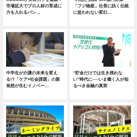
市場拡大でプロ人材の育成に
「フジ物産」社長に訊く伝統
力を入れるバン…
に捉われない変幻…
企業インタビュー
ニュース
中学生が介護の未来を変え
“貯金だけでは生き残れな
る!?「ケア×社会課題」の新
い”時代に──いま働く人が知
発想が生むイノベー…
るべき金融の真実
ニュース
企業インタビュー