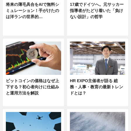
将来の薄毛具合をAIで無料シ
17歳でドイツへ。元サッカー
ミュレーション！手がけたの
指導者がたどり着いた「負け
は洋ランの世界的…
ない設計」の哲学
ニュース
ニュース
sponsored by 河野メリクロン
ビットコインの価格はなぜ上
HR EXPO主催者が語る 総
下する？初心者向けに仕組み
務・人事・教育の最新トレン
と運用方法を解説
ドとは？
ニュース
ニュース