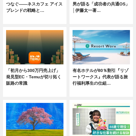
つなぐ――ネスカフェ アイス
男が語る「成功者の共通OS」
ブレンドの戦略と…
│伊藤太一著…
ニュース
ニュース
「初月から300万円売上げ」
有名ホテルが80％割引『リゾ
発見型EC・Temuが切り拓く
ートワークス』代表が語る旅
販路の常識
行福利厚生の仕組…
ニュース
ニュース