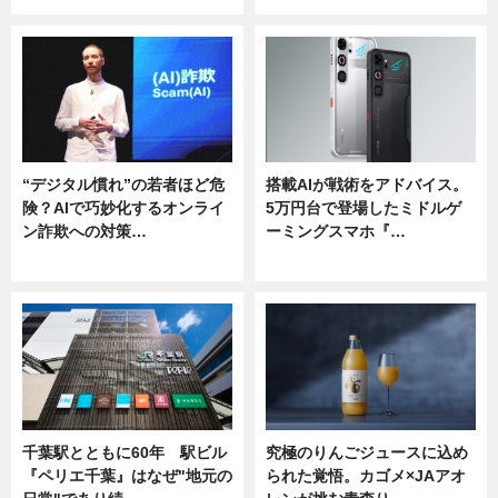
“デジタル慣れ”の若者ほど危
搭載AIが戦術をアドバイス。
険？AIで巧妙化するオンライ
5万円台で登場したミドルゲ
ン詐欺への対策…
ーミングスマホ『…
ニュース
ニュース
千葉駅とともに60年 駅ビル
究極のりんごジュースに込め
『ペリエ千葉』はなぜ"地元の
られた覚悟。カゴメ×JAアオ