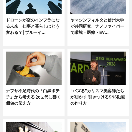
ドローンが空のインフラにな
ヤマシンフィルタと信州大学
る未来 仕事と暮らしはどう
が共同研究、ナノファイバー
変わる？│ブルーイ…
で環境・医療・EV…
ニュース
ニュース
ナフサ不足時代の「白黒ポテ
“バズる”カリスマ美容師たち
チ」から考える 次世代に響く
が明かす 引きつけるSNS動画
価値の伝え方
の作り方
ニュース
ニュース