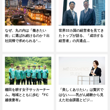
なぜ、丸の内は「働きたい
世界33カ国の経営者を見てき
街」に選ばれ続けるのか？出
たトップが語る、「成功する
社回帰で求められる“…
経営者」の共通点…
ニュース
ニュース
棚田を耕す女子サッカーチー
「美しくありたい」は贅沢で
ム。地域とともに歩む 『FC
はない――乳がん経験から見
越後妻有』
えた社会課題とビジ…
ニュース
ニュース