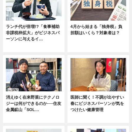
ランチ代が倍増!?「食事補助
4月から始まる「独身税」負
非課税枠拡大」がビジネスパ
担額はいくら？対象者は？
ーソンに与えるイ…
ニュース
ニュース
消えゆく在来野菜にテクノロ
医師に聞く！不調が出やすい
ジーは何ができるのか──住友
春にビジネスパーソンが気を
金属鉱山「SOL…
つけたい健康管理
ニュース
ニュース