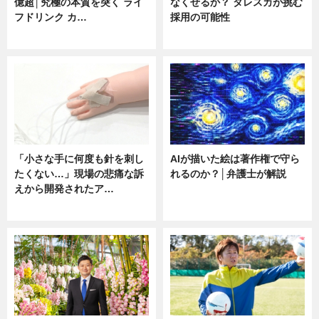
億超│究極の本質を突く ライ
なくせるか？ タレスカが挑む
フドリンク カ…
採用の可能性
ニュース
ニュース
「小さな手に何度も針を刺し
AIが描いた絵は著作権で守ら
たくない…」現場の悲痛な訴
れるのか？│弁護士が解説
えから開発されたア…
ニュース
ニュース