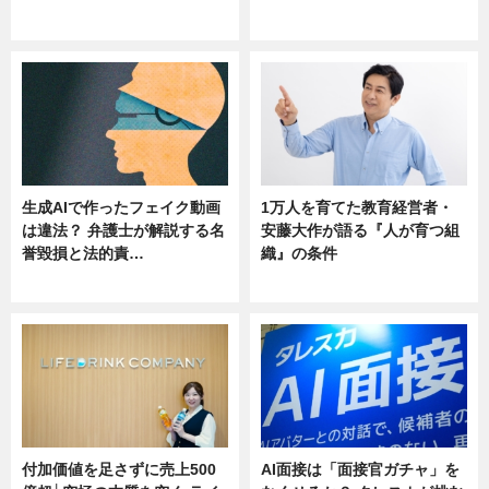
ニュース
ニュース
生成AIで作ったフェイク動画
1万人を育てた教育経営者・
は違法？ 弁護士が解説する名
安藤大作が語る『人が育つ組
誉毀損と法的責…
織』の条件
ニュース
ニュース
付加価値を足さずに売上500
AI面接は「面接官ガチャ」を