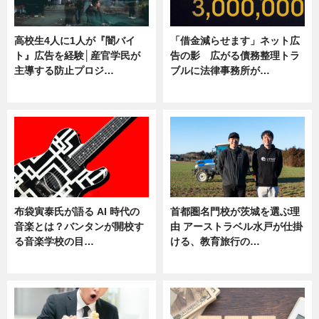
高校生4人に1人が『闇バイ
「借金減らせます」ネット広
ト』広告を経験│産官学民が
告の影 広がる債務整理トラ
主導する防止プロジ…
ブルに法律事務所が…
ニュース
ニュース
布袋寅泰氏が語る AI 時代の
首都圏名門校が茨城を選ぶ理
音楽とは？バンタンが開校す
由 アーストラベル水戸が仕掛
る音楽学校の目…
ける、教育旅行の…
ニュース
ニュース