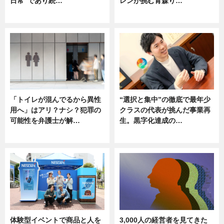
日常"であり続…
レンが挑む青森り…
ニュース
ニュース
「トイレが混んでるから異性
“選択と集中”の徹底で最年少
用へ」はアリ？ナシ？犯罪の
クラスの代表が挑んだ事業再
可能性を弁護士が解…
生。黒字化達成の…
ニュース, 専門家インタビュー
ニュース
体験型イベントで商品と人を
3,000人の経営者を見てきた