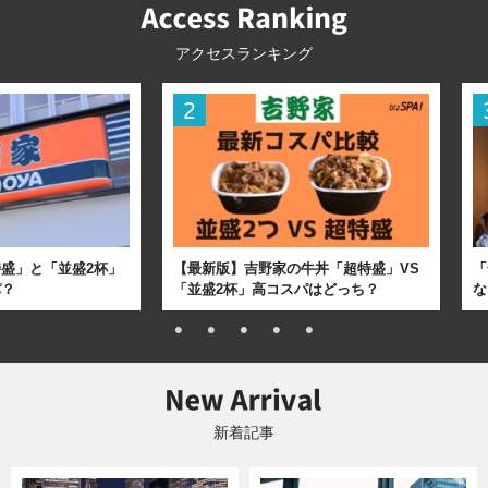
アクセスランキング
盛」と「並盛2杯」
【最新版】吉野家の牛丼「超特盛」VS
「
パ？
「並盛2杯」高コスパはどっち？
な
新着記事