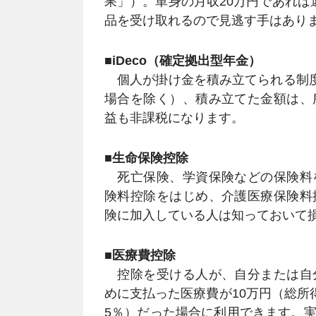
果」）。単身の月収20万円であれば還
品を受け取れるので見逃す手はあり
■iDeco（確定拠出型年金）
個人が掛け金を積み立てられる制度で
場合を除く）、積み立てた金額は、
益も非課税になります。
■生命保険控除
死亡保険、学資保険などの保険料
険料控除をはじめ、介護医療保険料
険に加入している人は知っておいて
■医療費控除
控除を受ける人が、自分または自
めに支払った医療費が10万円（総所
5％）だった場合に利用できます。