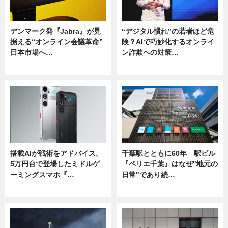
デンマーク発『Jabra』が見
“デジタル慣れ”の若者ほど危
据える“オンライン会議革命”
険？AIで巧妙化するオンライ
日本市場へ…
ン詐欺への対策…
ニュース
ニュース
搭載AIが戦術をアドバイス。
千葉駅とともに60年 駅ビル
5万円台で登場したミドルゲ
『ペリエ千葉』はなぜ"地元の
ーミングスマホ『…
日常"であり続…
ニュース
ニュース