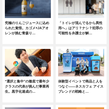
究極のりんごジュースに込め
「トイレが混んでるから異性
られた覚悟。カゴメ×JAアオ
用へ」はアリ？ナシ？犯罪の
レンが挑む青森り…
可能性を弁護士が解…
ニュース
ニュース, 専門家インタビュー
“選択と集中”の徹底で最年少
体験型イベントで商品と人を
クラスの代表が挑んだ事業再
つなぐ――ネスカフェ アイス
生。黒字化達成の…
ブレンドの戦略と…
ニュース
ニュース