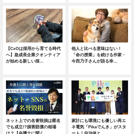
【CxOは採用から育てる時代
他人と比べる意味はない！
へ】急成長企業クオンティア
「命の授業」を続ける作家・
が始める新しい採…
今西乃子さんが語る幸…
ニュース
専門家インタビュー
ネット上での名誉毀損は匿名
家計にも環境にも優しい再エ
でも成立!?損害賠償の相場
ネ電気「Pikaでんき」がスタ
は？【弁護士に聞く…
ート！自治体と…