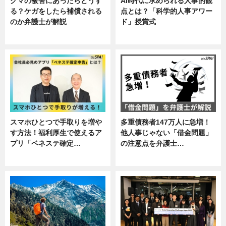
クマの被害にあったらどうす
AI時代に求められる人事的観
る？ケガをしたら補償される
点とは？「科学的人事アワー
のか弁護士が解説
ド」授賞式
専門家インタビュー
ニュース
スマホひとつで手取りを増や
多重債務者147万人に急増！
す方法！福利厚生で使えるア
他人事じゃない「借金問題」
プリ「ベネステ確定…
の注意点を弁護士…
企業インタビュー
専門家インタビュー