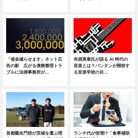
ニュース
ニュース
「借金減らせます」ネット広
布袋寅泰氏が語る AI 時代の
告の影 広がる債務整理トラ
音楽とは？バンタンが開校す
ブルに法律事務所が…
る音楽学校の目…
ニュース
ニュース
首都圏名門校が茨城を選ぶ理
ランチ代が倍増!?「食事補助