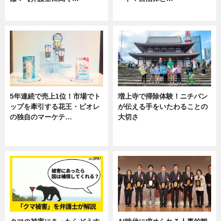
専門家インタビュー
ニュース
5年連続で売上1位！市場でト
増上寺で掃除体験！ニチバン
ップを牽引する花王・ビオレ
が伝える手をいたわることの
の独自のマーケテ…
大切さ
ニュース, 暮らし
ニュース, 企業インタビュー, 暮ら
し