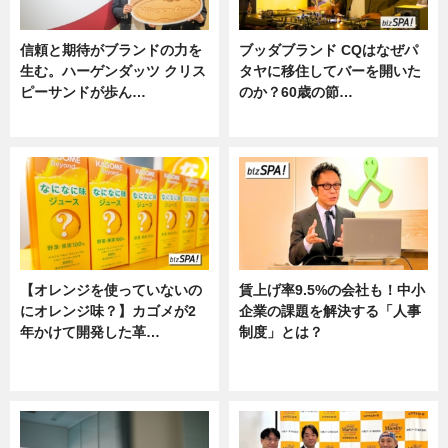
信頼と期待がブランドの力を
ブッダブランド CQはなぜパ
生む。ハーゲンダッツ クリス
タヤに移住してバーを開いた
ピーサンドが歩ん…
のか？60歳の節…
ニュース
ニュース
【オレンジを使っていないの
賃上げ率9.5%の会社も！中小
にオレンジ味？】カゴメが2
企業の課題を解決する「人事
年かけて開発した革…
制度」とは？
グルメ, ニュース, 企業インタビュ
ニュース
ー