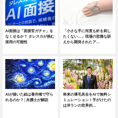
AI面接は「面接官ガチャ」を
「小さな手に何度も針を刺し
なくせるか？ タレスカが挑む
たくない…」現場の悲痛な訴
採用の可能性
えから開発されたア…
ニュース
ニュース
AIが描いた絵は著作権で守ら
将来の薄毛具合をAIで無料シ
れるのか？│弁護士が解説
ミュレーション！手がけたの
は洋ランの世界的…
ニュース
ニュース
sponsored by 河野メリクロン