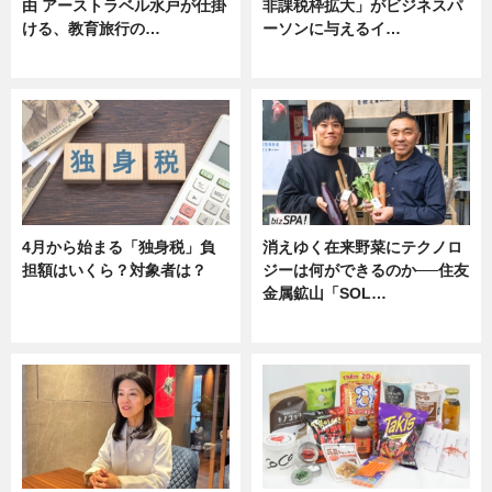
由 アーストラベル水戸が仕掛
非課税枠拡大」がビジネスパ
ける、教育旅行の…
ーソンに与えるイ…
ニュース
ニュース
4月から始まる「独身税」負
消えゆく在来野菜にテクノロ
担額はいくら？対象者は？
ジーは何ができるのか──住友
金属鉱山「SOL…
ニュース
ニュース