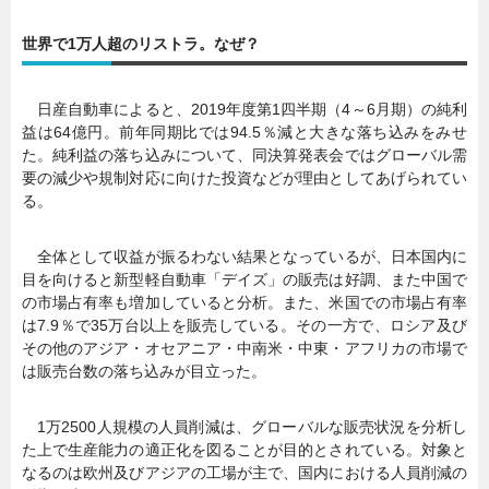
世界で1万人超のリストラ。なぜ？
日産自動車によると、2019年度第1四半期（4～6月期）の純利
益は64億円。前年同期比では94.5％減と大きな落ち込みをみせ
た。純利益の落ち込みについて、同決算発表会ではグローバル需
要の減少や規制対応に向けた投資などが理由としてあげられてい
る。
全体として収益が振るわない結果となっているが、日本国内に
目を向けると新型軽自動車「デイズ」の販売は好調、また中国で
の市場占有率も増加していると分析。また、米国での市場占有率
は7.9％で35万台以上を販売している。その一方で、ロシア及び
その他のアジア・オセアニア・中南米・中東・アフリカの市場で
は販売台数の落ち込みが目立った。
1万2500人規模の人員削減は、グローバルな販売状況を分析し
た上で生産能力の適正化を図ることが目的とされている。対象と
なるのは欧州及びアジアの工場が主で、国内における人員削減の