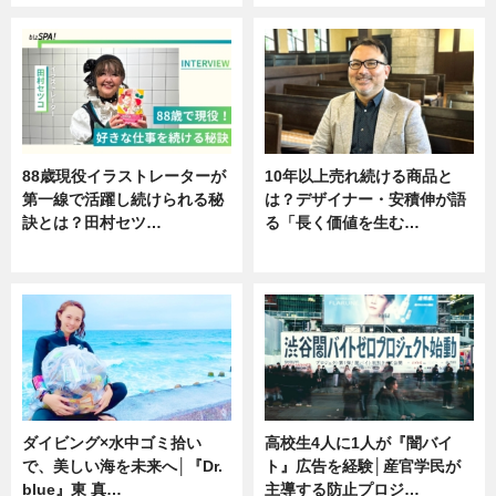
88歳現役イラストレーターが
10年以上売れ続ける商品と
第一線で活躍し続けられる秘
は？デザイナー・安積伸が語
訣とは？田村セツ…
る「長く価値を生む…
専門家インタビュー
ニュース
ダイビング×水中ゴミ拾い
高校生4人に1人が『闇バイ
で、美しい海を未来へ│『Dr.
ト』広告を経験│産官学民が
blue』東 真…
主導する防止プロジ…