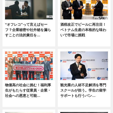
“オフレコ”って言えばセー
酒税改正でビールに再注目！
フ？企業秘密や社外秘を漏ら
ベトナム生産の本格的な味わ
すことの法的責任を…
いで市場に挑戦
ニュース, 専門家インタビュー
ニュース
物価高の社会に挑む！福利厚
観光業の人材不足解消を専門
生がもたらす従業員・企業・
スクールが担う。学生の留学
社会への恩恵と可能…
サポートも行うバン…
ニュース
ニュース, 企業インタビュー