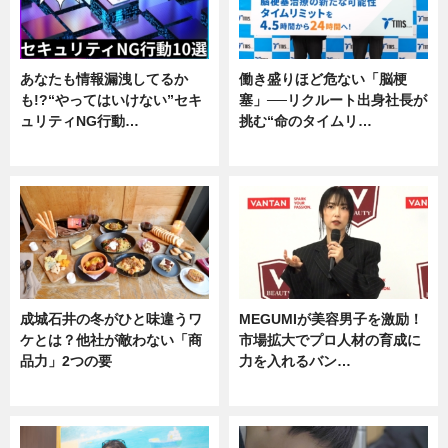
あなたも情報漏洩してるか
働き盛りほど危ない「脳梗
も!?“やってはいけない”セキ
塞」──リクルート出身社長が
ュリティNG行動…
挑む“命のタイムリ…
専門家インタビュー
企業インタビュー
成城石井の冬がひと味違うワ
MEGUMIが美容男子を激励！
ケとは？他社が敵わない「商
市場拡大でプロ人材の育成に
品力」2つの要
力を入れるバン…
グルメ
企業インタビュー