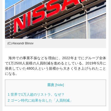
暮らし
エンタメ
連載一覧
(C) Alexandr Blinov
海外での事業不振などを理由に、2022年までにグループ全体
で1万2500人規模の人員削減を進めるとしている。2019年5月に
発表していた4800人という規模から大きく引き上げられたこと
になる。
目次
[
hide
]
1
世界で1万人超のリストラ。なぜ？
2
ゴーン時代に結果を出した「人員削減」