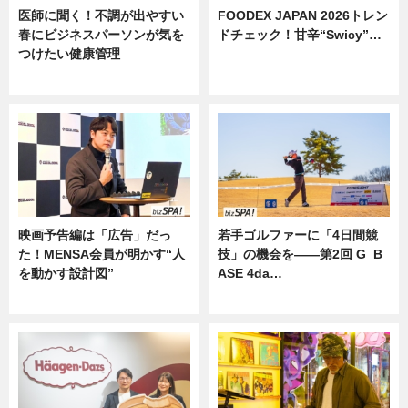
医師に聞く！不調が出やすい
FOODEX JAPAN 2026トレン
春にビジネスパーソンが気を
ドチェック！甘辛“Swicy”…
つけたい健康管理
ニュース
ニュース
映画予告編は「広告」だっ
若手ゴルファーに「4日間競
た！MENSA会員が明かす“人
技」の機会を——第2回 G_B
を動かす設計図”
ASE 4da…
ニュース
ニュース