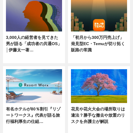
3,000人の経営者を見てきた
「初月から300万円売上げ」
男が語る「成功者の共通OS」
発見型EC・Temuが切り拓く
│伊藤太一著…
販路の常識
ニュース
ニュース
有名ホテルが80％割引『リゾ
花見や花火大会の場所取りは
ートワークス』代表が語る旅
違法？勝手な撤去や放置のリ
行福利厚生の仕組…
スクを弁護士が解説
ニュース
ニュース