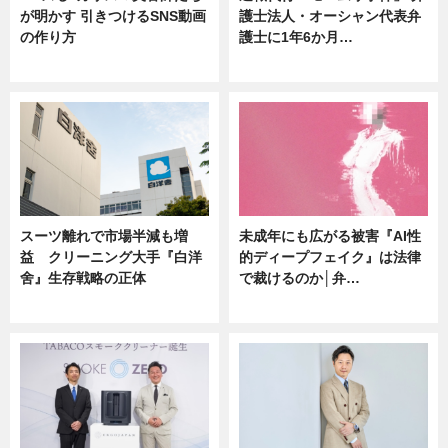
が明かす 引きつけるSNS動画
護士法人・オーシャン代表弁
の作り方
護士に1年6か月…
ニュース
ニュース
スーツ離れで市場半減も増
未成年にも広がる被害『AI性
益 クリーニング大手『白洋
的ディープフェイク』は法律
舍』生存戦略の正体
で裁けるのか│弁…
企業インタビュー
ニュース