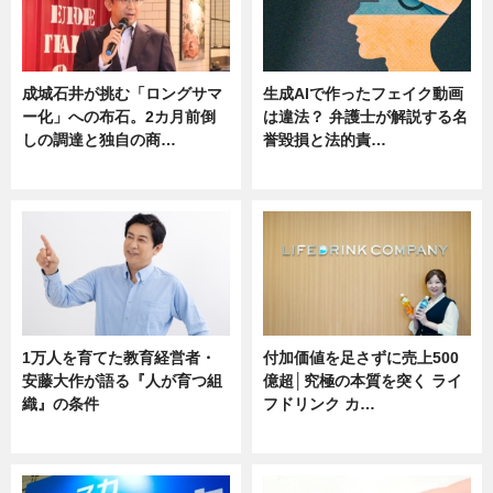
成城石井が挑む「ロングサマ
生成AIで作ったフェイク動画
ー化」への布石。2カ月前倒
は違法？ 弁護士が解説する名
しの調達と独自の商…
誉毀損と法的責…
ニュース
ニュース
1万人を育てた教育経営者・
付加価値を足さずに売上500
安藤大作が語る『人が育つ組
億超│究極の本質を突く ライ
織』の条件
フドリンク カ…
ニュース
ニュース