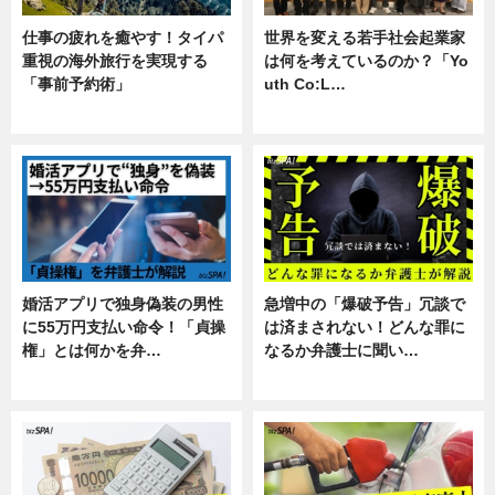
仕事の疲れを癒やす！タイパ
世界を変える若手社会起業家
重視の海外旅行を実現する
は何を考えているのか？「Yo
「事前予約術」
uth Co:L…
暮らし
スキル
婚活アプリで独身偽装の男性
急増中の「爆破予告」冗談で
に55万円支払い命令！「貞操
は済まされない！どんな罪に
権」とは何かを弁…
なるか弁護士に聞い…
専門家インタビュー
専門家インタビュー