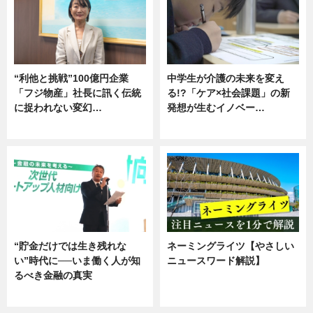
“利他と挑戦”100億円企業
中学生が介護の未来を変え
「フジ物産」社長に訊く伝統
る!?「ケア×社会課題」の新
に捉われない変幻…
発想が生むイノベー…
ニュース
ニュース
“貯金だけでは生き残れな
ネーミングライツ【やさしい
い”時代に──いま働く人が知
ニュースワード解説】
るべき金融の真実
ニュース
企業インタビュー