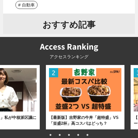
# 自動車
おすすめ記事
アクセスランキング
た」私が中核派区議に
【最新版】吉野家の牛丼「超特盛」VS
【
「並盛2杯」高コスパはどっち？
ー