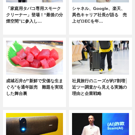
「家庭用タバコ専用スモーク
シャネル、Google、楽天、
クリーナー」登場！“最後の分
異色キャリア社長が語る 売
煙空間”に参入し…
上ゼロECを年…
ニュース
ニュース
成城石井が"新鮮で安価な生ま
社員旅行のニーズが約7割増│
ぐろ"を通年販売 難題を実現
近ツー調査から見える実施の
した舞台裏
理由と企業戦略
ニュース
ニュース