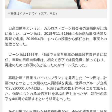
※画像はイメージです（以下、同じ）
日産自動車というと、カルロス・ゴーン前会長の逮捕劇が記憶
に新しい。ゴーン氏は、2018年11月19日に金融商品取引法違反
容疑で逮捕。2019年4月にすべての役職から解任され、事実上の
追放となった。
ゴーン氏は1999年、45歳で日産自動車の最高経営責任者に就
任。当時の日産自動車は、相次ぐ赤字で経営危機に陥っており、
再建のために白羽の矢が立ったのがゴーン氏だった。
再建計画「日産リバイバルプラン」を発表したゴーン氏は、計
画のひとつとして大規模な人員削減を実施。世界のグループ企業
で2万10000人を削減し、下請け企業の数も約半分にまで減らし
た。強硬にもとれる経営方針を危ぶむ声もあったが、2兆円の赤
字を4年間で返済するという結果を出した。
その影響下から離れた日産自動車だが、今回の構造改革は日産