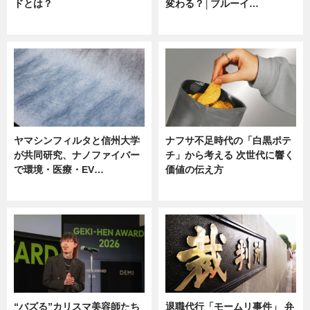
ドとは？
変わる？│ブルーイ…
ニュース
ニュース
ヤマシンフィルタと信州大学
ナフサ不足時代の「白黒ポテ
が共同研究、ナノファイバー
チ」から考える 次世代に響く
で環境・医療・EV…
価値の伝え方
ニュース
ニュース
“バズる”カリスマ美容師たち
退職代行「モームリ事件」 弁