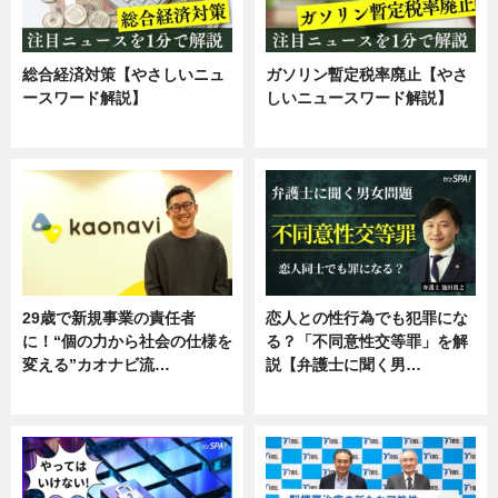
総合経済対策【やさしいニュ
ガソリン暫定税率廃止【やさ
ースワード解説】
しいニュースワード解説】
ニュース
ニュース
29歳で新規事業の責任者
恋人との性行為でも犯罪にな
に！“個の力から社会の仕様を
る？「不同意性交等罪」を解
変える”カオナビ流…
説【弁護士に聞く男…
企業インタビュー
専門家インタビュー