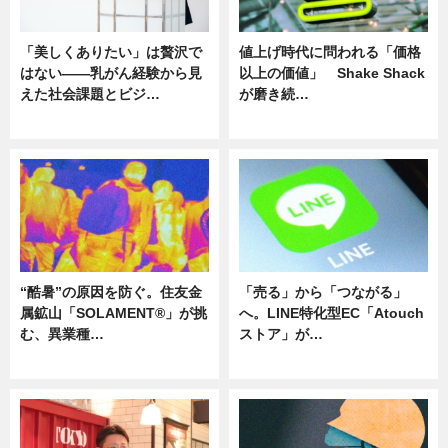
「美しくありたい」は贅沢で
値上げ時代に問われる「価格
はない――乳がん経験から見
以上の価値」 Shake Shack
えた社会課題とビジ…
が磨き続…
ニュース
ニュース
“酷暑”の原因を防ぐ。住友金
「売る」から「つながる」
属鉱山「SOLAMENT®」が挑
へ。LINE特化型EC「Atouch
む、異業種…
ストア」が…
ニュース
ニュース