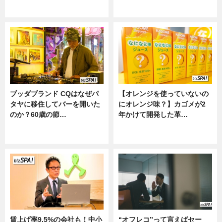
ニュース
ニュース
ブッダブランド CQはなぜパ
【オレンジを使っていないの
タヤに移住してバーを開いた
にオレンジ味？】カゴメが2
のか？60歳の節…
年かけて開発した革…
ニュース
グルメ, ニュース, 企業インタビュ
ー
賃上げ率9.5%の会社も！中小
“オフレコ”って言えばセー