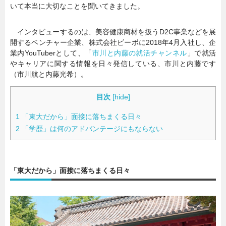
いて本当に大切なことを聞いてきました。
インタビューするのは、美容健康商材を扱うD2C事業などを展
開するベンチャー企業、株式会社ビーボに2018年4月入社し、企
業内YouTuberとして、「
市川と内藤の就活チャンネル
」で就活
やキャリアに関する情報を日々発信している、市川と内藤です
（市川航と内藤光希）。
目次
[
hide
]
1
「東大だから」面接に落ちまくる日々
2
「学歴」は何のアドバンテージにもならない
「東大だから」面接に落ちまくる日々