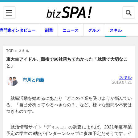
専門家インタビュー
副業
ニュース
グルメ
スキル
スキル
TOP
東大生アイドル、面接で60社落ちてわかった「就活で大切なこ
と」
企業インタビュー
専門家インタビュー
スキル
市川と内藤
2019.07.21
就職活動を始めるにあたり「どこの企業を受けようか悩んでい
副業
ニュース
る」「自己分析ってやるべきなの？」など、様々な疑問や不安は
つきものです。
グルメ
スキル
就活情報サイト「ディスコ」の調査によれば、2021年度卒業
予定の学生の9割がインターンシップに参加予定だそうです。イ