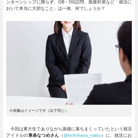
ンターンシップに限らず、OB・OG訪問、面接対策など「就活に
おいて本当に大切なこと」は一体、何でしょうか？
暮らし
エンタメ
連載一覧
※画像はイメージです（以下同じ）
今回は東大生でありながら面接に落ちまくっていたという就活
アイドルの
東条なつめさん
（
@kichohana_natsu
）に、就活にお