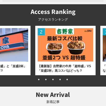
アクセスランキング
盛」と「並盛2杯」
【最新版】吉野家の牛丼「超特盛」VS
「
パ？
「並盛2杯」高コスパはどっち？
な
新着記事