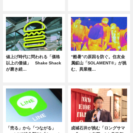
ニュース
ニュース
値上げ時代に問われる「価格
“酷暑”の原因を防ぐ。住友金
以上の価値」 Shake Shack
属鉱山「SOLAMENT®」が挑
が磨き続…
む、異業種…
ニュース
ニュース
「売る」から「つながる」
成城石井が挑む「ロングサマ