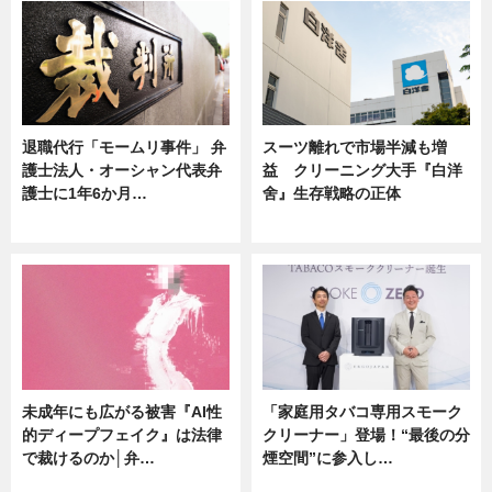
退職代行「モームリ事件」 弁
スーツ離れで市場半減も増
護士法人・オーシャン代表弁
益 クリーニング大手『白洋
護士に1年6か月…
舍』生存戦略の正体
ニュース
企業インタビュー
未成年にも広がる被害『AI性
「家庭用タバコ専用スモーク
的ディープフェイク』は法律
クリーナー」登場！“最後の分
で裁けるのか│弁…
煙空間”に参入し…
ニュース
ニュース