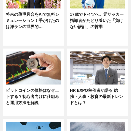
将来の薄毛具合をAIで無料シ
17歳でドイツへ。元サッカー
ミュレーション！手がけたの
指導者がたどり着いた「負け
は洋ランの世界的…
ない設計」の哲学
ニュース
ニュース
sponsored by 河野メリクロン
ビットコインの価格はなぜ上
HR EXPO主催者が語る 総
下する？初心者向けに仕組み
務・人事・教育の最新トレン
と運用方法を解説
ドとは？
ニュース
ニュース