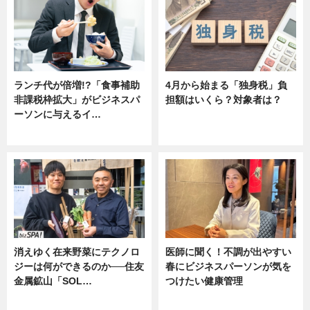
ランチ代が倍増!?「食事補助
4月から始まる「独身税」負
非課税枠拡大」がビジネスパ
担額はいくら？対象者は？
ーソンに与えるイ…
ニュース
ニュース
消えゆく在来野菜にテクノロ
医師に聞く！不調が出やすい
ジーは何ができるのか──住友
春にビジネスパーソンが気を
金属鉱山「SOL…
つけたい健康管理
ニュース
ニュース