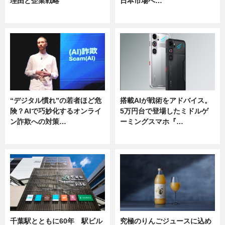
理由と企業戦略
日本市場へ…
ニュース
ニュース
“デジタル慣れ”の若者ほど危
搭載AIが戦術をアドバイス。
険？AIで巧妙化するオンライ
5万円台で登場したミドルゲ
ン詐欺への対策…
ーミングスマホ『…
ニュース
ニュース
千葉駅とともに60年 駅ビル
究極のりんごジュースに込め