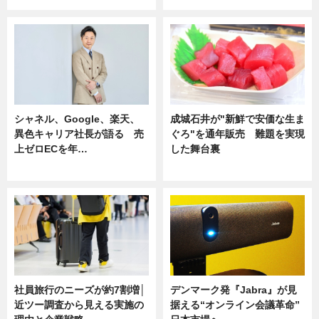
シャネル、Google、楽天、
成城石井が"新鮮で安価な生ま
異色キャリア社長が語る 売
ぐろ"を通年販売 難題を実現
上ゼロECを年…
した舞台裏
ニュース
ニュース
社員旅行のニーズが約7割増│
デンマーク発『Jabra』が見
近ツー調査から見える実施の
据える“オンライン会議革命”