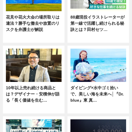
花見や花火大会の場所取りは
88歳現役イラストレーターが
違法？勝手な撤去や放置のリ
第一線で活躍し続けられる秘
スクを弁護士が解説
訣とは？田村セツ…
ニュース
専門家インタビュー
10年以上売れ続ける商品と
ダイビング×水中ゴミ拾い
は？デザイナー・安積伸が語
で、美しい海を未来へ│『Dr.
る「長く価値を生む…
blue』東 真…
ニュース
ニュース