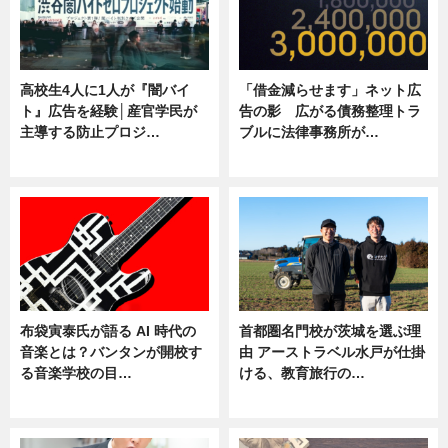
高校生4人に1人が『闇バイ
「借金減らせます」ネット広
ト』広告を経験│産官学民が
告の影 広がる債務整理トラ
主導する防止プロジ…
ブルに法律事務所が…
ニュース
ニュース
布袋寅泰氏が語る AI 時代の
首都圏名門校が茨城を選ぶ理
音楽とは？バンタンが開校す
由 アーストラベル水戸が仕掛
る音楽学校の目…
ける、教育旅行の…
ニュース
ニュース