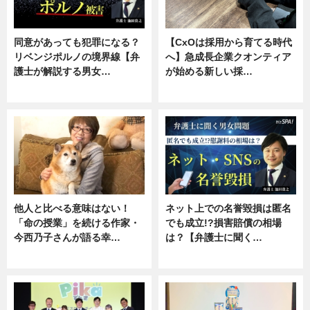
同意があっても犯罪になる？
【CxOは採用から育てる時代
リベンジポルノの境界線【弁
へ】急成長企業クオンティア
護士が解説する男女…
が始める新しい採…
専門家インタビュー
ニュース
他人と比べる意味はない！
ネット上での名誉毀損は匿名
「命の授業」を続ける作家・
でも成立!?損害賠償の相場
今西乃子さんが語る幸…
は？【弁護士に聞く…
専門家インタビュー
専門家インタビュー