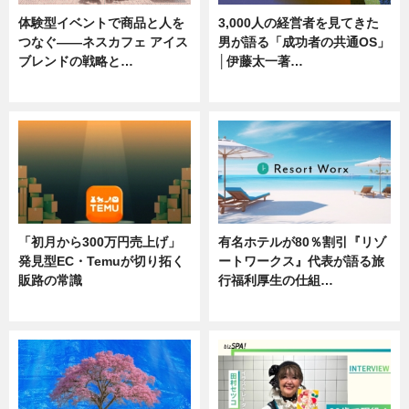
体験型イベントで商品と人を
3,000人の経営者を見てきた
つなぐ――ネスカフェ アイス
男が語る「成功者の共通OS」
ブレンドの戦略と…
│伊藤太一著…
ニュース
ニュース
「初月から300万円売上げ」
有名ホテルが80％割引『リゾ
発見型EC・Temuが切り拓く
ートワークス』代表が語る旅
販路の常識
行福利厚生の仕組…
ニュース
ニュース