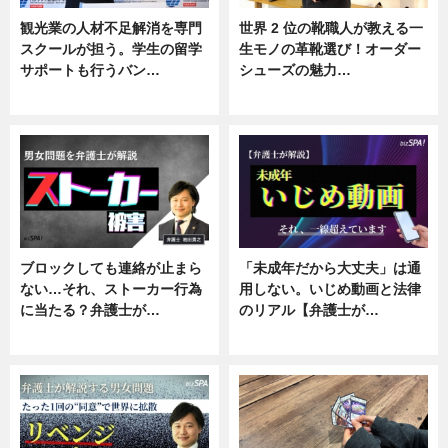
観光業の人材不足解消を専門
世界 2 位の靴職人が教える一
スクールが担う。学生の留学
生モノの革靴選び！オーダー
サポートも行うバン…
シューズの魅力…
ニュース, 企業インタビュー
ニュース, 専門家インタビュー
ブロックしても連絡が止まら
「未成年だから大丈夫」は通
ない…それ、ストーカー行為
用しない。いじめ動画と法律
に当たる？弁護士が…
のリアル【弁護士が…
ニュース, 専門家インタビュー
ニュース, 専門家インタビュー