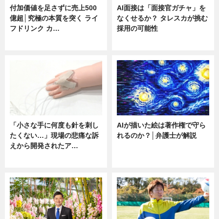
付加価値を足さずに売上500
AI面接は「面接官ガチャ」を
億超│究極の本質を突く ライ
なくせるか？ タレスカが挑む
フドリンク カ…
採用の可能性
ニュース
ニュース
「小さな手に何度も針を刺し
AIが描いた絵は著作権で守ら
たくない…」現場の悲痛な訴
れるのか？│弁護士が解説
えから開発されたア…
ニュース
ニュース