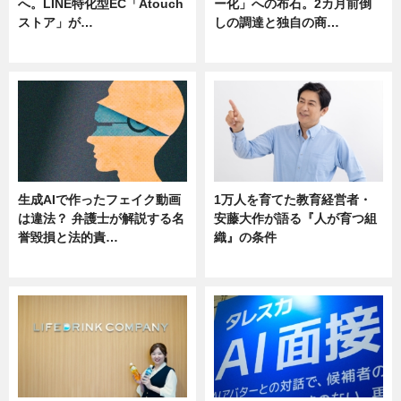
へ。LINE特化型EC「Atouch
ー化」への布石。2カ月前倒
ストア」が…
しの調達と独自の商…
ニュース
ニュース
生成AIで作ったフェイク動画
1万人を育てた教育経営者・
は違法？ 弁護士が解説する名
安藤大作が語る『人が育つ組
誉毀損と法的責…
織』の条件
ニュース
ニュース