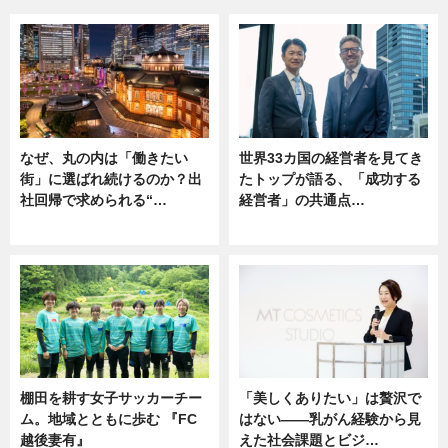
なぜ、丸の内は「働きたい
世界33カ国の経営者を見てき
街」に選ばれ続けるのか？出
たトップが語る、「成功する
社回帰で求められる“…
経営者」の共通点…
ニュース
ニュース
棚田を耕す女子サッカーチー
「美しくありたい」は贅沢で
ム。地域とともに歩む 『FC
はない――乳がん経験から見
越後妻有』
えた社会課題とビジ…