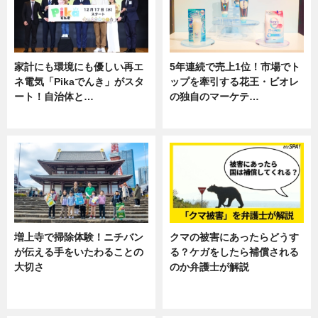
家計にも環境にも優しい再エ
5年連続で売上1位！市場でト
ネ電気「Pikaでんき」がスタ
ップを牽引する花王・ビオレ
ート！自治体と…
の独自のマーケテ…
ニュース
ニュース, 暮らし
増上寺で掃除体験！ニチバン
クマの被害にあったらどうす
が伝える手をいたわることの
る？ケガをしたら補償される
大切さ
のか弁護士が解説
ニュース, 企業インタビュー, 暮ら
専門家インタビュー
し