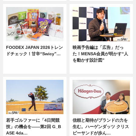
FOODEX JAPAN 2026トレン
映画予告編は「広告」だっ
ドチェック！甘辛“Swicy”…
た！MENSA会員が明かす“人
を動かす設計図”
ニュース
ニュース
若手ゴルファーに「4日間競
信頼と期待がブランドの力を
技」の機会を——第2回 G_B
生む。ハーゲンダッツ クリス
ASE 4da…
ピーサンドが歩ん…