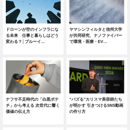
ドローンが空のインフラにな
ヤマシンフィルタと信州大学
る未来 仕事と暮らしはどう
が共同研究、ナノファイバー
変わる？│ブルーイ…
で環境・医療・EV…
ニュース
ニュース
ナフサ不足時代の「白黒ポテ
“バズる”カリスマ美容師たち
チ」から考える 次世代に響く
が明かす 引きつけるSNS動画
価値の伝え方
の作り方
ニュース
ニュース